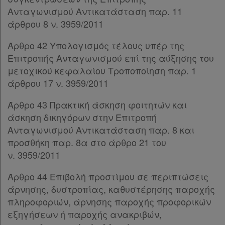
Άρθρο 23
[-]
Επικοινωνία
Ανταγωνισμού Αντικατάσταση παρ. 11
Παρ.1
άρθρου 8 ν. 3959/2011
Όροι
Παρ.2
Παρ.3
χρήσης
Άρθρο 42 Υπολογισμός τέλους υπέρ της
Παρ.4
Επιτροπής Ανταγωνισμού επί της αύξησης του
Άρθρο 24
[-]
Πολιτική
μετοχικού κεφαλαίου Τροποποίηση παρ. 1
Παρ.1
απορρήτου
άρθρου 17 ν. 3959/2011
Παρ.2
και
Άρθρο 25
[-]
Άρθρο 43 Πρακτική άσκηση φοιτητών και
cookies
Παρ.1
άσκηση δικηγόρων στην Επιτροπή
Παρ.2
Ανταγωνισμού Αντικατάσταση παρ. 8 και
Παρ.3
προσθήκη παρ. 8α στο άρθρο 21 του
Παρ.4
ν. 3959/2011
Απόκτηση
Παρ.5
Άρθρο 44 Επιβολή προστίμου σε περιπτώσεις
Παρ.6
Συνδρομής
άρνησης, δυστροπίας, καθυστέρησης παροχής
Παρ.7
πληροφοριών, άρνησης παροχής προφορικών
Παρ.8
εξηγήσεων ή παροχής ανακριβών,
Άρθρο 26
[-]
Ατομική