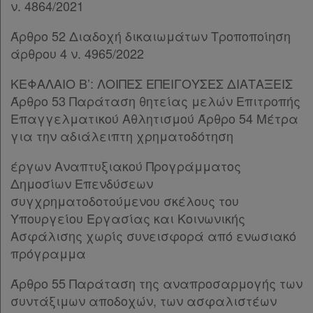
ν. 4864/2021
Παρ.1
Παρ.2
Άρθρο 52 Διαδοχή δικαιωμάτων Τροποποίηση
Παρ.3
άρθρου 4 ν. 4965/2022
Παρ.4
Παρ.5
ΚΕΦΑΛΑΙΟ Β’: ΛΟΙΠΕΣ ΕΠΕΙΓΟΥΣΕΣ ΔΙΑΤΑΞΕΙΣ
Παρ.6
Άρθρο 53 Παράταση θητείας μελών Επιτροπής
Παρ.7
Επαγγελματικού Αθλητισμού Άρθρο 54 Μέτρα
Παρ.8
για την αδιάλειπτη χρηματοδότηση
Παρ.9
Παρ.10
έργων Αναπτυξιακού Προγράμματος
Παρ.11
Δημοσίων Επενδύσεων
Παρ.12
συγχρηματοδοτούμενου σκέλους του
Άρθρο 37
[-]
Υπουργείου Εργασίας και Κοινωνικής
Παρ.1
Ασφάλισης χωρίς συνεισφορά από ενωσιακό
Παρ.2
πρόγραμμα
Παρ.3
Άρθρο 55 Παράταση της αναπροσαρμογής των
Παρ.4
συντάξιμων αποδοχών, των ασφαλιστέων
Παρ.5