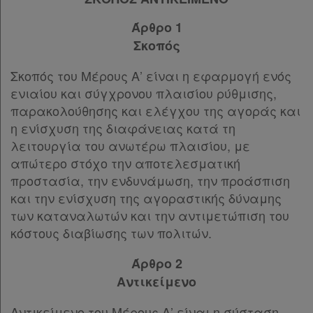
Άρθρο 61
[-]
Άρθρο 1
Παρ.1
Σκοπός
Παρ.2
Παρ.3
Σκοπός του Μέρους Α’ είναι η εφαρμογή ενός
Παρ.4
ενιαίου και σύγχρονου πλαισίου ρύθμισης,
Παρ.5
παρακολούθησης και ελέγχου της αγοράς και
Παρ.6
η ενίσχυση της διαφάνειας κατά τη
ΚΕΦΑΛΑΙΟ Γ’
[-]
λειτουργία του ανωτέρω πλαισίου, με
Άρθρο 62
απώτερο στόχο την αποτελεσματική
Άρθρο 63
[-]
προστασία, την ενδυνάμωση, την προάσπιση
Παρ.1
και την ενίσχυση της αγοραστικής δύναμης
Παρ.2
των καταναλωτών και την αντιμετώπιση του
ΜΕΡΟΣ Δ’
[-]
κόστους διαβίωσης των πολιτών.
Άρθρο 64
[-]
Παρ.1
Άρθρο 2
Παρ.2
Αντικείμενο
Υπογραφές
Αντικείμενο του Μέρους Α’ είναι η σύσταση,