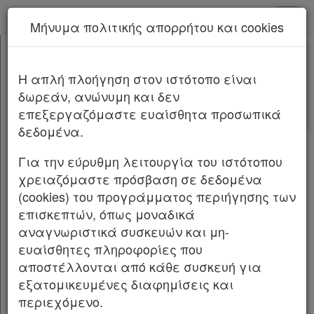
kodiko - Αρχική
Μήνυμα πολιτικής απορρήτου και cookies
Νέα υπηρεσία Kodiko Assistant.
Περισσότερα
5255
[-]
Νόμος 5255/2025
H απλή πλοήγηση στον ιστότοπο είναι
Κεφαλίδα
δωρεάν, ανώνυμη και δεν
Σώμα
[-]
Αλλαγές που επέφερε
επεξεργαζόμαστε ευαίσθητα προσωπικά
Με τις
τελευταίες αλλαγές
ΜΕΡΟΣ Α’
[-]
δεδομένα.
από
το Νόμο 5317/2026
ΚΕΦΑΛΑΙΟ Α’
[-]
Άρθρο 1
Για την εύρυθμη λειτουργία του ιστότοπου
Άρθρο 2
NOMOΣ ΥΠ’ ΑΡΙΘΜ.
5255
ΦΕΚ Α 219/28.11.2025
χρειαζόμαστε πρόσβαση σε δεδομένα
ΚΕΦΑΛΑΙΟ Β’
[-]
(cookies) του προγράμματος περιήγησης των
Σύσταση και λειτουργία Ανεξάρτητης Αρχής
Άρθρο 3
[-]
επισκεπτών, όπως μοναδικά
Ελέγχου της Αγοράς και Προστασίας του
Παρ.1
αναγνωριστικά συσκευών και μη-
Καταναλωτή, ρυθμίσεις για την Επιτροπή
Παρ.2
ευαίσθητες πληροφορίες που
Ανταγωνισμού και λοιπές διατάξεις.
Παρ.3
αποστέλλονται από κάθε συσκευή για
Παρ.4
Ο ΠΡΟΕΔΡΟΣ ΤΗΣ ΕΛΛΗΝΙΚΗΣ ΔΗΜΟΚΡΑΤΙΑΣ
εξατομικευμένες διαφημίσεις και
Άρθρο 4
[-]
περιεχόμενο.
Παρ.1
Εκδίδομε τον ακόλουθο νόμο που ψήφισε η