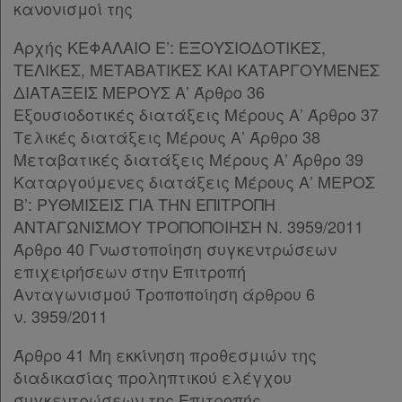
Παρ.3
κανονισμοί της
Kodiko
Παρ.4
Forum
Παρ.5
Αρχής ΚΕΦΑΛΑΙΟ Ε’: ΕΞΟΥΣΙΟΔΟΤΙΚΕΣ,
Παρ.6
ΤΕΛΙΚΕΣ, ΜΕΤΑΒΑΤΙΚΕΣ ΚΑΙ ΚΑΤΑΡΓΟΥΜΕΝΕΣ
Αναζήτηση
Άρθρο 20
[-]
ΔΙΑΤΑΞΕΙΣ ΜΕΡΟΥΣ Α’ Άρθρο 36
Κ.Α.Δ.
Παρ.1
Εξουσιοδοτικές διατάξεις Μέρους Α’ Άρθρο 37
Παρ.2
Τελικές διατάξεις Μέρους Α’ Άρθρο 38
Διακρατικές
Άρθρο 21
[-]
Μεταβατικές διατάξεις Μέρους Α’ Άρθρο 39
Παρ.1
Καταργούμενες διατάξεις Μέρους Α’ ΜΕΡΟΣ
Συμφωνίες
Παρ.2
Β’: ΡΥΘΜΙΣΕΙΣ ΓΙΑ ΤΗΝ ΕΠΙΤΡΟΠΗ
Ελλάδας
Παρ.3
ΑΝΤΑΓΩΝΙΣΜΟΥ ΤΡΟΠΟΠΟΙΗΣΗ Ν. 3959/2011
Παρ.4
Άρθρο 40 Γνωστοποίηση συγκεντρώσεων
Παρ.5
επιχειρήσεων στην Επιτροπή
Παρ.6
Ανταγωνισμού Τροποποίηση άρθρου 6
Πληροφορίες
Άρθρο 22
[-]
ν. 3959/2011
Παρ.1
Άρθρο 41 Μη εκκίνηση προθεσμιών της
Παρ.2
Εταιρεία
διαδικασίας προληπτικού ελέγχου
Παρ.3
συγκεντρώσεων της Επιτροπής