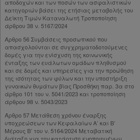
αποδοχών και των ποσών των ασφαλιστικών
Παρ.6
κατηγοριών βάσει της ετήσιας μεταβολής του
Παρ.7
Δείκτη Τιμών Καταναλωτή Τροποποίηση
Παρ.8
άρθρου 38 ν. 5167/2024
Παρ.9
Παρ.10
Άρθρο 56 Συμβάσεις προσωπικού που
Παρ.11
απασχολούνται σε συγχρηματοδοτούμενες
Παρ.12
δομές για την ενίσχυση της κοινωνικής
Παρ.13
ένταξης των ευάλωτων ομάδων πληθυσμού
Άρθρο 38
[-]
και σε δομές και υπηρεσίες για την προώθηση
Παρ.1
της ισότητας των φύλων και την υποστήριξη
Παρ.2
γυναικών θυμάτων βίας Προσθήκη παρ. 3α στο
Παρ.3
άρθρο 101 του ν. 5041/2023 και τροποποίηση
Παρ.4
άρθρου 98 ν. 5043/2023
Παρ.5
Παρ.6
Άρθρο 57 Μετάθεση χρόνου έναρξης
Παρ.7
υποχρεώσεων των Κεφαλαίων Α’ και Β’
Παρ.8
Μέρους Β’ του ν. 5164/2024 Μεταβατική
Παρ.9
διάταξη για την κατάρτιση ενοποιημένων