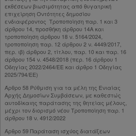
Άρθρο 39
εκθέσεων βιωσιμότητας από θυγατρική
ΜΕΡΟΣ Β’
[-]
επιχείρηση Οντότητες δημοσίου
Άρθρο 40
ενδιαφέροντος Τροποποίηση παρ. 1 και 3
Άρθρο 41
άρθρου 14, προσθήκη άρθρου 14Α και
Άρθρο 42
[-]
τροποποίηση άρθρου 18 ν. 5164/2024,
Παρ.1
τροποποίηση παρ. 12 άρθρου 2 ν. 4449/2017,
Παρ.2
περ. ιβ) άρθρου 2, τίτλου, παρ. 10 και παρ. 16
Άρθρο 43
[-]
άρθρου 154 ν. 4548/2018 (περ. 16 άρθρου 1
Παρ.1
Οδηγίας 2022/2464/ΕΕ και άρθρο 1 Οδηγίας
Παρ.2
2025/794/ΕΕ)
Άρθρο 44
Άρθρο 45
Άρθρο 58 Ρύθμιση για τα μέλη της Ενιαίας
Άρθρο 46
Αρχής Δημοσίων Συμβάσεων, με καθεστώς
ΜΕΡΟΣ Γ’
[-]
αυτοδίκαιης παράτασης της θητείας μέλους,
ΚΕΦΑΛΑΙΟ Α’
[-]
μέχρι τον διορισμό νέου Τροποποίηση παρ. 1
Άρθρο 47
[-]
άρθρου 18 ν. 4912/2022
Παρ.1
Άρθρο 59 Παράταση ισχύος διατάξεων
Παρ.2