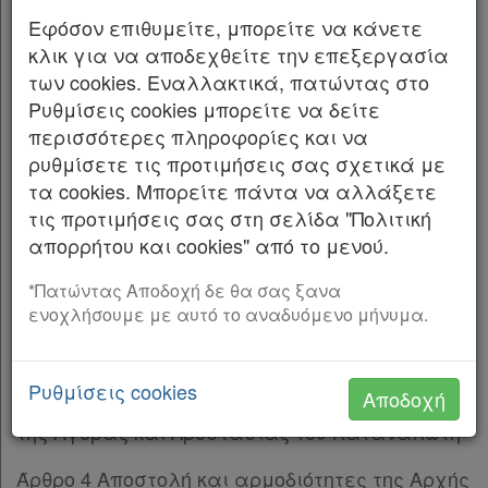
Παρ.2
Βουλή:
Εφόσον επιθυμείτε, μπορείτε να κάνετε
ΚΕΦΑΛΑΙΟ Γ’
[-]
κλικ για να αποδεχθείτε την επεξεργασία
ΠΙΝΑΚΑΣ ΠΕΡΙΕΧΟΜΕΝΩΝ ΜΕΡΟΣ Α’: ΣΥΣΤΑΣΗ
Άρθρο 5
των cookies. Εναλλακτικά, πατώντας στο
ΚΑΙ ΛΕΙΤΟΥΡΓΙΑ ΑΝΕΞΑΡΤΗΤΗΣ
Άρθρο 6
[-]
Ρυθμίσεις cookies μπορείτε να δείτε
Παρ.1
περισσότερες πληροφορίες και να
ΑΡΧΗΣ ΕΛΕΓΧΟΥ ΤΗΣ ΑΓΟΡΑΣ ΚΑΙ ΠΡΟΣΤΑΣΙΑΣ
Παρ.2
ρυθμίσετε τις προτιμήσεις σας σχετικά με
ΤΟΥ ΚΑΤΑΝΑΛΩΤΗ
Παρ.3
τα cookies. Μπορείτε πάντα να αλλάξετε
Παρ.4
τις προτιμήσεις σας στη σελίδα "Πολιτική
ΚΕΦΑΛΑΙΟ Α’: ΣΚΟΠΟΣ ΑΝΤΙΚΕΙΜΕΝΟ Άρθρο 1
Άρθρο 7
[-]
απορρήτου και cookies" από το μενού.
Σκοπός Άρθρο 2 Αντικείμενο ΚΕΦΑΛΑΙΟ Β’:
Παρ.1
ΣΥΣΤΑΣΗ ΑΝΕΞΑΡΤΗΤΗΣ ΑΡΧΗΣ ΕΛΕΓΧΟΥ ΤΗΣ
Παρ.2
*Πατώντας Αποδοχή δε θα σας ξανα
ΑΓΟΡΑΣ ΚΑΙ ΠΡΟΣΤΑΣΙΑΣ ΤΟΥ ΚΑΤΑΝΑΛΩΤΗ,
ενοχλήσουμε με αυτό το αναδυόμενο μήνυμα.
Άρθρο 8
[-]
ΑΡΜΟΔΙΟΤΗΤΕΣ ΚΑΙ ΛΕΙΤΟΥΡΓΙΚΗ
Παρ.1
ΑΝΕΞΑΡΤΗΣΙΑ
Παρ.2
Ρυθμίσεις cookies
Αποδοχή
Παρ.3
Άρθρο 3 Σύσταση Ανεξάρτητης Αρχής Ελέγχου
Παρ.4
της Αγοράς και Προστασίας του Καταναλωτή
Παρ.5
Άρθρο 4 Αποστολή και αρμοδιότητες της Αρχής
Παρ.6