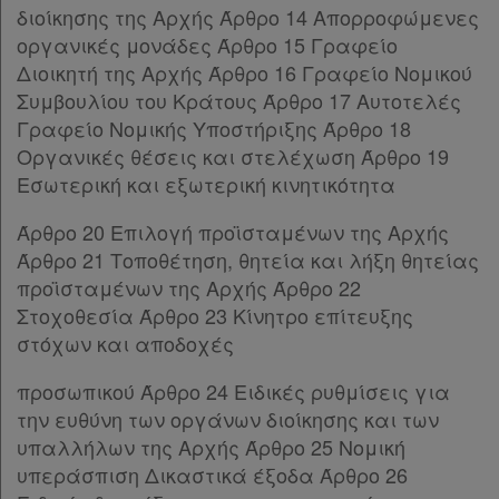
διοίκησης της Αρχής Άρθρο 14 Απορροφώμενες
Παρ.4
οργανικές μονάδες Άρθρο 15 Γραφείο
Παρ.5
Διοικητή της Αρχής Άρθρο 16 Γραφείο Νομικού
Παρ.6
Συμβουλίου του Κράτους Άρθρο 17 Αυτοτελές
Παρ.7
Γραφείο Νομικής Υποστήριξης Άρθρο 18
Άρθρο 13
[-]
Οργανικές θέσεις και στελέχωση Άρθρο 19
Παρ.1
Εσωτερική και εξωτερική κινητικότητα
Παρ.2
Παρ.3
Άρθρο 20 Επιλογή προϊσταμένων της Αρχής
Παρ.4
Άρθρο 21 Τοποθέτηση, θητεία και λήξη θητείας
Παρ.5
προϊσταμένων της Αρχής Άρθρο 22
Παρ.6
Στοχοθεσία Άρθρο 23 Κίνητρο επίτευξης
Παρ.7
στόχων και αποδοχές
Παρ.8
Παρ.9
προσωπικού Άρθρο 24 Ειδικές ρυθμίσεις για
Παρ.10
την ευθύνη των οργάνων διοίκησης και των
Άρθρο 14
[-]
υπαλλήλων της Αρχής Άρθρο 25 Νομική
Παρ.1
υπεράσπιση Δικαστικά έξοδα Άρθρο 26
Παρ.2