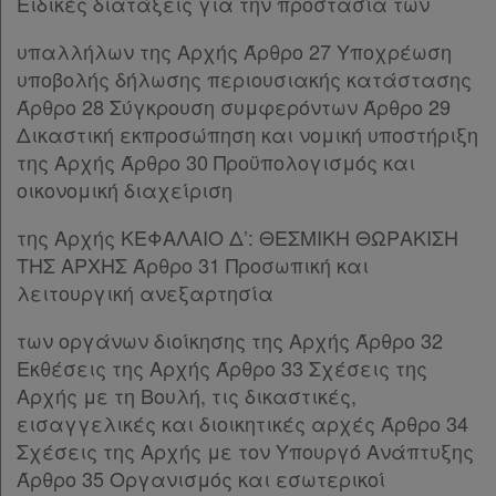
Ειδικές διατάξεις για την προστασία των
Άρθρο 15
[-]
υπαλλήλων της Αρχής Άρθρο 27 Υποχρέωση
Παρ.1
υποβολής δήλωσης περιουσιακής κατάστασης
Παρ.2
Άρθρο 28 Σύγκρουση συμφερόντων Άρθρο 29
Άρθρο 16
Δικαστική εκπροσώπηση και νομική υποστήριξη
Άρθρο 17
της Αρχής Άρθρο 30 Προϋπολογισμός και
Άρθρο 18
[-]
οικονομική διαχείριση
Παρ.1
Παρ.2
της Αρχής ΚΕΦΑΛΑΙΟ Δ’: ΘΕΣΜΙΚΗ ΘΩΡΑΚΙΣΗ
Παρ.3
ΤΗΣ ΑΡΧΗΣ Άρθρο 31 Προσωπική και
Παρ.4
λειτουργική ανεξαρτησία
Παρ.5
Χρήσιμα
Παρ.6
των οργάνων διοίκησης της Αρχής Άρθρο 32
Παρ.7
Εκθέσεις της Αρχής Άρθρο 33 Σχέσεις της
Παρ.8
Αρχής με τη Βουλή, τις δικαστικές,
Assistant
Άρθρο 19
[-]
εισαγγελικές και διοικητικές αρχές Άρθρο 34
Παρ.1
Σχέσεις της Αρχής με τον Υπουργό Ανάπτυξης
Νομολογία
Παρ.2
Άρθρο 35 Οργανισμός και εσωτερικοί