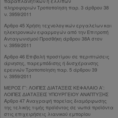
παραπλανητικών ή ελλιπών
Παρ.1
συνδρομή
πληροφοριών Τροποποίηση παρ. 3 άρθρου 38
Παρ.2
ν. 3959/2011
Άρθρο 27
Ομαδικά
Άρθρο 28
[-]
Άρθρο 45 Χρήση τεχνολογικών εργαλείων και
πακέτα
Παρ.1
ηλεκτρονικών εφαρμογών από την Επιτροπή
Παρ.2
Παροχές
Ανταγωνισμού Προσθήκη άρθρου 38Α στον
Παρ.3
ν. 3959/2011
σε
Άρθρο 29
[-]
Παρ.1
συνδρομητές
Άρθρο 46 Επιβολή προστίμου σε περιπτώσεις
Παρ.2
άρνησης, παρεμπόδισης ή δυσχέρανσης
Παρ.3
ερευνών Τροποποίηση παρ. 5 άρθρου 39
Παρ.4
ν. 3959/2011
Παρ.5
Ενεργοί
Άρθρο 30
[-]
ΜΕΡΟΣ Γ’: ΛΟΙΠΕΣ ΔΙΑΤΑΞΕΙΣ ΚΕΦΑΛΑΙΟ Α’:
συνδρομητές
Παρ.1
ΛΟΙΠΕΣ ΔΙΑΤΑΞΕΙΣ ΥΠΟΥΡΓΕΙΟΥ ΑΝΑΠΤΥΞΗΣ
Παρ.2
Άρθρο 47 Αναγραφή πορείας διαμόρφωσης
Παρ.3
της τελικής τιμής προϊόντος σε νωπά προϊόντα
Τα
Παρ.4
στις επιχειρήσεις λιανικού εμπορίου