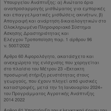
Υπουργείου Ανάπτυξης: α) Ανώτατο όριο
Άρθρο 48
[-]
αναπροσαρμογής μισθώματος για εμπορικές
Παρ.1
και επαγγελματικές μισθώσεις ακινήτων, β)
Παρ.2
Απογραφή και ανάρτηση δικαιολογητικών στο
Παρ.3
Ολοκληρωμένο Πληροφοριακό Σύστημα
Άρθρο 49
Άσκησης Δραστηριότητας και
Άρθρο 50
Ελέγχου Τροποποίηση παρ. 1 άρθρου 96
Άρθρο 51
[-]
ν. 5007/2022
Παρ.1
Παρ.2
Άρθρο 60 Αφορολόγητο, ακατάσχετο και
Παρ.3
ανεκχώρητο της ενίσχυσης που χορηγείται
Άρθρο 52
στο πλαίσιο του Μέτρου 23 «Έκτακτη
ΚΕΦΑΛΑΙΟ Β’
[-]
προσωρινή στήριξη ρευστότητας στους
Άρθρο 53
γεωργούς, που έχουν πληγεί από φυσικές
Άρθρο 54
[-]
καταστροφές, μετά την 1η Ιανουαρίου 2024»
Παρ.1
του Προγράμματος Αγροτικής Ανάπτυξης
Παρ.2
2014 2022
Άρθρο 55
Άρθρο 56
[-]
Άρθρο 61 Υποστήριξη του ελεγκτικού έργου του