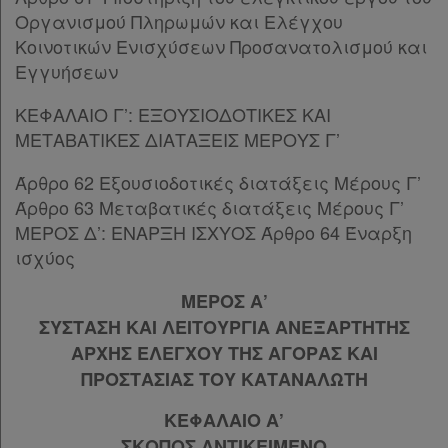
Παρ.1
Οργανισμού Πληρωμών και Ελέγχου
Παρ.2
Κοινοτικών Ενισχύσεων Προσανατολισμού και
Άρθρο 57
[-]
Εγγυήσεων
Παρ.1
ΚΕΦΑΛΑΙΟ Γ’: ΕΞΟΥΣΙΟΔΟΤΙΚΕΣ ΚΑΙ
Παρ.2
ΜΕΤΑΒΑΤΙΚΕΣ ΔΙΑΤΑΞΕΙΣ ΜΕΡΟΥΣ Γ’
Παρ.3
Παρ.4
Άρθρο 62 Εξουσιοδοτικές διατάξεις Μέρους Γ’
Παρ.5
Άρθρο 63 Μεταβατικές διατάξεις Μέρους Γ’
Παρ.6
ΜΕΡΟΣ Δ’: ΕΝΑΡΞΗ ΙΣΧΥΟΣ Άρθρο 64 Έναρξη
Παρ.7
ισχύος
Παρ.8
Παρ.9
ΜΕΡΟΣ Α’
Άρθρο 58
ΣΥΣΤΑΣΗ ΚΑΙ ΛΕΙΤΟΥΡΓΙΑ ΑΝΕΞΑΡΤΗΤΗΣ
Άρθρο 59
[-]
ΑΡΧΗΣ ΕΛΕΓΧΟΥ ΤΗΣ ΑΓΟΡΑΣ ΚΑΙ
Παρ.1
ΠΡΟΣΤΑΣΙΑΣ ΤΟΥ ΚΑΤΑΝΑΛΩΤΗ
Παρ.2
Παρ.3
ΚΕΦΑΛΑΙΟ Α’
Άρθρο 60
ΣΚΟΠΟΣ ΑΝΤΙΚΕΙΜΕΝΟ