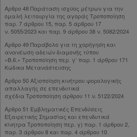
αγαπημένα
Παρ.5
Άρθρο 48 Παράταση ισχύος μέτρων για την
μου
Παρ.6
ομαλή λειτουργία της αγοράς Τροποποίηση
Παρ.7
παρ. 7 άρθρου 15, παρ. 5 άρθρου 17
Οι
ΚΕΦΑΛΑΙΟ Δ’
[-]
ν. 5055/2023 και παρ. 9 άρθρου 38 ν. 5082/2024
Άρθρο 31
σημειώσεις
Άρθρο 32
[-]
μου
Άρθρο 49 Παράβολο για τη χορήγηση και
Παρ.1
ανανέωση αδειών διαμονής τύπου
Παρ.2
Ψάχνω
«Β.6.» Τροποποίηση περ. γ’ παρ. 1 άρθρου 171
Άρθρο 33
[-]
Κώδικα Μετανάστευσης
και
Παρ.1
δε
Παρ.2
Άρθρο 50 Αξιοποίηση κινήτρου φορολογικής
Παρ.3
βρίσκω
απαλλαγής σε επενδυτικά
Άρθρο 34
σχέδια Τροποποίηση άρθρου 11 ν. 5122/2024
Άρθρο 35
[-]
Άρθρο 51 Εμβληματικές Επενδύσεις
Παρ.1
Εξαιρετικής Σημασίας και επενδυτικά
Παρ.2
κίνητρα Τροποποίηση περ. γ) παρ. 1 άρθρου 2,
ΚΕΦΑΛΑΙΟ Ε’
[-]
παρ. 3 άρθρου 8 και παρ. 4 άρθρου 10
Άρθρο 36
[-]