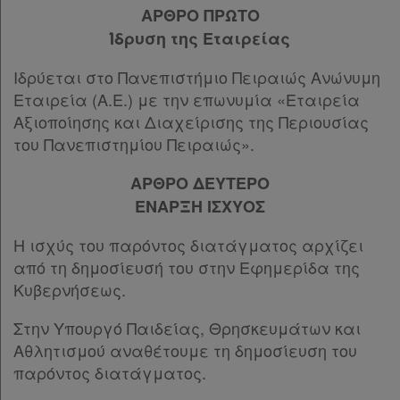
ΑΡΘΡΟ ΠΡΩΤΟ
Ομαδικά
Ίδρυση της Εταιρείας
πακέτα
Ιδρύεται στο Πανεπιστήμιο Πειραιώς Ανώνυμη
Παροχές
Εταιρεία (Α.Ε.) με την επωνυμία «Εταιρεία
σε
Αξιοποίησης και Διαχείρισης της Περιουσίας
του Πανεπιστημίου Πειραιώς».
συνδρομητές
ΑΡΘΡΟ ΔΕΥΤΕΡΟ
ΕΝΑΡΞΗ ΙΣΧΥΟΣ
Ενεργοί
Η ισχύς του παρόντος διατάγματος αρχίζει
από τη δημοσίευσή του στην Εφημερίδα της
συνδρομητές
Κυβερνήσεως.
Στην Υπουργό Παιδείας, Θρησκευμάτων και
Τα
Αθλητισμού αναθέτουμε τη δημοσίευση του
αγαπημένα
παρόντος διατάγματος.
μου