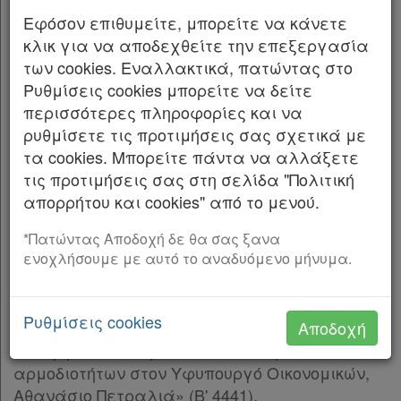
ποιότητας, της λειτουργικότητας και της
Εφόσον επιθυμείτε, μπορείτε να κάνετε
σύνδεσης των Α.Ε.Ι. με την κοινωνία και λοιπές
κλικ για να αποδεχθείτε την επεξεργασία
διατάξεις» (Α΄ 141) και ιδίως του άρθρου 260
των cookies. Εναλλακτικά, πατώντας στο
παρ. 5,
Ρυθμίσεις cookies μπορείτε να δείτε
περισσότερες πληροφορίες και να
β) του ν. 4548/2018 «Αναμόρφωση του δικαίου
ρυθμίσετε τις προτιμήσεις σας σχετικά με
των ανωνύμων εταιρειών» (Α΄ 104),
τα cookies. Μπορείτε πάντα να αλλάξετε
γ) του άρθρου 90 του Κώδικα Νομοθεσίας για
τις προτιμήσεις σας στη σελίδα "Πολιτική
την Κυβέρνηση και τα κυβερνητικά όργανα
απορρήτου και cookies" από το μενού.
(άρθρο πρώτο του π.δ. 63/2005, Α’ 98), το οποίο
Χρήσιμα
*Πατώντας Αποδοχή δε θα σας ξανα
διατηρήθηκε σε ισχύ με την παρ. 22 του
ενοχλήσουμε με αυτό το αναδυόμενο μήνυμα.
άρθρου 119 του ν. 4622/2019 (Α΄ 133),
Assistant
δ) της 102928 ΕΞ2023/10.07.2023 κοινής
Ρυθμίσεις cookies
απόφασης του Πρωθυπουργού και του
Αποδοχή
Νομολογία
Υπουργού Οικονομικών «Ανάθεση
Kodiko
αρμοδιοτήτων στον Υφυπουργό Οικονομικών,
Αθανάσιο Πετραλιά» (Β' 4441),