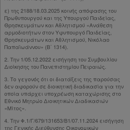
Forum
ε) της 2188/18.03.2025 κοινής απόφασης του
Αναζήτηση
Πρωθυπουργού και της Υπουργού Παιδείας,
Κ.Α.Δ.
Θρησκευμάτων και Αθλητισμού «Ανάθεση
αρμοδιοτήτων στον Υφυπουργό Παιδείας,
Διακρατικές
Θρησκευμάτων και Αθλητισμού, Νικόλαο
Συμφωνίες
Παπαϊωάννου» (Β΄ 1314).
Ελλάδας
2. Την 1/05.12.2022 εισήγηση του Συμβουλίου
Διοίκησης του Πανεπιστημίου Πειραιώς.
3. Το γεγονός ότι οι διατάξεις της παρούσας
Πληροφορίες
δεν αφορούν σε διοικητική διαδικασία για την
οποία υπάρχει υποχρέωση καταχώρισης στο
Εθνικό Μητρώο Διοικητικών Διαδικασιών
Εταιρεία
«Μίτος».
Επικοινωνία
4. Την Φ.1/Γ/679/131653/Β1/07.11.2024 εισήγηση
της Γενικής Διεύθυνσης Οικονομικών