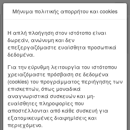
kodiko - Αρχική
Μήνυμα πολιτικής απορρήτου και cookies
Νέα υπηρεσία Kodiko Assistant.
Περισσότερα
101
[-]
Π.Δ. 101/2025
H απλή πλοήγηση στον ιστότοπο είναι
Κεφαλίδα
δωρεάν, ανώνυμη και δεν
Σώμα
[-]
ΠΡΟΕΔΡΙΚΟ ΔΙΑΤΑΓΜΑ ΥΠ’ ΑΡΙΘΜ.
101
επεξεργαζόμαστε ευαίσθητα προσωπικά
ΦΕΚ Α
ΑΡΘΡΟ ΠΡΩΤΟ
δεδομένα.
214/27.11.2025
ΑΡΘΡΟ ΔΕΥΤΕΡΟ
Υπογραφές
Για την εύρυθμη λειτουργία του ιστότοπου
Ίδρυση Εταιρείας Αξιοποίησης και
χρειαζόμαστε πρόσβαση σε δεδομένα
Διαχείρισης της Περιουσίας του
(cookies) του προγράμματος περιήγησης των
Πανεπιστημίου Πειραιώς
επισκεπτών, όπως μοναδικά
Ο ΠΡΟΕΔΡΟΣ ΤΗΣ ΕΛΛΗΝΙΚΗΣ ΔΗΜΟΚΡΑΤΙΑΣ
αναγνωριστικά συσκευών και μη-
ευαίσθητες πληροφορίες που
Έχοντας υπόψη: 1. Τις διατάξεις: α) του ν.
αποστέλλονται από κάθε συσκευή για
4957/2022 «Νέοι Ορίζοντες στα Ανώτατα
εξατομικευμένες διαφημίσεις και
περιεχόμενο.
Εκπαιδευτικά Ιδρύματα: Ενίσχυση της