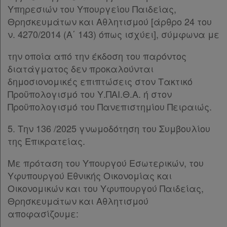
Όροι
Υπηρεσιών του Υπουργείου Παιδείας,
χρήσης
Θρησκευμάτων και Αθλητισμού [άρθρο 24 του
ν. 4270/2014 (Α΄ 143) όπως ισχύει], σύμφωνα με
Πολιτική
την οποία από την έκδοση του παρόντος
απορρήτου
διατάγματος δεν προκαλούνται
και
δημοσιονομικές επιπτώσεις στον Τακτικό
cookies
Προϋπολογισμό του Υ.ΠΑΙ.Θ.Α. ή στον
Προϋπολογισμό του Πανεπιστημίου Πειραιώς.
5. Την 136 /2025 γνωμοδότηση του Συμβουλίου
της Επικρατείας.
Απόκτηση
Συνδρομής
Με πρόταση του Υπουργού Εσωτερικών, του
Υφυπουργού Εθνικής Οικονομίας και
Οικονομικών και του Υφυπουργού Παιδείας,
Ατομική
Θρησκευμάτων και Αθλητισμού
συνδρομή
αποφασίζουμε: