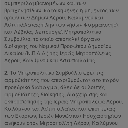
συμπεριλαμβανομένων και των
Παρ.2
βραχονησίδων, κατοικημένες ή μη, εντός των
Παρ.3
ορίων των Δήμων Λέρου, Καλύμνου και
Απόκτηση
Άρθρο 16
[-]
Αστυπάλαιας πλην των νήσων Φαρμακονήσι
Παρ.1
Συνδρομής
και Λέβιθα, λειτουργεί Μητροπολιτικό
Παρ.2
Συμβούλιο, το οποίο αποτελεί όργανο
Παρ.3
διοίκησης του Νομικού Προσώπου Δημοσίου
Ατομική
Παρ.4
Δικαίου (Ν.Π.Δ.Δ.) της Ιεράς Μητροπόλεως
Παρ.5
συνδρομή
Λέρου, Καλύμνου και Αστυπαλαίας.
Άρθρο 17
[-]
Ομαδικά
Παρ.1
Το Μητροπολιτικό Συμβούλιο έχει τις
2.
Παρ.2
αρμοδιότητες που απαριθμούνται στο παρόν
πακέτα
Άρθρο 18
[-]
προεδρικό διάταγμα, όλες δε οι λοιπές
Παρ.1
Παροχές
αρμοδιότητες διοίκησης, διαχείρισης και
Παρ.2
εκπροσώπησης της Ιεράς Μητροπόλεως Λέρου,
σε
Άρθρο 19
[-]
Καλύμνου και Αστυπαλαίας και εποπτείας
συνδρομητές
Παρ.1
των Ενοριών, Ιερών Μονών και Ησυχαστηρίων
Παρ.2
ανήκουν στον Μητροπολίτη Λέρου, Καλύμνου