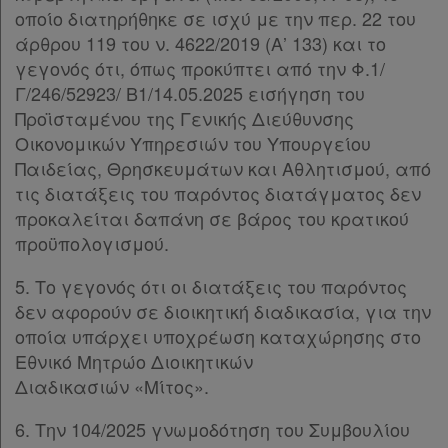
οποίο διατηρήθηκε σε ισχύ με την περ. 22 του
Παρ.2
Χρήσιμα
άρθρου 119 του ν. 4622/2019 (Α’ 133) και το
ΜΕΡΟΣ Β’
[-]
γεγονός ότι, όπως προκύπτει από την Φ.1/
Άρθρο 8
[-]
Γ/246/52923/ Β1/14.05.2025 εισήγηση του
Παρ.1
Assistant
Προϊσταμένου της Γενικής Διεύθυνσης
Παρ.2
Οικονομικών Υπηρεσιών του Υπουργείου
Άρθρο 9
Νομολογία
Παιδείας, Θρησκευμάτων και Αθλητισμού, από
Άρθρο 10
[-]
τις διατάξεις του παρόντος διατάγματος δεν
Παρ.1
Kodiko
προκαλείται δαπάνη σε βάρος του κρατικού
Παρ.2
Forum
προϋπολογισμού.
Άρθρο 11
[-]
Παρ.1
Αναζήτηση
5. Το γεγονός ότι οι διατάξεις του παρόντος
Παρ.2
Κ.Α.Δ.
δεν αφορούν σε διοικητική διαδικασία, για την
Παρ.3
οποία υπάρχει υποχρέωση καταχώρησης στο
Παρ.4
Διακρατικές
Εθνικό Μητρώο Διοικητικών
Παρ.5
Διαδικασιών «Μίτος».
Συμφωνίες
Παρ.6
Παρ.7
Ελλάδας
6. Την 104/2025 γνωμοδότηση του Συμβουλίου
Παρ.8