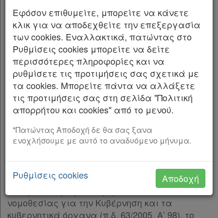
Άρθρο 4
[-]
Εφόσον επιθυμείτε, μπορείτε να κάνετε
παρ. 8, 336 παρ. 11 και 337 παρ. 1, 3 και 4 του
Παρ.1
κλικ για να αποδεχθείτε την επεξεργασία
ν. 4957/ 2022 «Νέοι Ορίζοντες στα Ανώτατα
Παρ.2
των cookies. Εναλλακτικά, πατώντας στο
Εκπαιδευτικά Ιδρύματα: Ενίσχυση της
Παρ.3
Ρυθμίσεις cookies μπορείτε να δείτε
ποιότητας, της λειτουργικότητας και της
Παρ.4
περισσότερες πληροφορίες και να
σύνδεσης των Α.Ε.Ι. με την κοινωνία και λοιπές
Παρ.5
ρυθμίσετε τις προτιμήσεις σας σχετικά με
διατάξεις» (Α’ 141).
Άρθρο 5
[-]
τα cookies. Μπορείτε πάντα να αλλάξετε
Παρ.1
τις προτιμήσεις σας στη σελίδα "Πολιτική
2. Την 1200/04/01.03.2023 εισήγηση του
Παρ.2
απορρήτου και cookies" από το μενού.
Μητροπολίτη Λέρου, Καλύμνου και
Παρ.3
Αστυπαλαίας.
Παρ.4
*Πατώντας Αποδοχή δε θα σας ξανα
ενοχλήσουμε με αυτό το αναδυόμενο μήνυμα.
Παρ.5
3. Την 734/2024 έγκριση του Οικουμενικού
Άρθρο 6
[-]
Πατριάρχη και της περί Αυτόν Αγίας και Ιεράς
Παρ.1
Συνόδου του Οικουμενικού Πατριαρχείου.
Ρυθμίσεις cookies
Αποδοχή
Παρ.2
4. Τις διατάξεις του άρθρου 90 του Κώδικα
Παρ.3
νομοθεσίας για την Κυβέρνηση και τα
Άρθρο 7
[-]
κυβερνητικά όργανα (π.δ. 63/2005, Α’ 98), το
Παρ.1