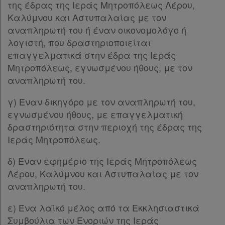
Παρ.1
της έδρας της Ιεράς Μητροπόλεως Λέρου,
βρίσκω
Παρ.2
Καλύμνου και Αστυπαλαίας με τον
Παρ.3
αναπληρωτή του ή έναν οικονομολόγο ή
Παρ.4
λογιστή, που δραστηριοποιείται
Παρ.5
επαγγελματικά στην έδρα της Ιεράς
Παρ.6
Μητροπόλεως, εγνωσμένου ήθους, με τον
Παρ.7
αναπληρωτή του.
Παρ.8
γ) Έναν δικηγόρο με τον αναπληρωτή του,
Παρ.9
εγνωσμένου ήθους, με επαγγελματική
Άρθρο 24
[-]
δραστηριότητα στην περιοχή της έδρας της
Παρ.1
Ιεράς Μητροπόλεως.
Παρ.2
Παρ.3
δ) Έναν εφημέριο της Ιεράς Μητροπόλεως
Παρ.4
Λέρου, Καλύμνου και Αστυπαλαίας με τον
Παρ.5
αναπληρωτή του.
Παρ.6
Παρ.7
ε) Ένα λαϊκό μέλος από τα Εκκλησιαστικά
Παρ.8
Συμβούλια των Ενοριών της Ιεράς