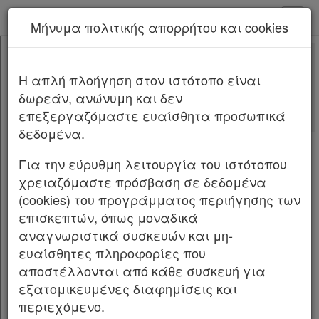
kodiko - Αρχική
Μήνυμα πολιτικής απορρήτου και cookies
Νέα υπηρεσία Kodiko Assistant.
Περισσότερα
100
[-]
Π.Δ. 100/2025
H απλή πλοήγηση στον ιστότοπο είναι
Κεφαλίδα
δωρεάν, ανώνυμη και δεν
Σώμα
[-]
ΠΡΟΕΔΡΙΚΟ ΔΙΑΤΑΓΜΑ ΥΠ’ ΑΡΙΘΜ.
100
επεξεργαζόμαστε ευαίσθητα προσωπικά
ΦΕΚ Α
ΜΕΡΟΣ Α’
[-]
δεδομένα.
211/24.11.2025
Άρθρο 1
[-]
Παρ.1
Για την εύρυθμη λειτουργία του ιστότοπου
Συγκρότηση, σύγκληση, λειτουργία και
Παρ.2
χρειαζόμαστε πρόσβαση σε δεδομένα
αρμοδιότητες του Μητροπολιτικού Συμβουλίου
Άρθρο 2
[-]
(cookies) του προγράμματος περιήγησης των
και των Εκκλησιαστικών Συμβουλίων της Ιεράς
Παρ.1
επισκεπτών, όπως μοναδικά
Μητροπόλεως Λέρου, Καλύμνου και
Παρ.2
αναγνωριστικά συσκευών και μη-
Αστυπαλαίας.
Παρ.3
ευαίσθητες πληροφορίες που
Άρθρο 3
[-]
Ο ΠΡΟΕΔΡΟΣ ΤΗΣ ΕΛΛΗΝΙΚΗΣ ΔΗΜΟΚΡΑΤΙΑΣ
αποστέλλονται από κάθε συσκευή για
Παρ.1
εξατομικευμένες διαφημίσεις και
Παρ.2
Έχοντας υπόψη: 1. Τις διατάξεις των άρθρων
περιεχόμενο.
Παρ.3
319, 329 παρ. 1 και 3, 330