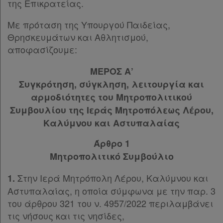
της Επικρατείας.
Άρθρο 12
[-]
Παρ.1
Με πρόταση της Υπουργού Παιδείας,
Παρ.2
Πληροφορίες
Θρησκευμάτων και Αθλητισμού,
Παρ.3
αποφασίζουμε:
Παρ.4
Εταιρεία
ΜΕΡΟΣ Α’
Παρ.5
Συγκρότηση, σύγκληση, λειτουργία και
Παρ.6
Επικοινωνία
αρμοδιότητες του Μητροπολιτικού
Παρ.7
Συμβουλίου της Ιεράς Μητροπόλεως Λέρου,
Παρ.8
Όροι
Παρ.9
Καλύμνου και Αστυπαλαίας
χρήσης
Παρ.10
Άρθρο 1
Άρθρο 13
[-]
Μητροπολιτικό Συμβούλιο
Πολιτική
Παρ.1
Παρ.2
απορρήτου
Στην Ιερά Μητρόπολη Λέρου, Καλύμνου και
1.
Παρ.3
και
Αστυπαλαίας, η οποία σύμφωνα με την παρ. 3
Άρθρο 14
του άρθρου 321 του ν. 4957/2022 περιλαμβάνει
cookies
Άρθρο 15
[-]
τις νήσους και τις νησίδες,
Παρ.1