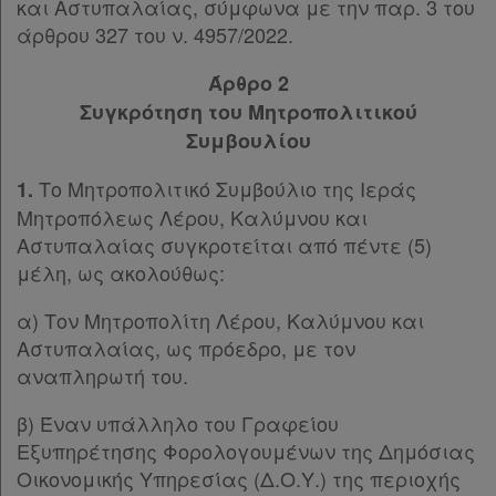
Παρ.3
και Αστυπαλαίας, σύμφωνα με την παρ. 3 του
Παρ.4
άρθρου 327 του ν. 4957/2022.
Ενεργοί
Παρ.5
Παρ.6
Άρθρο 2
συνδρομητές
Άρθρο 20
[-]
Συγκρότηση του Μητροπολιτικού
Παρ.1
Συμβουλίου
Τα
Παρ.2
Το Μητροπολιτικό Συμβούλιο της Ιεράς
1.
Παρ.3
αγαπημένα
Μητροπόλεως Λέρου, Καλύμνου και
Παρ.4
μου
Αστυπαλαίας συγκροτείται από πέντε (5)
Παρ.5
μέλη, ως ακολούθως:
Άρθρο 21
[-]
Οι
Παρ.1
α) Τον Μητροπολίτη Λέρου, Καλύμνου και
σημειώσεις
Παρ.2
Αστυπαλαίας, ως πρόεδρο, με τον
μου
Άρθρο 22
[-]
αναπληρωτή του.
Παρ.1
Ψάχνω
Παρ.2
β) Έναν υπάλληλο του Γραφείου
Παρ.3
και
Εξυπηρέτησης Φορολογουμένων της Δημόσιας
Άρθρο 23
[-]
Οικονομικής Υπηρεσίας (Δ.Ο.Υ.) της περιοχής
δε