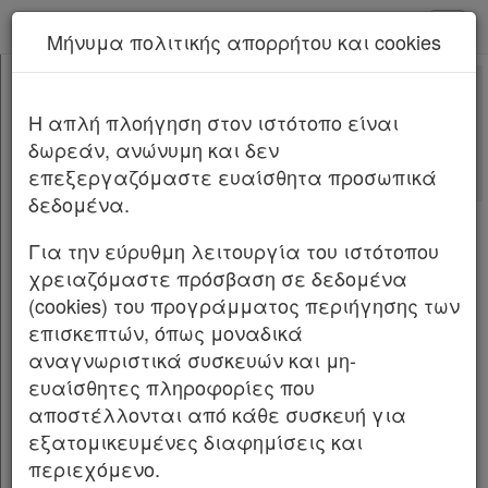
kodiko - Αρχική
Μήνυμα πολιτικής απορρήτου και cookies
Νέα υπηρεσία Kodiko Assistant.
Περισσότερα
1134
[-]
Α.Α.Δ.Ε. 1134/2025
H απλή πλοήγηση στον ιστότοπο είναι
Κεφαλίδα
δωρεάν, ανώνυμη και δεν
Σώμα
Αριθμ.
1134
ΦΕΚ Β 5266/02.10.2025
επεξεργαζόμαστε ευαίσθητα προσωπικά
Υπογραφές
δεδομένα.
Τύπος και περιεχόμενο της πράξης επιβολής
προστίμου των παρ. 1 και 2 του άρθρου 53 του
Για την εύρυθμη λειτουργία του ιστότοπου
ν. 5104/2024 (Α΄ 58) στις περιπτώσεις
χρειαζόμαστε πρόσβαση σε δεδομένα
εκπρόθεσμης υποβολής δήλωσης φορολογίας
(cookies) του προγράμματος περιήγησης των
εισοδήματος φυσικών προσώπων και νομικών
επισκεπτών, όπως μοναδικά
προσώπων και νομικών οντοτήτων, απόδοσης
αναγνωριστικά συσκευών και μη-
παρακρατούμενων φόρων, φόρου πλοίων,
ευαίσθητες πληροφορίες που
τέλους αλιευτικών, ρυμουλκών πλοίων και
αποστέλλονται από κάθε συσκευή για
αυτοκινούμενων βυθοκόρων, εισφοράς επί του
εξατομικευμένες διαφημίσεις και
εισαγόμενου συναλλάγματος, φόρου
περιεχόμενο.