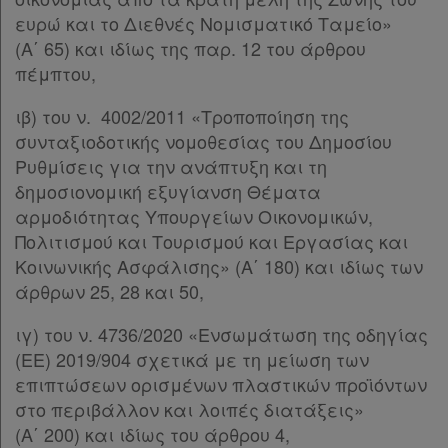
Διακρατικές
ευρώ και το Διεθνές Νομισματικό Ταμείο»
Συμφωνίες
(Α΄ 65) και ιδίως της παρ. 12 του άρθρου
Ελλάδας
πέμπτου,
ιβ) του ν. 4002/2011 «Τροποποίηση της
συνταξιοδοτικής νομοθεσίας του Δημοσίου
Ρυθμίσεις για την ανάπτυξη και τη
Πληροφορίες
δημοσιονομική εξυγίανση Θέματα
αρμοδιότητας Υπουργείων Οικονομικών,
Εταιρεία
Πολιτισμού και Τουρισμού και Εργασίας και
Κοινωνικής Ασφάλισης» (Α΄ 180) και ιδίως των
Επικοινωνία
άρθρων 25, 28 και 50,
ιγ) του ν. 4736/2020 «Ενσωμάτωση της οδηγίας
Όροι
(ΕΕ) 2019/904 σχετικά με τη μείωση των
χρήσης
επιπτώσεων ορισμένων πλαστικών προϊόντων
στο περιβάλλον και λοιπές διατάξεις»
Πολιτική
(Α΄ 200) και ιδίως του άρθρου 4,