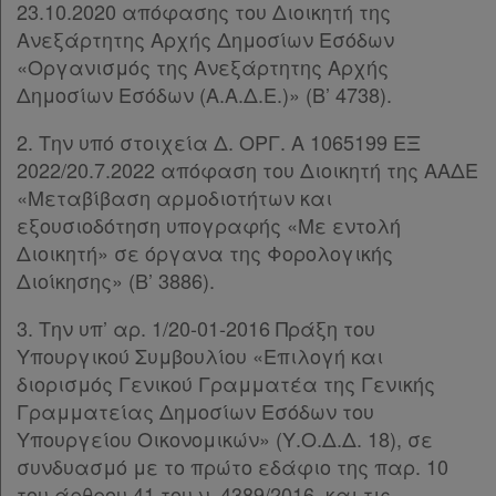
23.10.2020 απόφασης του Διοικητή της
σε
Ανεξάρτητης Αρχής Δημοσίων Εσόδων
συνδρομητές
«Οργανισμός της Ανεξάρτητης Αρχής
Δημοσίων Εσόδων (Α.Α.Δ.Ε.)» (Β’ 4738).
2. Την υπό στοιχεία Δ. ΟΡΓ. Α 1065199 ΕΞ
Ενεργοί
2022/20.7.2022 απόφαση του Διοικητή της ΑΑΔΕ
«Μεταβίβαση αρμοδιοτήτων και
συνδρομητές
εξουσιοδότηση υπογραφής «Με εντολή
Διοικητή» σε όργανα της Φορολογικής
Τα
Διοίκησης» (Β’ 3886).
αγαπημένα
3. Την υπ’ αρ. 1/20-01-2016 Πράξη του
μου
Υπουργικού Συμβουλίου «Επιλογή και
διορισμός Γενικού Γραμματέα της Γενικής
Οι
Γραμματείας Δημοσίων Εσόδων του
σημειώσεις
Υπουργείου Οικονομικών» (Υ.Ο.Δ.Δ. 18), σε
συνδυασμό με το πρώτο εδάφιο της παρ. 10
μου
του άρθρου 41 του ν. 4389/2016, και τις