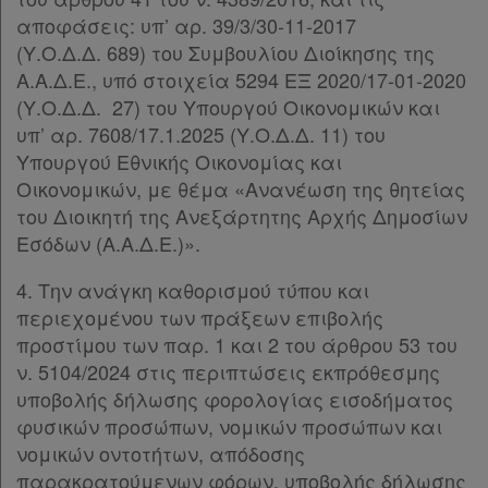
αποφάσεις: υπ’ αρ. 39/3/30-11-2017
Ψάχνω
(Υ.Ο.Δ.Δ. 689) του Συμβουλίου Διοίκησης της
και
Α.Α.Δ.Ε., υπό στοιχεία 5294 ΕΞ 2020/17-01-2020
δε
(Υ.Ο.Δ.Δ. 27) του Υπουργού Οικονομικών και
βρίσκω
υπ’ αρ. 7608/17.1.2025 (Υ.Ο.Δ.Δ. 11) του
Υπουργού Εθνικής Οικονομίας και
Οικονομικών, με θέμα «Ανανέωση της θητείας
του Διοικητή της Ανεξάρτητης Αρχής Δημοσίων
Εσόδων (Α.Α.Δ.Ε.)».
4. Την ανάγκη καθορισμού τύπου και
περιεχομένου των πράξεων επιβολής
προστίμου των παρ. 1 και 2 του άρθρου 53 του
ν. 5104/2024 στις περιπτώσεις εκπρόθεσμης
υποβολής δήλωσης φορολογίας εισοδήματος
φυσικών προσώπων, νομικών προσώπων και
νομικών οντοτήτων, απόδοσης
παρακρατούμενων φόρων, υποβολής δήλωσης