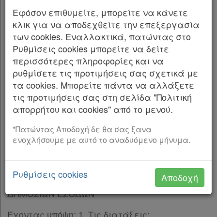
μερισμάτων, εκτάκτων αμοιβών και ποσοστών
Εφόσον επιθυμείτε, μπορείτε να κάνετε
(bonus) επιπλέον των μισθών του άρθρου 43
κλικ για να αποδεχθείτε την επεξεργασία
του ν. 4111/2013, δήλωσης ΦΠΑ,
των cookies. Εναλλακτικά, πατώντας στο
ανακεφαλαιωτικού πίνακα ενδοκοινοτικών
Ρυθμίσεις cookies μπορείτε να δείτε
παραδόσεων αγαθών και παροχής
περισσότερες πληροφορίες και να
υπηρεσιών, ανακεφαλαιωτικού πίνακα
ρυθμίσετε τις προτιμήσεις σας σχετικά με
ενδοκοινοτικών αποκτήσεων αγαθών και
τα cookies. Μπορείτε πάντα να αλλάξετε
λήψεων υπηρεσιών, δήλωσης αποθεμάτων
τις προτιμήσεις σας στη σελίδα "Πολιτική
μετάταξης και οποιαδήποτε άλλης δήλωσης ή
απορρήτου και cookies" από το μενού.
γνωστοποίησης που υποβάλλεται σύμφωνα
με τις διατάξεις του Κώδικα ΦΠΑ, δηλώσεων
*Πατώντας Αποδοχή δε θα σας ξανα
ειδικών φορολογιών έμμεσης φορολογίας,
ενοχλήσουμε με αυτό το αναδυόμενο μήνυμα.
καθώς και δηλώσεων φορολογίας
μεταβίβασης κεφαλαίου.
Ρυθμίσεις cookies
Αποδοχή
Ο ΔΙΟΙΚΗΤΗΣ ΤΗΣ ΑΝΕΞΑΡΤΗΤΗΣ ΑΡΧΗΣ
ΔΗΜΟΣΙΩΝ ΕΣΟΔΩΝ
Έχοντας υπόψη: 1. Τις διατάξεις: