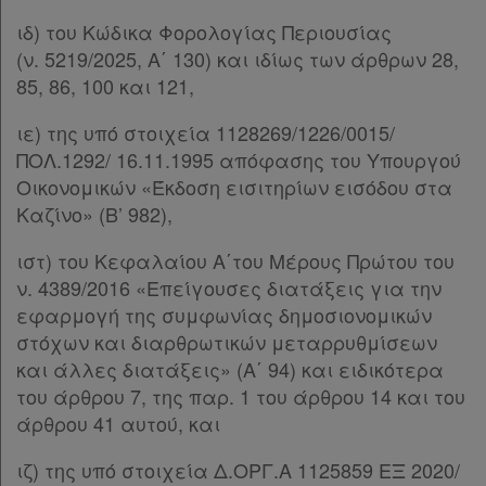
απορρήτου
ιδ) του Κώδικα Φορολογίας Περιουσίας
και
(ν. 5219/2025, Α΄ 130) και ιδίως των άρθρων 28,
cookies
85, 86, 100 και 121,
ιε) της υπό στοιχεία 1128269/1226/0015/
ΠΟΛ.1292/ 16.11.1995 απόφασης του Υπουργού
Απόκτηση
Οικονομικών «Έκδοση εισιτηρίων εισόδου στα
Καζίνο» (Β’ 982),
Συνδρομής
ιστ) του Κεφαλαίου Α΄του Μέρους Πρώτου του
ν. 4389/2016 «Επείγουσες διατάξεις για την
Ατομική
εφαρμογή της συμφωνίας δημοσιονομικών
συνδρομή
στόχων και διαρθρωτικών μεταρρυθμίσεων
και άλλες διατάξεις» (Α΄ 94) και ειδικότερα
Ομαδικά
του άρθρου 7, της παρ. 1 του άρθρου 14 και του
πακέτα
άρθρου 41 αυτού, και
Παροχές
ιζ) της υπό στοιχεία Δ.ΟΡΓ.Α 1125859 ΕΞ 2020/