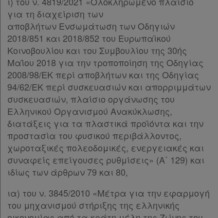
ι) του ν. 4819/2021 «Ολοκληρωμένο πλαίσιο
για τη διαχείριση των
αποβλήτων Ενσωμάτωση των Οδηγιών
2018/851 και 2018/852 του Ευρωπαϊκού
Κοινοβουλίου και του Συμβουλίου της 30ής
Μαΐου 2018 για την τροποποίηση της Οδηγίας
Χρήσιμα
2008/98/ΕΚ περί αποβλήτων και της Οδηγίας
94/62/ΕΚ περί συσκευασιών και απορριμμάτων
Assistant
συσκευασιών, πλαίσιο οργάνωσης του
Ελληνικού Οργανισμού Ανακύκλωσης,
Νομολογία
διατάξεις για τα πλαστικά προϊόντα και την
προστασία του φυσικού περιβάλλοντος,
Kodiko
χωροταξικές πολεοδομικές, ενεργειακές και
συναφείς επείγουσες ρυθμίσεις» (Α΄ 129) και
Forum
ιδίως των άρθρων 79 και 80,
Αναζήτηση
ια) του ν. 3845/2010 «Μέτρα για την εφαρμογή
Κ.Α.Δ.
του μηχανισμού στήριξης της ελληνικής
οικονομίας από τα κράτη μέλη της Ζώνης του