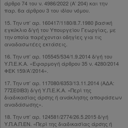
άρθρο 74 του ν. 4986/2022 (Α’ 204) και την
παρ. 6α άρθρου 3 του ιδίου νόμου.
Απόκτηση
15. Την υπ’ αρ. 160417/1180/8.7.1980 βασική
Συνδρομής
εγκύκλιο δ/γή του Υπουργείου Γεωργίας, με
την οποία παρέχονται οδηγίες για τις
αναδασωτέες εκτάσεις.
Ατομική
συνδρομή
16. Την υπ’ αρ. 105545/534/1.9.2014 δ/γή του
Υ.Π.Ε.Κ.Α. «Εφαρμογή άρθρου 35 ν. 4280/2014
Ομαδικά
ΦΕΚ 159/Α’/2014».
πακέτα
17. Την υπ’ αρ. 117080/6353/13.11.2014 (ΑΔΑ:
77ΣΕ0ΙΒ3) δ/γή Υ.Π.Ε.Κ.Α. «Περί της
Παροχές
διαδικασίας άρσης ή ανάκλησης αποφάσεων
σε
αναδάσωσης».
συνδρομητές
18. Την υπ’ αρ. 124581/2774/26.5.2015 δ/γή
Υ.Π.Α.Π.ΕΝ. «Περί της διαδικασίας άρσης ή