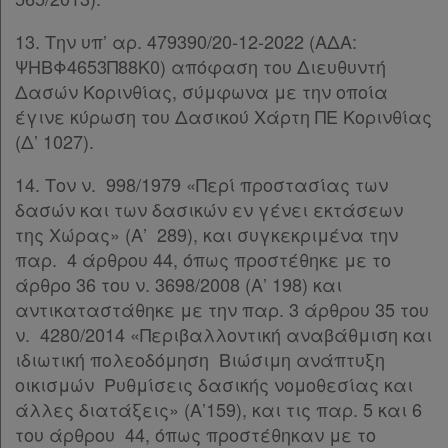
13. Την υπ’ αρ. 479390/20-12-2022 (ΑΔΑ:
Πληροφορίες
ΨΗΒΦ4653Π88Κ0) απόφαση του Διευθυντή
Δασών Κορινθίας, σύμφωνα με την οποία
έγινε κύρωση του Δασικού Χάρτη ΠΕ Κορινθίας
Εταιρεία
(Δ’ 1027).
Επικοινωνία
14. Τον ν. 998/1979 «Περί προστασίας των
δασών και των δασικών εν γένει εκτάσεων
Όροι
της Χώρας» (Α’ 289), και συγκεκριμένα την
παρ. 4 άρθρου 44, όπως προστέθηκε με το
χρήσης
άρθρο 36 του ν. 3698/2008 (Α’ 198) και
Πολιτική
αντικαταστάθηκε με την παρ. 3 άρθρου 35 του
ν. 4280/2014 «Περιβαλλοντική αναβάθμιση και
απορρήτου
ιδιωτική πολεοδόμηση Βιώσιμη ανάπτυξη
και
οικισμών Ρυθμίσεις δασικής νομοθεσίας και
cookies
άλλες διατάξεις» (Α’159), και τις παρ. 5 και 6
του άρθρου 44, όπως προστέθηκαν με το