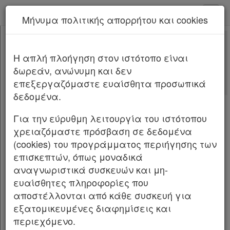
kodiko - Αρχική
Μήνυμα πολιτικής απορρήτου και cookies
Νέα υπηρεσία Kodiko Assistant.
Περισσότερα
202819
[-]
Αποφάσεις Οργάνων 202819/2025
H απλή πλοήγηση στον ιστότοπο είναι
Κεφαλίδα
δωρεάν, ανώνυμη και δεν
Σώμα
Αριθμ.
202819
ΦΕΚ Δ 474/08.07.2025
επεξεργαζόμαστε ευαίσθητα προσωπικά
Υπογραφές
δεδομένα.
Μερική Ανάκληση της υπ’ αρ. 671/1984 (Δ’
360) και της υπ’ αρ. 1265/1976 (Δ’ 291)
Για την εύρυθμη λειτουργία του ιστότοπου
απόφασης Κήρυξης Αναδασωτέας για
χρειαζόμαστε πρόσβαση σε δεδομένα
έκταση στη θέση «Νέα Πολιτεία», Δ.Κ.
(cookies) του προγράμματος περιήγησης των
Λουτρακίου, Δήμου ΛουτρακίουΠεραχώρας-
επισκεπτών, όπως μοναδικά
Αγίων Θεοδώρων, Π.Ε. Κορινθίας.
αναγνωριστικά συσκευών και μη-
ευαίσθητες πληροφορίες που
Ο ΓΕΝΙΚΟΣ ΓΡΑΜΜΑΤΕΑΣ ΔΑΣΩΝ ΤΟΥ
αποστέλλονται από κάθε συσκευή για
ΥΠΟΥΡΓΕΙΟΥ ΠΕΡΙΒΑΛΛΟΝΤΟΣ ΚΑΙ ΕΝΕΡΓΕΙΑΣ
εξατομικευμένες διαφημίσεις και
περιεχόμενο.
Έχοντας υπόψη: 1. Την παρ. 1 του άρθρου 24