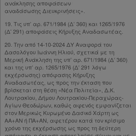
ανάκλησης αποφάσεων
αναδάσωσης Διευκρινήσεις».
Ενεργοί
συνδρομητές
19. Τις υπ’ αρ. 671/1984 (Δ’ 360) και 1265/1976
(Δ’ 291) αποφάσεις Κήρυξης Αναδασωτέας.
Τα
20. Την από 14-10-2024 ΔΥ Αναφορά του
Δασολόγου Ιωάννη Ηλιού, σχετικά με τη
αγαπημένα
Μερική Ανάκληση της υπ’ αρ. 671/1984 (Δ’ 360)
μου
και της υπ’ αρ. 1265/1976 (Δ’ 291 λόγω
εκχέρσωσης) απόφασης Κήρυξης
Οι
Αναδασωτέας, ως προς την έκταση που
σημειώσεις
βρίσκεται στη θέση «Νέα Πολιτεία», Δ.Κ.
μου
Λουτρακίου, Δήμου Λουτρακίου-Περαχώρας-
Αγίων Θεοδώρων, καθώς αφενός εμφανίζεται
Ψάχνω
στον Μερικώς Κυρωμένο Δασικό Χάρτη ως
ΑΑ+ΑΝ ή ΠΑ+ΑΝ, αφετέρου κατά τον κρίσιμο
και
χρόνο της εκχέρσωσης ως προς τη δεύτερη
δε
απόφαση, η έκταση αποτελούσε σύμφωνα με