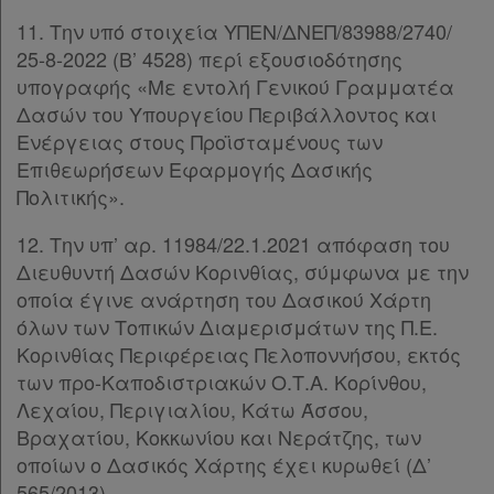
Χρήσιμα
11. Την υπό στοιχεία ΥΠΕΝ/ΔΝΕΠ/83988/2740/
25-8-2022 (Β’ 4528) περί εξουσιοδότησης
υπογραφής «Με εντολή Γενικού Γραμματέα
Assistant
Δασών του Υπουργείου Περιβάλλοντος και
Ενέργειας στους Προϊσταμένους των
Νομολογία
Επιθεωρήσεων Εφαρμογής Δασικής
Πολιτικής».
Kodiko
12. Την υπ’ αρ. 11984/22.1.2021 απόφαση του
Forum
Διευθυντή Δασών Κορινθίας, σύμφωνα με την
Αναζήτηση
οποία έγινε ανάρτηση του Δασικού Χάρτη
όλων των Τοπικών Διαμερισμάτων της Π.Ε.
Κ.Α.Δ.
Κορινθίας Περιφέρειας Πελοποννήσου, εκτός
των προ-Καποδιστριακών Ο.Τ.Α. Κορίνθου,
Διακρατικές
Λεχαίου, Περιγιαλίου, Κάτω Άσσου,
Συμφωνίες
Βραχατίου, Κοκκωνίου και Νεράτζης, των
Ελλάδας
οποίων ο Δασικός Χάρτης έχει κυρωθεί (Δ’
565/2013).