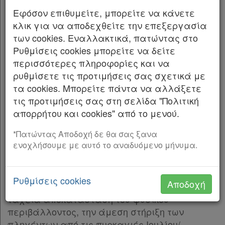
και την παρ. 3 του άρθρου 117 του
Εφόσον επιθυμείτε, μπορείτε να κάνετε
Συντάγματος της Ελλάδας.
κλικ για να αποδεχθείτε την επεξεργασία
των cookies. Εναλλακτικά, πατώντας στο
2. Τον ν. 3200/1955 «Περί διοικητικής
Ρυθμίσεις cookies μπορείτε να δείτε
αποκεντρώσεως» (Α’ 97).
περισσότερες πληροφορίες και να
ρυθμίσετε τις προτιμήσεις σας σχετικά με
3. Τα άρθρα 28 και 28Α του ν. 4325/2015
τα cookies. Μπορείτε πάντα να αλλάξετε
«Εκδημοκρατισμός της
τις προτιμήσεις σας στη σελίδα "Πολιτική
διοίκησης Καταπολέμηση Γραφειοκρατίας και
απορρήτου και cookies" από το μενού.
Ηλεκτρονική Διακυβέρνηση. Αποκατάσταση
αδικιών και άλλες διατάξεις» (Α’ 47).
*Πατώντας Αποδοχή δε θα σας ξανα
ενοχλήσουμε με αυτό το αναδυόμενο μήνυμα.
4. Το άρθρο 2 του ν. 4824/2021 (Α’ 156) με το
οποίο κυρώθηκε η από 13-08-2021 Πράξη
Νομοθετικού Περιεχομένου «Έκτακτα μέτρα
Ρυθμίσεις cookies
Αποδοχή
για την αποτελεσματική προστασία και την
ταχεία αποκατάσταση του φυσικού
περιβάλλοντος, την άμεση στήριξη των
πληγέντων από τις πυρκαγιές Ιουλίου/