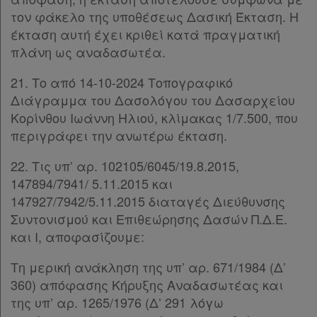
βρίσκω
τον φάκελο της υποθέσεως Δασική Έκταση. Η
έκταση αυτή έχει κριθεί κατά πραγματική
πλάνη ως αναδασωτέα.
21. Το από 14-10-2024 Τοπογραφικό
Διάγραμμα του Δασολόγου του Δασαρχείου
Κορίνθου Ιωάννη Ηλιού, κλίμακας 1/7.500, που
περιγράφει την ανωτέρω έκταση.
22. Τις υπ’ αρ. 102105/6045/19.8.2015,
147894/7941/ 5.11.2015 και
147927/7942/5.11.2015 διαταγές Διεύθυνσης
Συντονισμού και Επιθεώρησης Δασών Π.Δ.Ε.
και Ι, αποφασίζουμε:
Τη μερική ανάκληση της υπ’ αρ. 671/1984 (Δ’
360) απόφασης Κήρυξης Αναδασωτέας και
της υπ’ αρ. 1265/1976 (Δ’ 291 λόγω