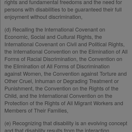
rights and fundamental freedoms and the need for
Παρ.4
persons with disabilities to be guaranteed their full
Παρ.5
enjoyment without discrimination,
Άρθρο 17
Άρθρο 18
[-]
(d) Recalling the International Covenant on
Παρ.1
Economic, Social and Cultural Rights, the
Παρ.2
International Covenant on Civil and Political Rights,
Άρθρο 19
the International Convention on the Elimination of All
Άρθρο 20
Forms of Racial Discrimination, the Convention on
Άρθρο 21
the Elimination of All Forms of Discrimination
Άρθρο 22
[-]
against Women, the Convention against Torture and
Παρ.1
Other Cruel, Inhuman or Degrading Treatment or
Παρ.2
Punishment, the Convention on the Rights of the
Άρθρο 23
[-]
Child, and the International Convention on the
Παρ.1
Protection of the Rights of All Migrant Workers and
Παρ.2
Members of Their Families,
Παρ.3
(e) Recognizing that disability is an evolving concept
Παρ.4
and that disability results from the interaction
Παρ.5