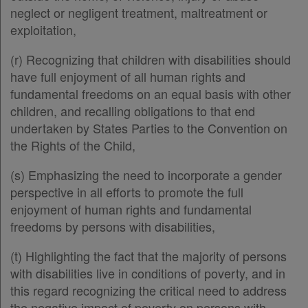
Άρθρο 43
neglect or negligent treatment, maltreatment or
Άρθρο 44
[-]
Χρήσιμα
exploitation,
Παρ.1
Παρ.2
(r) Recognizing that children with disabilities should
Παρ.3
Assistant
have full enjoyment of all human rights and
Παρ.4
fundamental freedoms on an equal basis with other
Άρθρο 45
[-]
Νομολογία
children, and recalling obligations to that end
Παρ.1
undertaken by States Parties to the Convention on
Kodiko
Παρ.2
the Rights of the Child,
Άρθρο 46
[-]
Forum
(s) Emphasizing the need to incorporate a gender
Παρ.1
perspective in all efforts to promote the full
Παρ.2
Αναζήτηση
enjoyment of human rights and fundamental
Άρθρο 47
[-]
Κ.Α.Δ.
freedoms by persons with disabilities,
Παρ.1
Παρ.2
Διακρατικές
(t) Highlighting the fact that the majority of persons
Παρ.3
with disabilities live in conditions of poverty, and in
Συμφωνίες
Άρθρο 48
this regard recognizing the critical need to address
Ελλάδας
Άρθρο 49
the negative impact of poverty on persons with