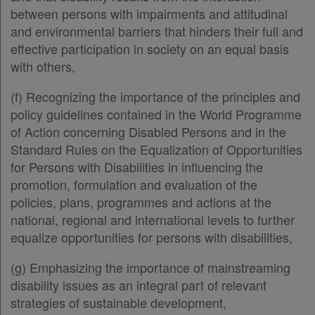
between persons with impairments and attitudinal
Άρθρο 24
[-]
and environmental barriers that hinders their full and
Παρ.1
effective participation in society on an equal basis
Παρ.2
with others,
Παρ.3
Παρ.4
(f) Recognizing the importance of the principles and
Παρ.5
policy guidelines contained in the World Programme
Άρθρο 25
of Action concerning Disabled Persons and in the
Άρθρο 26
[-]
Standard Rules on the Equalization of Opportunities
Παρ.1
for Persons with Disabilities in influencing the
Παρ.2
promotion, formulation and evaluation of the
Παρ.3
policies, plans, programmes and actions at the
Άρθρο 27
[-]
national, regional and international levels to further
Παρ.1
equalize opportunities for persons with disabilities,
Παρ.2
Άρθρο 28
[-]
(g) Emphasizing the importance of mainstreaming
Παρ.1
disability issues as an integral part of relevant
Παρ.2
strategies of sustainable development,