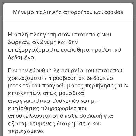
kodiko - Αρχική
Μήνυμα πολιτικής απορρήτου και cookies
Νέα υπηρεσία Kodiko Assistant.
Περισσότερα
4074
[-]
Νόμος 4074/2012
H απλή πλοήγηση στον ιστότοπο είναι
Κεφαλίδα
Με τις
τελευταίες αλλαγές
δωρεάν, ανώνυμη και δεν
Σώμα
[-]
από
το Νόμο 4488/2017
επεξεργαζόμαστε ευαίσθητα προσωπικά
Άρθρο πρώτο
[-]
δεδομένα.
Άρθρο 1
ΝΟΜΟΣ ΥΠ' ΑΡΙΘ. 4074 ΦΕΚ Α΄ 88/11.04.2012
Άρθρο 2
Για την εύρυθμη λειτουργία του ιστότοπου
Άρθρο 3
Κύρωση της Σύμβασης για τα δικαιώματα των
χρειαζόμαστε πρόσβαση σε δεδομένα
Άρθρο 4
[-]
ατόμων με αναπηρίες και του Προαιρετικού
(cookies) του προγράμματος περιήγησης των
Παρ.1
Πρωτοκόλλου στη Σύμβαση για τα δικαιώματα
επισκεπτών, όπως μοναδικά
Παρ.2
των ατόμων με αναπηρίες.
αναγνωριστικά συσκευών και μη-
Παρ.3
ευαίσθητες πληροφορίες που
Παρ.4
Ο ΠΡΟΕΔΡΟΣ ΤΗΣ ΕΛΛΗΝΙΚΗΣ ΔΗΜΟΚΡΑΤΙΑΣ
αποστέλλονται από κάθε συσκευή για
Παρ.5
εξατομικευμένες διαφημίσεις και
Άρθρο 5
[-]
Εκδίδομε τον ακόλουθο νόμο που ψήφισε η
περιεχόμενο.
Παρ.1
Βουλή: