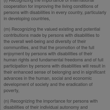
Άρθρο 34
[-]
cooperation for improving the living conditions of
Παρ.1
persons with disabilities in every country, particularly
Παρ.2
in developing countries,
Παρ.3
Παρ.4
(m) Recognizing the valued existing and potential
Παρ.5
contributions made by persons with disabilities to
Παρ.6
the overall well-being and diversity of their
Παρ.7
communities, and that the promotion of the full
Παρ.8
enjoyment by persons with disabilities of their
Παρ.9
human rights and fundamental freedoms and of full
Παρ.10
participation by persons with disabilities will result in
Παρ.11
their enhanced sense of belonging and in significant
Παρ.12
advances in the human, social and economic
Παρ.13
development of society and the eradication of
Άρθρο 35
[-]
poverty,
Παρ.1
Παρ.2
(n) Recognizing the importance for persons with
Παρ.3
disabilities of their individual autonomy and