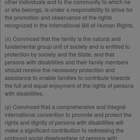
other individuals and to the community to which he
Άρθρο 17
or she belongs, is under a responsibility to strive for
Άρθρο 18
the promotion and observance of the rights
Άρθρο δεύτερο
Απόκτηση
recognized in the International Bill of Human Rights,
Άρθρο Τρίτο
Συνδρομής
Άρθρο Τέταρτο
(x) Convinced that the family is the natural and
Υπογραφές
fundamental group unit of society and is entitled to
protection by society and the State, and that
Ατομική
persons with disabilities and their family members
συνδρομή
should receive the necessary protection and
assistance to enable families to contribute towards
Ομαδικά
the full and equal enjoyment of the rights of persons
πακέτα
with disabilities,
Παροχές
(y) Convinced that a comprehensive and integral
international convention to promote and protect the
σε
rights and dignity of persons with disabilities will
συνδρομητές
make a significant contribution to redressing the
profound social disadvantage of persons with