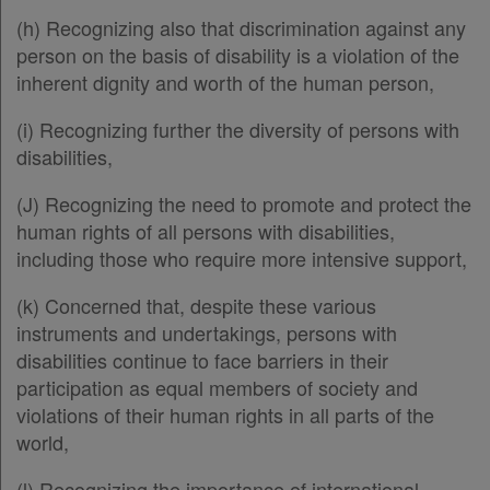
Άρθρο 29
(h) Recognizing also that discrimination against any
Άρθρο 30
[-]
person on the basis of disability is a violation of the
Παρ.1
inherent dignity and worth of the human person,
Παρ.2
Παρ.3
(i) Recognizing further the diversity of persons with
Παρ.4
disabilities,
Παρ.5
Άρθρο 31
[-]
(J) Recognizing the need to promote and protect the
Παρ.1
human rights of all persons with disabilities,
Παρ.2
including those who require more intensive support,
Παρ.3
Άρθρο 32
[-]
(k) Concerned that, despite these various
Παρ.1
instruments and undertakings, persons with
Παρ.2
disabilities continue to face barriers in their
Άρθρο 33
[-]
participation as equal members of society and
Παρ.1
violations of their human rights in all parts of the
Παρ.2
world,
Παρ.3
(l) Recognizing the importance of international