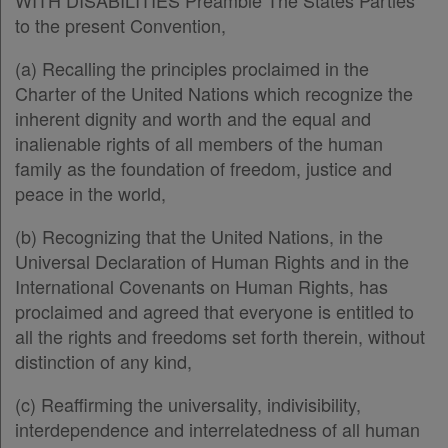
WITH DISABILITIES Preamble The States Parties
Παρ.1
to the present Convention,
Παρ.2
(a) Recalling the principles proclaimed in the
Παρ.3
Charter of the United Nations which recognize the
Παρ.4
inherent dignity and worth and the equal and
Παρ.5
inalienable rights of all members of the human
Άρθρο 13
[-]
family as the foundation of freedom, justice and
Παρ.1
peace in the world,
Παρ.2
Άρθρο 14
[-]
(b) Recognizing that the United Nations, in the
Παρ.1
Universal Declaration of Human Rights and in the
Παρ.2
International Covenants on Human Rights, has
Άρθρο 15
[-]
proclaimed and agreed that everyone is entitled to
Παρ.1
all the rights and freedoms set forth therein, without
Παρ.2
distinction of any kind,
Άρθρο 16
[-]
Παρ.1
(c) Reaffirming the universality, indivisibility,
Παρ.2
interdependence and interrelatedness of all human
Παρ.3