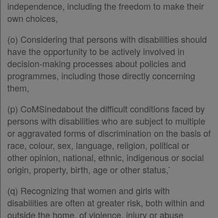
Παρ.4
independence, including the freedom to make their
Παρ.5
own choices,
Άρθρο 36
[-]
Παρ.1
(o) Considering that persons with disabilities should
Παρ.2
have the opportunity to be actively involved in
Παρ.3
decision-making processes about policies and
Παρ.4
programmes, including those directly concerning
Παρ.5
them,
Άρθρο 37
[-]
(p) CoMSinedabout the difficult conditions faced by
Παρ.1
persons with disabilities who are subject to multiple
Παρ.2
or aggravated forms of discrimination on the basis of
Άρθρο 38
race, colour, sex, language, religion, political or
Άρθρο 39
other opinion, national, ethnic, indigenous or social
Άρθρο 40
[-]
origin, property, birth, age or other status,`
Παρ.1
Παρ.2
(q) Recognizing that women and girls with
Άρθρο 41
disabilities are often at greater risk, both within and
Άρθρο 42
outside the home, of violence, injury or abuse