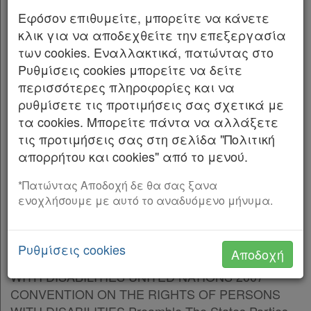
Παρ.2
Εφόσον επιθυμείτε, μπορείτε να κάνετε
Άρθρο πρώτο
Παρ.3
κλικ για να αποδεχθείτε την επεξεργασία
Παρ.4
των cookies. Εναλλακτικά, πατώντας στο
Κυρώνονται και έχουν την ισχύ, που ορίζει το
Άρθρο 6
[-]
Ρυθμίσεις cookies μπορείτε να δείτε
άρθρο 28 παρ. 1 του Συντάγματος, η Σύμβαση
Παρ.1
περισσότερες πληροφορίες και να
για τα δικαιώματα των ατόμων με
Παρ.2
ρυθμίσετε τις προτιμήσεις σας σχετικά με
αναπηρίες, που υπογράφηκε στη Νέα Υόρκη
Άρθρο 7
[-]
τα cookies. Μπορείτε πάντα να αλλάξετε
στις 30 Μαρτίου 2007, και το Προαιρετικό
Παρ.1
τις προτιμήσεις σας στη σελίδα "Πολιτική
Πρωτόκολλο στη Σύμβαση για τα δικαιώματα
Παρ.2
απορρήτου και cookies" από το μενού.
των ατόμων με αναπηρίες, που υπογράφηκε
Παρ.3
στη Νέα Υόρκη στις 27 Σεπτεμβρίου 2010, το
Άρθρο 8
[-]
*Πατώντας Αποδοχή δε θα σας ξανα
κείμενο των οποίων σε πρωτότυπο στην
ενοχλήσουμε με αυτό το αναδυόμενο μήνυμα.
Παρ.1
αγγλική γλώσσα και σε μετάφραση στην
Άρθρο 9
[-]
ελληνική έχει ως εξής:
Παρ.1
Ρυθμίσεις cookies
Αποδοχή
Παρ.2
CONVENTION ON THE RIGHTS OF PERSONS
Άρθρο 10
WITH DISABILITIES UNITED NATIONS 2007
Άρθρο 11
CONVENTION ON THE RIGHTS OF PERSONS
Άρθρο 12
[-]