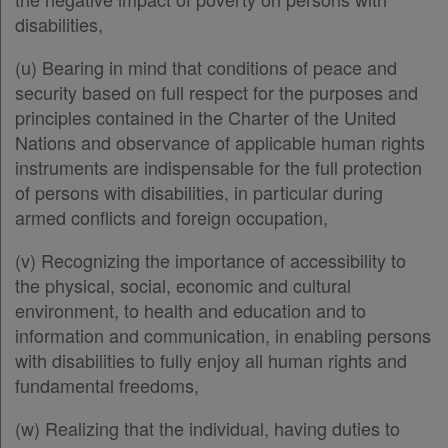
Άρθρο 50
[-]
disabilities,
Παράρτημα
[-]
Άρθρο 1
(u) Bearing in mind that conditions of peace and
Πληροφορίες
Άρθρο 2
security based on full respect for the purposes and
Άρθρο 3
principles contained in the Charter of the United
Άρθρο 4
Nations and observance of applicable human rights
Εταιρεία
Άρθρο 5
instruments are indispensable for the full protection
Άρθρο 6
of persons with disabilities, in particular during
Επικοινωνία
Άρθρο 7
armed conflicts and foreign occupation,
Άρθρο 8
Όροι
Άρθρο 9
(v) Recognizing the importance of accessibility to
χρήσης
Άρθρο 10
the physical, social, economic and cultural
Άρθρο 11
environment, to health and education and to
Πολιτική
Άρθρο 12
information and communication, in enabling persons
απορρήτου
Άρθρο 13
with disabilities to fully enjoy all human rights and
Άρθρο 14
fundamental freedoms,
και
Άρθρο 15
cookies
(w) Realizing that the individual, having duties to
Άρθρο 16