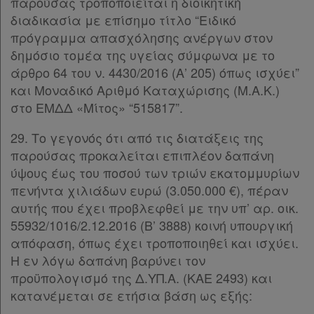
παρούσας τροποποιείται η διοικητική
διαδικασία με επίσημο τίτλο “Ειδικό
πρόγραμμα απασχόλησης ανέργων στον
δημόσιο τομέα της υγείας σύμφωνα με το
άρθρο 64 του ν. 4430/2016 (Α’ 205) όπως ισχύει”
και Μοναδικό Αριθμό Καταχώρισης (Μ.Α.Κ.)
στο ΕΜΔΔ «Μίτος» “515817”.
29. Το γεγονός ότι από τις διατάξεις της
παρούσας προκαλείται επιπλέον δαπάνη
ύψους έως του ποσού των τριών εκατομμυρίων
πενήντα χιλιάδων ευρώ (3.050.000 €), πέραν
αυτής που έχει προβλεφθεί με την υπ’ αρ. οικ.
55932/1016/2.12.2016 (Β’ 3888) κοινή υπουργική
απόφαση, όπως έχει τροποποιηθεί και ισχύει.
Η εν λόγω δαπάνη βαρύνει τον
προϋπολογισμό της Δ.ΥΠ.Α. (ΚΑΕ 2493) και
κατανέμεται σε ετήσια βάση ως εξής: