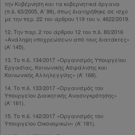
Πληροφορίες
την Κυβέρνηση και τα κυβερνητικά όργανα
(π.δ. 63/2005, Α’ 98), όπως διατηρήθηκε σε ισχύ
με την περ. 22 του άρθρου 119 του ν. 4622/2019.
Εταιρεία
12. Την παρ. 2 του άρθρου 12 του π.δ. 80/2016
Επικοινωνία
«Ανάληψη υποχρεώσεων από τους διατάκτες»
(Α’ 145).
Όροι
χρήσης
13. Το π.δ. 134/2017 «Οργανισμός Υπουργείου
Εργασίας, Κοινωνικής Ασφάλισης και
Πολιτική
Κοινωνικής Αλληλεγγύης» (Α’ 168).
απορρήτου
14. Το π.δ. 133/2017 «Οργανισμός του
και
Υπουργείου Διοικητικής Ανασυγκρότησης»
cookies
(Α’ 161).
15. Το π.δ. 142/2017 «Οργανισμός του
Υπουργείου Οικονομικών» (Α’ 181).
Απόκτηση