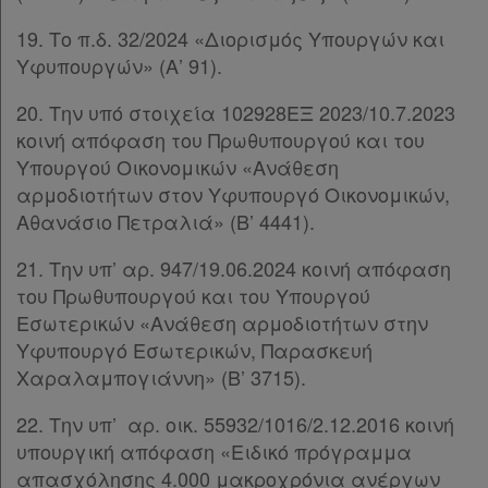
συνδρομητές
19. Το π.δ. 32/2024 «Διορισμός Υπουργών και
Υφυπουργών» (Α’ 91).
Τα
20. Την υπό στοιχεία 102928ΕΞ 2023/10.7.2023
αγαπημένα
κοινή απόφαση του Πρωθυπουργού και του
μου
Υπουργού Οικονομικών «Ανάθεση
αρμοδιοτήτων στον Υφυπουργό Οικονομικών,
Οι
Αθανάσιο Πετραλιά» (Β’ 4441).
σημειώσεις
21. Την υπ’ αρ. 947/19.06.2024 κοινή απόφαση
μου
του Πρωθυπουργού και του Υπουργού
Εσωτερικών «Ανάθεση αρμοδιοτήτων στην
Ψάχνω
Υφυπουργό Εσωτερικών, Παρασκευή
και
Χαραλαμπογιάννη» (Β’ 3715).
δε
22. Την υπ’ αρ. οικ. 55932/1016/2.12.2016 κοινή
βρίσκω
υπουργική απόφαση «Ειδικό πρόγραμμα
απασχόλησης 4.000 μακροχρόνια ανέργων