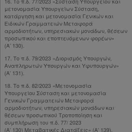
16. Το π.δ. 77/2023 «Σύσταση Υπουργείου και
Συνδρομής
μετονομασία Υπουργείων Σύσταση,
κατάργηση και μετονομασία Γενικών και
Ειδικών Γραμματειών Μεταφορά
Ατομική
αρμοδιοτήτων, υπηρεσιακών μονάδων, θέσεων
συνδρομή
προσωπικού και εποπτευόμενων φορέων»
(Α’ 130).
Ομαδικά
17. Το π.δ. 79/2023 «Διορισμός Υπουργών,
πακέτα
Αναπληρωτών Υπουργών και Υφυπουργών»
(Α’ 131).
Παροχές
σε
18. Το π.δ. 82/2023 «Μετονομασία
Υπουργείου Σύσταση και μετονομασία
συνδρομητές
Γενικών Γραμματειών Μεταφορά
αρμοδιοτήτων, υπηρεσιακών μονάδων και
θέσεων προσωπικού Τροποποίηση και
συμπλήρωση του π.δ. 77/ 2023
Ενεργοί
(Α’ 130) Μεταβατικές Διατάξεις» (Α’ 139).