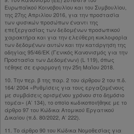
Ευρωπαϊκού Κοινοβουλίου και του Συμβουλίου,
Assistant
της 27ης Απριλίου 2016, για την προστασία
των φυσικών προσώπων έναντι της
Νομολογία
επεξεργασίας των δεδομένων προσωπικού
Kodiko
χαρακτήρα και για την ελεύθερη κυκλοφορία
των δεδομένων αυτών και την κατάργηση της
Forum
οδηγίας 95/46/ΕΚ (Γενικός Κανονισμός για την
Προστασία των Δεδομένων) (L 119), όπως
Αναζήτηση
τέθηκε σε εφαρμογή την 25η Μαΐου 2018.
Κ.Α.Δ.
10. Την περ. β της παρ. 2 του άρθρου 2 του π.δ.
Διακρατικές
164/ 2004 «Ρυθμίσεις για τους εργαζομένους
Συμφωνίες
με συμβάσεις ορισμένου χρόνου στο δημόσιο
τομέα» (Α’ 134), το οποίο κωδικοποιήθηκε με το
Ελλάδας
άρθρο 97 του Κώδικα Ατομικού Εργατικού
Δικαίου (π.δ. 80/2022, Α’ 222).
11. Το άρθρο 90 του Κώδικα Νομοθεσίας για