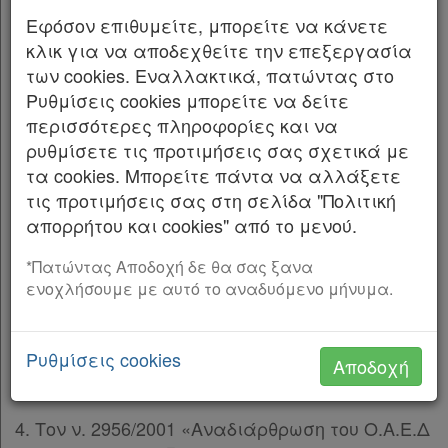
Έχοντας υπόψη: 1. Την παρ. 1 άρθρου 64 του
Εφόσον επιθυμείτε, μπορείτε να κάνετε
ν. 4430/2016 «Κοινωνική και Αλληλέγγυα
κλικ για να αποδεχθείτε την επεξεργασία
Οικονομία και ανάπτυξη των φορέων της και
των cookies. Εναλλακτικά, πατώντας στο
άλλες διατάξεις» (Α’ 205).
Ρυθμίσεις cookies μπορείτε να δείτε
περισσότερες πληροφορίες και να
2. Το άρθρο 51 του ν. 1892/1990 «Για τον
ρυθμίσετε τις προτιμήσεις σας σχετικά με
εκσυγχρονισμό και την ανάπτυξη και άλλες
τα cookies. Μπορείτε πάντα να αλλάξετε
διατάξεις» (Α’ 101).
τις προτιμήσεις σας στη σελίδα "Πολιτική
απορρήτου και cookies" από το μενού.
3. Τον ν. 4765/2021 «Εκσυγχρονισμός του
συστήματος προσλήψεων στον δημόσιο τομέα
*Πατώντας Αποδοχή δε θα σας ξανα
και ενίσχυση του Ανώτατου Συμβουλίου
ενοχλήσουμε με αυτό το αναδυόμενο μήνυμα.
Επιλογής Προσωπικού (Α.Σ.Ε.Π.) και λοιπές
διατάξεις» (Α’ 6) και ιδίως την περ. ιη’ της
Ρυθμίσεις cookies
παρ. 2 του άρθρου 2 και το πέμπτο και το έκτο
Αποδοχή
εδάφιο της παρ. 1 του άρθρου 38.
4. Τον ν. 2956/2001 «Αναδιάρθρωση του Ο.Α.Ε.Δ