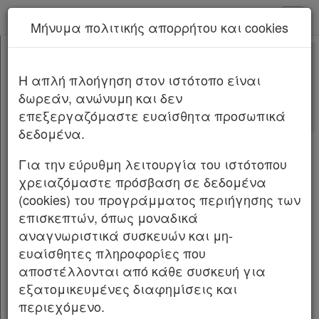
kodiko - Αρχική
Μήνυμα πολιτικής απορρήτου και cookies
Νέα υπηρεσία Kodiko Assistant.
Περισσότερα
14359
[-]
Υπ. Απόφαση 14359/2025
H απλή πλοήγηση στον ιστότοπο είναι
Κεφαλίδα
δωρεάν, ανώνυμη και δεν
Σώμα
Αλλαγές που επέφερε
επεξεργαζόμαστε ευαίσθητα προσωπικά
Υπογραφές
δεδομένα.
Αριθμ.
14359
ΦΕΚ Β 2749/03.06.2025
Για την εύρυθμη λειτουργία του ιστότοπου
Τροποποίηση της υπ’ αρ. οικ. 55932/1016/
χρειαζόμαστε πρόσβαση σε δεδομένα
2.12.2016 κοινής υπουργικής απόφασης «Ειδικό
(cookies) του προγράμματος περιήγησης των
πρόγραμμα απασχόλησης 4.000 μακροχρόνια
επισκεπτών, όπως μοναδικά
ανέργων στον δημόσιο τομέα της υγείας»
αναγνωριστικά συσκευών και μη-
(Β’ 3888).
ευαίσθητες πληροφορίες που
ΟΙ ΥΠΟΥΡΓΟΙ ΕΘΝΙΚΗΣ ΟΙΚΟΝΟΜΙΑΣ ΚΑΙ
αποστέλλονται από κάθε συσκευή για
ΟΙΚΟΝΟΜΙΚΩΝ ΕΣΩΤΕΡΙΚΩΝ ΕΡΓΑΣΙΑΣ ΚΑΙ
εξατομικευμένες διαφημίσεις και
ΚΟΙΝΩΝΙΚΗΣ ΑΣΦΑΛΙΣΗΣ
περιεχόμενο.