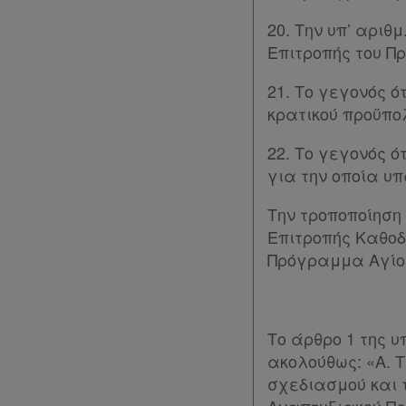
σε
20. Την υπ’ αριθ
συνδρομητές
Επιτροπής του Π
Ενεργοί
21. Το γεγονός 
κρατικού προϋπο
συνδρομητές
22. Το γεγονός ό
για την οποία υ
Τα
αγαπημένα
Την τροποποίηση
Επιτροπής Καθοδ
μου
Πρόγραμμα Αγίου
Οι
σημειώσεις
Το άρθρο 1 της υ
μου
ακολούθως: «Α. Τ
σχεδιασμού και τ
Ψάχνω