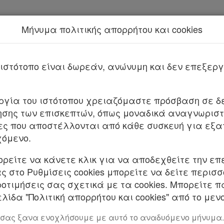
Μήνυμα πολιτικής απορρήτου και cookies
Νέα υπηρεσία Kodiko Assistant.
Π
8862 ΕΞ 2025/2025
που επέφερε
ιστότοπο είναι δωρεάν, ανώνυμη και δεν επεξε
2025 ΦΕΚ Β 2739/03.06.2025
υργία του ιστότοπου χρειαζόμαστε πρόσβαση σε δε
υπ’ αρ. 32934/07.04.2023 (Β’ 2480) απόφασης σύσ
σης των επισκεπτών, όπως μοναδικά αναγνωριστι
τροπής Καθοδήγησης και Ομάδας Συντονισμού για 
ες που αποστέλλονται από κάθε συσκευή για εξα
όγραμμα Αγίου Όρους».
χόμενο.
 ΥΠΟΥΡΓΟΣ ΕΘΝΙΚΗΣ ΟΙΚΟΝΟΜΙΑΣ ΚΑΙ ΟΙΚΟΝΟΜΙ
ορείτε να κάνετε κλικ για να αποδεχθείτε την επ
 στο Ρυθμίσεις cookies μπορείτε να δείτε περισ
. Το άρθρο 90 του Κώδικα νομοθεσίας για την Κυβ
ροτιμήσεις σας σχετικά με τα cookies. Μπορείτε 
α (π.δ. 63/2005, Α’ 98), το οποίο διατηρήθηκε σε ι
λίδα "Πολιτική απορρήτου και cookies" από το μενο
υ ν. 4622/2019 (Α’ 133).
 σας ξανα ενοχλήσουμε με αυτό το αναδυόμενο μήνυμα.