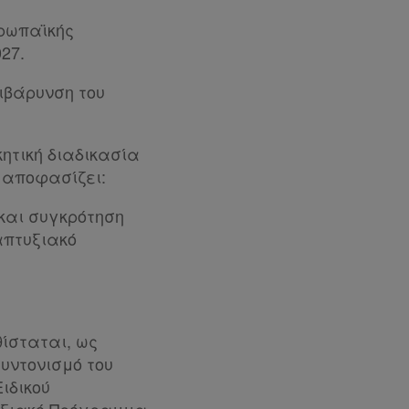
υρωπαϊκής
27.
ιβάρυνση του
κητική διαδικασία
 αποφασίζει:
 και συγκρότηση
απτυξιακό
θίσταται, ως
υντονισμό του
ιδικού