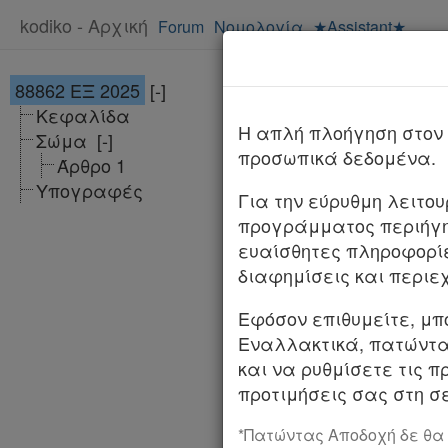
kodiko - Αρχική
Forum
Νομολογία
★Assistant★
88862 ΕΞ 2025
[-]
Υπ. Απόφαση 8
Κεφαλίδα
ΦΕΚ
Αλλαγές 
H απλή πλοήγηση στον 
Σώμα
[-]
προσωπικά δεδομένα.
Άρθρο 1
Αριθμ. 88862 ΕΞ 
Υπογραφές
Για την εύρυθμη λειτο
Τροποποίηση της 
προγράμματος περιήγη
συγκρότησης Επι
ευαίσθητες πληροφορί
Αναπτυξιακό Πρ
διαφημίσεις και περιε
Ο ΑΝΑΠΛΗΡΩΤΗΣ
Εφόσον επιθυμείτε, μπ
Εναλλακτικά, πατώντας
Έχοντας υπόψη: 1
και να ρυθμίσετε τις π
κυβερνητικά όργαν
προτιμήσεις σας στη σε
του άρθρου 119 το
*Πατώντας Αποδοχή δε θα