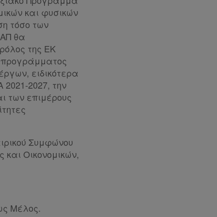
τυξιακό Πρόγραμμα
μικών και φυσικών
ση τόσο των
ΕΑΠ θα
ρόλος της ΕΚ
ύ προγράμματος
έργων, ειδικότερα
2021-2027, την
αι των επιμέρους
ίτητες
αιρικού Συμφώνου
 και Οικονομικών,
ως Μέλος.