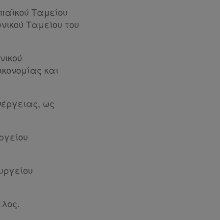
παϊκού Ταμείου
νικού Ταμείου του
νικού
ικονομίας και
νέργειας, ως
ργείου
υργείου
έλος.