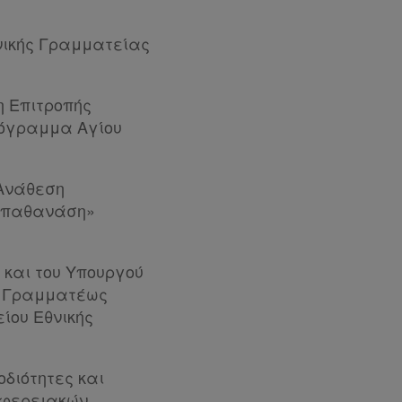
ενικής Γραμματείας
η Επιτροπής
ρόγραμμα Αγίου
«Ανάθεση
Παπαθανάση»
ύ και του Υπουργού
ής Γραμματέως
ίου Εθνικής
οδιότητες και
ιφερειακών