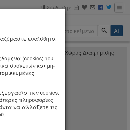
Σύνδεση
ερισσότερα
AI
ργαζόμαστε ευαίσθητα
δομένα (cookies) του
τασης και
κά συσκευών και μη-
το «Ειδικό
τομικευμένες
ΚΩΝ
εξεργασία των cookies.
σότερες πληροφορίες
έρνηση και τα
πάντα να αλλάξετε τις
σχύ με την περ. 22
ύ.