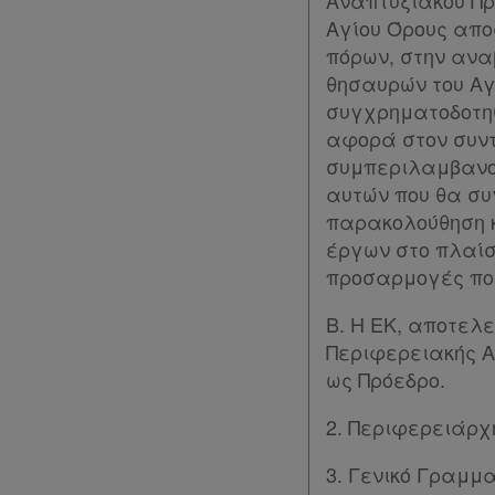
Αναπτυξιακού Πρ
και
Αγίου Όρους απο
δε
πόρων, στην ανα
βρίσκω
θησαυρών του Αγ
συγχρηματοδοτηθ
αφορά στον συντ
συμπεριλαμβανομ
αυτών που θα συ
παρακολούθηση κ
έργων στο πλαίσ
προσαρμογές που
Β. Η ΕΚ, αποτελ
Περιφερειακής Α
ως Πρόεδρο.
2. Περιφερειάρχ
3. Γενικό Γραμμ