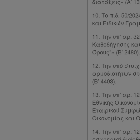
διατάξεις» (Α’ 13
Forum
10. Το π.δ. 50/
Αναζήτηση
και Ειδικών Γραμ
Κ.Α.Δ.
11. Την υπ’ αρ. 
Διακρατικές
Καθοδήγησης και
Όρους”» (Β’ 2480)
Συμφωνίες
Ελλάδας
12. Την υπό στο
αρμοδιοτήτων σ
Πληροφορίες
(Β’ 4403).
13. Την υπ’ αρ. 
Εταιρεία
Εθνικής Οικονομ
Εταιρικού Συμφώ
Επικοινωνία
Οικονομίας και Ο
Όροι
14. Την υπ’ αρ. 
χρήσης
εσωτερική διάρθ