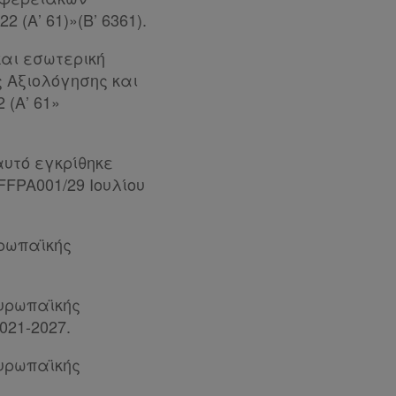
 (Α’ 61)»(Β’ 6361).
και εσωτερική
ς Αξιολόγησης και
 (Α’ 61»
αυτό εγκρίθηκε
FPA001/29 Ιουλίου
υρωπαϊκής
Ευρωπαϊκής
021-2027.
Ευρωπαϊκής