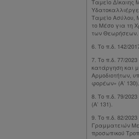
Ταμείο Δίκαιης 
Υδατοκαλλιέργει
Ταμείο Ασύλου, 
το Μέσο για τη Χ
των Θεωρήσεων.
6. Το π.δ. 142/2
7. Το π.δ. 77/20
κατάργηση και 
Αρμοδιοτήτων, υ
Χρήσιμα
φορέων» (Α’ 130)
8. Το π.δ. 79/2
Assistant
(Α’ 131).
9. Το π.δ. 82/2
Νομολογία
Γραμματειών Με
προσωπικού Τροπο
Kodiko