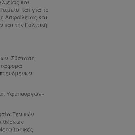
λιείας και
Ταμεία και για το
ής Ασφάλειας και
 και την Πολιτική
είων -Σύσταση
Μεταφορά
οπτευόμενων
και Υφυπουργών»
ασία Γενικών
ι θέσεων
 Μεταβατικές