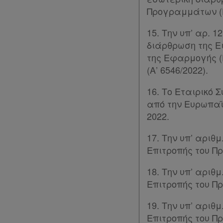
Προγραμμάτων (ΕΥΣ
Πολιτική
15. Την υπ’ αρ. 
απορρήτου
διάρθρωση της Ε
και
της Εφαρμογής (Ε
cookies
(Α’ 6546/2022).
Απόκτηση
16. Το Εταιρικό
από την Ευρωπαϊ
Συνδρομής
2022.
17. Την υπ’ αριθ
Ατομική
Επιτροπής του Π
συνδρομή
18. Την υπ’ αριθ
Ομαδικά
Επιτροπής του Π
πακέτα
19. Την υπ’ αριθ
Επιτροπής του Π
Παροχές