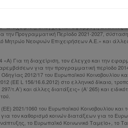
019 «Επιτελικό Κράτος: οργάνωση, λειτουργία και 
κυβερνητικών οργάνων και της κεντρικής δημόσιας
2022 «Διαχείριση, έλεγχος και εφαρμογή αναπτυξι
 την Προγραμματική Περίοδο 2021-2027, σύστασ
κό Μητρώο Νεοφυών Επιχειρήσεων Α.Ε.» και άλλε
014 «Α) Για τη διαχείριση, τον έλεγχο και την εφαρ
ρεμβάσεων για την προγραμματική περίοδο 2014-
Οδηγίας 2012/17 του Ευρωπαϊκού Κοινοβουλίου και
2012 (ΕΕ L 156/16.6.2012) στο ελληνικό δίκαιο, τροπ
 297/τ.Α’) και άλλες διατάξεις» (Α’ 265) και ειδικ
τού.
 (ΕΕ) 2021/1060 του Ευρωπαϊκού Κοινοβουλίου και 
1 για τον καθορισμό κοινών διατάξεων για το Ευρ
νάπτυξης, το Ευρωπαϊκό Κοινωνικό Ταμείο+, το Τα