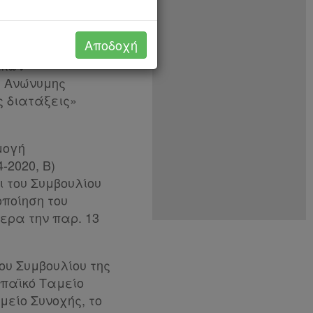
διαφάνεια της
 διοίκησης»
Αποδοχή
ακών
η Ανώνυμης
ς διατάξεις»
μογή
2020, Β)
 του Συμβουλίου
οποίηση του
ότερα την παρ. 13
του Συμβουλίου της
ωπαϊκό Ταμείο
μείο Συνοχής, το