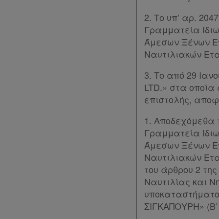
σε
συνδρομητές
2. Το υπ’ αρ. 20
Γραμματεία Ιδιω
Ενεργοί
Άμεσων Ξένων Ε
συνδρομητές
Ναυτιλιακών Ετα
3. Το από 29 Ια
Τα
LTD.» στα οποία
επιστολής, αποφ
αγαπημένα
μου
1. Αποδεχόμεθα 
Γραμματεία Ιδιω
Οι
Άμεσων Ξένων Ε
σημειώσεις
Ναυτιλιακών Ετα
του άρθρου 2 της
μου
Ναυτιλίας και Ν
υποκαταστήματος
Ψάχνω
ΣΙΓΚΑΠΟΥΡΗ» (Β’ 
και