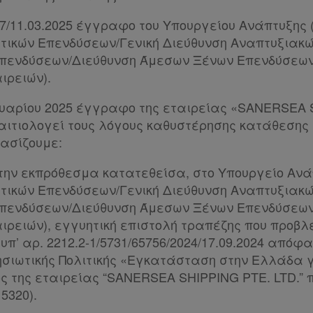
477/11.03.2025 έγγραφο του Υπουργείου Ανάπτυξης 
τικών Επενδύσεων/Γενική Διεύθυνση Αναπτυξιακώ
πενδύσεων/Διεύθυνση Άμεσων Ξένων Επενδύσεω
ιρειών).
νουαρίου 2025 έγγραφο της εταιρείας «SANERSEA 
 αιτιολογεί τους λόγους καθυστέρησης κατάθεσης 
ασίζουμε:
την εκπρόθεσμα κατατεθείσα, στο Υπουργείο Ανάπ
τικών Επενδύσεων/Γενική Διεύθυνση Αναπτυξιακώ
πενδύσεων/Διεύθυνση Άμεσων Ξένων Επενδύσεω
ιρειών), εγγυητική επιστολή τραπέζης που προβλ
 υπ’ αρ. 2212.2-1/5731/65756/2024/17.09.2024 από
ησιωτικής Πολιτικής «Εγκατάσταση στην Ελλάδα 
 της εταιρείας “SANERSEA SHIPPING PTE. LTD.” π
5320).