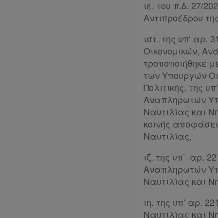
ιε. του π.δ. 27
Πολιτική
Αντιπροέδρου της
απορρήτου
και
ιστ. της υπ’ αρ.
Οικονομικών, Αν
cookies
τροποποιήθηκε με 
Απόκτηση
των Υπουργών Οι
Πολιτικής, της υπ
Συνδρομής
Αναπληρωτών Υπο
Ναυτιλίας και Νησ
Ατομική
κοινής αποφάσεω
Ναυτιλίας,
συνδρομή
ιζ. της υπ’ αρ. 2
Ομαδικά
Αναπληρωτών Υπο
πακέτα
Ναυτιλίας και Νη
Παροχές
ιη. της υπ’ αρ. 2
Ναυτιλίας και Νη