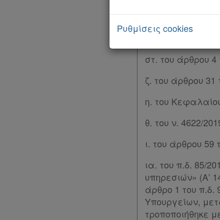
δ. του άρθρου 25 τ
Ρυθμίσεις cookies
ε. του άρθρου 34 τ
στ. του άρθρου 4 τ
ζ. του άρθρου 31 τ
η. του Κεφαλαίου 
Χρήσιμα
θ. του ν. 4622/2019
ι. του άρθρου 59 τ
Assistant
ια. του π.δ. 85
Νομολογία
υπηρεσιών» (Α’ 1
άρθρο 1 του π.δ.
Kodiko
Υπουργείων, μετα
Forum
τροποποιήθηκε με 