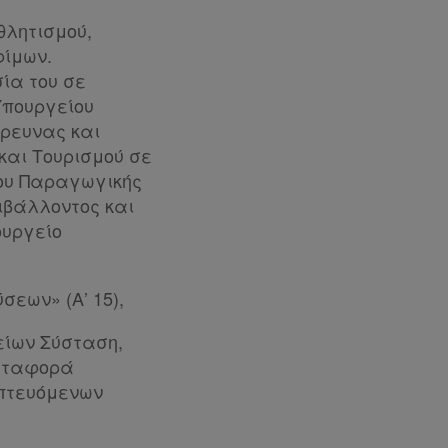
θλητισμού,
φίμων.
ία του σε
Υπουργείου
Έρευνας και
και Τουρισμού σε
ίου Παραγωγικής
ιβάλλοντος και
ουργείο
σεων» (Α’ 15),
είων Σύσταση,
Μεταφορά
οπτευόμενων