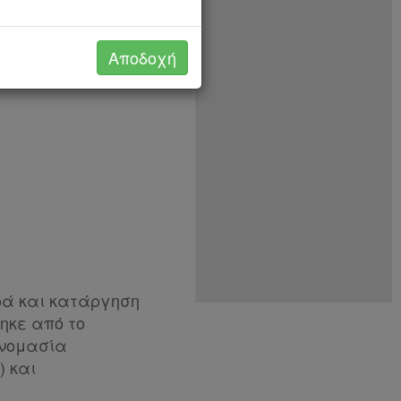
Αποδοχή
ορά και κατάργηση
θηκε από το
τονομασία
) και