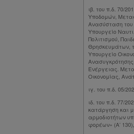
ιβ. του π.δ. 70/
Αναζήτηση
Υποδομών, Μεταφ
Κ.Α.Δ.
Ανασύσταση του 
Υπουργείο Ναυτι
Διακρατικές
Πολιτισμού, Παι
Συμφωνίες
Θρησκευμάτων, τ
Ελλάδας
Υπουργείο Οικον
Ανασυγκρότησης,
Πληροφορίες
Ενέργειας. Μετα
Οικονομίας, Ανάπ
Εταιρεία
ιγ. του π.δ. 05/
Επικοινωνία
ιδ. του π.δ. 77/
κατάργηση και 
Όροι
αρμοδιοτήτων υ
χρήσης
φορέων» (Α’ 130)