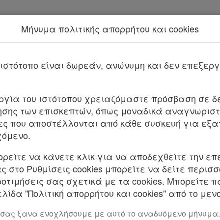
Μήνυμα πολιτικής απορρήτου και cookies
Νέα υπηρεσία Kodiko Assistant.
Π
212.2-
025/2025
ιστότοπο είναι δωρεάν, ανώνυμη και δεν επεξε
5731/29053/2025
ΦΕΚ Β 2168/06.05.2025
υργία του ιστότοπου χρειαζόμαστε πρόσβαση σε δε
σης των επισκεπτών, όπως μοναδικά αναγνωριστι
κής επιστολής για την εταιρεία «SANERSEA SHIPP
ες που αποστέλλονται από κάθε συσκευή για εξα
Σιγκαπούρη.
χόμενο.
ΤΙΛΙΑΣ ΚΑΙ ΝΗΣΙΩΤΙΚΗΣ ΠΟΛΙΤΙΚΗΣ
ορείτε να κάνετε κλικ για να αποδεχθείτε την επ
 στο Ρυθμίσεις cookies μπορείτε να δείτε περισ
 Τις διατάξεις: α. Του α.ν. 378/1968 (Α’ 82),
ροτιμήσεις σας σχετικά με τα cookies. Μπορείτε 
λίδα "Πολιτική απορρήτου και cookies" από το μενο
του ν. 27/1975 (Α’ 77) και ιδίως της παρ. 1 αυτού,
 σας ξανα ενοχλήσουμε με αυτό το αναδυόμενο μήνυμα.
υ ν. 2234/1994 (Α’ 142),