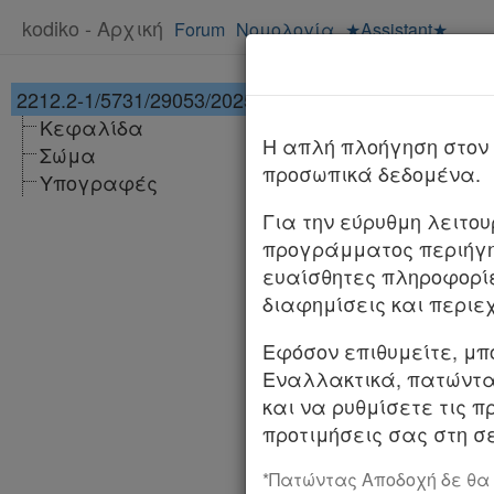
kodiko - Αρχική
Forum
Νομολογία
★Assistant★
2212.2-1/5731/29053/2025
[-]
Υπ. Απόφαση 2
Κεφαλίδα
1/5731/29053/2
H απλή πλοήγηση στον 
Σώμα
ΦΕΚ
προσωπικά δεδομένα.
Υπογραφές
Αριθμ.
2212.2-1/
Για την εύρυθμη λειτο
προγράμματος περιήγη
Αποδοχή εγγυητι
ευαίσθητες πληροφορί
που εδρεύει στη 
διαφημίσεις και περιε
Ο ΥΠΟΥΡΓΟΣ ΝΑΥ
Εφόσον επιθυμείτε, μπ
Εναλλακτικά, πατώντας
Έχοντας υπόψη: 1.
και να ρυθμίσετε τις π
προτιμήσεις σας στη σε
β. του άρθρου 25 
*Πατώντας Αποδοχή δε θα
γ. του άρθρου 4 το