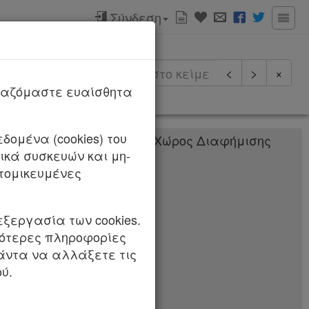
Σύνδεση
ερισσότερα
<
>
×
ργαζόμαστε ευαίσθητα
δομένα (cookies) του
κά συσκευών και μη-
ING PTE. LTD.»
τομικευμένες
εξεργασία των cookies.
σότερες πληροφορίες
πάντα να αλλάξετε τις
ύ.