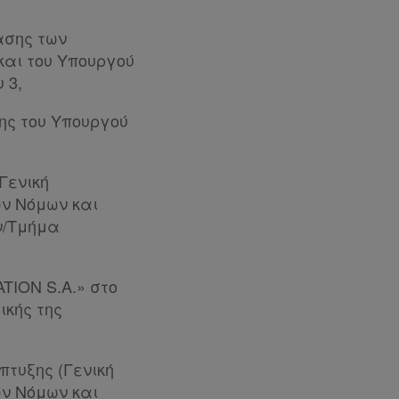
φασης των
αι του Υπουργού
 3,
ασης του Υπουργού
Γενική
ν Νόμων και
ν/Τμήμα
TION S.A.» στo
ικής της
τυξης (Γενική
ν Νόμων και