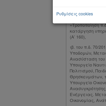
Κεφαλαίου Α’, του
όπως έχει τροποπο
«Ίδρυση και μετ
Ρυθμίσεις cookies
και ειδικότερα τ
«Τροποποίηση π.
κατάργηση υπηρεσ
(Α’ 160),
Χρήσιμα
ιβ. του π.δ. 70/
Υποδομών, Μεταφ
Assistant
Ανασύσταση του 
Υπουργείο Ναυτι
Νομολογία
Πολιτισμού, Παι
Θρησκευμάτων, τ
Kodiko
Υπουργείο Οικον
Forum
Ανασυγκρότησης,
Ενέργειας. Μετα
Αναζήτηση
Οικονομίας, Ανάπ
Κ.Α.Δ.