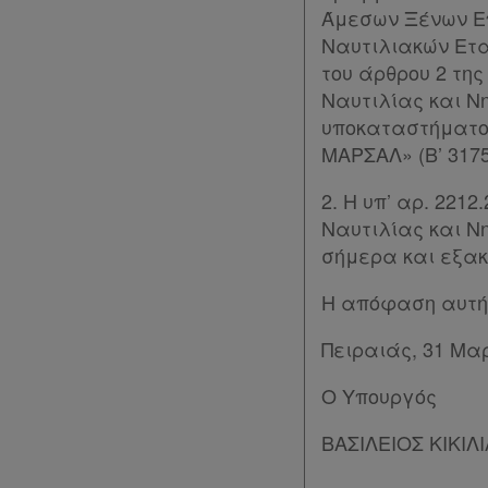
Ενεργοί
Άμεσων Ξένων Ε
συνδρομητές
Ναυτιλιακών Ετα
του άρθρου 2 της
Ναυτιλίας και Ν
Τα
υποκαταστήματος
αγαπημένα
ΜΑΡΣΑΛ» (Β’ 3175
μου
2. Η υπ’ αρ. 221
Ναυτιλίας και Νη
Οι
σήμερα και εξακ
σημειώσεις
Η απόφαση αυτή 
μου
Πειραιάς, 31 Μαρ
Ψάχνω
και
Ο Υπουργός
δε
ΒΑΣΙΛΕΙΟΣ ΚΙΚΙΛ
βρίσκω