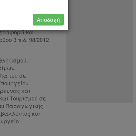
622/2019 (Α’ 133),
. του π.δ. 85/2012
ηρεσιών» (Α’ 141)
Αποδοχή
υ π.δ. 94/2012
μεταφορά και
θρο 3 π.δ. 98/2012
θλητισμού,
φίμων.
ία του σε
Υπουργείου
Έρευνας και
και Τουρισμού σε
ίου Παραγωγικής
ιβάλλοντος και
ουργείο