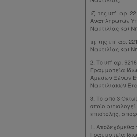
και
cookies
ιζ. της υπ’ αρ. 2
Αναπληρωτών Υπο
Απόκτηση
Ναυτιλίας και Νη
Συνδρομής
ιη. της υπ’ αρ. 2
Ναυτιλίας και Νη
Ατομική
2. Το υπ’ αρ. 92
συνδρομή
Γραμματεία Ιδιω
Άμεσων Ξένων Ε
Ομαδικά
Ναυτιλιακών Ετα
πακέτα
3. Το από 3 Οκτ
Παροχές
οποίo αιτιολογε
επιστολής, αποφ
σε
συνδρομητές
1. Αποδεχόμεθα 
Γραμματεία Ιδιω