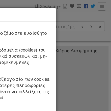
Σύνδεση
ερισσότερα
<
>
×
ργαζόμαστε ευαίσθητα
δομένα (cookies) του
κά συσκευών και μη-
ON S.A.» που
τομικευμένες
εξεργασία των cookies.
σότερες πληροφορίες
 άρθρου 25 του
πάντα να αλλάξετε τις
4 (Α’ 142), δ. του
ύ.
(Α’ 312) , στ. του
 102), η. του