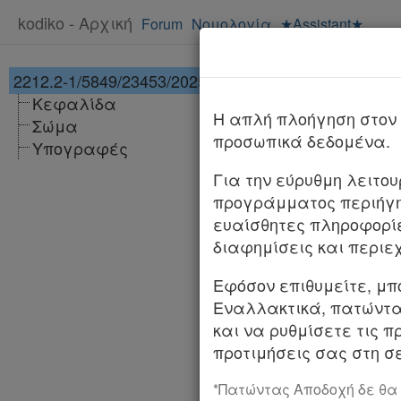
kodiko - Αρχική
Forum
Νομολογία
★Assistant★
2212.2-1/5849/23453/2025
[-]
Υπ. Απόφαση 2
Κεφαλίδα
1/5849/23453/2
H απλή πλοήγηση στον 
Σώμα
ΦΕΚ
προσωπικά δεδομένα.
Υπογραφές
Αριθμ.
2212.2-1/
Για την εύρυθμη λειτο
προγράμματος περιήγη
Αποδοχή εγγυητι
ευαίσθητες πληροφορί
εδρεύει στα Νη
διαφημίσεις και περιε
Ο ΥΠΟΥΡΓΟΣ ΝΑΥ
Εφόσον επιθυμείτε, μπ
Εναλλακτικά, πατώντας
Έχοντας υπόψη: 1.
και να ρυθμίσετε τις π
ν. 27/1975 (Α’ 77)
προτιμήσεις σας στη σε
άρθρου 25 του ν. 2
άρθρου 4 του ν. 37
*Πατώντας Αποδοχή δε θα