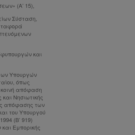
εων» (Α’ 15),
είων Σύσταση,
Μεταφορά
οπτευόμενων
 Υφυπουργών και
ς των Υπουργών
γαίου, όπως
2) κοινή απόφαση
 και Νησιωτικής
ινής απόφασης των
αι του Υπουργού
1994 (Β’ 919)
 και Εμπορικής