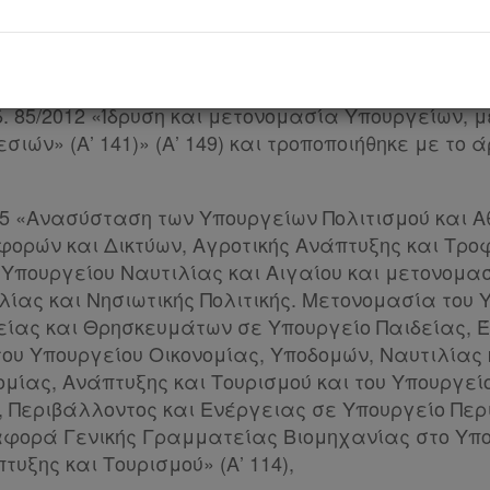
 Πρώτου Μέρους, του ν. 4389/2016 (Α’ 94), θ. του ν. 4
ιηθεί, ι. του άρθρου 59 του ν. 4646/2019 (Α’ 201), ια
ονομασία Υπουργείων, μεταφορά και κατάργηση υπ
ο άρθρο 5 όπως αντικαταστάθηκε από το άρθρο 1 το
δ. 85/2012 «Ίδρυση και μετονομασία Υπουργείων, 
ιών» (Α’ 141)» (Α’ 149) και τροποποιήθηκε με το άρ
2015 «Ανασύσταση των Υπουργείων Πολιτισμού και Α
ορών και Δικτύων, Αγροτικής Ανάπτυξης και Τρο
Υπουργείου Ναυτιλίας και Αιγαίου και μετονομασ
λίας και Νησιωτικής Πολιτικής. Μετονομασία του 
δείας και Θρησκευμάτων σε Υπουργείο Παιδείας, 
ου Υπουργείου Οικονομίας, Υποδομών, Ναυτιλίας 
ομίας, Ανάπτυξης και Τουρισμού και του Υπουργε
 Περιβάλλοντος και Ενέργειας σε Υπουργείο Περ
φορά Γενικής Γραμματείας Βιομηχανίας στο Υπ
τυξης και Τουρισμού» (Α’ 114),