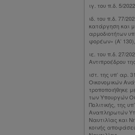
ιγ. του π.δ. 5/2
Διακρατικές
ιδ. του π.δ. 77/
Συμφωνίες
κατάργηση και 
Ελλάδας
αρμοδιοτήτων υ
φορέων» (Α’ 130)
Πληροφορίες
ιε. του π.δ. 27
Αντιπροέδρου της
Εταιρεία
ιστ. της υπ’ αρ.
Επικοινωνία
Οικονομικών Ανά
τροποποιήθηκε με
Όροι
των Υπουργών Οι
χρήσης
Πολιτικής, της υπ
Αναπληρωτών Υπο
Πολιτική
Ναυτιλίας και Νησ
κοινής αποφάσεω
απορρήτου
Ναυτιλίας,