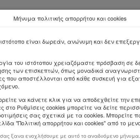
Μήνυμα πολιτικής απορρήτου και cookies
Νέα υπηρεσία Kodiko Assistant.
Π
212.2-
025/2025
ιστότοπο είναι δωρεάν, ανώνυμη και δεν επεξε
5849/23453/2025
ΦΕΚ Β 1710/08.04.2025
υργία του ιστότοπου χρειαζόμαστε πρόσβαση σε δε
σης των επισκεπτών, όπως μοναδικά αναγνωριστι
κής επιστολής για την εταιρεία «AKTEA NAVIGATI
ες που αποστέλλονται από κάθε συσκευή για εξα
σιά Μάρσαλ.
χόμενο.
ΤΙΛΙΑΣ ΚΑΙ ΝΗΣΙΩΤΙΚΗΣ ΠΟΛΙΤΙΚΗΣ
ορείτε να κάνετε κλικ για να αποδεχθείτε την επ
 στο Ρυθμίσεις cookies μπορείτε να δείτε περισ
 Τις διατάξεις: α. Του α.ν. 378/1968 (Α’ 82), β. του
ροτιμήσεις σας σχετικά με τα cookies. Μπορείτε 
 και ιδίως της παρ. 1, γ. του άρθρου 4 του ν. 2234/199
λίδα "Πολιτική απορρήτου και cookies" από το μενο
515/1997 (Α’ 154), ε. του άρθρου 34 του ν. 3427/2005 
52/2009 (Α’ 40), ζ. του άρθρου 31 του ν. 4150/2013 (Α’
 σας ξανα ενοχλήσουμε με αυτό το αναδυόμενο μήνυμα.