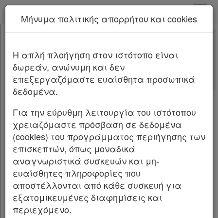
kodiko - Αρχική
Μήνυμα πολιτικής απορρήτου και cookies
Νέα υπηρεσία Kodiko Assistant.
Περισσότερα
4150
[-]
Νόμος 4150/2013
H απλή πλοήγηση στον ιστότοπο είναι
Κεφαλίδα
δωρεάν, ανώνυμη και δεν
Σώμα
[-]
Αλλαγές που επέφερε
επεξεργαζόμαστε ευαίσθητα προσωπικά
Με τις
τελευταίες αλλαγές
ΚΕΦΑΛΑΙΟ Α΄
[-]
δεδομένα.
από
το Νόμο 5258/2025
Άρθρο 1
[-]
Παρ.1
Για την εύρυθμη λειτουργία του ιστότοπου
Παρ.2
ΝΟΜΟΣ ΥΠ' ΑΡΙΘ. 4150 ΦΕΚ Α΄102/29.04.2013
χρειαζόμαστε πρόσβαση σε δεδομένα
Παρ.3
(cookies) του προγράμματος περιήγησης των
Ανασυγκρότηση του Υπουργείου Ναυτιλίας και
Παρ.4
επισκεπτών, όπως μοναδικά
Αιγαίου και άλλες διατάξεις.
Άρθρο 2
αναγνωριστικά συσκευών και μη-
Άρθρο 3
Ο ΠΡΟΕΔΡΟΣ ΤΗΣ ΕΛΛΗΝΙΚΗΣ ΔΗΜΟΚΡΑΤΙΑΣ
ευαίσθητες πληροφορίες που
ΚΕΦΑΛΑΙΟ Β΄
[-]
αποστέλλονται από κάθε συσκευή για
Άρθρο 4
[-]
Εκδίδομε τον ακόλουθο νόμο που ψήφισε η
εξατομικευμένες διαφημίσεις και
Παρ.1
Βουλή:
περιεχόμενο.
Παρ.2