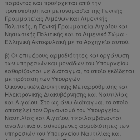
Παρ.4
παρόντος και προέρχεται από την
συνδρομητές
Παρ.5
τροποποίηση και μετονομασία της Γενικής
ΚΕΦΑΛΑΙΟ Ε΄
[-]
Γραμματείας Λιμένων και Λιμενικής
Άρθρο 19
[-]
Πολιτικής, η Γενική Γραμματεία Αιγαίου και
Τα
Παρ.1
Νησιωτικής Πολιτικής και το Λιμενικό Σώμα -
αγαπημένα
Παρ.2
Ελληνική Ακτοφυλακή με το Αρχηγείο αυτού.
μου
Παρ.3
β) Οι επιμέρους αρμοδιότητες και οργάνωση
Άρθρο 20
[-]
Οι
των υπηρεσιών και μονάδων του Υπουργείου
Παρ.1
καθορίζονται με διάταγμα, το οποίο εκδίδεται
Παρ.2
σημειώσεις
με πρόταση των Υπουργών
Άρθρο 21
[-]
μου
Οικονομικών,Διοικητικής Μεταρρύθμισης και
Παρ.1
Ηλεκτρονικής Διακυβέρνησης και Ναυτιλίας
Παρ.2
Ψάχνω
και Αιγαίου. Στο ως άνω διάταγμα, το οποίο
Παρ.3
και
αποτελεί τον Οργανισμό του Υπουργείου
Άρθρο 22
[-]
δε
Ναυτιλίας και Αιγαίου, περιλαμβάνονται
Παρ.1
αναλυτικά οι ασκούμενες αρμοδιότητες των
Παρ.2
βρίσκω
υπηρεσιών του Υπουργείου Ναυτιλίας και
Άρθρο 23