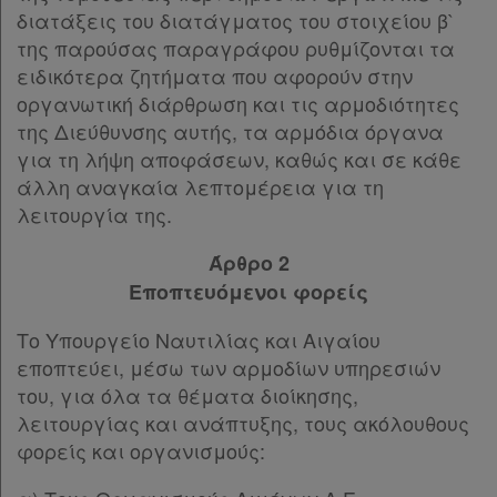
Παρ.4
διατάξεις του διατάγματος του στοιχείου β`
Παρ.5
της παρούσας παραγράφου ρυθμίζονται τα
Παρ.6
ειδικότερα ζητήματα που αφορούν στην
Παρ.7
οργανωτική διάρθρωση και τις αρμοδιότητες
Παρ.8
της Διεύθυνσης αυτής, τα αρμόδια όργανα
Παρ.9
για τη λήψη αποφάσεων, καθώς και σε κάθε
Παρ.10
άλλη αναγκαία λεπτομέρεια για τη
Άρθρο 34
λειτουργία της.
ΚΕΦΑΛΑΙΟ Η΄
[-]
Άρθρο 35
[-]
Άρθρο 2
Παρ.1
Εποπτευόμενοι φορείς
Παρ.2
Το Υπουργείο Ναυτιλίας και Αιγαίου
Παρ.3
εποπτεύει, μέσω των αρμοδίων υπηρεσιών
Παρ.4
του, για όλα τα θέματα διοίκησης,
Παρ.5
λειτουργίας και ανάπτυξης, τους ακόλουθους
Παρ.6
φορείς και οργανισμούς:
Παρ.8
Παρ.9