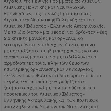
Αιγαίου, της Γενικής Γραμματείας Λιμένων,
Άρθρο 24
Λιμενικής Πολιτικής και Ναυτιλιακών
Άρθρο 25
[-]
Επενδύσεων, της Γενικής Γραμματείας
Παρ.1
Αιγαίου και Νησιωτικής Πολιτικής και του
Παρ.2
Λιμενικού Σώματος - Ελληνικής Ακτοφυλακής.
Άρθρον 26
[-]
Με το ίδιο διάταγμα μπορεί να ιδρύονται νέες
Παρ.1
διοικητικές μονάδες και όργανα, να
Παρ.2
καταργούνται, να συγχωνεύονται και να
Παρ.3
μετονομάζονται οι ήδη υπάρχουσες και να
Άρθρον 27
[-]
ανακατανέμονται ή να μεταβάλλονται οι
Παρ.1
αρμοδιότητες τους, πλην των θεμάτων
Παρ.2
εσωτερικής οργάνωσης και λειτουργίας
Παρ.3
εκείνων που ρυθμίζονται διαφορετικά με το
Παρ.4
παρόν, καθώς επίσης να ρυθμίζονται
Παρ.4α
ζητήματα σχετικά με την τοποθέτηση του
Παρ.5
προσωπικού του Λιμενικού Σώματος -
Άρθρον 28
[-]
Ελληνικής Ακτοφυλακής και των πολιτικών
Παρ.1
υπαλλήλων του Υπουργείου Ναυτιλίας και
Παρ.2