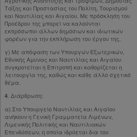
Απόκτηση
Άρθρο 15
[-]
Αγροτικής Ανάπτυξης και Τροφίμων, Δημόσιας
Παρ.1
Τάξης και Προστασίας του Πολίτη, Τουρισμού
Συνδρομής
Παρ.2
και Ναυτιλίας και Αιγαίου. Με πρόσκληση του
Άρθρο 16
[-]
Προέδρου της μπορεί να καλούνται
Παρ.1
εκπρόσωποι άλλων δημόσιων και ιδιωτικών
Ατομική
Παρ.2
φορέων για την εκπλήρωση του έργου της.
συνδρομή
Άρθρο 17
[-]
γ) Με απόφαση των Υπουργών Εξωτερικών,
Παρ.1
Ομαδικά
Εθνικής Αμυνας και Ναυτιλίας και Αιγαίου
Παρ.2
πακέτα
συγκροτείται η Επιτροπή και καθορίζεται η
Παρ.3
λειτουργία της, καθώς και κάθε άλλο σχετικό
Παρ.4
Παροχές
θέμα.
Παρ.5
σε
Παρ.6
. Διάρθρωση:
4
Παρ.7
συνδρομητές
Άρθρο 18
[-]
α) Στο Υπουργείο Ναυτιλίας και Αιγαίου
Παρ.1
ανήκουν η Γενική Γραμματεία Λιμένων,
Παρ.2
Λιμενικής Πολιτικής και Ναυτιλιακών
Παρ.3
Ενεργοί
Επενδύσεων, η οποία ιδρύεται δια του