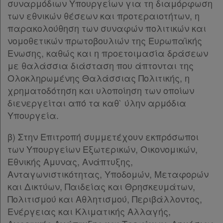
συναρμόδιων Υπουργείων για τη διαμόρφωση
Πληροφορίες
Παρ.7
των εθνικών θέσεων και προτεραιοτήτων, η
Παρ.8
παρακολούθηση των συναφών πολιτικών και
Παρ.9
Εταιρεία
νομοθετικών πρωτοβουλιών της Ευρωπαϊκής
Παρ.10
Ενωσης, καθώς και η προετοιμασία δράσεων
Επικοινωνία
Παρ.11
με θαλάσσια διάσταση που άπτονται της
Παρ.12
Ολοκληρωμένης Θαλάσσιας Πολιτικής, η
Όροι
Άρθρο 13
[-]
χρηματοδότηση και υλοποίηση των οποίων
Παρ.1
χρήσης
διενεργείται από τα καθ` ύλην αρμόδια
Παρ.2
Υπουργεία.
Παρ.3
Πολιτική
Άρθρο 14
[-]
β) Στην Επιτροπή συμμετέχουν εκπρόσωποι
απορρήτου
Παρ.1
των Υπουργείων Εξωτερικών, Οικονομικών,
και
Παρ.2
Εθνικής Αμυνας, Ανάπτυξης,
cookies
Παρ.3
Ανταγωνιστικότητας, Υποδομών, Μεταφορών
Παρ.4
και Δικτύων, Παιδείας και Θρησκευμάτων,
Παρ.5
Πολιτισμού και Αθλητισμού, Περιβάλλοντος,
Παρ.6
Ενέργειας και Κλιματικής Αλλαγής,