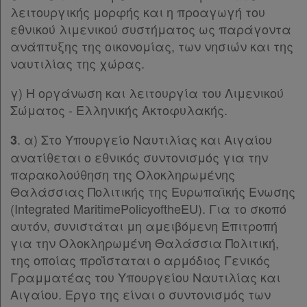
λειτουργικής μορφής και η προαγωγή του
Άρθρο 11
[-]
Assistant
εθνικού λιμενικού συστήματος ως παράγοντα
Παρ.1
ανάπτυξης της οικονομίας, των νησιών και της
Παρ.2
Νομολογία
ναυτιλίας της χώρας.
Παρ.3
Παρ.4
Kodiko
γ) Η οργάνωση και λειτουργία του Λιμενικού
Παρ.5
Σώματος - Ελληνικής Ακτοφυλακής.
Forum
Παρ.6
Παρ.7
. α) Στο Υπουργείο Ναυτιλίας και Αιγαίου
3
Αναζήτηση
Παρ.8
ανατίθεται ο εθνικός συντονισμός για την
Κ.Α.Δ.
Παρ.9
παρακολούθηση της Ολοκληρωμένης
ΚΕΦΑΛΑΙΟ Δ΄
[-]
Θαλάσσιας Πολιτικής της Ευρωπαϊκής Ενωσης
Διακρατικές
Άρθρο 12
[-]
(Integrated MaritimePolicyoftheEU). Για το σκοπό
Παρ.1
Συμφωνίες
αυτόν, συνιστάται μη αμειβόμενη Επιτροπή
Παρ.2
για την Ολοκληρωμένη Θαλάσσια Πολιτική,
Ελλάδας
Παρ.3
της οποίας προΐσταται ο αρμόδιος Γενικός
Παρ.4
Γραμματέας του Υπουργείου Ναυτιλίας και
Παρ.5
Αιγαίου. Εργο της είναι ο συντονισμός των
Παρ.6