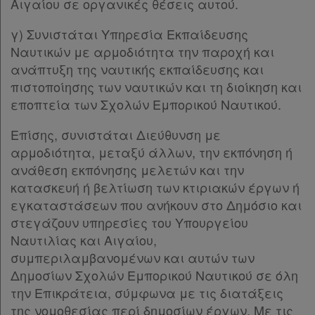
Αιγαίου σε οργανικές θέσεις αυτού.
Άρθρον 29
[-]
Παρ.1
γ) Συνιστάται Υπηρεσία Εκπαίδευσης
Παρ.2
Ναυτικών με αρμοδιότητα την παροχή και
Άρθρον 30
[-]
ανάπτυξη της ναυτικής εκπαίδευσης και
Παρ.1
πιστοποίησης των ναυτικών και τη διοίκηση και
Παρ.2
εποπτεία των Σχολών Εμπορικού Ναυτικού.
ΚΕΦΑΛΑΙΟ ΣΤ΄
[-]
Άρθρο 31
[-]
Επίσης, συνιστάται Διεύθυνση με
Παρ.1
αρμοδιότητα, μεταξύ άλλων, την εκπόνηση ή
Παρ.2
ανάθεση εκπόνησης μελετών και την
Παρ.3
κατασκευή ή βελτίωση των κτιριακών έργων ή
Παρ.4
εγκαταστάσεων που ανήκουν στο Δημόσιο και
ΚΕΦΑΛΑΙΟ Ζ΄
[-]
στεγάζουν υπηρεσίες του Υπουργείου
Άρθρο 32
Ναυτιλίας και Αιγαίου,
Άρθρο 33
[-]
συμπεριλαμβανομένων και αυτών των
Παρ.1
Δημοσίων Σχολών Εμπορικού Ναυτικού σε όλη
Παρ.2
την Επικράτεια, σύμφωνα με τις διατάξεις
Παρ.3
της νομοθεσίας περί δημοσίων έργων. Με τις