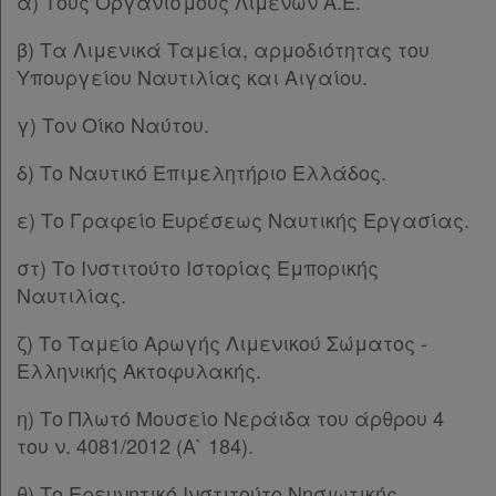
α) Τους Οργανισμούς Λιμένων Α.Ε.
Παρ.10
Παρ.11
β) Τα Λιμενικά Ταμεία, αρμοδιότητας του
Παρ.12
Υπουργείου Ναυτιλίας και Αιγαίου.
Παρ.13
Παρ.14
γ) Τον Οίκο Ναύτου.
Παρ.15
δ) Το Ναυτικό Επιμελητήριο Ελλάδος.
Παρ.16
Παρ.17
ε) Το Γραφείο Ευρέσεως Ναυτικής Εργασίας.
Παρ.18
Παρ.19
στ) Το Ινστιτούτο Ιστορίας Εμπορικής
Παρ.20
Ναυτιλίας.
Άρθρον 36
[-]
ζ) Το Ταμείο Αρωγής Λιμενικού Σώματος -
Παρ.1
Ελληνικής Ακτοφυλακής.
Παρ.2
Παρ.3
η) Το Πλωτό Μουσείο Νεράιδα του άρθρου 4
Παρ.4
του ν. 4081/2012 (Α` 184).
Παρ.5
ΚΕΦΑΛΑΙΟ Θ΄
[-]
θ) Το Ερευνητικό Ινστιτούτο Νησιωτικής