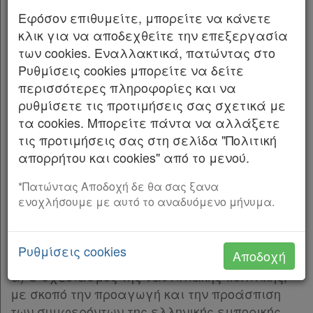
Παρ.3
ΚΕΦΑΛΑΙΟ Α΄
Εφόσον επιθυμείτε, μπορείτε να κάνετε
Παρ.4
ΟΡΓΑΝΩΣΗ ΥΠΟΥΡΓΕΙΟΥ ΝΑΥΤΙΛΙΑΣ ΚΑΙ
κλικ για να αποδεχθείτε την επεξεργασία
Παρ.5
ΑΙΓΑΙΟΥ
των cookies. Εναλλακτικά, πατώντας στο
Παρ.6
Ρυθμίσεις cookies μπορείτε να δείτε
Άρθρο 1
Άρθρο 5
[-]
περισσότερες πληροφορίες και να
Σκοπός - Αρμοδιότητες -Διάρθρωση
Παρ.1
ρυθμίσετε τις προτιμήσεις σας σχετικά με
υπηρεσιών
Παρ.2
τα cookies. Μπορείτε πάντα να αλλάξετε
Παρ.3
τις προτιμήσεις σας στη σελίδα "Πολιτική
. Το Υπουργείο Ναυτιλίας και Αιγαίου, το
1
Παρ.4
απορρήτου και cookies" από το μενού.
οποίο ιδρύθηκε με το π.δ. 85/2012 (Α` 141), όπως
Άρθρο 6
[-]
ισχύει, έχει τις γενικές αρμοδιότητες και τη
Παρ.1
*Πατώντας Αποδοχή δε θα σας ξανα
διάρθρωση των παραγράφων 2, 3 και 4 του
ενοχλήσουμε με αυτό το αναδυόμενο μήνυμα.
Παρ.2
παρόντος.
Παρ.3
Παρ.4
. Αρμοδιότητες:
2
Ρυθμίσεις cookies
Αποδοχή
Παρ.5
Παρ.6
α) Ο σχεδιασμός της ναυτιλιακής πολιτικής,
Παρ.7
με σκοπό την προαγωγή και την προάσπιση
Άρθρο 7
[-]
των συμφερόντων της ελληνικής εμπορικής