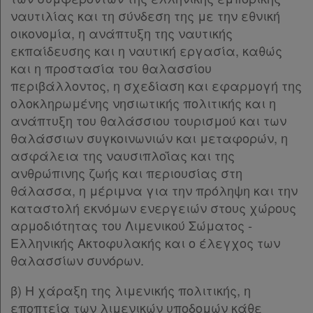
Παρ.1
ναυτιλίας και τη σύνδεση της με την εθνική
Παρ.2
οικονομία, η ανάπτυξη της ναυτικής
Παρ.3
εκπαίδευσης και η ναυτική εργασία, καθώς
Παρ.4
και η προστασία του θαλασσίου
Παρ.5
περιβάλλοντος, η σχεδίαση και εφαρμογή της
Παρ.6
ολοκληρωμένης νησιωτικής πολιτικής και η
Παρ.7
ανάπτυξη του θαλάσσιου τουρισμού και των
Παρ.8
θαλάσσιων συγκοινωνιών και μεταφορών, η
Παρ.9
ασφάλεια της ναυσιπλοΐας και της
Παρ.10
ανθρώπινης ζωής και περιουσίας στη
Παρ.11
θάλασσα, η μέριμνα για την πρόληψη και την
Παρ.12
καταστολή εκνόμων ενεργειών στους χώρους
Παρ.13
αρμοδιότητας του Λιμενικού Σώματος -
Παρ.14
Ελληνικής Ακτοφυλακής και ο έλεγχος των
Άρθρο 8
θαλασσίων συνόρων.
ΚΕΦΑΛΑΙΟ Γ΄
[-]
β) Η χάραξη της λιμενικής πολιτικής, η
Χρήσιμα
Άρθρο 9
εποπτεία των λιμενικών υποδομών κάθε
Άρθρο 10