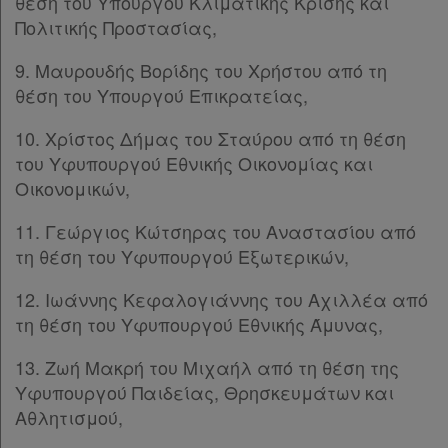
θέση του Υπουργού Κλιματικής Κρίσης και
Πολιτικής Προστασίας,
Οι
σημειώσεις
9. Μαυρουδής Βορίδης του Χρήστου από τη
θέση του Υπουργού Επικρατείας,
μου
10. Χρίστος Δήμας του Σταύρου από τη θέση
Ψάχνω
του Υφυπουργού Εθνικής Οικονομίας και
και
Οικονομικών,
δε
11. Γεώργιος Κώτσηρας του Αναστασίου από
βρίσκω
τη θέση του Υφυπουργού Εξωτερικών,
12. Ιωάννης Κεφαλογιάννης του Αχιλλέα από
τη θέση του Υφυπουργού Εθνικής Άμυνας,
13. Ζωή Μακρή του Μιχαήλ από τη θέση της
Υφυπουργού Παιδείας, Θρησκευμάτων και
Αθλητισμού,