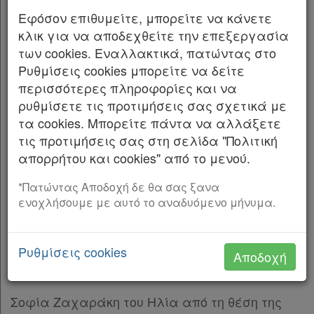
οργάνων και της κεντρικής δημόσιας
Εφόσον επιθυμείτε, μπορείτε να κάνετε
διοίκησης» (Α’ 133).
κλικ για να αποδεχθείτε την επεξεργασία
των cookies. Εναλλακτικά, πατώντας στο
2. Την παραίτηση που υπέβαλαν οι:
Ρυθμίσεις cookies μπορείτε να δείτε
Κωνσταντίνος Χατζηδάκης του Ιωάννη από τη
περισσότερες πληροφορίες και να
θέση του Υπουργού Εθνικής Οικονομίας και
ρυθμίσετε τις προτιμήσεις σας σχετικά με
Οικονομικών, Κυριάκος Πιερρακάκης του
τα cookies. Μπορείτε πάντα να αλλάξετε
Στεφάνου από τη θέση του Υπουργού
τις προτιμήσεις σας στη σελίδα "Πολιτική
Παιδείας, Θρησκευμάτων και Αθλητισμού,
απορρήτου και cookies" από το μενού.
Χρήστος Σταϊκούρας του Κωνσταντίνου από τη
θέση του Υπουργού Υποδομών και Μεταφορών,
*Πατώντας Αποδοχή δε θα σας ξανα
Θεόδωρος Σκυλακάκης του Στεφάνου από τη
ενοχλήσουμε με αυτό το αναδυόμενο μήνυμα.
θέση του Υπουργού Περιβάλλοντος και
Ενέργειας, Νικόλαος Παναγιωτόπουλος του
Ρυθμίσεις cookies
Ιωάννη από τη θέση του Υπουργού
Αποδοχή
Μετανάστευσης και Ασύλου,
Σοφία Ζαχαράκη του Ηλία από τη θέση της