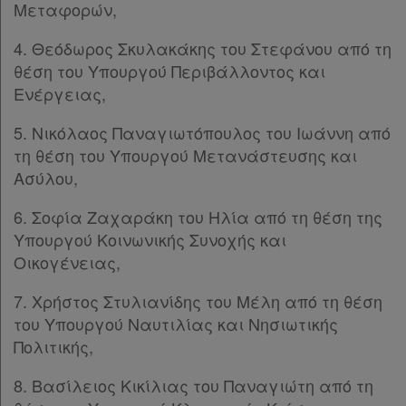
Μεταφορών,
Ομαδικά
πακέτα
4. Θεόδωρος Σκυλακάκης του Στεφάνου από τη
θέση του Υπουργού Περιβάλλοντος και
Παροχές
Ενέργειας,
σε
5. Νικόλαος Παναγιωτόπουλος του Ιωάννη από
συνδρομητές
τη θέση του Υπουργού Μετανάστευσης και
Ασύλου,
6. Σοφία Ζαχαράκη του Ηλία από τη θέση της
Ενεργοί
Υπουργού Κοινωνικής Συνοχής και
Οικογένειας,
συνδρομητές
7. Χρήστος Στυλιανίδης του Μέλη από τη θέση
του Υπουργού Ναυτιλίας και Νησιωτικής
Τα
Πολιτικής,
αγαπημένα
8. Βασίλειος Κικίλιας του Παναγιώτη από τη
μου