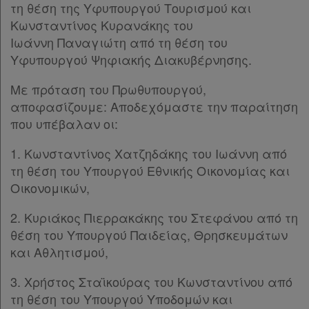
Όροι
τη θέση της Υφυπουργού Τουρισμού και
Κωνσταντίνος Κυρανάκης του
χρήσης
Ιωάννη Παναγιώτη από τη θέση του
Πολιτική
Υφυπουργού Ψηφιακής Διακυβέρνησης.
απορρήτου
Με πρόταση του Πρωθυπουργού,
και
αποφασίζουμε: Αποδεχόμαστε την παραίτηση
που υπέβαλαν οι:
cookies
1. Κωνσταντίνος Χατζηδάκης του Ιωάννη από
τη θέση του Υπουργού Εθνικής Οικονομίας και
Οικονομικών,
Απόκτηση
2. Κυριάκος Πιερρακάκης του Στεφάνου από τη
Συνδρομής
θέση του Υπουργού Παιδείας, Θρησκευμάτων
και Αθλητισμού,
Ατομική
3. Χρήστος Σταϊκούρας του Κωνσταντίνου από
συνδρομή
τη θέση του Υπουργού Υποδομών και