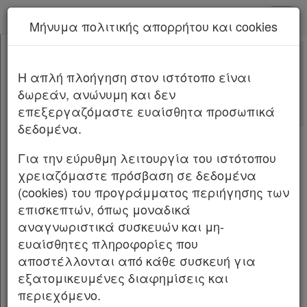
kodiko - Αρχική
Μήνυμα πολιτικής απορρήτου και cookies
Νέα υπηρεσία Kodiko Assistant.
Περισσότερα
26
[-]
Π.Δ. 26/2025
H απλή πλοήγηση στον ιστότοπο είναι
Κεφαλίδα
δωρεάν, ανώνυμη και δεν
Σώμα
ΠΡΟΕΔΡΙΚΟ ΔΙΑΤΑΓΜΑ ΥΠ’ ΑΡΙΘΜ.
26
επεξεργαζόμαστε ευαίσθητα προσωπικά
ΦΕΚ Α
Υπογραφές
δεδομένα.
44/15.03.2025
Για την εύρυθμη λειτουργία του ιστότοπου
Αποδοχή παραίτησης Υπουργών και
χρειαζόμαστε πρόσβαση σε δεδομένα
Υφυπουργών.
(cookies) του προγράμματος περιήγησης των
Ο ΠΡΟΕΔΡΟΣ ΤΗΣ ΕΛΛΗΝΙΚΗΣ ΔΗΜΟΚΡΑΤΙΑΣ
επισκεπτών, όπως μοναδικά
αναγνωριστικά συσκευών και μη-
Έχοντας υπόψη: 1. Τις διατάξεις: α) Tης παρ. 1
ευαίσθητες πληροφορίες που
του άρθρου 37 του Συντάγματος, β) της παρ. 1
αποστέλλονται από κάθε συσκευή για
του άρθρου 10 του ν. 4622/2019 «Επιτελικό
εξατομικευμένες διαφημίσεις και
Κράτος: οργάνωση, λειτουργία και
περιεχόμενο.
διαφάνεια της Κυβέρνησης, των κυβερνητικών