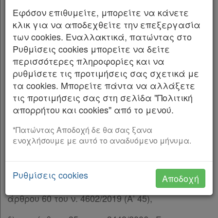
Εφόσον επιθυμείτε, μπορείτε να κάνετε
Η ΠΡΟΕΔΡΟΣ ΤΗΣ ΕΛΛΗΝΙΚΗΣ ΔΗΜΟΚΡΑΤΙΑΣ
κλικ για να αποδεχθείτε την επεξεργασία
Έχοντας υπόψη: 1. Τις διατάξεις: α) των
των cookies. Εναλλακτικά, πατώντας στο
άρθρων 114, 154 και 190 του Κώδικα Βασικής
Ρυθμίσεις cookies μπορείτε να δείτε
Πολεοδομικής Νομοθεσίας (Δ’ 580, 27.07.1999),
περισσότερες πληροφορίες και να
ρυθμίσετε τις προτιμήσεις σας σχετικά με
β) των άρθρων 11, 12, 14, 15, 19 και 31 παρ. 1
τα cookies. Μπορείτε πάντα να αλλάξετε
του ν.4067/2012 «Νέος Οικοδομικός
τις προτιμήσεις σας στη σελίδα "Πολιτική
Κανονισμός» (Α’ 79),
απορρήτου και cookies" από το μενού.
γ) της περ. α της παρ. 1 του άρθρου 29 του ν.
*Πατώντας Αποδοχή δε θα σας ξανα
2508/1997 «Βιώσιμη οικιστική ανάπτυξη των
ενοχλήσουμε με αυτό το αναδυόμενο μήνυμα.
πόλεων και οικισμών της χώρας και άλλες
διατάξεις» (Α’ 124), όπως ισχύει μετά την
αντικατάστασή του με την παρ. 3 του άρθρου
Ρυθμίσεις cookies
Αποδοχή
148 του ν. 4495/2017 (Α’ 167) και την παρ. 1 του
άρθρου 60 του ν. 4602/2019 (Α’ 45),