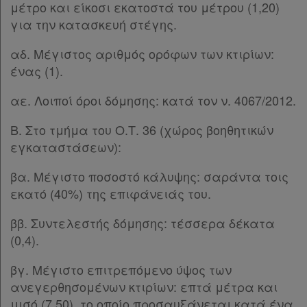
μέτρο και είκοσι εκατοστά του μέτρου (1,20)
για την κατασκευή στέγης.
αδ. Μέγιστος αριθμός ορόφων των κτιρίων:
ένας (1).
αε. Λοιποί όροι δόμησης: κατά τον ν. 4067/2012.
Β. Στο τμήμα του Ο.Τ. 36 (χώρος βοηθητικών
εγκαταστάσεων):
βα. Μέγιστο ποσοστό κάλυψης: σαράντα τοις
εκατό (40%) της επιφάνειάς του.
ββ. Συντελεστής δόμησης: τέσσερα δέκατα
(0,4).
βγ. Μέγιστο επιτρεπόμενο ύψος των
ανεγερθησομένων κτιρίων: επτά μέτρα και
μισό (7,50), το οποίο προσαυξάνεται κατά ένα