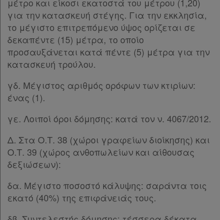
μέτρο και είκοσι εκατοστά του μέτρου (1,20)
για την κατασκευή στέγης. Για την εκκλησία,
το μέγιστο επιτρεπόμενο ύψος ορίζεται σε
δεκαπέντε (15) μέτρα, το οποίο
προσαυξάνεται κατά πέντε (5) μέτρα για την
κατασκευή τρούλου.
γδ. Μέγιστος αριθμός ορόφων των κτιρίων:
ένας (1).
γε. Λοιποί όροι δόμησης: κατά τον ν. 4067/2012.
Δ. Στα Ο.Τ. 38 (χώροι γραφείων διοίκησης) και
Ο.Τ. 39 (χώρος ανθοπωλείων και αίθουσας
δεξιώσεων):
δα. Μέγιστο ποσοστό κάλυψης: σαράντα τοις
εκατό (40%) της επιφάνειάς τους.
δβ. Συντελεστής δόμησης: τέσσερα δέκατα