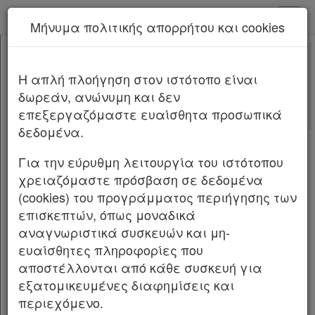
kodiko - Αρχική
Μήνυμα πολιτικής απορρήτου και cookies
Νέα υπηρεσία Kodiko Assistant.
Περισσότερα
ΦΕΚ Δ 33/04.02.2025
[-]
Π.Δ. ΦΕΚ Δ 33/04.02.2025/2025
H απλή πλοήγηση στον ιστότοπο είναι
Κεφαλίδα
δωρεάν, ανώνυμη και δεν
Σώμα
[-]
ΦΕΚ Δ 33/04.02.2025
επεξεργαζόμαστε ευαίσθητα προσωπικά
Άρθρο 1
δεδομένα.
Άρθρο 2
Έγκριση τοπικού ρυμοτομικού σχεδίου σε
Άρθρο 3
εκτός του εγκεκριμένου ρυμοτομικού
Για την εύρυθμη λειτουργία του ιστότοπου
Άρθρο 4
σχεδίου περιοχή της Δημοτικής Ενότητας
χρειαζόμαστε πρόσβαση σε δεδομένα
Άρθρο 5
Πυλαίας του Δήμου Πυλαίας-Χορτιάτη (ν.
(cookies) του προγράμματος περιήγησης των
Υπογραφές
Θεσσαλονίκης), για τον καθορισμό του
επισκεπτών, όπως μοναδικά
χώρου των Κοιμητηρίων Αναστάσεως του
αναγνωριστικά συσκευών και μη-
Κυρίου και του Κέντρου Αποτέφρωσης
ευαίσθητες πληροφορίες που
αποστέλλονται από κάθε συσκευή για
Νεκρών (Κ.Α.Ν.), καθορισμός όρων και
εξατομικευμένες διαφημίσεις και
περιορισμών δόμησης και επιβολή
περιεχόμενο.
προκηπίου.