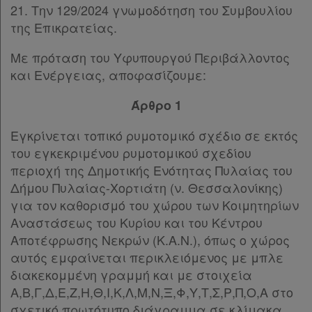
21. Την 129/2024 γνωμοδότηση του Συμβουλίου
της Επικρατείας.
Με πρόταση του Υφυπουργού Περιβάλλοντος
και Ενέργειας, αποφασίζουμε:
Άρθρο 1
Εγκρίνεται τοπικό ρυμοτομικό σχέδιο σε εκτός
του εγκεκριμένου ρυμοτομικού σχεδίου
περιοχή της Δημοτικής Ενότητας Πυλαίας του
Δήμου Πυλαίας-Χορτιάτη (ν. Θεσσαλονίκης)
για τον καθορισμό του χώρου των Κοιμητηρίων
Αναστάσεως του Κυρίου και του Κέντρου
Αποτέφρωσης Νεκρών (Κ.Α.Ν.), όπως ο χώρος
αυτός εμφαίνεται περικλειόμενος με μπλε
διακεκομμένη γραμμή και με στοιχεία
Α,Β,Γ,Δ,Ε,Ζ,Η,Θ,Ι,Κ,Λ,Μ,Ν,Ξ,Φ,Υ,Τ,Σ,Ρ,Π,Ο,Α στο
σχετικό πρωτότυπο διάγραμμα σε κλίμακα