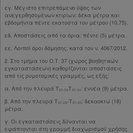
εγ. Μέγιστο επιτρεπόμενο ύψος των
ανεγερθησομένων κτιρίων: δέκα μέτρα και
εβδομήντα πέντε εκατοστά του μέτρου (10,75).
εδ. Αποστάσεις από τα όρια: πέντε (5) μέτρα.
εε. Λοιποί όροι δόμησης: κατά τον ν. 4067/2012.
2. Στο τμήμα του Ο.Τ. 37 (χώρος βοηθητικών
εγκαταστάσεων) καθορίζονται αποστάσεις
από τις ρυμοτομικές γραμμές, ως εξής:
α. Από την πλευρά Τ₃₇.₃₃Τ₃₇.₃₂: εννέα (9) μέτρα.
β. Από την πλευρά Τ₃₇.₂₉-Τ₃₇.₃₀: δεκαοκτώ (18)
μέτρα.
γ. Οι εγκαταστάσεις δύνανται να
εφάπτονται στη γραμμή διαχωρισμού χρήσης