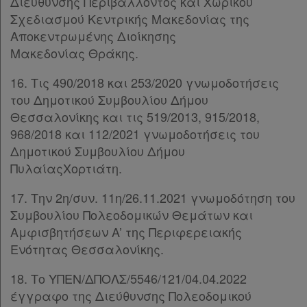
Διεύθυνσης Περιβάλλοντος και Χωρικού
Απόκτηση
Σχεδιασμού Κεντρικής Μακεδονίας της
Συνδρομής
Αποκεντρωμένης Διοίκησης
Μακεδονίας Θράκης.
Ατομική
16. Τις 490/2018 και 253/2020 γνωμοδοτήσεις
συνδρομή
του Δημοτικού Συμβουλίου Δήμου
Θεσσαλονίκης και τις 519/2013, 915/2018,
Ομαδικά
968/2018 και 112/2021 γνωμοδοτήσεις του
Δημοτικού Συμβουλίου Δήμου
πακέτα
ΠυλαίαςΧορτιάτη.
Παροχές
17. Την 2η/συν. 11η/26.11.2021 γνωμοδότηση του
σε
Συμβουλίου Πολεοδομικών Θεμάτων και
συνδρομητές
Αμφισβητήσεων A’ της Περιφερειακής
Ενότητας Θεσσαλονίκης.
18. Το ΥΠΕΝ/ΔΠΟΛΣ/5546/121/04.04.2022
έγγραφο της Διεύθυνσης Πολεοδομικού
Ενεργοί