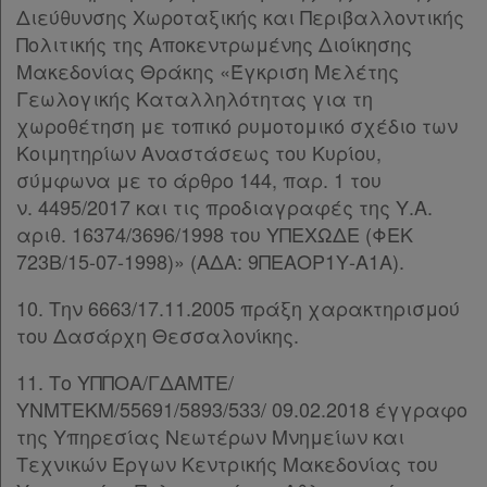
Διεύθυνσης Χωροταξικής και Περιβαλλοντικής
Πολιτικής της Αποκεντρωμένης Διοίκησης
Assistant
Μακεδονίας Θράκης «Έγκριση Μελέτης
Γεωλογικής Καταλληλότητας για τη
Νομολογία
χωροθέτηση με τοπικό ρυμοτομικό σχέδιο των
Kodiko
Κοιμητηρίων Αναστάσεως του Κυρίου,
σύμφωνα με το άρθρο 144, παρ. 1 του
Forum
ν. 4495/2017 και τις προδιαγραφές της Υ.Α.
αριθ. 16374/3696/1998 του ΥΠΕΧΩΔΕ (ΦΕΚ
Αναζήτηση
723Β/15-07-1998)» (ΑΔΑ: 9ΠΕΑΟΡ1Υ-Α1Α).
Κ.Α.Δ.
10. Την 6663/17.11.2005 πράξη χαρακτηρισμού
Διακρατικές
του Δασάρχη Θεσσαλονίκης.
Συμφωνίες
11. Το ΥΠΠΟΑ/ΓΔΑΜΤΕ/
Ελλάδας
ΥΝΜΤΕΚΜ/55691/5893/533/ 09.02.2018 έγγραφο
της Υπηρεσίας Νεωτέρων Μνημείων και
Τεχνικών Έργων Κεντρικής Μακεδονίας του