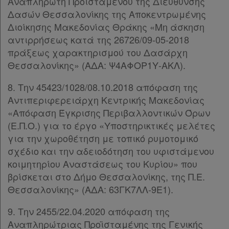
Αναπληρωτή Προϊσταμένου της Διεύθυνσης
Δασών Θεσσαλονίκης της Αποκεντρωμένης
Διοίκησης Μακεδονίας Θράκης «Μη άσκηση
αντιρρήσεως κατά της 26726/09-05-2018
πράξεως χαρακτηρισμού του Δασάρχη
Θεσσαλονίκης» (ΑΔΑ: Ψ4ΑΦΟΡ1Υ-ΑΚΛ).
8. Την 45423/1028/08.10.2018 απόφαση της
Αντιπεριφερειάρχη Κεντρικής Μακεδονίας
«Απόφαση Έγκρισης Περιβαλλοντικών Όρων
(Ε.Π.Ο.) για το έργο «Υποστηρικτικές μελέτες
για την χωροθέτηση με τοπικό ρυμοτομικό
σχέδιο και την αδειοδότηση του υφιστάμενου
κοιμητηρίου Αναστάσεως του Κυρίου» που
βρίσκεται στο Δήμο Θεσσαλονίκης, της Π.Ε.
Θεσσαλονίκης» (ΑΔΑ: 63ΓΚ7ΛΛ-9Ε1).
9. Την 2455/22.04.2020 απόφαση της
Χρήσιμα
Αναπληρώτριας Προϊσταμένης της Γενικής