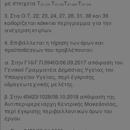
με στοιχεία Τ₃₇.₃₃-Τ₃₇.₆₅Τ₃₇.₆₆-Τ₃₇.₂₉.
3. Στα Ο.Τ. 22, 23, 24, 27, 28, 31, 38 και 39
καθορίζεται κόκκινο περίγραμμα για την
ανέγερση κτιρίων.
4. Επιβάλλεται η τήρηση των όρων και
προϋποθέσεων που προβλέπονται:
α. Στην Γ1δ/Γ.Π.59403/06.09.2017 απόφαση του
Γενικού Γραμματέα Δημόσιας Υγείας του
Υπουργείου Υγείας, περί έγκρισης
υδρογεωτεχνικής μελέτης.
β. Στην 45423/1028/08.10.2018 απόφαση της
Αντιπεριφερειάρχη Κεντρικής Μακεδονίας,
περί έγκρισης περιβαλλοντικών όρων του
έργου.