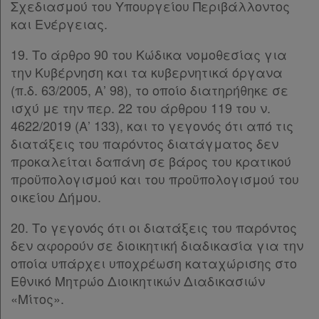
Σχεδιασμού του Υπουργείου Περιβάλλοντος
συνδρομητές
και Ενέργειας.
19. Το άρθρο 90 του Κώδικα νομοθεσίας για
Τα
την Κυβέρνηση και τα κυβερνητικά όργανα
αγαπημένα
(π.δ. 63/2005, Α’ 98), το οποίο διατηρήθηκε σε
ισχύ με την περ. 22 του άρθρου 119 του ν.
μου
4622/2019 (Α’ 133), και το γεγονός ότι από τις
διατάξεις του παρόντος διατάγματος δεν
Οι
προκαλείται δαπάνη σε βάρος του κρατικού
σημειώσεις
προϋπολογισμού και του προϋπολογισμού του
μου
οικείου Δήμου.
Ψάχνω
20. Το γεγονός ότι οι διατάξεις του παρόντος
δεν αφορούν σε διοικητική διαδικασία για την
και
οποία υπάρχει υποχρέωση καταχώρισης στο
δε
Εθνικό Μητρώο Διοικητικών Διαδικασιών
βρίσκω
«Μίτος».