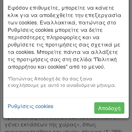
του Νομού Εύβοιας», (Δ’ 664), για έκταση
Εφόσον επιθυμείτε, μπορείτε να κάνετε
συνολικού εμβαδού 1.492.513,95 τ.μ. στις
κλικ για να αποδεχθείτε την επεξεργασία
θέσεις «Μακρυά Λενιά Άγιος
των cookies. Εναλλακτικά, πατώντας στο
Δημήτριος Βουνό Κοπρισιές κ.λπ.» Τ.Κ.
Ρυθμίσεις cookies μπορείτε να δείτε
Θαρρουνίων Δ.Ε. Ταμυνέων και Τ.Κ.
περισσότερες πληροφορίες και να
Μακρυχωρίου Δ.Κ. Κονιστρών Δήμου Κύμης-
ρυθμίσετε τις προτιμήσεις σας σχετικά με
Αλιβερίου Π.Ε. Ευβοίας.
τα cookies. Μπορείτε πάντα να αλλάξετε
τις προτιμήσεις σας στη σελίδα "Πολιτική
Ο ΓΕΝΙΚΟΣ ΓΡΑΜΜΑΤΕΑΣ ΔΑΣΩΝ TOY
απορρήτου και cookies" από το μενού.
ΥΠΟΥΡΓΕΙΟΥ ΠΕΡΙΒΑΛΛΟΝΤΟΣ ΚΑΙ ΕΝΕΡΓΕΙΑΣ
*Πατώντας Αποδοχή δε θα σας ξανα
Έχοντας υπόψη: 1. Την παρ. 1 του άρθρου 24
ενοχλήσουμε με αυτό το αναδυόμενο μήνυμα.
και την παρ. 3 του άρθρου 117 του
Συντάγματος της Ελλάδας.
Ρυθμίσεις cookies
Αποδοχή
2. Το άρθρο 44 του ν. 998/1979 «Περί
προστασίας των δασών και των δασικών εν
γένει εκτάσεων της χώρας», όπως
αντικαταστάθηκε και ισχύει σήμερα (Α’ 289).