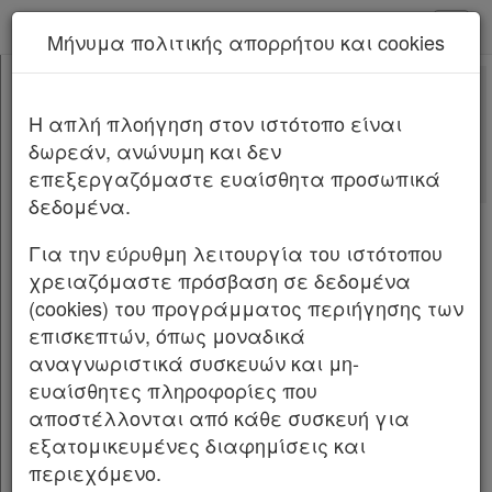
kodiko - Αρχική
Μήνυμα πολιτικής απορρήτου και cookies
Νέα υπηρεσία Kodiko Assistant.
Περισσότερα
619977
[-]
Αποφάσεις Οργάνων 619977/2024
H απλή πλοήγηση στον ιστότοπο είναι
Κεφαλίδα
δωρεάν, ανώνυμη και δεν
Σώμα
Αριθμ.
619977
ΦΕΚ Δ 960/31.12.2024
επεξεργαζόμαστε ευαίσθητα προσωπικά
Υπογραφές
δεδομένα.
Μερική Ανάκληση της υπ’ αρ. 5812/23-11-2007
απόφασης του Γενικού Γραμματέα
Για την εύρυθμη λειτουργία του ιστότοπου
Περιφέρειας Στερεάς Ελλάδας περί
χρειαζόμαστε πρόσβαση σε δεδομένα
«Κήρυξης ως αναδασωτέας έκτασης
(cookies) του προγράμματος περιήγησης των
συνολικού εμβαδού 152.140.634,58 τ.μ. στις
επισκεπτών, όπως μοναδικά
θέσεις “Γάια-Μακρυχώρι-
αναγνωριστικά συσκευών και μη-
ΠαραμερίτεςΠαρθένι κ.λπ.” περιφέρειας
ευαίσθητες πληροφορίες που
αποστέλλονται από κάθε συσκευή για
Δημ. Διαμ/των Μακρυχωρίου, Παραμεριτών,
εξατομικευμένες διαφημίσεις και
Αγ. Ιωάννη, Αγ. Λουκά, Τραχηλίου κ.λπ.,
περιεχόμενο.
Δήμων Ταμυνέων, Αυλώνος και Κονίστρων