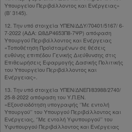
Συνδρομής
Υπουργείου Περιβάλλοντος και Ενέργειας»
(Β’ 3145).
Ατομική
12. Την υπό στοιχεία ΥΠΕΝ/ΔΔΥ/70401/5167/ 6-
7-2022 (ΑΔΑ: Ω8ΔΡ4653Π8-7ΨΡ) απόφαση
συνδρομή
Υπουργού Περιβάλλοντος και Ενέργειας
«Τοποθέτηση Προϊσταμένων σε θέσεις
Ομαδικά
ευθύνης επιπέδου Γενικής Διεύθυνσης στις
πακέτα
Επιθεωρήσεις Εφαρμογής Δασικής Πολιτικής
του Υπουργείου Περιβάλλοντος και
Παροχές
Ενέργειας».
σε
13. Την υπό στοιχεία ΥΠΕΝ/ΔΝΕΠ/83988/2740/
συνδρομητές
25-8-2022 απόφαση του Υ.Π.ΕΝ.
«Εξουσιοδότηση υπογραφής ‘’Με εντολή
Υπουργού’’ του Υπουργού Περιβάλλοντος και
Ενέργειας, ‘’Με εντολή Υφυπουργού’’ του
Ενεργοί
Υφυπουργού Περιβάλλοντος και Ενέργειας