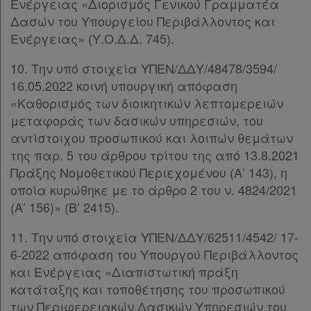
Ενέργειας «Διορισμός Γενικού Γραμματέα
Δασών του Υπουργείου Περιβάλλοντος και
Ενέργειας» (Υ.Ο.Δ.Δ. 745).
Εταιρεία
10. Την υπό στοιχεία ΥΠΕΝ/ΔΔΥ/48478/3594/
Επικοινωνία
16.05.2022 κοινή υπουργική απόφαση
«Καθορισμός των διοικητικών λεπτομερειών
Όροι
μεταφοράς των δασικών υπηρεσιών, του
χρήσης
αντίστοιχου προσωπικού και λοιπών θεμάτων
της παρ. 5 του άρθρου τρίτου της από 13.8.2021
Πολιτική
Πράξης Νομοθετικού Περιεχομένου (Α’ 143), η
απορρήτου
οποία κυρώθηκε με το άρθρο 2 του ν. 4824/2021
και
(Α’ 156)» (Β’ 2415).
cookies
11. Την υπό στοιχεία ΥΠΕΝ/ΔΔΥ/62511/4542/ 17-
6-2022 απόφαση του Υπουργού Περιβάλλοντος
και Ενέργειας «Διαπιστωτική πράξη
κατάταξης και τοποθέτησης του προσωπικού
Απόκτηση
των Περιφερειακών Δασικών Υπηρεσιών του