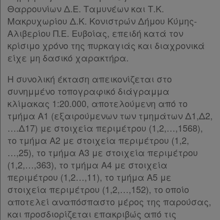
Θαρρουνίων Δ.Ε. Ταμυνέων και Τ.Κ.
Μακρυχωρίου Δ.Κ. Κονιστρών Δήμου Κύμης-
Αλιβερίου Π.Ε. Ευβοίας, επειδή κατά τον
κρίσιμο χρόνο της πυρκαγιάς και διαχρονικά
είχε μη δασικό χαρακτήρα.
Η συνολική έκταση απεικονίζεται στο
συνημμένο τοπογραφικό διάγραμμα
κλίμακας 1:20.000, αποτελούμενη από το
τμήμα Α1 (εξαιρούμενων των τμημάτων Δ1,Δ2,
….Δ17) με στοιχεία περιμέτρου (1,2,…,1568),
το τμήμα Α2 με στοιχεία περιμέτρου (1,2,
…,25), το τμήμα Α3 με στοιχεία περιμέτρου
(1,2,…,363), το τμήμα Α4 με στοιχεία
περιμέτρου (1,2…,11), το τμήμα Α5 με
στοιχεία περιμέτρου (1,2,…,152), το οποίο
αποτελεί αναπόσπαστο μέρος της παρούσας,
και προσδιορίζεται επακριβώς από τις