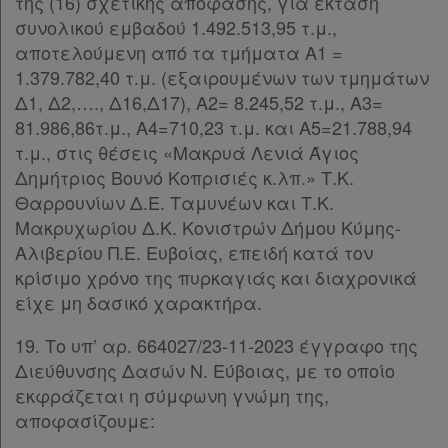
της (16) σχετικής απόφασης, για έκταση
συνολικού εμβαδού 1.492.513,95 τ.μ.,
αποτελούμενη από τα τμήματα Α1 =
1.379.782,40 τ.μ. (εξαιρουμένων των τμημάτων
Δ1, Δ2,…., Δ16,Δ17), Α2= 8.245,52 τ.μ., Α3=
81.986,86τ.μ., Α4=710,23 τ.μ. και Α5=21.788,94
τ.μ., στις θέσεις «Μακρυά Λενιά Άγιος
Δημήτριος Βουνό Κοπρισιές κ.λπ.» Τ.Κ.
Θαρρουνίων Δ.Ε. Ταμυνέων και Τ.Κ.
Μακρυχωρίου Δ.Κ. Κονιστρών Δήμου Κύμης-
Αλιβερίου Π.Ε. Ευβοίας, επειδή κατά τον
κρίσιμο χρόνο της πυρκαγιάς και διαχρονικά
είχε μη δασικό χαρακτήρα.
19. Το υπ’ αρ. 664027/23-11-2023 έγγραφο της
Διεύθυνσης Δασών Ν. Εύβοιας, με το οποίο
εκφράζεται η σύμφωνη γνώμη της,
αποφασίζουμε: