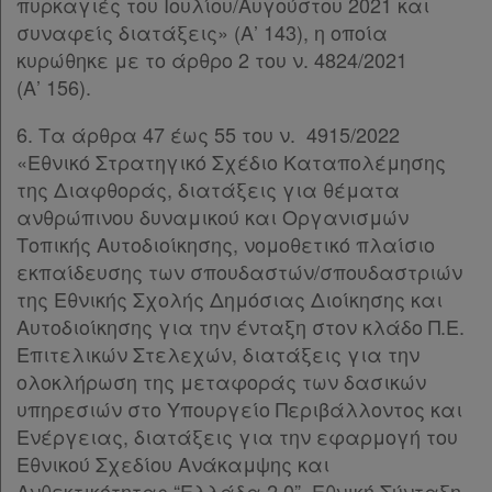
πυρκαγιές του Ιουλίου/Αυγούστου 2021 και
συναφείς διατάξεις» (Α’ 143), η οποία
κυρώθηκε με το άρθρο 2 του ν. 4824/2021
(Α’ 156).
6. Τα άρθρα 47 έως 55 του ν. 4915/2022
«Εθνικό Στρατηγικό Σχέδιο Καταπολέμησης
της Διαφθοράς, διατάξεις για θέματα
ανθρώπινου δυναμικού και Οργανισμών
Τοπικής Αυτοδιοίκησης, νομοθετικό πλαίσιο
εκπαίδευσης των σπουδαστών/σπουδαστριών
της Εθνικής Σχολής Δημόσιας Διοίκησης και
Αυτοδιοίκησης για την ένταξη στον κλάδο Π.Ε.
Επιτελικών Στελεχών, διατάξεις για την
ολοκλήρωση της μεταφοράς των δασικών
υπηρεσιών στο Υπουργείο Περιβάλλοντος και
Ενέργειας, διατάξεις για την εφαρμογή του
Χρήσιμα
Εθνικού Σχεδίου Ανάκαμψης και
Ανθεκτικότητας “Ελλάδα 2.0”, Εθνική Σύνταξη