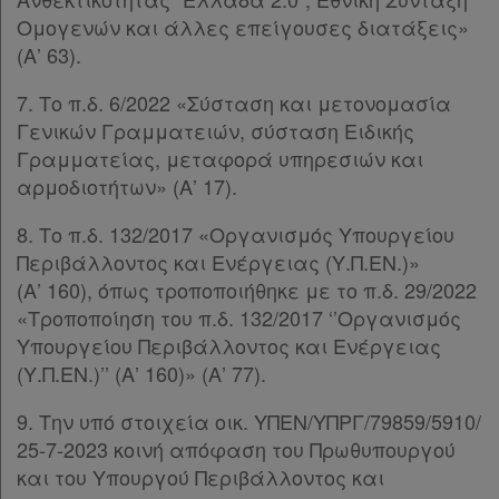
Assistant
Ομογενών και άλλες επείγουσες διατάξεις»
(Α’ 63).
Νομολογία
7. Το π.δ. 6/2022 «Σύσταση και μετονομασία
Kodiko
Γενικών Γραμματειών, σύσταση Ειδικής
Γραμματείας, μεταφορά υπηρεσιών και
Forum
αρμοδιοτήτων» (Α’ 17).
Αναζήτηση
8. Το π.δ. 132/2017 «Οργανισμός Υπουργείου
Κ.Α.Δ.
Περιβάλλοντος και Ενέργειας (Υ.Π.ΕΝ.)»
(Α’ 160), όπως τροποποιήθηκε με το π.δ. 29/2022
Διακρατικές
«Τροποποίηση του π.δ. 132/2017 ‘’Οργανισμός
Συμφωνίες
Υπουργείου Περιβάλλοντος και Ενέργειας
(Υ.Π.ΕΝ.)’’ (Α’ 160)» (Α’ 77).
Ελλάδας
9. Την υπό στοιχεία οικ. ΥΠΕΝ/ΥΠΡΓ/79859/5910/
25-7-2023 κοινή απόφαση του Πρωθυπουργού
και του Υπουργού Περιβάλλοντος και
Πληροφορίες