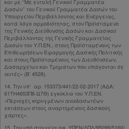
συνδρομητές
και με ‘’Με εντολή Γενικού Γραμματέα
Δασών’’ του Γενικού Γραμματέα Δασών του
Υπουργείου Περιβάλλοντος και Ενέργειας,
Τα
κατά λόγο αρμοδιότητας, στον Προϊστάμενο
αγαπημένα
της Γενικής Διεύθυνσης Δασών και Δασικού
μου
Περιβάλλοντος της Γενικής Γραμματείας
Δασών του Υ.Π.ΕΝ., στους Προϊσταμένους των
Οι
Επιθεωρήσεων Εφαρμογής Δασικής Πολιτικής
και στους Προϊσταμένους των Διευθύνσεων,
σημειώσεις
Δασαρχείων και Τμημάτων που υπάγονται σε
μου
αυτές» (Β’ 4528).
Ψάχνω
14. Την υπ’ αρ. 153373/441/22-02-2017 (ΑΔΑ:
και
61ΤΗ4653Π8-Ω7Θ) εγκύκλιο του Υ.Π.ΕΝ.
«Περιοχές κηρυγμένων αναδασωτέων
δε
εκτάσεων στους αναρτημένους δασικούς
βρίσκω
χάρτες».
15. Την υπό στοιχεία οικ. ΥΠΕΝ/ΔΠΔ/95099/5160/