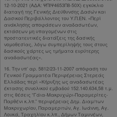
12-10-2021 (ΑΔΑ: ΨΠΙΨ4653Π8-50Χ) εγκύκλιο
διαταγή της Γενικής Διεύθυνσης Δασών και
Δασικού Περιβάλλοντος του Υ.Π.ΕΝ. «Περί
ανάκλησης αποφάσεων αναδασωτέων,
εκτάσεων μη υπαγομένων στις
προστατευτικές διατάξεις της δασικής
νομοθεσίας, λόγω συμπερίληψής τους στους
δασικούς χάρτες ως τμήματα ευρύτερης
αναδασωτέας».
16. Την υπ’ αρ. 5812/23-11-2007 απόφαση του
Γενικού Γραμματέα Περιφέρειας Στερεάς
Ελλάδας περί «Κήρυξης ως αναδασωτέας
έκτασης συνολικού εμβαδού 152.140.634,58 τ.μ.
στις θέσεις “Γάια-Μακρυχώρι-Παραμερίτες-
Παρθένι κ.λπ.” περιφέρειας Δημ. Διαμ/των
Μακρυχωρίου, Παραμεριτών, Αγ. Ιωάννη, Αγ.
Λουκά, Τραχηλίου κ.λπ., Δήμων Ταμυνέων,