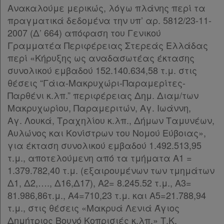
Ανακαλούμε μερικώς, λόγω πλάνης περί τα
πραγματικά δεδομένα την υπ’ αρ. 5812/23-11-
2007 (Δ’ 664) απόφαση του Γενικού
Γραμματέα Περιφέρειας Στερεάς Ελλάδας
περί «Κήρυξης ως αναδασωτέας έκτασης
συνολικού εμβαδού 152.140.634,58 τ.μ. στις
θέσεις “Γάια-Μακρυχώρι-Παραμερίτες-
Παρθένι κ.λπ.” περιφέρειας Δημ. Διαμ/των
Μακρυχωρίου, Παραμεριτών, Αγ. Ιωάννη,
Αγ. Λουκά, Τραχηλίου κ.λπ., Δήμων Ταμυνέων,
Αυλώνος και Κονίστρων του Νομού Εύβοιας»,
για έκταση συνολικού εμβαδού 1.492.513,95
τ.μ., αποτελούμενη από τα τμήματα Α1 =
1.379.782,40 τ.μ. (εξαιρουμένων των τμημάτων
Δ1, Δ2,…., Δ16,Δ17), Α2= 8.245.52 τ.μ., Α3=
81.986,86τ.μ., Α4=710,23 τ.μ. και Α5=21.788,94
τ.μ., στις θέσεις «Μακρυά Λενιά Άγιος
Δημήτριος Βουνό Κοπρισιές κ.λπ.» Τ.Κ.