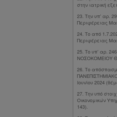
στην ιατρική εξε
Οι
23. Την υπ’ αρ. 2
σημειώσεις
Περιφέρειας Μακ
μου
24. Το από 1.7.2
Ψάχνω
Περιφέρειας Μακ
και
25. Το υπ’ αρ. 
δε
ΝΟΣΟΚΟΜΕΙΟΥ Θ
βρίσκω
26. Το απόσπασμα
ΠΑΝΕΠΙΣΤΗΜΙΑΚΟ
Ιουνίου 2024 (θέμ
27. Την υπό στοι
Οικονομικών Υπηρ
143).