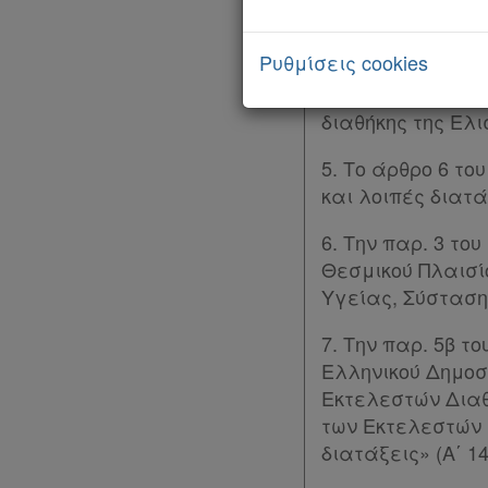
3. Το άρθρο 42 το
Ρυθμίσεις cookies
4. Το άρθρο 4 το
Δημοσίου, του Γ
διαθήκης της Ελ
5. Το άρθρο 6 το
και λοιπές διατάξ
6. Την παρ. 3 το
Θεσμικού Πλαισί
Υγείας, Σύσταση 
7. Την παρ. 5β τ
Ελληνικού Δημοσί
Εκτελεστών Διαθ
των Εκτελεστών 
διατάξεις» (Α΄ 14
Χρήσιμα