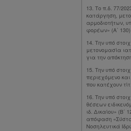
13. Το π.δ. 77/
Εταιρεία
κατάργηση, μετ
Επικοινωνία
αρμοδιοτήτων, υ
φορέων» (Α΄ 130) 
Όροι
14. Την υπό στοι
χρήσης
μετονομασία ιατ
για την απόκτηση 
Πολιτική
απορρήτου
15. Την υπό στοι
περιεχόμενο και
και
που κατέχουν τίτλ
cookies
16. Την υπό στοι
Απόκτηση
θέσεων ειδικευό
Συνδρομής
ιδ. Δικαίου» (Β΄ 
απόφαση «Σύστασ
Νοσηλευτικά Ιδρύ