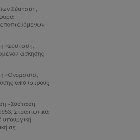
είων Σύσταση,
αφορά
ι εποπτευόμενων
ση «Σύσταση,
χομένου άσκησης
αση «Ονομασία,
ευσης από ιατρούς
αση «Σύσταση
1953, Στρατιωτικά
νή υπουργική
ική σε