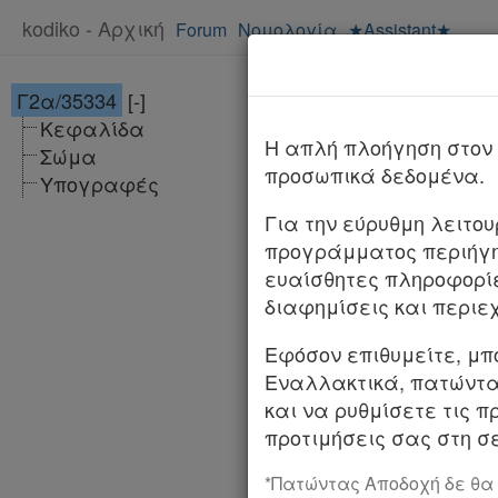
kodiko - Αρχική
Forum
Νομολογία
★Assistant★
Γ2α/35334
[-]
Υπ. Απόφαση Γ
Κεφαλίδα
ΦΕΚ
H απλή πλοήγηση στον 
Σώμα
προσωπικά δεδομένα.
Υπογραφές
Αριθμ.
Γ2α/3533
Για την εύρυθμη λειτο
Μεταφορά / μετα
προγράμματος περιήγη
εξειδικευόμενο
ευαίσθητες πληροφορί
«ΑΧΕΠΑ».
διαφημίσεις και περιε
ΟΙ ΥΦΥΠΟΥΡΓΟΙ 
Εφόσον επιθυμείτε, μπ
Εναλλακτικά, πατώντας
Έχοντας υπόψη: 1
και να ρυθμίσετε τις π
προτιμήσεις σας στη σε
2. Το άρθρο 83 
(Α΄ 123).
*Πατώντας Αποδοχή δε θα