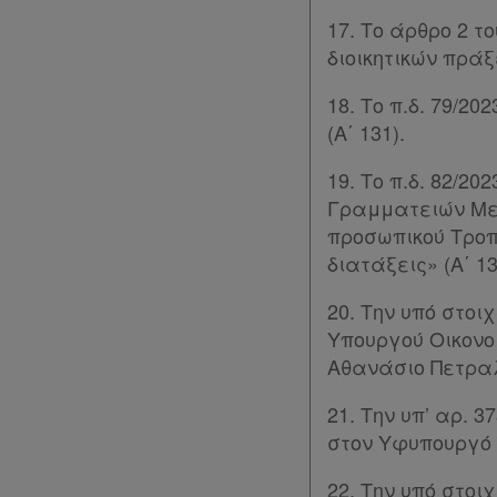
Ατομική
17. Το άρθρο 2 τ
συνδρομή
διοικητικών πράξε
Ομαδικά
18. Το π.δ. 79/
πακέτα
(Α΄ 131).
Παροχές
19. Το π.δ. 82/
Γραμματειών Με
σε
προσωπικού Τροπο
συνδρομητές
διατάξεις» (Α΄ 13
Ενεργοί
20. Την υπό στοι
συνδρομητές
Υπουργού Οικονο
Αθανάσιο Πετραλι
Τα
21. Την υπ’ αρ.
αγαπημένα
στον Υφυπουργό 
μου
22. Την υπό στοι