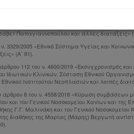
υ ν. 3418/2005 «Κώδικας Ιατρικής Δεοντολογίας» (Α
υ ν. 4613/2019 «Κύρωση της σύμβασης δωρεάς μετα
ενικού Νοσοκομείου Παίδων Πεντέλης και των συνε
ισάβετ Παπαγιαννοπούλου και άλλες διατάξεις» (Α
υ ν. 3329/2005 «Εθνικό Σύστημα Υγείας και Κοινων
εις» (Α΄ 81).
υ άρθρου 112 του ν. 4600/2019 «Εκσυγχρονισμός κ
ου Ιδιωτικών Κλινικών, Σύσταση Εθνικού Οργανισ
Εθνικού Ινστιτούτου Νεοπλασιών και λοιπές διατάξ
ου άρθρου 8 του ν. 4558/2018 «Κύρωση συμβάσεων 
ου και του Γενικού Νοσοκομείου Χανίων και της Ε
ήκης Γ.Γ. Μαλινάκη και του Γενικού Νοσοκομείου
της διαθήκης της Μαρίας (Μάρης) Βεργωτή αντίστ
0).