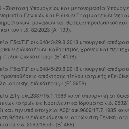
2023 «Σύσταση Υπουργείου και μετονομασία Υπουργ
ονομασία Γενικών και Ειδικών Γραμματειών Μετ
πηρεσιακών, μονάδων και θέσεων προσωπικού κα
και του π.δ. 82/2023 (Α΄ 139).
χεία Γ5α/Γ.Π.οικ.64843/29.8.2018 υπουργική απόφα
ρικών ειδικοτήτων, καθορισμός χρόνου και περιε
τίτλου ειδικότητας» (Β΄ 4138).
χεία Γ5α/Γ.Π.οικ.64845/29.8.2018 υπουργική απόφ
 προϋποθέσεις απόκτησης τίτλου ιατρικής εξειδίκ
ο ιατρικής ειδικότητας» (Β΄ 3958).
χεία Δ1γ.οικ.2337/15.1.1986 κοινή υπουργική απόφ
μενων ιατρών σε Νοσηλευτικά Ιδρύματα ν.δ. 2592/
12) και την υπό στοιχεία Α3β/ οικ.9609/17.7.1985 κοι
η θέσεων ειδικευόμενων ιατρών στη Γενική Ιατρ
ματα ν.δ. 2592/1953» (Β΄ 469).