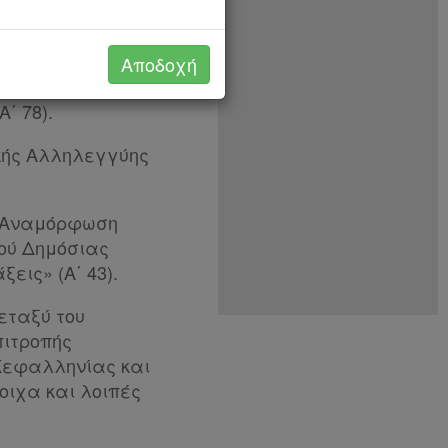
΄ 287).
ξύ του Ελληνικού
Αποδοχή
κτελεστών της
΄ 78).
ικής Αλληλεγγύης
αι Αναμόρφωση
μού Δημόσιας
εις» (Α΄ 43).
μεταξύ του
πιτροπής
 Κεφαλληνίας και
οιχα και λοιπές