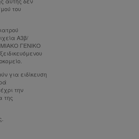
ς αυτής δεν
μού του
 ιατρού
ιχεία Α3β/
ΤΗΜΙΑΚΟ ΓΕΝΙΚΟ
ξειδικευόμενου
οκομείο.
ύν για ειδίκευση
ιρά
μέχρι την
α της
ς.