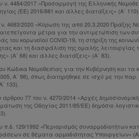
ου ν. 4484/2017 «Προσαρμογή της Ελληνικής Νομοθε
ηγίας (ΕΕ) 2016/881 και άλλες διατάξεις» (Α΄ 110)
υ ν. 4683/2020 «Κύρωση της από 20.3.2020 Πράξης Ν
ατεπείγοντα μέτρα για την αντιμετώπιση των συ
άς του κορωνοϊού COVID-19, τη στήριξη της κοινωνί
ητας και τη διασφάλιση της ομαλής λειτουργίας 
ς» (Α΄ 68) και άλλες διατάξεις» (Α΄ 83).
του Κώδικα Νομοθεσίας για την Κυβέρνηση και τα 
2005, Α΄ 98), όπως διατηρήθηκε σε ισχύ με την παρ.
Α΄ 133).
ου άρθρου 77 του ν. 4270/2014 «Αρχές δημοσιονομικ
μάτωση της Οδηγίας 2011/85/ΕΕ) δημόσιο λογιστι
3).
ου π.δ. 129/1992 «Περιορισμός συναρμοδιοτήτων κα
άσεων σε θέματα αρμοδιότητας Υπουργείων» (Α΄