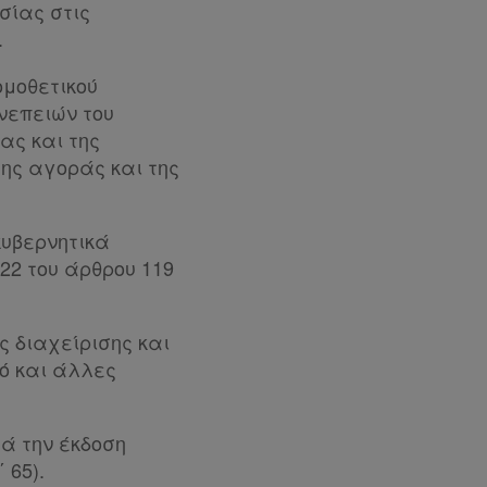
σίας στις
.
ομοθετικού
νεπειών του
ας και της
της αγοράς και της
κυβερνητικά
 22 του άρθρου 119
ής διαχείρισης και
κό και άλλες
τά την έκδοση
 65).