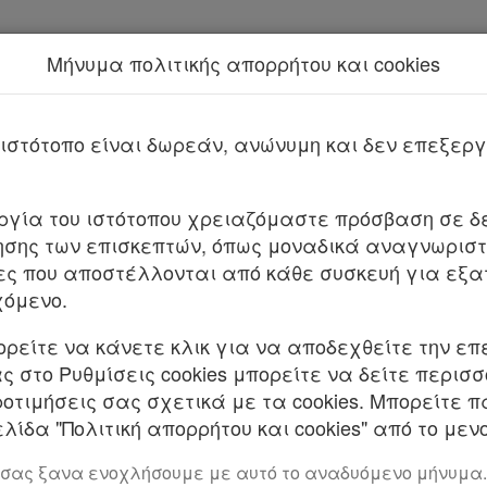
Μήνυμα πολιτικής απορρήτου και cookies
Νέα υπηρεσία Kodiko Assistant.
Π
2α/35334/2024
ιστότοπο είναι δωρεάν, ανώνυμη και δεν επεξε
4
υργία του ιστότοπου χρειαζόμαστε πρόσβαση σε δε
τροπή οργανικής θέσης ειδικευόμενου ιατρού σε 
σης των επισκεπτών, όπως μοναδικά αναγνωριστι
υ ιατρού στο ΠΑΝΕΠΙΣΤΗΜΙΑΚΟ ΓΕΝΙΚΟ ΝΟΣΟΚΟΜΕ
ες που αποστέλλονται από κάθε συσκευή για εξα
χόμενο.
ΕΘΝΙΚΗΣ ΟΙΚΟΝΟΜΙΑΣ ΚΑΙ ΟΙΚΟΝΟΜΙΚΩΝ ΥΓΕΙΑΣ
ορείτε να κάνετε κλικ για να αποδεχθείτε την επ
 στο Ρυθμίσεις cookies μπορείτε να δείτε περισ
. Το άρθρο 38 του ν. 1397/1983 «Εθνικό Σύστημα Υγε
ροτιμήσεις σας σχετικά με τα cookies. Μπορείτε 
λίδα "Πολιτική απορρήτου και cookies" από το μενο
του ν. 2071/1992 «Εκσυγχρονισμός και Οργάνωση Σ
 σας ξανα ενοχλήσουμε με αυτό το αναδυόμενο μήνυμα.