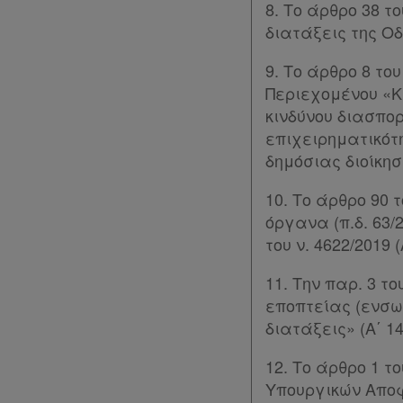
8. Το άρθρο 38 τ
διατάξεις της Οδ
Assistant
9. Το άρθρο 8 το
Νομολογία
Περιεχομένου «Κ
κινδύνου διασπορ
Kodiko
επιχειρηματικότ
Forum
δημόσιας διοίκηση
10. Το άρθρο 90 
Αναζήτηση
όργανα (π.δ. 63/
Κ.Α.Δ.
του ν. 4622/2019 (
Διακρατικές
11. Την παρ. 3 τ
Συμφωνίες
εποπτείας (ενσω
διατάξεις» (Α΄ 14
Ελλάδας
12. Το άρθρο 1 τ
Πληροφορίες
Υπουργικών Αποφ