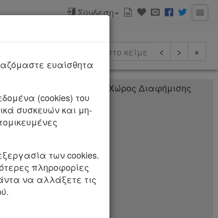
Σύνδεση
ερισσότερα
<
>
×
ργαζόμαστε ευαίσθητα
δομένα (cookies) του
θέση
κά συσκευών και μη-
ΙΟ ΘΕΣΣΑΛΟΝΙΚΗΣ
τομικευμένες
εξεργασία των cookies.
σότερες πληροφορίες
ίας» (Α΄ 143).
πάντα να αλλάξετε τις
ύ.
υστήματος Υγείας»