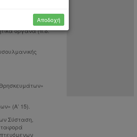
διαφάνεια της
διοίκησης» (Α’
Αποδοχή
ε σε ισχύ με το
τικά όργανα (π.δ.
ουσουλμανικής
ι Θρησκευμάτων»
ν» (Α’ 15).
ίων Σύσταση,
Μεταφορά
οπτευόμενων