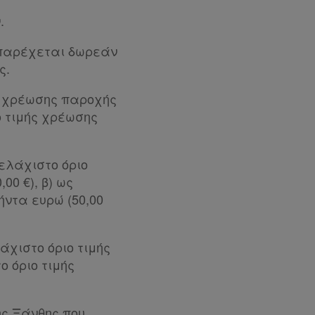
.
 παρέχεται δωρεάν
ς.
ής χρέωσης παροχής
ο τιμής χρέωσης
 ελάχιστο όριο
0 €), β) ως
ήντα ευρώ (50,00
άχιστο όριο τιμής
ο όριο τιμής
ης Ξάνθης που