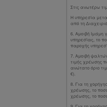
Οι
Στις ανωτέρω τι
σημειώσεις
Η υπηρεσία μετα
μου
από τη Διαχειρι
Ψάχνω
6. Αμοιβή Ιμάμη 
υπηρεσίας, το πο
και
παροχής υπηρεσία
δε
βρίσκω
7. Αμοιβή ψαλτών
τιμής χρέωσης πα
ανώτατο όριο τι
€).
8. Για τη χορήγη
χρέωσης, το ποσό
χρέωσης, το ποσό
9. Για τη χορήγ