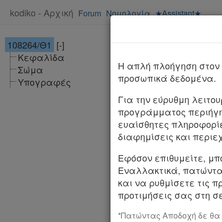
kodiko - Αρχική
Forum
Νομολογία
★Assistant★
108264/Θ1
[-]
Υπ. Απόφαση 1
Κεφαλίδα
ΦΕΚ
H απλή πλοήγηση στον 
Σώμα
προσωπικά δεδομένα.
Υπογραφές
Αριθμ.
108264/Θ
Για την εύρυθμη λειτο
Καθορισμός των π
προγράμματος περιήγη
ελάχιστων και 
ευαίσθητες πληροφορί
από τη Διαχειρι
διαφημίσεις και περιε
ΟΙ ΥΠΟΥΡΓΟΙ ΕΘ
Εφόσον επιθυμείτε, μπ
ΚΑΙ ΑΘΛΗΤΙΣΜΟ
Εναλλακτικά, πατώντας
και να ρυθμίσετε τις π
Έχοντας υπόψη: 1
προτιμήσεις σας στη σε
διατάξεις για τ
ρυθμίσεις» (Α’ 96)
*Πατώντας Αποδοχή δε θα