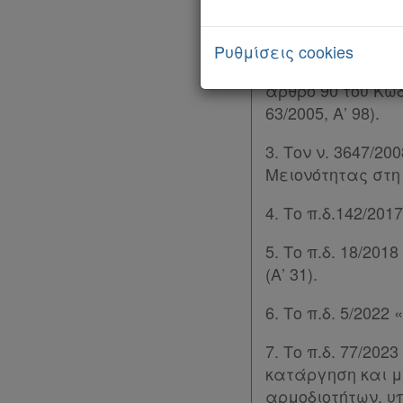
2. Τον ν. 4622/2
Κυβέρνησης, των 
Ρυθμίσεις cookies
133) και ιδίως τη
άρθρο 90 του Κώδ
63/2005, Α’ 98).
3. Τον ν. 3647/2
Μειονότητας στη 
4. Το π.δ.142/20
5. Το π.δ. 18/2
(Α’ 31).
6. Το π.δ. 5/202
7. Το π.δ. 77/2
κατάργηση και 
Χρήσιμα
αρμοδιοτήτων, υ