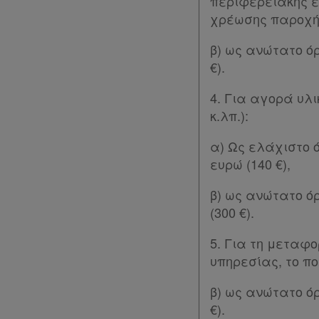
περιφερειακής ε
συνδρομή
χρέωσης παροχής
β) ως ανώτατο όρ
Ομαδικά
€).
πακέτα
4. Για αγορά υλ
Παροχές
κ.λπ.):
σε
α) Ως ελάχιστο 
συνδρομητές
ευρώ (140 €),
Ενεργοί
β) ως ανώτατο ό
συνδρομητές
(300 €).
5. Για τη μεταφ
Τα
υπηρεσίας, το πο
αγαπημένα
β) ως ανώτατο όρ
μου
€).