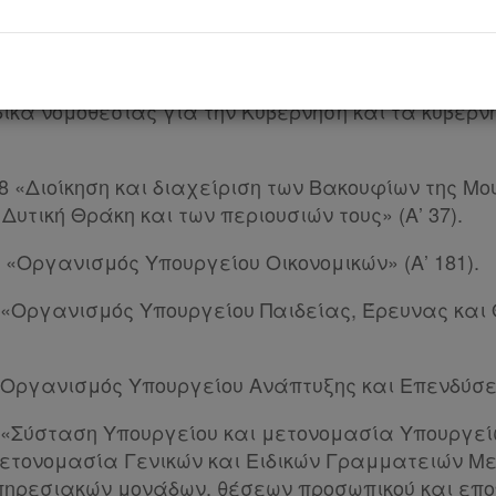
019 «Επιτελικό Κράτος: οργάνωση, λειτουργία και 
κυβερνητικών οργάνων και της κεντρικής δημόσιας 
ν περ. 22 του άρθρου 119 αυτού, το οποίο διατήρησ
ικα νομοθεσίας για την Κυβέρνηση και τα κυβερνη
008 «Διοίκηση και διαχείριση των Βακουφίων της Μ
Δυτική Θράκη και των περιουσιών τους» (Α’ 37).
17 «Οργανισμός Υπουργείου Οικονομικών» (Α’ 181).
018 «Οργανισμός Υπουργείου Παιδείας, Έρευνας κα
2 «Οργανισμός Υπουργείου Ανάπτυξης και Επενδύσεω
023 «Σύσταση Υπουργείου και μετονομασία Υπουργε
μετονομασία Γενικών και Ειδικών Γραμματειών 
πηρεσιακών μονάδων, θέσεων προσωπικού και επ