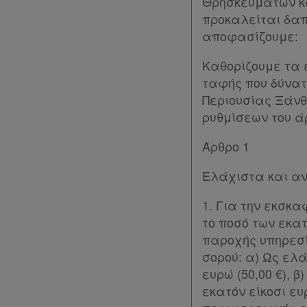
Θρησκευμάτων κα
Εταιρεία
προκαλείται δαπά
αποφασίζουμε:
Επικοινωνία
Καθορίζουμε τα 
Όροι
ταφής που δύνατ
Περιουσίας Ξάνθ
χρήσης
ρυθμίσεων του άρ
Πολιτική
Άρθρο 1
απορρήτου
Ελάχιστα και α
και
cookies
1. Για την εκσκ
το ποσό των εκατ
Απόκτηση
παροχής υπηρεσία
Συνδρομής
σορού: α) Ως ελ
ευρώ (50,00 €), 
εκατόν είκοσι ευ
Ατομική