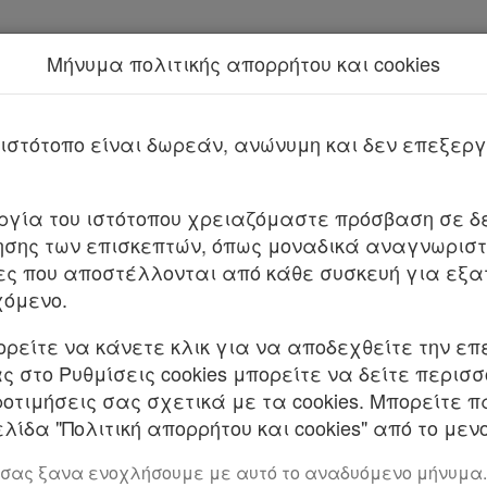
Μήνυμα πολιτικής απορρήτου και cookies
Νέα υπηρεσία Kodiko Assistant.
Π
08264/Θ1/2024
ιστότοπο είναι δωρεάν, ανώνυμη και δεν επεξε
1
υργία του ιστότοπου χρειαζόμαστε πρόσβαση σε δε
ροβλεπόμενων στην παρ. 4 του άρθρου 58 του ν. 48
σης των επισκεπτών, όπως μοναδικά αναγνωριστι
ανώτατων ορίων τιμών για παροχή υπηρεσιών τα
ες που αποστέλλονται από κάθε συσκευή για εξα
στική Επιτροπή Μουσουλμανικής Περιουσίας Ξάνθη
χόμενο.
ΝΙΚΗΣ ΟΙΚΟΝΟΜΙΑΣ ΚΑΙ ΟΙΚΟΝΟΜΙΚΩΝ ΠΑΙΔΕΙΑΣ,
ορείτε να κάνετε κλικ για να αποδεχθείτε την επ
Υ ΑΝΑΠΤΥΞΗΣ
 στο Ρυθμίσεις cookies μπορείτε να δείτε περισ
ροτιμήσεις σας σχετικά με τα cookies. Μπορείτε 
. Το άρθρο 58 του ν. 4807/2021 «Θεσμικό πλαίσιο
λίδα "Πολιτική απορρήτου και cookies" από το μενο
ο ανθρώπινο δυναμικό του δημοσίου τομέα και άλλ
.
 σας ξανα ενοχλήσουμε με αυτό το αναδυόμενο μήνυμα.