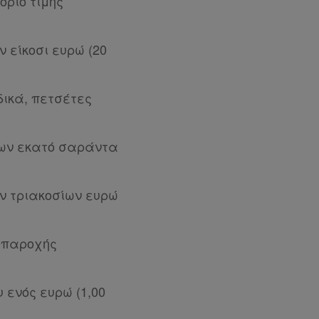
όριο τιμής
 είκοσι ευρώ (20
δικά, πετσέτες
των εκατό σαράντα
ων τριακοσίων ευρώ
ς παροχής
 ενός ευρώ (1,00