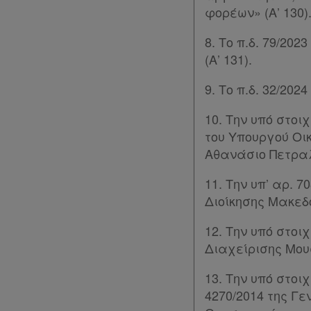
φορέων» (Α’ 130)
Assistant
8. Το π.δ. 79/2
(Α’ 131).
Νομολογία
9. Το π.δ. 32/20
Kodiko
Forum
10. Την υπό στοι
του Υπουργού Οι
Αναζήτηση
Αθανάσιο Πετραλι
Κ.Α.Δ.
11. Την υπ’ αρ.
Διοίκησης Μακεδ
Διακρατικές
Συμφωνίες
12. Την υπό στοι
Διαχείρισης Μου
Ελλάδας
13. Την υπό στοιχ
Πληροφορίες
4270/2014 της Γε