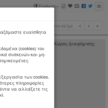
Σύνδεση
ερισσότερα
<
>
×
ργαζόμαστε ευαίσθητα
δομένα (cookies) του
07/2021 (Α’ 96)
κά συσκευών και μη-
φής μουσουλμάνων
τομικευμένες
ς.
 ΘΡΗΣΚΕΥΜΑΤΩΝ
εξεργασία των cookies.
σότερες πληροφορίες
πάντα να αλλάξετε τις
 τηλεργασίας,
ύ.
ες επείγουσες