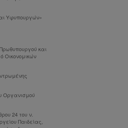
και Υφυπουργών»
υ Πρωθυπουργού και
ό Οικονομικών
εντρωμένης
ου Οργανισμού
ρου 24 του ν.
ργείου Παιδείας,