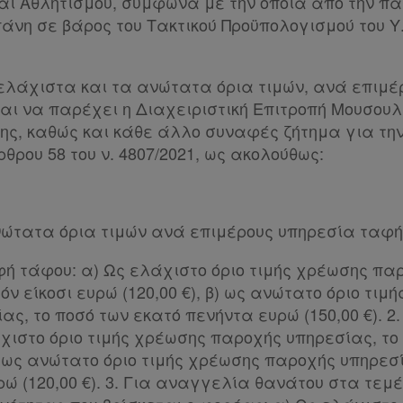
ι Αθλητισμού, σύμφωνα με την οποία από την π
νη σε βάρος του Τακτικού Προϋπολογισμού του Υ.Π
ελάχιστα και τα ανώτατα όρια τιμών, ανά επιμέ
αι να παρέχει η Διαχειριστική Επιτροπή Μουσου
ης, καθώς και κάθε άλλο συναφές ζήτημα για τη
θρου 58 του ν. 4807/2021, ως ακολούθως:
νώτατα όρια τιμών ανά επιμέρους υπηρεσία ταφ
αφή τάφου: α) Ως ελάχιστο όριο τιμής χρέωσης πα
όν είκοσι ευρώ (120,00 €), β) ως ανώτατο όριο τιμ
ς, το ποσό των εκατό πενήντα ευρώ (150,00 €). 2.
άχιστο όριο τιμής χρέωσης παροχής υπηρεσίας, το
β) ως ανώτατο όριο τιμής χρέωσης παροχής υπηρεσ
ρώ (120,00 €). 3. Για αναγγελία θανάτου στα τεμέ