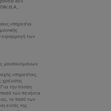
αρούσα δεν
ΑΙ.Θ.Α.,
ρους υπηρεσία
λμανικής
ν εφαρμογή των
ής μουσουλμάνων
ροχής υπηρεσίας,
ής χρέωσης
 Για την πλύση
 ποσό των πενήντα
ίας, το ποσό των
νη εντός της