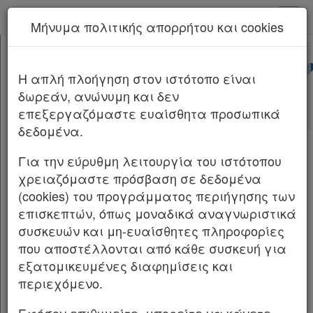
kodiko - Αρχική
Μήνυμα πολιτικής απορρήτου και cookies
Νέα υπηρεσία Kodiko Assistant.
Περισσότερα
ΦΕΚ Β 2238/2024
[-]
Διορθώσεις Σφαλμάτων ΦΕΚ Β
H απλή πλοήγηση στον ιστότοπο είναι
Κεφαλίδα
2238/2024/2024
δωρεάν, ανώνυμη και δεν
Σώμα
επεξεργαζόμαστε ευαίσθητα προσωπικά
Υπογραφές
19
δεδομένα.
ΔΙΟΡΘΩΣΕΙΣ ΣΦΑΛΜΑΤΩΝ
Για την εύρυθμη λειτουργία του ιστότοπου
χρειαζόμαστε πρόσβαση σε δεδομένα
Στην υπό στοιχεία Φ.27519/2023/0005123/22-11-
Χρήσιμα
(cookies) του προγράμματος περιήγησης των
2023 απόφαση της Προϊσταμένης της Γενικής
επισκεπτών, όπως μοναδικά αναγνωριστικά
Διεύθυνσης Ιθαγένειας του Υπουργείου
συσκευών και μη-ευαίσθητες πληροφορίες
Assistant
Εσωτερικών, που δημοσιεύθηκε στην
που αποστέλλονται από κάθε συσκευή για
Εφημερίδα της Κυβερνήσεως (Β’ 258) στη
εξατομικευμένες διαφημίσεις και
Νομολογία
σελίδα 2151, στη β’ στήλη, στον στίχο 17 εκ
περιεχόμενο.
των άνω, γίνεται η εξής διόρθωση:
Kodiko