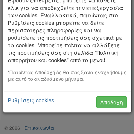
Εφόσον επιθυμείτε, μπορείτε να κάνετε
από το λανθασμένο: «13-10-1973», στο ορθό:
Forum
κλικ για να αποδεχθείτε την επεξεργασία
«07-10-1973».
των cookies. Εναλλακτικά, πατώντας στο
Αναζήτηση
Ρυθμίσεις cookies μπορείτε να δείτε
(Από τη Γενική Διεύθυνση Ιθαγένειας του
Κ.Α.Δ.
περισσότερες πληροφορίες και να
Υπουργείου Εσωτερικών)
ρυθμίσετε τις προτιμήσεις σας σχετικά με
Διακρατικές
τα cookies. Μπορείτε πάντα να αλλάξετε
τις προτιμήσεις σας στη σελίδα "Πολιτική
Συμφωνίες
απορρήτου και cookies" από το μενού.
Ελλάδας
*Πατώντας Αποδοχή δε θα σας ξανα ενοχλήσουμε
με αυτό το αναδυόμενο μήνυμα.
Πληροφορίες
Ρυθμίσεις cookies
Αποδοχή
Εταιρεία
Επικοινωνία
©
2026
Επικοινωνία