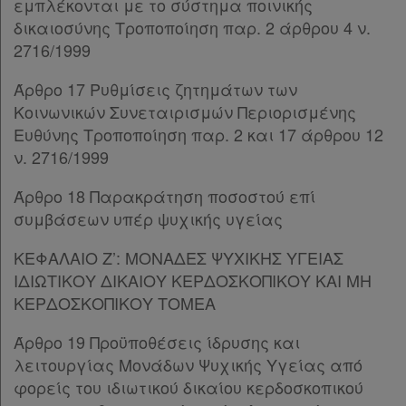
Παρ.4
εμπλέκονται με το σύστημα ποινικής
Παρ.5
δικαιοσύνης Τροποποίηση παρ. 2 άρθρου 4 ν.
Άρθρο 36
[-]
2716/1999
Παρ.1
Άρθρο 17 Ρυθμίσεις ζητημάτων των
Παρ.2
Κοινωνικών Συνεταιρισμών Περιορισμένης
Παρ.3
Ευθύνης Τροποποίηση παρ. 2 και 17 άρθρου 12
Άρθρο 37
[-]
ν. 2716/1999
Παρ.1
Παρ.2
Άρθρο 18 Παρακράτηση ποσοστού επί
Παρ.3
συμβάσεων υπέρ ψυχικής υγείας
Παρ.4
Παρ.5
ΚΕΦΑΛΑΙΟ Ζ’: ΜΟΝΑΔΕΣ ΨΥΧΙΚΗΣ ΥΓΕΙΑΣ
Παρ.6
ΙΔΙΩΤΙΚΟΥ ΔΙΚΑΙΟΥ ΚΕΡΔΟΣΚΟΠΙΚΟΥ ΚΑΙ ΜΗ
Άρθρο 38
[-]
ΚΕΡΔΟΣΚΟΠΙΚΟΥ ΤΟΜΕΑ
Παρ.1
Άρθρο 19 Προϋποθέσεις ίδρυσης και
Παρ.2
λειτουργίας Μονάδων Ψυχικής Υγείας από
Παρ.3
φορείς του ιδιωτικού δικαίου κερδοσκοπικού
Παρ.4