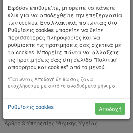
Παρ.1
Εφόσον επιθυμείτε, μπορείτε να κάνετε
Εκδίδομε τον ακόλουθο νόμο που ψήφισε η
Παρ.2
κλικ για να αποδεχθείτε την επεξεργασία
Βουλή:
Άρθρο 5
των cookies. Εναλλακτικά, πατώντας στο
ΚΕΦΑΛΑΙΟ Δ’
[-]
Ρυθμίσεις cookies μπορείτε να δείτε
ΠΙΝΑΚΑΣ ΠΕΡΙΕΧΟΜΕΝΩΝ
Άρθρο 6
[-]
περισσότερες πληροφορίες και να
Παρ.1
ΜΕΡΟΣ Α’: ΕΘΝΙΚΟ ΔΙΚΤΥΟ ΥΠΗΡΕΣΙΩΝ
ρυθμίσετε τις προτιμήσεις σας σχετικά με
Παρ.2
ΨΥΧΙΚΗΣ ΥΓΕΙΑΣ
τα cookies. Μπορείτε πάντα να αλλάξετε
Παρ.3
τις προτιμήσεις σας στη σελίδα "Πολιτική
ΚΕΦΑΛΑΙΟ Α’: ΓΕΝΙΚΕΣ ΔΙΑΤΑΞΕΙΣ
Παρ.4
απορρήτου και cookies" από το μενού.
Παρ.5
Άρθρο 1 Σκοπός
Άρθρο 7
[-]
*Πατώντας Αποδοχή δε θα σας ξανα
ενοχλήσουμε με αυτό το αναδυόμενο μήνυμα.
Παρ.1
Άρθρο 2 Αντικείμενο
Παρ.2
Παρ.3
ΚΕΦΑΛΑΙΟ Β’: ΓΕΝΙΚΕΣ ΑΡΧΕΣ ΠΑΡΟΧΗΣ
Ρυθμίσεις cookies
Αποδοχή
Παρ.4
ΥΠΗΡΕΣΙΩΝ ΨΥΧΙΚΗΣ ΥΓΕΙΑΣ
Παρ.5
Άρθρο 3 Υπηρεσίες Ψυχικής Υγείας
Παρ.6
Παρ.7