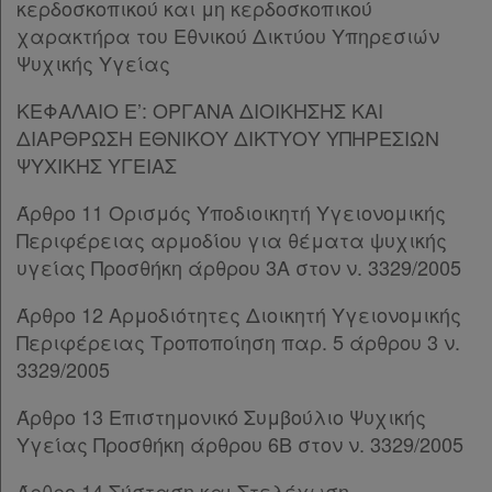
κερδοσκοπικού και μη κερδοσκοπικού
Άρθρο 28
χαρακτήρα του Εθνικού Δικτύου Υπηρεσιών
ΚΕΦΑΛΑΙΟ Β’
[-]
Ψυχικής Υγείας
Άρθρο 29
[-]
Παρ.1
ΚΕΦΑΛΑΙΟ Ε’: ΟΡΓΑΝΑ ΔΙΟΙΚΗΣΗΣ ΚΑΙ
Παρ.2
ΔΙΑΡΘΡΩΣΗ ΕΘΝΙΚΟΥ ΔΙΚΤΥΟΥ ΥΠΗΡΕΣΙΩΝ
Παρ.3
ΨΥΧΙΚΗΣ ΥΓΕΙΑΣ
Παρ.4
Άρθρο 11 Ορισμός Υποδιοικητή Υγειονομικής
Άρθρο 30
[-]
Περιφέρειας αρμοδίου για θέματα ψυχικής
Παρ.1
υγείας Προσθήκη άρθρου 3Α στον ν. 3329/2005
Παρ.2
Παρ.3
Άρθρο 12 Αρμοδιότητες Διοικητή Υγειονομικής
Παρ.4
Περιφέρειας Τροποποίηση παρ. 5 άρθρου 3 ν.
Άρθρο 31
3329/2005
ΚΕΦΑΛΑΙΟ Γ’
[-]
Άρθρο 32
[-]
Άρθρο 13 Επιστημονικό Συμβούλιο Ψυχικής
Παρ.1
Υγείας Προσθήκη άρθρου 6Β στον ν. 3329/2005
Παρ.2
Άρθρο 14 Σύσταση και Στελέχωση