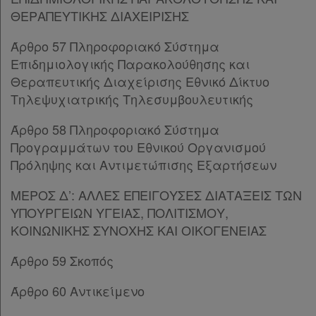
ΘΕΡΑΠΕΥΤΙΚΗΣ ΔΙΑΧΕΙΡΙΣΗΣ
Άρθρο 83
[-]
Παρ.1
Άρθρο 57 Πληροφοριακό Σύστημα
Παρ.2
Επιδημιολογικής Παρακολούθησης και
Παρ.3
Θεραπευτικής Διαχείρισης Εθνικό Δίκτυο
Παρ.4
Τηλεψυχιατρικής Τηλεσυμβουλευτικής
Παρ.5
Παρ.6
Άρθρο 58 Πληροφοριακό Σύστημα
Παρ.7
Προγραμμάτων του Εθνικού Οργανισμού
Παρ.8
Πρόληψης και Αντιμετώπισης Εξαρτήσεων
Παρ.9
Άρθρο 84
[-]
ΜΕΡΟΣ Δ’: ΑΛΛΕΣ ΕΠΕΙΓΟΥΣΕΣ ΔΙΑΤΑΞΕΙΣ ΤΩΝ
Παρ.1
ΥΠΟΥΡΓΕΙΩΝ ΥΓΕΙΑΣ, ΠΟΛΙΤΙΣΜΟΥ,
Παρ.2
ΚΟΙΝΩΝΙΚΗΣ ΣΥΝΟΧΗΣ ΚΑΙ ΟΙΚΟΓΕΝΕΙΑΣ
Παρ.3
Άρθρο 59 Σκοπός
Παρ.4
Παρ.5
Άρθρο 60 Αντικείμενο
Παρ.6
Παρ.7