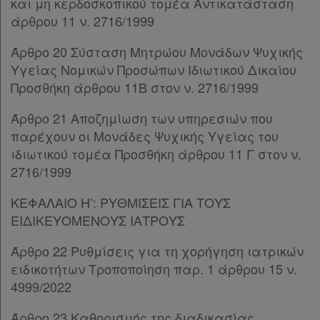
και μη κερδοσκοπικού τομέα Αντικατάσταση
Παρ.5
άρθρου 11 ν. 2716/1999
Παρ.6
Άρθρο 39
[-]
Άρθρο 20 Σύσταση Μητρώου Μονάδων Ψυχικής
Παρ.1
Υγείας Νομικών Προσώπων Ιδιωτικού Δικαίου
Παρ.2
Προσθήκη άρθρου 11Β στον ν. 2716/1999
Παρ.3
Παρ.4
Άρθρο 21 Αποζημίωση των υπηρεσιών που
Παρ.5
παρέχουν οι Μονάδες Ψυχικής Υγείας του
Παρ.6
ιδιωτικού τομέα Προσθήκη άρθρου 11 Γ στον ν.
Παρ.7
2716/1999
Άρθρο 40
[-]
Παρ.1
ΚΕΦΑΛΑΙΟ Η’: ΡΥΘΜΙΣΕΙΣ ΓΙΑ ΤΟΥΣ
Παρ.2
ΕΙΔΙΚΕΥΟΜΕΝΟΥΣ ΙΑΤΡΟΥΣ
Άρθρο 41
[-]
Άρθρο 22 Ρυθμίσεις για τη χορήγηση ιατρικών
Παρ.1
Χρήσιμα
ειδικοτήτων Τροποποίηση παρ. 1 άρθρου 15 ν.
Παρ.2
4999/2022
Παρ.3
Παρ.4
Assistant
Άρθρο 23 Καθορισμός της διαδικασίας