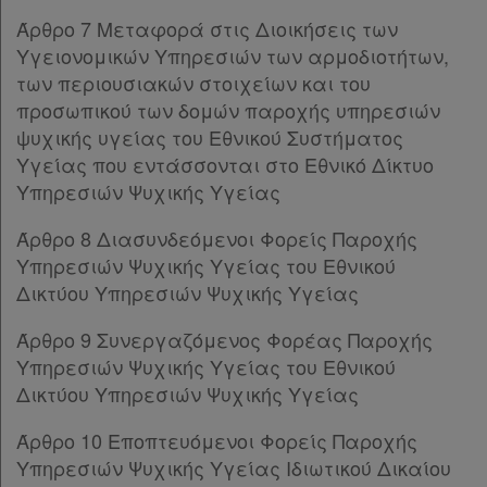
Άρθρο 17
[-]
Άρθρο 7 Μεταφορά στις Διοικήσεις των
Παρ.1
Υγειονομικών Υπηρεσιών των αρμοδιοτήτων,
Παρ.2
των περιουσιακών στοιχείων και του
Άρθρο 18
προσωπικού των δομών παροχής υπηρεσιών
ΚΕΦΑΛΑΙΟ Ζ’
[-]
ψυχικής υγείας του Εθνικού Συστήματος
Άρθρο 19
Υγείας που εντάσσονται στο Εθνικό Δίκτυο
Άρθρο 20
Υπηρεσιών Ψυχικής Υγείας
Άρθρο 21
Άρθρο 8 Διασυνδεόμενοι Φορείς Παροχής
ΚΕΦΑΛΑΙΟ Η’
[-]
Υπηρεσιών Ψυχικής Υγείας του Εθνικού
Άρθρο 22
Δικτύου Υπηρεσιών Ψυχικής Υγείας
Άρθρο 23
Άρθρο 24
Άρθρο 9 Συνεργαζόμενος Φορέας Παροχής
Άρθρο 25
Υπηρεσιών Ψυχικής Υγείας του Εθνικού
ΚΕΦΑΛΑΙΟ Θ’
[-]
Δικτύου Υπηρεσιών Ψυχικής Υγείας
Άρθρο 26
ΜΕΡΟΣ Β’
[-]
Άρθρο 10 Εποπτευόμενοι Φορείς Παροχής
ΚΕΦΑΛΑΙΟ Α’
[-]
Υπηρεσιών Ψυχικής Υγείας Ιδιωτικού Δικαίου
Άρθρο 27