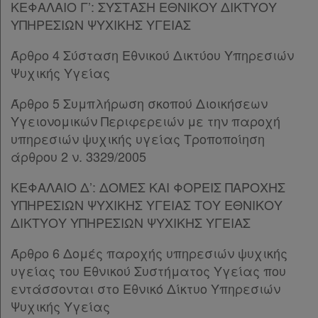
ΚΕΦΑΛΑΙΟ Γ’: ΣΥΣΤΑΣΗ ΕΘΝΙΚΟΥ ΔΙΚΤΥΟΥ
Παρ.8
ΥΠΗΡΕΣΙΩΝ ΨΥΧΙΚΗΣ ΥΓΕΙΑΣ
Παρ.9
Παρ.10
Άρθρο 4 Σύσταση Εθνικού Δικτύου Υπηρεσιών
Άρθρο 8
Ψυχικής Υγείας
Άρθρο 9
Άρθρο 10
[-]
Άρθρο 5 Συμπλήρωση σκοπού Διοικήσεων
Παρ.1
Υγειονομικών Περιφερειών με την παροχή
Παρ.2
υπηρεσιών ψυχικής υγείας Τροποποίηση
Παρ.3
άρθρου 2 ν. 3329/2005
Παρ.4
ΚΕΦΑΛΑΙΟ Δ’: ΔΟΜΕΣ ΚΑΙ ΦΟΡΕΙΣ ΠΑΡΟΧΗΣ
ΚΕΦΑΛΑΙΟ Ε
[-]
ΥΠΗΡΕΣΙΩΝ ΨΥΧΙΚΗΣ ΥΓΕΙΑΣ ΤΟΥ ΕΘΝΙΚΟΥ
Άρθρο 11
ΔΙΚΤΥΟΥ ΥΠΗΡΕΣΙΩΝ ΨΥΧΙΚΗΣ ΥΓΕΙΑΣ
Άρθρο 12
Άρθρο 13
Άρθρο 6 Δομές παροχής υπηρεσιών ψυχικής
Άρθρο 14
υγείας του Εθνικού Συστήματος Υγείας που
ΚΕΦΑΛΑΙΟ ΣΤ’
[-]
εντάσσονται στο Εθνικό Δίκτυο Υπηρεσιών
Άρθρο 15
Ψυχικής Υγείας
Άρθρο 16