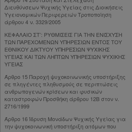
Παρ.3
Διευθύνσεων Ψυχικής Υγείας στις Διοικήσεις
Παρ.4
Υγειονομικών Περιφερειών Τροποποίηση
Παρ.5
άρθρου 4 ν. 3329/2005
Άρθρο 32Α
[-]
Παρ.1
ΚΕΦΑΛΑΙΟ ΣΤ’: ΡΥΘΜΙΣΕΙΣ ΓΙΑ ΤΗΝ ΕΝΙΣΧΥΣΗ
Παρ.2
ΤΩΝ ΠΑΡΕΧΟΜΕΝΩΝ ΥΠΗΡΕΣΙΩΝ ΕΝΤΟΣ ΤΟΥ
Παρ.3
ΕΘΝΙΚΟΥ ΔΙΚΤΥΟΥ ΥΠΗΡΕΣΙΩΝ ΨΥΧΙΚΗΣ
Παρ.4
ΥΓΕΙΑΣ ΚΑΙ ΤΩΝ ΛΗΠΤΩΝ ΥΠΗΡΕΣΙΩΝ ΨΥΧΙΚΗΣ
Άρθρο 33
[-]
ΥΓΕΙΑΣ
Παρ.1
Παρ.2
Άρθρο 15 Παροχή ψυχοκοινωνικής υποστήριξης
Παρ.3
σε πληγέντες πληθυσμούς σε περιπτώσεις
ΚΕΦΑΛΑΙΟ Δ’
[-]
ανθρωπογενών κρίσεων και φυσικών
Άρθρο 34
καταστροφών Προσθήκη άρθρου 12Β στον ν.
Άρθρο 35
[-]
2716/1999
Παρ.1
Παρ.2
Άρθρο 16 Ίδρυση Μονάδων Ψυχικής Υγείας για
Παρ.3
την ψυχοκοινωνική υποστήριξη ατόμων που