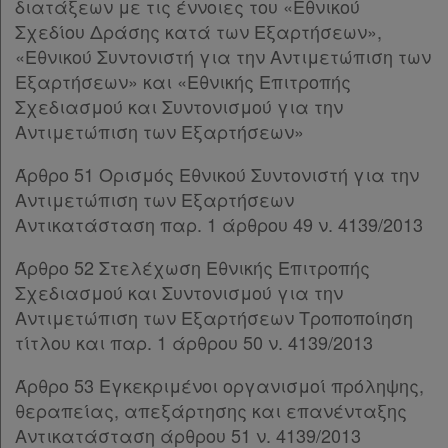
διατάξεων με τις έννοιες του «Εθνικού
Άρθρο 78
[-]
Σχεδίου Δράσης κατά των Εξαρτήσεων»,
Παρ.1
«Εθνικού Συντονιστή για την Αντιμετώπιση των
Παρ.2
Εξαρτήσεων» και «Εθνικής Επιτροπής
Παρ.3
Σχεδιασμού και Συντονισμού για την
Παρ.4
Αντιμετώπιση των Εξαρτήσεων»
ΜΕΡΟΣ Ε’
[-]
ΚΕΦΑΛΑΙΟ Α’
[-]
Άρθρο 51 Ορισμός Εθνικού Συντονιστή για την
Άρθρο 79
[-]
Αντιμετώπιση των Εξαρτήσεων
Παρ.1
Αντικατάσταση παρ. 1 άρθρου 49 ν. 4139/2013
Παρ.2
Άρθρο 52 Στελέχωση Εθνικής Επιτροπής
Παρ.3
Σχεδιασμού και Συντονισμού για την
Παρ.4
Αντιμετώπιση των Εξαρτήσεων Τροποποίηση
Παρ.5
τίτλου και παρ. 1 άρθρου 50 ν. 4139/2013
Παρ.6
Παρ.7
Άρθρο 53 Εγκεκριμένοι οργανισμοί πρόληψης,
Παρ.8
θεραπείας, απεξάρτησης και επανένταξης
Παρ.9
Αντικατάσταση άρθρου 51 ν. 4139/2013
Άρθρο 80