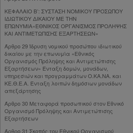
Άρθρο 49Α
[-]
Παρ.1
ΚΕΦΑΛΑΙΟ Β’: ΣΥΣΤΑΣΗ ΝΟΜΙΚΟΥ ΠΡΟΣΩΠΟΥ
Ατομική
Παρ.2
ΙΔΙΩΤΙΚΟΥ ΔΙΚΑΙΟΥ ΜΕ ΤΗΝ
Παρ.3
ΕΠΩΝΥΜΙΑ«ΕΘΝΙΚΟΣ ΟΡΓΑΝΙΣΜΟΣ ΠΡΟΛΗΨΗΣ
συνδρομή
Παρ.4
ΚΑΙ ΑΝΤΙΜΕΤΩΠΙΣΗΣ ΕΞΑΡΤΗΣΕΩΝ»
ΚΕΦΑΛΑΙΟ Ζ’
[-]
Ομαδικά
Άρθρο 29 Ίδρυση νομικού προσώπου ιδιωτικού
Άρθρο 50
πακέτα
δικαίου με την επωνυμία «Εθνικός
Άρθρο 51
Οργανισμός Πρόληψης και Αντιμετώπισης
Άρθρο 52
Παροχές
Εξαρτήσεων» Ένταξη δομών, μονάδων,
Άρθρο 53
σε
υπηρεσιών και προγραμμάτων Ο.ΚΑ.ΝΑ. και
Άρθρο 54
ΚΕ.Θ.Ε.Α. Ένταξη λοιπών δημόσιων μονάδων
συνδρομητές
ΜΕΡΟΣ Γ’
[-]
απεξάρτησης
ΚΕΦΑΛΑΙΟ Α’
[-]
Άρθρο 55
Άρθρο 30 Μεταφορά προσωπικού στον Εθνικό
Άρθρο 56
Οργανισμό Πρόληψης και Αντιμετώπισης
Ενεργοί
ΚΕΦΑΛΑΙΟ Β’
[-]
Εξαρτήσεων
Άρθρο 57
[-]
συνδρομητές
Παρ.1
Άρθρο 31 Σκοπός του Εθνικού Οργανισμού