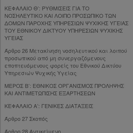
Παρ.1
ΚΕΦΑΛΑΙΟ Θ’: ΡΥΘΜΙΣΕΙΣ ΓΙΑ ΤΟ
Εταιρεία
Παρ.2
ΝΟΣΗΛΕΥΤΙΚΟ ΚΑΙ ΛΟΙΠΟ ΠΡΟΣΩΠΙΚΟ ΤΩΝ
Άρθρο 46
[-]
ΔΟΜΩΝ ΠΑΡΟΧΗΣ ΥΠΗΡΕΣΙΩΝ ΨΥΧΙΚΗΣ ΥΓΕΙΑΣ
Επικοινωνία
Παρ.1
ΤΟΥ ΕΘΝΙΚΟΥ ΔΙΚΤΥΟΥ ΥΠΗΡΕΣΙΩΝ ΨΥΧΙΚΗΣ
Παρ.2
Όροι
ΥΓΕΙΑΣ
Παρ.3
Άρθρο 47
χρήσης
Άρθρο 26 Μετακίνηση νοσηλευτικού και λοιπού
Άρθρο 48
[-]
προσωπικού από μη συνεργαζόμενους
Πολιτική
Παρ.1
εποπτευόμενους φορείς του Εθνικού Δικτύου
Παρ.2
απορρήτου
Υπηρεσιών Ψυχικής Υγείας
Παρ.3
και
Άρθρο 49
[-]
ΜΕΡΟΣ Β’: ΕΘΝΙΚΟΣ ΟΡΓΑΝΙΣΜΟΣ ΠΡΟΛΗΨΗΣ
cookies
Παρ.1
ΚΑΙ ΑΝΤΙΜΕΤΩΠΙΣΗΣ ΕΞΑΡΤΗΣΕΩΝ
Παρ.2
ΚΕΦΑΛΑΙΟ Α’: ΓΕΝΙΚΕΣ ΔΙΑΤΑΞΕΙΣ
Παρ.3
Παρ.4
Άρθρο 27 Σκοπός
Απόκτηση
Παρ.5
Παρ.6
Συνδρομής
Άρθρο 28 Αντικείμενο