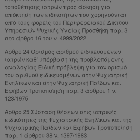
Παρ.5
τοποθέτησης ιατρών προς άσκηση για
Παρ.6
Νομολογία
απόκτηση των ειδικοτήτων που χορηγούνται
Παρ.7
από τους φορείς του Περιφερειακού Δικτύου
Παρ.8
Kodiko
Υπηρεσιών Ψυχικής Υγείας Προσθήκη παρ. 3
ΚΕΦΑΛΑΙΟ Ε
[-]
Forum
στο άρθρο 16 του ν. 4999/2022
Άρθρο 42
[-]
Παρ.1
Άρθρο 24 Ορισμός αριθμού ειδικευομένων
Αναζήτηση
Παρ.2
ιατρών καθ’ υπέρβαση της προβλεπόμενης
Κ.Α.Δ.
Άρθρο 43
[-]
αναλογίας Ειδική πρόβλεψη για τον ορισμό
Παρ.1
του αριθμού ειδικευομένων στην Ψυχιατρική
Διακρατικές
Παρ.2
Ενηλίκων και στην Ψυχιατρική Παίδων και
Συμφωνίες
Παρ.3
Εφήβων Τροποποίηση παρ. 3 άρθρου 1 ν.
Παρ.4
Ελλάδας
123/1975
Παρ.5
Παρ.6
Άρθρο 25 Σύσταση θέσεων στις ιατρικές
Άρθρο 44
ειδικότητες της Ψυχιατρικής Ενηλίκων και της
ΚΕΦΑΛΑΙΟ ΣΤ’
[-]
Ψυχιατρικής Παίδων και Εφήβων Τροποποίηση
Πληροφορίες
Άρθρο 45
[-]
παρ. 1 άρθρου 38 ν. 1397/1983