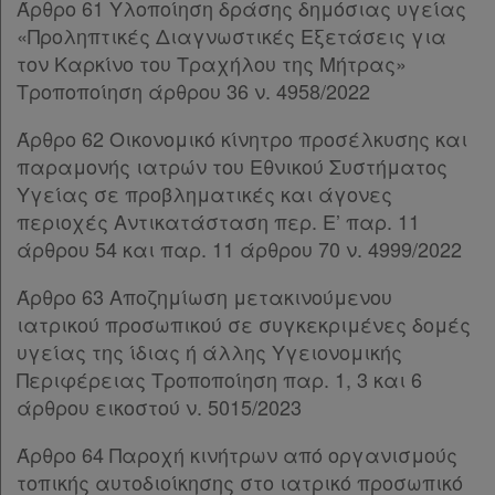
Άρθρο 61 Υλοποίηση δράσης δημόσιας υγείας
Παρ.8
«Προληπτικές Διαγνωστικές Εξετάσεις για
Παρ.9
τον Καρκίνο του Τραχήλου της Μήτρας»
Παρ.10
Τροποποίηση άρθρου 36 ν. 4958/2022
ΚΕΦΑΛΑΙΟ Γ’
[-]
Άρθρο 85
[-]
Άρθρο 62 Οικονομικό κίνητρο προσέλκυσης και
Παρ.1
παραμονής ιατρών του Εθνικού Συστήματος
Παρ.2
Υγείας σε προβληματικές και άγονες
Άρθρο 86
περιοχές Αντικατάσταση περ. Ε’ παρ. 11
ΜΕΡΟΣ ΣΤ’
[-]
άρθρου 54 και παρ. 11 άρθρου 70 ν. 4999/2022
Άρθρο 87
[-]
Άρθρο 63 Αποζημίωση μετακινούμενου
Παρ.1
ιατρικού προσωπικού σε συγκεκριμένες δομές
Παρ.2
υγείας της ίδιας ή άλλης Υγειονομικής
Παρ.3
Περιφέρειας Τροποποίηση παρ. 1, 3 και 6
Παρ.4
άρθρου εικοστού ν. 5015/2023
Παρ.5
Υπογραφές
Άρθρο 64 Παροχή κινήτρων από οργανισμούς
τοπικής αυτοδιοίκησης στο ιατρικό προσωπικό