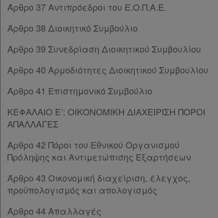
Άρθρο 37 Αντιπρόεδροι του Ε.Ο.Π.Α.Ε.
Παρ.3
Παρ.4
Άρθρο 38 Διοικητικό Συμβούλιο
Άρθρο 64
Άρθρο 65
[-]
Άρθρο 39 Συνεδρίαση Διοικητικού Συμβουλίου
Παρ.1
Παρ.2
Άρθρο 40 Αρμοδιότητες Διοικητικού Συμβουλίου
Άρθρο 66
[-]
Άρθρο 41 Επιστημονικό Συμβούλιο
Παρ.1
Παρ.2
ΚΕΦΑΛΑΙΟ Ε’: ΟΙΚΟΝΟΜΙΚΗ ΔΙΑΧΕΙΡΙΣΗ ΠΟΡΟΙ
Άρθρο 67
ΑΠΑΛΛΑΓΕΣ
Άρθρο 68
Άρθρο 69
[-]
Άρθρο 42 Πόροι του Εθνικού Οργανισμού
Παρ.1
Πρόληψης και Αντιμετώπισης Εξαρτήσεων
Παρ.2
Παρ.3
Άρθρο 43 Οικονομική διαχείριση, έλεγχος,
Παρ.4
προϋπολογισμός και απολογισμός
Άρθρο 70
Άρθρο 44 Απαλλαγές
Άρθρο 71