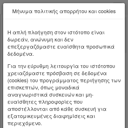
kodiko - Αρχική
Μήνυμα πολιτικής απορρήτου και cookies
Νέα υπηρεσία Kodiko Assistant.
Περισσότερα
5129
[-]
Νόμος 5129/2024
H απλή πλοήγηση στον ιστότοπο είναι
Κεφαλίδα
δωρεάν, ανώνυμη και δεν
Σώμα
[-]
Αλλαγές που επέφερε
επεξεργαζόμαστε ευαίσθητα προσωπικά
ΜΕΡΟΣ Α’
[-]
Σχετικά: 2
δεδομένα.
ΚΕΦΑΛΑΙΟ Α’
[-]
Με τις
τελευταίες αλλαγές
Άρθρο 1
από
το Νόμο 5326/2026
Για την εύρυθμη λειτουργία του ιστότοπου
Άρθρο 2
χρειαζόμαστε πρόσβαση σε δεδομένα
ΚΕΦΑΛΑΙΟ Β’
[-]
(cookies) του προγράμματος περιήγησης των
NOMOΣ ΥΠ’ ΑΡΙΘΜ. 5129
Άρθρο 3
[-]
επισκεπτών, όπως μοναδικά
Παρ.1
Ολοκλήρωση της ψυχιατρικής
αναγνωριστικά συσκευών και μη-
Παρ.2
μεταρρύθμισης.
ευαίσθητες πληροφορίες που
Παρ.3
αποστέλλονται από κάθε συσκευή για
Παρ.4
Η ΠΡΟΕΔΡΟΣ
εξατομικευμένες διαφημίσεις και
ΚΕΦΑΛΑΙΟ Γ’
[-]
περιεχόμενο.
Άρθρο 4
[-]
ΤΗΣ ΕΛΛΗΝΙΚΗΣ ΔΗΜΟΚΡΑΤΙΑΣ