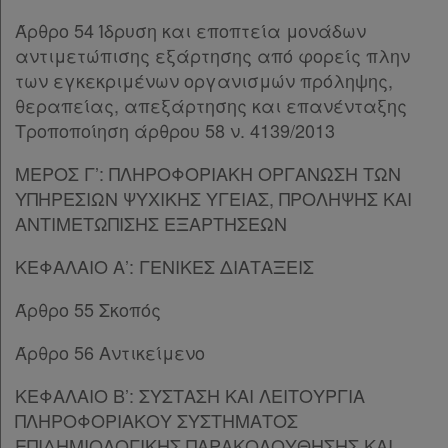
Άρθρο 81
[-]
Άρθρο 54 Ίδρυση και εποπτεία μονάδων
Παρ.1
αντιμετώπισης εξάρτησης από φορείς πλην
Παρ.1α
των εγκεκριμένων οργανισμών πρόληψης,
Παρ.2
θεραπείας, απεξάρτησης και επανένταξης
Παρ.3
Tροποποίηση άρθρου 58 ν. 4139/2013
Παρ.4
Παρ.5
ΜΕΡΟΣ Γ’: ΠΛΗΡΟΦΟΡΙΑΚΗ ΟΡΓΑΝΩΣΗ ΤΩΝ
Παρ.6
ΥΠΗΡΕΣΙΩΝ ΨΥΧΙΚΗΣ ΥΓΕΙΑΣ, ΠΡΟΛΗΨΗΣ ΚΑΙ
Παρ.7
ΑΝΤΙΜΕΤΩΠΙΣΗΣ ΕΞΑΡΤΗΣΕΩΝ
Παρ.8
ΚΕΦΑΛΑΙΟ Α’: ΓΕΝΙΚΕΣ ΔΙΑΤΑΞΕΙΣ
Παρ.9
Παρ.10
Άρθρο 55 Σκοπός
Παρ.11
Άρθρο 82
[-]
Άρθρο 56 Αντικείμενο
Παρ.1
ΚΕΦΑΛΑΙΟ Β’: ΣΥΣΤΑΣΗ ΚΑΙ ΛΕΙΤΟΥΡΓΙΑ
Παρ.2
ΠΛΗΡΟΦΟΡΙΑΚΟΥ ΣΥΣΤΗΜΑΤΟΣ
Παρ.3
ΕΠΙΔΗΜΙΟΛΟΓΙΚΗΣ ΠΑΡΑΚΟΛΟΥΘΗΣΗΣ ΚΑΙ
ΚΕΦΑΛΑΙΟ Β’
[-]