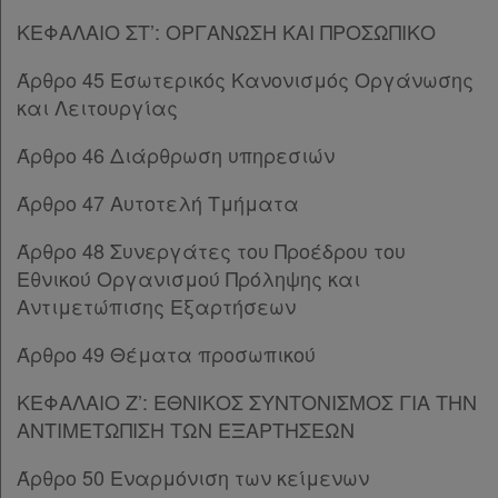
Άρθρο 72
[-]
ΚΕΦΑΛΑΙΟ ΣΤ’: ΟΡΓΑΝΩΣΗ ΚΑΙ ΠΡΟΣΩΠΙΚΟ
Παρ.1
Παρ.2
Άρθρο 45 Εσωτερικός Κανονισμός Οργάνωσης
Παρ.3
και Λειτουργίας
Παρ.4
Άρθρο 46 Διάρθρωση υπηρεσιών
Παρ.5
Παρ.6
Άρθρο 47 Αυτοτελή Τμήματα
Άρθρο 73
Άρθρο 74
Άρθρο 48 Συνεργάτες του Προέδρου του
Άρθρο 75
Εθνικού Οργανισμού Πρόληψης και
Άρθρο 76
Αντιμετώπισης Εξαρτήσεων
Άρθρο 77
[-]
Παρ.1
Άρθρο 49 Θέματα προσωπικού
Παρ.2
ΚΕΦΑΛΑΙΟ Ζ’: ΕΘΝΙΚΟΣ ΣΥΝΤΟΝΙΣΜΟΣ ΓΙΑ ΤΗΝ
Παρ.3
ΑΝΤΙΜΕΤΩΠΙΣΗ ΤΩΝ ΕΞΑΡΤΗΣΕΩΝ
Παρ.4
Παρ.5
Άρθρο 50 Εναρμόνιση των κείμενων
Παρ.6