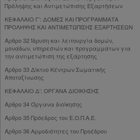
Παρ.2
Πρόληψης και Αντιμετώπισης Εξαρτήσεων
Παρ.3
Τα
ΚΕΦΑΛΑΙΟ Γ’: ΔΟΜΕΣ ΚΑΙ ΠΡΟΓΡΑΜΜΑΤΑ
Παρ.4
αγαπημένα
ΠΡΟΛΗΨΗΣ ΚΑΙ ΑΝΤΙΜΕΤΩΠΙΣΗΣ ΕΞΑΡΤΗΣΕΩΝ
Παρ.5
μου
Άρθρο 58
[-]
Άρθρο 32 Ίδρυση και λειτουργία δομών,
Παρ.1
Οι
μονάδων, υπηρεσιών και προγραμμάτων για
Παρ.2
την αντιμετώπιση της εξάρτησης
σημειώσεις
Παρ.3
ΜΕΡΟΣ Δ’
[-]
μου
Άρθρο 33 Δίκτυο Κέντρων Σωματικής
Άρθρο 59
Αποτοξίνωσης
Άρθρο 60
Ψάχνω
Άρθρο 61
ΚΕΦΑΛΑΙΟ Δ’: ΟΡΓΑΝΑ ΔΙΟΙΚΗΣΗΣ
και
Άρθρο 62
[-]
δε
Άρθρο 34 Όργανα διοίκησης
Παρ.1
βρίσκω
Παρ.2
Άρθρο 35 Πρόεδρος του Ε.Ο.Π.Α.Ε.
Άρθρο 63
[-]
Παρ.1
Άρθρο 36 Αρμοδιότητες του Προέδρου
Παρ.2