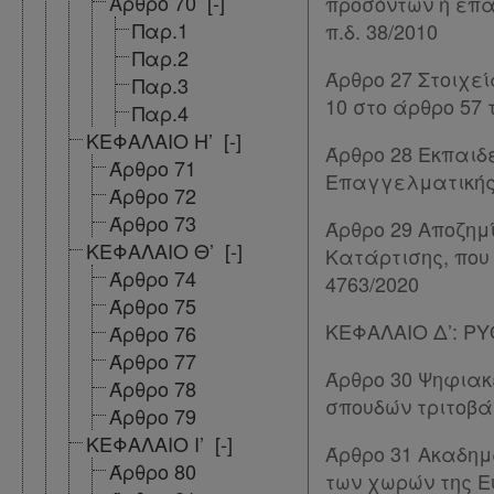
Άρθρο 70
[-]
προσόντων ή επα
και
Παρ.1
π.δ. 38/2010
δε
Παρ.2
Άρθρο 27 Στοιχε
βρίσκω
Παρ.3
10 στο άρθρο 57 τ
Παρ.4
ΚΕΦΑΛΑΙΟ Η’
[-]
Άρθρο 28 Εκπαι
Άρθρο 71
Επαγγελματικής 
Άρθρο 72
Άρθρο 73
Άρθρο 29 Αποζη
ΚΕΦΑΛΑΙΟ Θ’
[-]
Κατάρτισης, που 
Άρθρο 74
4763/2020
Άρθρο 75
ΚΕΦΑΛΑΙΟ Δ’: Ρ
Άρθρο 76
Άρθρο 77
Άρθρο 30 Ψηφιακέ
Άρθρο 78
σπουδών τριτοβά
Άρθρο 79
ΚΕΦΑΛΑΙΟ Ι’
[-]
Άρθρο 31 Ακαδημ
Άρθρο 80
των χωρών της Ε