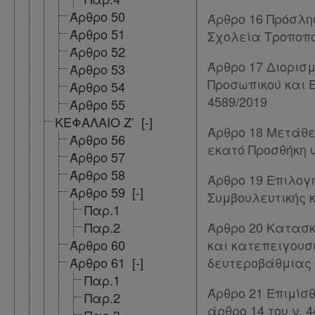
Άρθρο 50
Άρθρο 16 Πρόσλη
Πολιτική
Άρθρο 51
Σχολεία Τροποποί
απορρήτου
Άρθρο 52
Άρθρο 17 Διορισμ
Άρθρο 53
και
Προσωπικού και Ε
Άρθρο 54
cookies
4589/2019
Άρθρο 55
ΚΕΦΑΛΑΙΟ Ζ’
[-]
Απόκτηση
Άρθρο 18 Μετάθε
Άρθρο 56
εκατό Προσθήκη υ
Συνδρομής
Άρθρο 57
Άρθρο 58
Άρθρο 19 Επιλογ
Άρθρο 59
[-]
Συμβουλευτικής κ
Ατομική
Παρ.1
συνδρομή
Παρ.2
Άρθρο 20 Κατασκ
Άρθρο 60
και κατεπειγουσ
Ομαδικά
Άρθρο 61
[-]
δευτεροβάθμιας
πακέτα
Παρ.1
Άρθρο 21 Επιμίσ
Παρ.2
Παροχές
άρθρο 14 του ν. 4