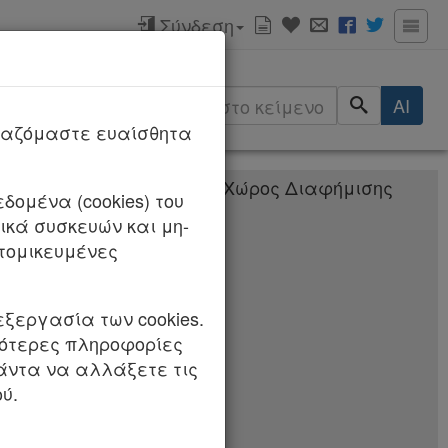
Σύνδεση
ερισσότερα
AI
ργαζόμαστε ευαίσθητα
δομένα (cookies) του
κά συσκευών και μη-
τιστήριο,
τομικευμένες
, μέτρα στήριξης
 λοιπές ρυθμίσεις
εξεργασία των cookies.
σότερες πληροφορίες
πάντα να αλλάξετε τις
ύ.