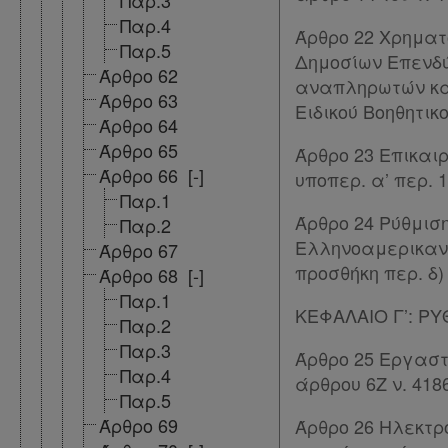
Παρ.3
σε
Παρ.4
Άρθρο 22 Χρηματ
Παρ.5
συνδρομητές
Δημοσίων Επενδύ
Άρθρο 62
αναπληρωτών και
Ενεργοί
Άρθρο 63
Ειδικού Βοηθητικ
Άρθρο 64
συνδρομητές
Άρθρο 65
Άρθρο 23 Επικαι
Άρθρο 66
[-]
υποπερ. α’ περ. 
Παρ.1
Τα
Άρθρο 24 Ρύθμιση
Παρ.2
αγαπημένα
Ελληνοαμερικανικ
Άρθρο 67
μου
προσθήκη περ. δ) 
Άρθρο 68
[-]
Παρ.1
Οι
ΚΕΦΑΛΑΙΟ Γ’: Ρ
Παρ.2
σημειώσεις
Παρ.3
Άρθρο 25 Εργαστ
Παρ.4
μου
άρθρου 6Ζ ν. 418
Παρ.5
Άρθρο 69
Ψάχνω
Άρθρο 26 Ηλεκτρ