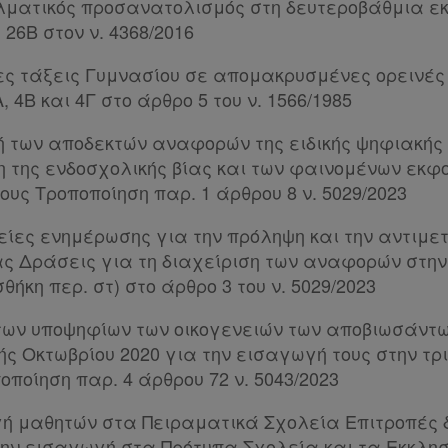
λματικός προσανατολισμός στη δευτεροβάθμια ε
26Β στον ν. 4368/2016
ες τάξεις Γυμνασίου σε απομακρυσμένες ορεινές
, 4Β και 4Γ στο άρθρο 5 του ν. 1566/1985
ή των αποδεκτών αναφορών της ειδικής ψηφιακή
η της ενδοσχολικής βίας και των φαινομένων εκφ
ους Τροποποίηση παρ. 1 άρθρου 8 ν. 5029/2023
είες ενημέρωσης για την πρόληψη και την αντιμε
ας Δράσεις για τη διαχείριση των αναφορών στην
κη περ. στ) στο άρθρο 3 του ν. 5029/2023
 των υποψηφίων των οικογενειών των αποβιωσάντω
ής Οκτωβρίου 2020 για την εισαγωγή τους στην τρ
ποίηση παρ. 4 άρθρου 72 ν. 5043/2023
ή μαθητών στα Πειραματικά Σχολεία Επιτροπές 
ην εισαγωγή στα Πρότυπα Σχολεία και τα Εκκλη