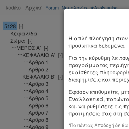
kodiko - Αρχική
Forum
Νομολογία
★Assistant★
5128
[-]
Νόμος 5128/
Κεφαλίδα
ΦΕΚ
Αλλαγές 
H απλή πλοήγηση στον 
Σώμα
[-]
προσωπικά δεδομένα.
ΜΕΡΟΣ Α’
[-]
NOMOΣ ΥΠ’ ΑΡΙΘΜ
ΚΕΦΑΛΑΙΟ Α’
[-]
Για την εύρυθμη λειτο
Άρθρο 1
προγράμματος περιήγη
Ρυθμίσεις για τη
Άρθρο 2
ευαίσθητες πληροφορί
επαγγελματικός 
ΚΕΦΑΛΑΙΟ Β’
[-]
διαφημίσεις και περιε
του εκπαιδευτικ
Άρθρο 3
του Υπουργείου 
Άρθρο 4
Εφόσον επιθυμείτε, μπ
Άρθρο 5
Εναλλακτικά, πατώντας
Η ΠΡΟΕΔΡΟΣ
Άρθρο 6
και να ρυθμίσετε τις π
Άρθρο 7
ΤΗΣ ΕΛΛΗΝΙΚΗΣ
προτιμήσεις σας στη σε
Άρθρο 8
Εκδίδομε τον ακό
*Πατώντας Αποδοχή δε θα
Άρθρο 9