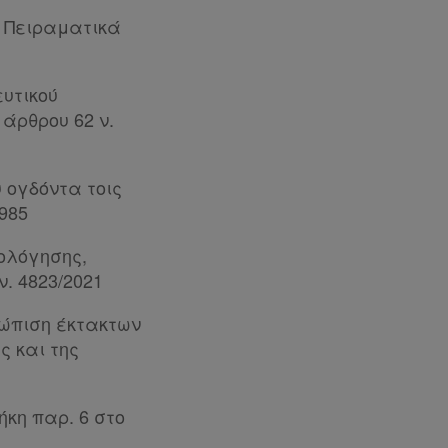
 Πειραματικά
ευτικού
 άρθρου 62 ν.
 ογδόντα τοις
1985
ολόγησης,
. 4823/2021
τώπιση έκτακτων
 και της
κη παρ. 6 στο