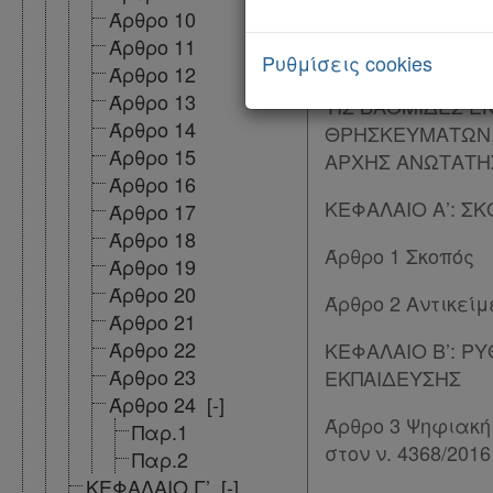
Άρθρο 10
ΠΙΝΑΚΑΣ ΠΕΡΙΕ
Άρθρο 11
Ρυθμίσεις cookies
Άρθρο 12
ΜΕΡΟΣ Α’: ΨΗΦΙ
Άρθρο 13
ΤΙΣ ΒΑΘΜΙΔΕΣ Ε
Άρθρο 14
ΘΡΗΣΚΕΥΜΑΤΩΝ, 
Άρθρο 15
ΑΡΧΗΣ ΑΝΩΤΑΤΗ
Άρθρο 16
ΚΕΦΑΛΑΙΟ Α’: Σ
Άρθρο 17
Άρθρο 18
Άρθρο 1 Σκοπός
Άρθρο 19
Άρθρο 20
Άρθρο 2 Αντικείμ
Άρθρο 21
Άρθρο 22
ΚΕΦΑΛΑΙΟ Β’: Ρ
Άρθρο 23
ΕΚΠΑΙΔΕΥΣΗΣ
Άρθρο 24
[-]
Άρθρο 3 Ψηφιακή
Παρ.1
στον ν. 4368/2016
Παρ.2
ΚΕΦΑΛΑΙΟ Γ’
[-]