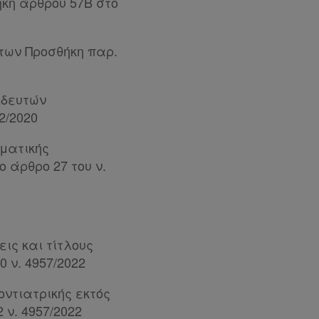
κη άρθρου 57Β στο
των Προσθήκη παρ.
ιδευτών
2/2020
ματικής
 άρθρο 27 του ν.
ις και τίτλους
 ν. 4957/2022
ντιατρικής εκτός
ν. 4957/2022