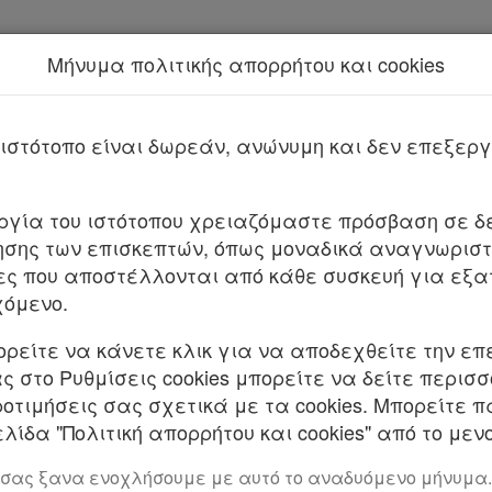
Μήνυμα πολιτικής απορρήτου και cookies
Νέα υπηρεσία Kodiko Assistant.
Π
2024
που επέφερε
ιστότοπο είναι δωρεάν, ανώνυμη και δεν επεξε
. 5128 ΦΕΚ Α 118/30.7.2024
υργία του ιστότοπου χρειαζόμαστε πρόσβαση σε δε
σης των επισκεπτών, όπως μοναδικά αναγνωριστι
ν Ψηφιακή Εκπαιδευτική Πύλη και το Ψηφιακό Φρον
ες που αποστέλλονται από κάθε συσκευή για εξα
προσανατολισμός στη δευτεροβάθμια εκπαίδευση
χόμενο.
ού συστήματος στις απομακρυσμένες περιοχές και
Παιδείας, Θρησκευμάτων και Αθλητισμού.
ορείτε να κάνετε κλικ για να αποδεχθείτε την επ
 στο Ρυθμίσεις cookies μπορείτε να δείτε περισ
ροτιμήσεις σας σχετικά με τα cookies. Μπορείτε 
 ΔΗΜΟΚΡΑΤΙΑΣ
λίδα "Πολιτική απορρήτου και cookies" από το μενο
λουθο νόμο που ψήφισε η Βουλή:
 σας ξανα ενοχλήσουμε με αυτό το αναδυόμενο μήνυμα.