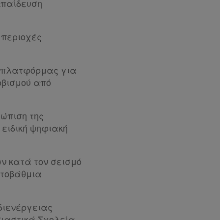
κπαίδευση
 περιοχές
ς πλατφόρμας για
οβισμού από
τώπιση της
 ειδική ψηφιακή
ν κατά τον σεισμό
ιτοβάθμια
διενέργειας
σιαστικά Σχολεία