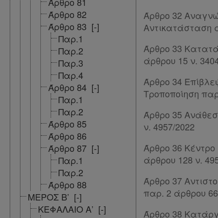
Άρθρο 81
Άρθρο 82
Άρθρο 32 Αναγνώ
Άρθρο 83
[-]
Αντικατάσταση ά
Παρ.1
Άρθρο 33 Κατατά
Παρ.2
άρθρου 15 ν. 340
Παρ.3
Παρ.4
Άρθρο 34 Επίβλε
Άρθρο 84
[-]
Τροποποίηση παρ.
Παρ.1
Παρ.2
Άρθρο 35 Ανάθεσ
Άρθρο 85
ν. 4957/2022
Άρθρο 86
Άρθρο 36 Κέντρο
Άρθρο 87
[-]
άρθρου 128 ν. 49
Παρ.1
Παρ.2
Άρθρο 37 Αντιστ
Άρθρο 88
παρ. 2 άρθρου 66
ΜΕΡΟΣ Β’
[-]
ΚΕΦΑΛΑΙΟ Α’
[-]
Άρθρο 38 Κατάργ