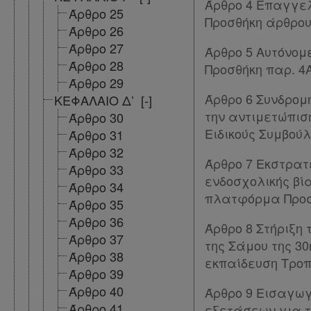
Άρθρο 4 Επαγγε
Άρθρο 25
Προσθήκη άρθρου 
Άρθρο 26
Άρθρο 27
Άρθρο 5 Αυτόνομ
Άρθρο 28
Προσθήκη παρ. 4Α
Άρθρο 29
Άρθρο 6 Συνδρομ
ΚΕΦΑΛΑΙΟ Δ’
[-]
την αντιμετώπισ
Άρθρο 30
Ειδικούς Συμβούλ
Άρθρο 31
Άρθρο 32
Άρθρο 7 Εκστρατ
Άρθρο 33
ενδοσχολικής βί
Χρήσιμα
Άρθρο 34
πλατφόρμα Προσθή
Άρθρο 35
Άρθρο 36
Άρθρο 8 Στήριξη
Assistant
Άρθρο 37
της Σάμου της 30
Άρθρο 38
εκπαίδευση Τροπο
Νομολογία
Άρθρο 39
Άρθρο 40
Άρθρο 9 Εισαγωγ
Kodiko
Άρθρο 41
εξετάσεων για τ