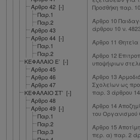
Forum
Άρθρο 42
[-]
Προσθήκη παρ. 10
Παρ.1
Αναζήτηση
Άρθρο 10 Παιδαγ
Παρ.2
άρθρου 10 ν. 482
Κ.Α.Δ.
Άρθρο 43
Άρθρο 44
[-]
Άρθρο 11 Θητεία
Διακρατικές
Παρ.1
Παρ.2
Συμφωνίες
Άρθρο 12 Επιτρο
ΚΕΦΑΛΑΙΟ Ε’
[-]
υποψήφιων στελε
Ελλάδας
Άρθρο 45
Πληροφορίες
Άρθρο 13 Αρμοδι
Άρθρο 46
Σχολείων ως προ
Άρθρο 47
παρ. 3 άρθρου 14
ΚΕΦΑΛΑΙΟ ΣΤ’
[-]
Εταιρεία
Άρθρο 48
Άρθρο 14 Αποζημ
Άρθρο 49
[-]
Επικοινωνία
του Οργανισμού 
Παρ.1
Παρ.2
Άρθρο 15 Αποτίμ
Όροι
Παρ.3
περ. α) παρ. 2 άρ
χρήσης
Παρ.4