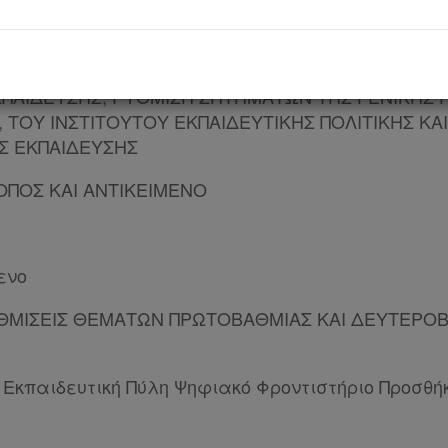
ΧΟΜΕΝΩΝ
ΑΚΟΣ ΕΚΣΥΓΧΡΟΝΙΣΜΟΣ ΕΚΠΑΙΔΕΥΣΗΣ, ΕΠΙΛΥΣΗ 
ΚΠΑΙΔΕΥΣΗΣ, ΡΥΘΜΙΣΗ ΖΗΤΗΜΑΤΩΝ ΤΗΣ ΓΕΝΙΚΗΣ
ΤΟΥ ΙΝΣΤΙΤΟΥΤΟΥ ΕΚΠΑΙΔΕΥΤΙΚΗΣ ΠΟΛΙΤΙΚΗΣ ΚΑΙ
Σ ΕΚΠΑΙΔΕΥΣΗΣ
ΚΟΠΟΣ ΚΑΙ ΑΝΤΙΚΕΙΜΕΝΟ
ενο
ΥΘΜΙΣΕΙΣ ΘΕΜΑΤΩΝ ΠΡΩΤΟΒΑΘΜΙΑΣ ΚΑΙ ΔΕΥΤΕΡΟ
 Εκπαιδευτική Πύλη Ψηφιακό Φροντιστήριο Προσθή