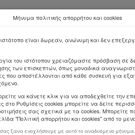
Μήνυμα πολιτικής απορρήτου και cookies
Νέα υπηρεσία Kodiko Assistant.
Περισσότερα
Παρ.18 Άρθρο 4 Νόμος 4830/2021
Νόμος 4830/2021
ιστότοπο είναι δωρεάν, ανώνυμη και δεν επεξε
υργία του ιστότοπου χρειαζόμαστε πρόσβαση σε δε
σης των επισκεπτών, όπως μοναδικά αναγνωριστι
ες που αποστέλλονται από κάθε συσκευή για εξα
χόμενο.
ορείτε να κάνετε κλικ για να αποδεχθείτε την επ
Νόμος
 στο Ρυθμίσεις cookies μπορείτε να δείτε περισ
4964/2022
ροτιμήσεις σας σχετικά με τα cookies. Μπορείτε 
λίδα "Πολιτική απορρήτου και cookies" από το μενο
30/07/2022
 σας ξανα ενοχλήσουμε με αυτό το αναδυόμενο μήνυμα.