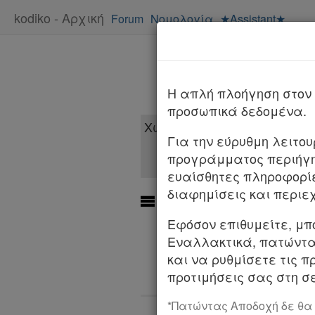
kodiko - Αρχική
Forum
Νομολογία
★Assistant★
H απλή πλοήγηση στον 
προσωπικά δεδομένα.
Για την εύρυθμη λειτο
προγράμματος περιήγη
ευαίσθητες πληροφορί
διαφημίσεις και περιε
Διαχρονική εξέλιξη
Χρήσιμα
Εφόσον επιθυμείτε, μπ
Νόμος
Εναλλακτικά, πατώντας
4830/2021
Assistant
και να ρυθμίσετε τις π
προτιμήσεις σας στη σε
Νομολογία
18/09/2021
*Πατώντας Αποδοχή δε θα