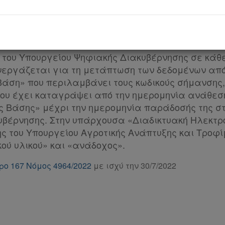
ην προηγούμενη
ής Διακυβέρνησης του Υπουργείου Αγροτικής Ανάπ
Δ. του Υπουργείου Ψηφιακής Διακυβέρνησης σε κά
υνεργάζεται για τη μετάπτωση των δεδομένων απ
Βάση» που περιλαμβάνει τους κωδικούς σήμανσης, 
ου έχει καταγράψει από την ημερομηνία ανάθεση
 Βάσης» μέχρι την ημερομηνία παράδοσής της στη 
βέρνησης. Στην υπάρχουσα «Διαδικτυακή Ηλεκτρο
ς του Υπουργείου Αγροτικής Ανάπτυξης και Τροφί
ού υλικού» και «ανάδοχος».
ρο 167 Νόμος 4964/2022
με ισχύ την 30/7/2022