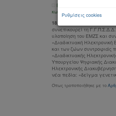
Kodiko
Εμφάνιση διαφορών με τ
κωδικοποίηση
Forum
Ρυθμίσεις cookies
Η Διεύθυνση Ηλεκτρονικ
18.
Αναζήτηση
συνεπικουρεί τη Γ.Γ.Π.Σ.Δ.
Κ.Α.Δ.
υλοποίηση του ΕΜΖΣ και σ
«Διαδικτυακή Ηλεκτρονική 
Διακρατικές
και των ζώων συντροφιάς π
Συμφωνίες
«Διαδικτυακής Ηλεκτρονικής
Ελλάδας
Υπουργείου Ψηφιακής Διακυ
Ηλεκτρονικής Διακυβέρνηση
Πληροφορίες
νέα πεδία: «δείγμα γενετικ
Όπως τροποποιήθηκε με το
Άρθ
Εταιρεία
Επικοινωνία
Όροι