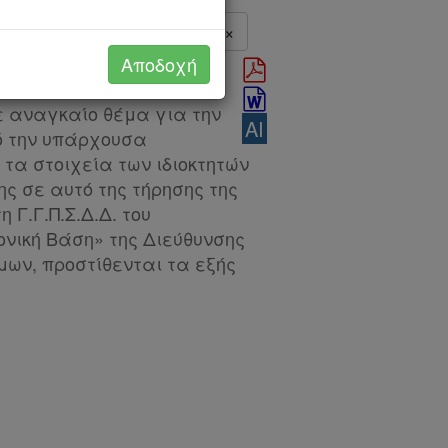
<
>
×
Αποδοχή
τυξης και Τροφίμων
θε αναγκαίο θέμα για την
AI
ό την υπάρχουσα
τα στοιχεία των ιδιοκτητών
ς σε αυτό της τήρησης της
Γ.Γ.Π.Σ.Δ.Δ. του
νική Βάση» της Διεύθυνσης
μων, προστίθενται τα εξής