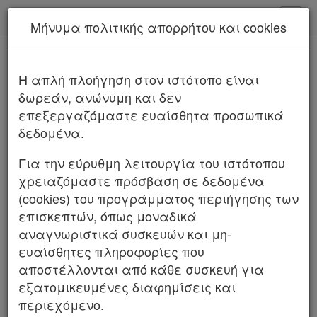
kodiko - Αρχική
Μήνυμα πολιτικής απορρήτου και cookies
Νέα υπηρεσία Kodiko Assistant.
Περισσότερα
Παρ.8 Άρθρο 46 Νόμος 4830/2021
H απλή πλοήγηση στον ιστότοπο είναι
Νόμος 4830/2021
δωρεάν, ανώνυμη και δεν
επεξεργαζόμαστε ευαίσθητα προσωπικά
δεδομένα.
Για την εύρυθμη λειτουργία του ιστότοπου
χρειαζόμαστε πρόσβαση σε δεδομένα
(cookies) του προγράμματος περιήγησης των
επισκεπτών, όπως μοναδικά
αναγνωριστικά συσκευών και μη-
Χρήσιμα
ευαίσθητες πληροφορίες που
αποστέλλονται από κάθε συσκευή για
Assistant
εξατομικευμένες διαφημίσεις και
περιεχόμενο.