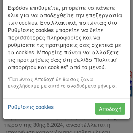
Νομολογία
Διαχρονική εξέλιξη
Εφόσον επιθυμείτε, μπορείτε να κάνετε
Kodiko
κλικ για να αποδεχθείτε την επεξεργασία
Νόμος
Νόμος
των cookies. Εναλλακτικά, πατώντας στο
Forum
5027/2023
5083/2024
Ρυθμίσεις cookies μπορείτε να δείτε
περισσότερες πληροφορίες και να
Αναζήτηση
03/03/2023
26/01/2024
ρυθμίσετε τις προτιμήσεις σας σχετικά με
Κ.Α.Δ.
τα cookies. Μπορείτε πάντα να αλλάξετε
Εμφάνιση διαφορών με την προηγούμενη
τις προτιμήσεις σας στη σελίδα "Πολιτική
Διακρατικές
κωδικοποίηση
απορρήτου και cookies" από το μενού.
Συμφωνίες
*Πατώντας Αποδοχή δε θα σας ξανα
Μέχρι τη θέση σε πλήρη λειτουργία της
8.
Ελλάδας
ενοχλήσουμε με αυτό το αναδυόμενο μήνυμα.
Πανελλήνιας Πλατφόρμας Υιοθεσίας
AI
Αδέσποτων, του Υπομητρώου Επαγγελματιών
και Ερασιτεχνών Εκτροφέων και του
Ρυθμίσεις cookies
Αποδοχή
Αποθετηρίου Διαβατηρίων του Εθνικού
Πληροφορίες
Μητρώου Ζώων Συντροφιάς και πάντως όχι
πέραν της 30ής.6.2024, αναστέλλεται η
Εταιρεία
υποχρέωση καταχώρισης υιοθεσιών και