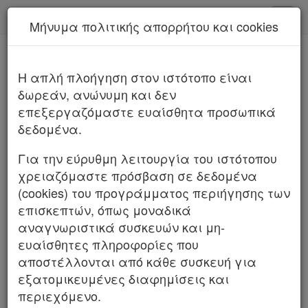
kodiko - Αρχική
Μήνυμα πολιτικής απορρήτου και cookies
Νέα υπηρεσία Kodiko Assistant.
Περισσότερα
Παρ.7 Άρθρο 46 Νόμος 4830/2021
H απλή πλοήγηση στον ιστότοπο είναι
Νόμος 4830/2021
δωρεάν, ανώνυμη και δεν
επεξεργαζόμαστε ευαίσθητα προσωπικά
δεδομένα.
Για την εύρυθμη λειτουργία του ιστότοπου
χρειαζόμαστε πρόσβαση σε δεδομένα
(cookies) του προγράμματος περιήγησης των
επισκεπτών, όπως μοναδικά
αναγνωριστικά συσκευών και μη-
Χρήσιμα
ευαίσθητες πληροφορίες που
αποστέλλονται από κάθε συσκευή για
εξατομικευμένες διαφημίσεις και
Assistant
περιεχόμενο.