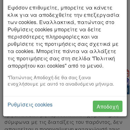
Νομολογία
Διαχρονική εξέλιξη
Εφόσον επιθυμείτε, μπορείτε να κάνετε
κλικ για να αποδεχθείτε την επεξεργασία
Kodiko
Νόμος
Νόμος
των cookies. Εναλλακτικά, πατώντας στο
5027/2023
5083/2024
Forum
Ρυθμίσεις cookies μπορείτε να δείτε
περισσότερες πληροφορίες και να
Αναζήτηση
03/03/2023
26/01/2024
ρυθμίσετε τις προτιμήσεις σας σχετικά με
Κ.Α.Δ.
τα cookies. Μπορείτε πάντα να αλλάξετε
Εμφάνιση διαφορών με την προηγούμενη
τις προτιμήσεις σας στη σελίδα "Πολιτική
Διακρατικές
κωδικοποίηση
απορρήτου και cookies" από το μενού.
Συμφωνίες
*Πατώντας Αποδοχή δε θα σας ξανα
Μέχρι να τεθεί σε πλήρη λειτουργία το
7.
Ελλάδας
ενοχλήσουμε με αυτό το αναδυόμενο μήνυμα.
Υπομητρώο Φιλοζωικών Σωματείων και
AI
Οργανώσεων του ΕΜΖΣ, και πάντως όχι
πέραν της 31.3.2024, για τη δραστηριοποίηση
Ρυθμίσεις cookies
Αποδοχή
των φιλοζωικών σωματείων και φιλοζωικών
Πληροφορίες
οργανώσεων μη κερδοσκοπικού χαρακτήρα,
σύμφωνα με τις διατάξεις του παρόντος, δεν
απαιτείται η προηγούμενη καταχώρισή τους