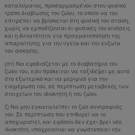
συνδρομή
καταλύματος, προσαρμοσμένου στον φυσικό
τρόπο διαβίωσης του ζώου, το οποίο να του
Ομαδικά
επιτρέπει να βρίσκεται στη φυσική του στάση,
πακέτα
χωρίς να εμποδίζονται οι φυσικές του κινήσεις
και η δυνατότητα για πραγματοποίηση της
Παροχές
απαραίτητης για την υγεία και την ευζωία
του άσκησης.
σε
συνδρομητές
(στ) Να εφοδιάζεται με το διαβατήριο του
ζώου του, εάν πρόκειται να ταξιδέψει με αυτό
στο εξωτερικό και να μεριμνά για την
ενημέρωσή του, σε περίπτωση μεταβολής των
Ενεργοί
στοιχείων του ιδιοκτήτη ή του ζώου.
συνδρομητές
ζ) Να μην εγκαταλείπει το ζώο συντροφιάς
του. Σε περίπτωση που επιθυμεί να το
αποχωριστεί, και εφόσον δεν έχει βρει νέο
Τα
ιδιοκτήτη, υποχρεούται να γνωστοποιεί την
αγαπημένα