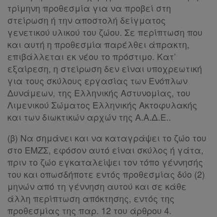
Kodiko
τρίμηνη προθεσμία για να προβεί στη
Forum
στείρωση ή την αποστολή δείγματος
γενετικού υλικού του ζώου. Σε περίπτωση που
Αναζήτηση
και αυτή η προθεσμία παρέλθει άπρακτη,
επιβάλλεται εκ νέου το πρόστιμο. Κατ’
Κ.Α.Δ.
εξαίρεση, η στείρωση δεν είναι υποχρεωτική
Διακρατικές
για τους σκύλους εργασίας των Ενόπλων
Δυνάμεων, της Ελληνικής Αστυνομίας, του
Συμφωνίες
Λιμενικού Σώματος Ελληνικής Ακτοφυλακής
Ελλάδας
και των διωκτικών αρχών της Α.Α.Δ.Ε..
(β) Να σημάνει και να καταγράψει το ζώο του
στο ΕΜΖΣ, εφόσον αυτό είναι σκύλος ή γάτα,
Πληροφορίες
πριν το ζώο εγκαταλείψει τον τόπο γέννησής
του και οπωσδήποτε εντός προθεσμίας δύο (2)
μηνών από τη γέννηση αυτού και σε κάθε
Εταιρεία
άλλη περίπτωση απόκτησης, εντός της
προθεσμίας της παρ. 12 του άρθρου 4.
Επικοινωνία