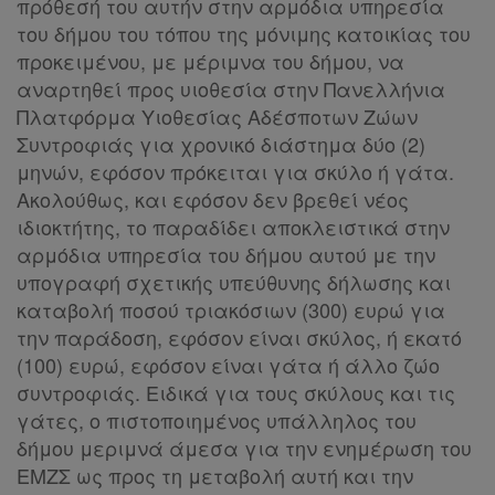
πρόθεσή του αυτήν στην αρμόδια υπηρεσία
μου
του δήμου του τόπου της μόνιμης κατοικίας του
προκειμένου, με μέριμνα του δήμου, να
Οι
αναρτηθεί προς υιοθεσία στην Πανελλήνια
σημειώσεις
Πλατφόρμα Υιοθεσίας Αδέσποτων Ζώων
Συντροφιάς για χρονικό διάστημα δύο (2)
μου
μηνών, εφόσον πρόκειται για σκύλο ή γάτα.
Ακολούθως, και εφόσον δεν βρεθεί νέος
Ψάχνω
ιδιοκτήτης, το παραδίδει αποκλειστικά στην
και
αρμόδια υπηρεσία του δήμου αυτού με την
δε
υπογραφή σχετικής υπεύθυνης δήλωσης και
βρίσκω
καταβολή ποσού τριακόσιων (300) ευρώ για
την παράδοση, εφόσον είναι σκύλος, ή εκατό
(100) ευρώ, εφόσον είναι γάτα ή άλλο ζώο
συντροφιάς. Ειδικά για τους σκύλους και τις
γάτες, ο πιστοποιημένος υπάλληλος του
δήμου μεριμνά άμεσα για την ενημέρωση του
ΕΜΖΣ ως προς τη μεταβολή αυτή και την