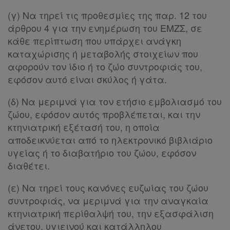
(γ) Να τηρεί τις προθεσμίες της παρ. 12 του
Όροι
άρθρου 4 για την ενημέρωση του ΕΜΖΣ, σε
χρήσης
κάθε περίπτωση που υπάρχει ανάγκη
καταχώρισης ή μεταβολής στοιχείων που
Πολιτική
αφορούν τον ίδιο ή το ζώο συντροφιάς του,
εφόσον αυτό είναι σκύλος ή γάτα.
απορρήτου
και
(δ) Να μεριμνά για τον ετήσιο εμβολιασμό του
cookies
ζώου, εφόσον αυτός προβλέπεται, και την
κτηνιατρική εξέτασή του, η οποία
αποδεικνύεται από το ηλεκτρονικό βιβλιάριο
υγείας ή το διαβατήριο του ζώου, εφόσον
Απόκτηση
διαθέτει.
Συνδρομής
(ε) Να τηρεί τους κανόνες ευζωίας του ζώου
συντροφιάς, να μεριμνά για την αναγκαία
κτηνιατρική περίθαλψή του, την εξασφάλιση
Ατομική
άνετου, υγιεινού και κατάλληλου