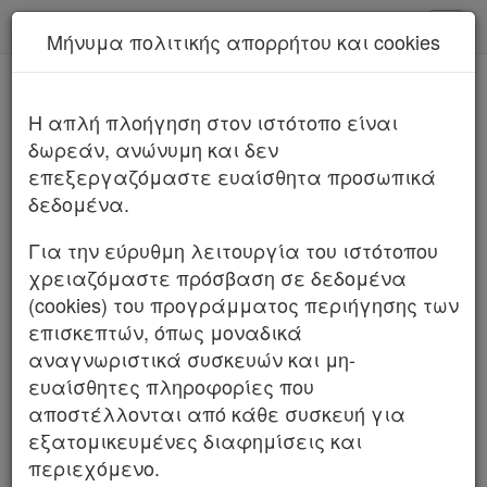
kodiko - Αρχική
Μήνυμα πολιτικής απορρήτου και cookies
Νέα υπηρεσία Kodiko Assistant.
Περισσότερα
Παρ.1 Άρθρο 9 Νόμος 4830/2021
H απλή πλοήγηση στον ιστότοπο είναι
Νόμος 4830/2021
δωρεάν, ανώνυμη και δεν
επεξεργαζόμαστε ευαίσθητα προσωπικά
δεδομένα.
Για την εύρυθμη λειτουργία του ιστότοπου
χρειαζόμαστε πρόσβαση σε δεδομένα
(cookies) του προγράμματος περιήγησης των
επισκεπτών, όπως μοναδικά
αναγνωριστικά συσκευών και μη-
ευαίσθητες πληροφορίες που
αποστέλλονται από κάθε συσκευή για
εξατομικευμένες διαφημίσεις και
περιεχόμενο.