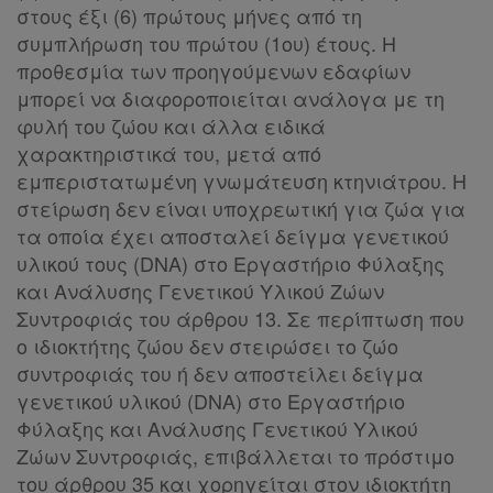
στους έξι (6) πρώτους μήνες από τη
συμπλήρωση του πρώτου (1ου) έτους. H
προθεσμία των προηγούμενων εδαφίων
μπορεί να διαφοροποιείται ανάλογα με τη
φυλή του ζώου και άλλα ειδικά
χαρακτηριστικά του, μετά από
εμπεριστατωμένη γνωμάτευση κτηνιάτρου. Η
στείρωση δεν είναι υποχρεωτική για ζώα για
τα οποία έχει αποσταλεί δείγμα γενετικού
υλικού τους (DNA) στο Εργαστήριο Φύλαξης
και Ανάλυσης Γενετικού Υλικού Ζώων
Συντροφιάς του άρθρου 13. Σε περίπτωση που
Χρήσιμα
ο ιδιοκτήτης ζώου δεν στειρώσει το ζώο
συντροφιάς του ή δεν αποστείλει δείγμα
Assistant
γενετικού υλικού (DNA) στο Εργαστήριο
Φύλαξης και Ανάλυσης Γενετικού Υλικού
Νομολογία
Ζώων Συντροφιάς, επιβάλλεται το πρόστιμο
του άρθρου 35 και χορηγείται στον ιδιοκτήτη