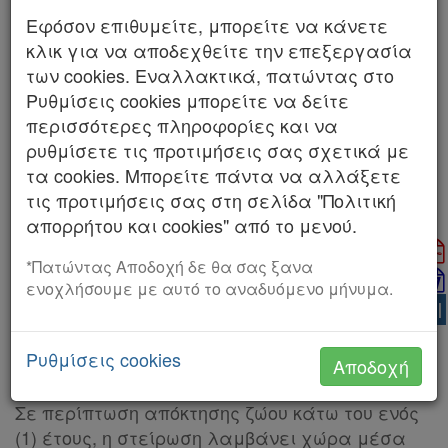
Διαχρονική εξέλιξη
Εφόσον επιθυμείτε, μπορείτε να κάνετε
κλικ για να αποδεχθείτε την επεξεργασία
Νόμος
Νόμος
των cookies. Εναλλακτικά, πατώντας στο
5056/2023
5143/2024
Ρυθμίσεις cookies μπορείτε να δείτε
περισσότερες πληροφορίες και να
06/10/2023
11/10/2024
ρυθμίσετε τις προτιμήσεις σας σχετικά με
τα cookies. Μπορείτε πάντα να αλλάξετε
Εμφάνιση διαφορών με την προηγούμενη
τις προτιμήσεις σας στη σελίδα "Πολιτική
κωδικοποίηση
απορρήτου και cookies" από το μενού.
*Πατώντας Αποδοχή δε θα σας ξανα
Ο ιδιοκτήτης ζώου συντροφιάς υποχρεούται:
1.
ενοχλήσουμε με αυτό το αναδυόμενο μήνυμα.
AI
(α) Να στειρώσει το δεσποζόμενο ζώο
συντροφιάς του, εφόσον είναι σκύλος ή γάτα,
Ρυθμίσεις cookies
εντός έξι (6) μηνών από την απόκτησή του,
Αποδοχή
εφόσον το ζώο είναι άνω του ενός (1) έτους.
Σε περίπτωση απόκτησης ζώου κάτω του ενός
(1) έτους, η στείρωση λαμβάνει χώρα μέσα