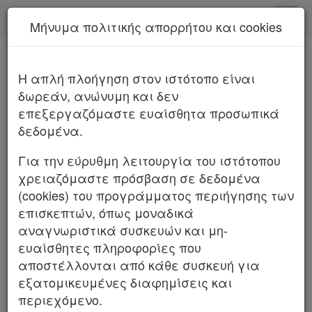
kodiko - Αρχική
Μήνυμα πολιτικής απορρήτου και cookies
Νέα υπηρεσία Kodiko Assistant.
Περισσότερα
παρ.1 Άρθρο 7 ΥΠΟΠΑΡΑΓΡΑΦΟΣ 1
H απλή πλοήγηση στον ιστότοπο είναι
ΠΑΡΑΓΡΑΦΟΣ Ε Άρθρο πρώτο Νόμος
δωρεάν, ανώνυμη και δεν
επεξεργαζόμαστε ευαίσθητα προσωπικά
4093/2012
δεδομένα.
Νόμος 4093/2012
Για την εύρυθμη λειτουργία του ιστότοπου
χρειαζόμαστε πρόσβαση σε δεδομένα
(cookies) του προγράμματος περιήγησης των
επισκεπτών, όπως μοναδικά
Χρήσιμα
αναγνωριστικά συσκευών και μη-
ευαίσθητες πληροφορίες που
αποστέλλονται από κάθε συσκευή για
Assistant
εξατομικευμένες διαφημίσεις και
περιεχόμενο.
Νομολογία