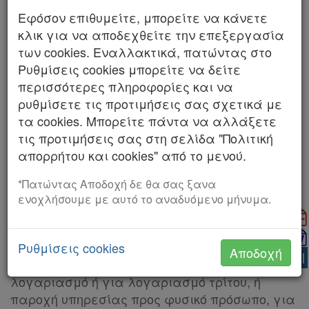
Εφόσον επιθυμείτε, μπορείτε να κάνετε
Kodiko
κλικ για να αποδεχθείτε την επεξεργασία
Forum
των cookies. Εναλλακτικά, πατώντας στο
Διαχρονική εξέλιξη
Ρυθμίσεις cookies μπορείτε να δείτε
Αναζήτηση
Νόμος
περισσότερες πληροφορίες και να
Νόμος
4093/2012
ρυθμίσετε τις προτιμήσεις σας σχετικά με
4308/2014
Κ.Α.Δ.
τα cookies. Μπορείτε πάντα να αλλάξετε
τις προτιμήσεις σας στη σελίδα "Πολιτική
Διακρατικές
12/11/2012
24/11/2014
απορρήτου και cookies" από το μενού.
Συμφωνίες
Εμφάνιση διαφορών με την προηγούμενη
Ελλάδας
*Πατώντας Αποδοχή δε θα σας ξανα
κωδικοποίηση
ενοχλήσουμε με αυτό το αναδυόμενο μήνυμα.
. Ο υπόχρεος απεικόνισης συναλλαγών
1
εκδίδει απόδειξη λιανικής, τουλάχιστον
Ρυθμίσεις cookies
Αποδοχή
Πληροφορίες
AI
διπλότυπη, για κάθε πώληση αγαθού, για ίδιο
λογαριασμό ή για λογαριασμό τρίτου, ή
παροχή υπηρεσίας προς φυσικό πρόσωπο, για
Εταιρεία