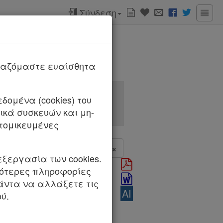
Σύνδεση
ργαζόμαστε ευαίσθητα
δομένα (cookies) του
κά συσκευών και μη-
τομικευμένες
<
>
×
εξεργασία των cookies.
σότερες πληροφορίες
σιμη ημέρα από τον
πάντα να αλλάξετε τις
 του άρθρου 144.
AI
ύ.