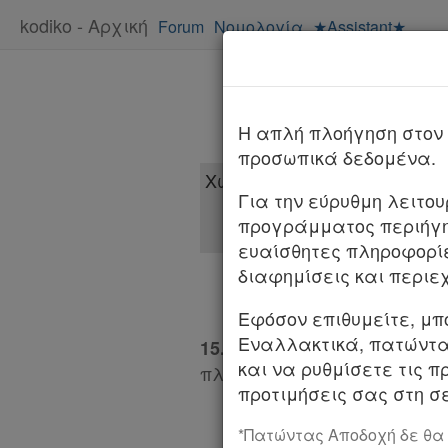
kodiko - Αρχική
Forum
Νομολογία
★Assistant★
H απλή πλοήγηση στον 
προσωπικά δεδομένα.
Για την εύρυθμη λειτο
προγράμματος περιήγη
ευαίσθητες πληροφορί
διαφημίσεις και περιε
Χρήσιμα
Εφόσον επιθυμείτε, μπ
Εναλλακτικά, πατώντας
Ο υπάλληλος του πλειστ
15.
Assistant
και να ρυθμίσετε τις π
πλειστηριασμό, να καταθέσ
προτιμήσεις σας στη σε
Νομολογία
*Πατώντας Αποδοχή δε θα