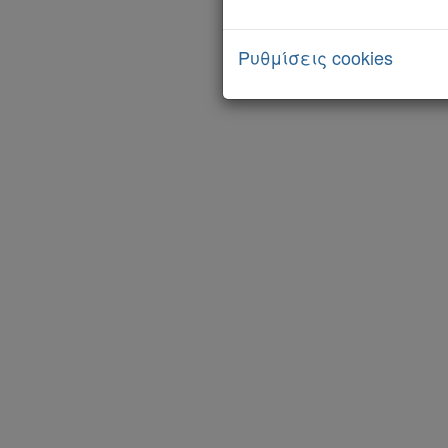
Kodiko
Forum
Ρυθμίσεις cookies
Αναζήτηση
Κ.Α.Δ.
Διακρατικές
Συμφωνίες
Ελλάδας
Πληροφορίες
Εταιρεία
Επικοινωνία
Όροι