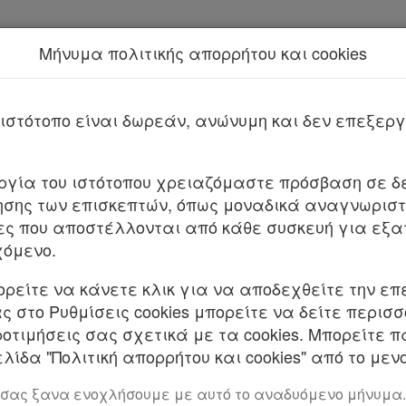
Μήνυμα πολιτικής απορρήτου και cookies
Νέα υπηρεσία Kodiko Assistant.
Περισσότερα
Παρ.15 Άρθρο 163 Νόμος 4738/2020
Νόμος 4738/2020
ιστότοπο είναι δωρεάν, ανώνυμη και δεν επεξε
υργία του ιστότοπου χρειαζόμαστε πρόσβαση σε δε
σης των επισκεπτών, όπως μοναδικά αναγνωριστι
ες που αποστέλλονται από κάθε συσκευή για εξα
χόμενο.
ορείτε να κάνετε κλικ για να αποδεχθείτε την επ
 στο Ρυθμίσεις cookies μπορείτε να δείτε περισ
ηριασμού οφείλει, το αργότερο την πέμπτη εργά
ροτιμήσεις σας σχετικά με τα cookies. Μπορείτε 
ει το πλειστηρίασμα στον λογαριασμό της παρ. 1
λίδα "Πολιτική απορρήτου και cookies" από το μενο
 σας ξανα ενοχλήσουμε με αυτό το αναδυόμενο μήνυμα.