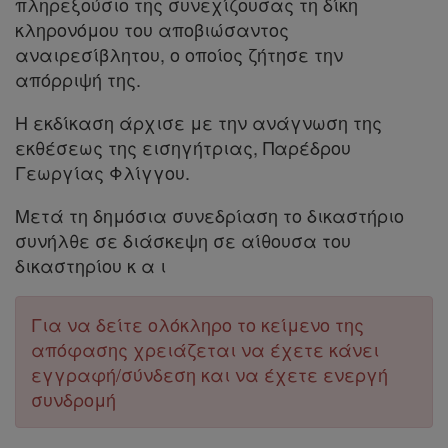
πληρεξούσιο της συνεχίζουσας τη δίκη
κληρονόμου του αποβιώσαντος
αναιρεσίβλητου, ο οποίος ζήτησε την
απόρριψή της.
Απόκτηση
Η εκδίκαση άρχισε με την ανάγνωση της
Συνδρομής
εκθέσεως της εισηγήτριας, Παρέδρου
Γεωργίας Φλίγγου.
Ατομική
Μετά τη δημόσια συνεδρίαση το δικαστήριο
συνδρομή
συνήλθε σε διάσκεψη σε αίθουσα του
δικαστηρίου κ α ι
Ομαδικά
πακέτα
Για να δείτε ολόκληρο το κείμενο της
απόφασης χρειάζεται να έχετε κάνει
Παροχές
εγγραφή/σύνδεση και να έχετε ενεργή
σε
συνδρομή
συνδρομητές