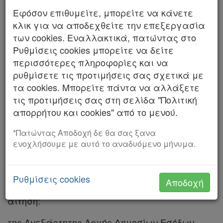
Εφόσον επιθυμείτε, μπορείτε να κάνετε
Αριθμός 474/2026
κλικ για να αποδεχθείτε την επεξεργασία
Χρήσιμα
ΤΟ ΣΥΜΒΟΥΛΙΟ ΤΗΣ ΕΠΙΚΡΑΤΕΙΑΣ
των cookies. Εναλλακτικά, πατώντας στο
Ρυθμίσεις cookies μπορείτε να δείτε
ΤΜΗΜΑ Β΄
περισσότερες πληροφορίες και να
Assistant
ρυθμίσετε τις προτιμήσεις σας σχετικά με
Συνεδρίασε δημόσια στο ακροατήριό του στις
τα cookies. Μπορείτε πάντα να αλλάξετε
Νομολογία
24 Σεπτεμβρίου 2025, με την εξής σύνθεση:
τις προτιμήσεις σας στη σελίδα "Πολιτική
Κωνσταντίνα Φιλοπούλου, Αντιπρόεδρος,
Kodiko
απορρήτου και cookies" από το μενού.
Προεδρεύουσα, σε αναπλήρωση του Πρόεδρου
Forum
του Τμήματος, που είχε κώλυμα, Σοφία
*Πατώντας Αποδοχή δε θα σας ξανα
Βιτάλη, Βασιλική Μόσχου, Σύμβουλοι, Γεωργία
ενοχλήσουμε με αυτό το αναδυόμενο μήνυμα.
Αναζήτηση
Φλίγγου, Χρήστος Νέγρης, Πάρεδροι.
Γραμματέας η Καλλιόπη Ανδρέου.
Κ.Α.Δ.
Ρυθμίσεις cookies
Αποδοχή
Για να δικάσει την από 17 Δεκεμβρίου 2019
Διακρατικές
αίτηση:
Συμφωνίες
της Ανεξάρτητης Αρχής Δημοσίων Εσόδων