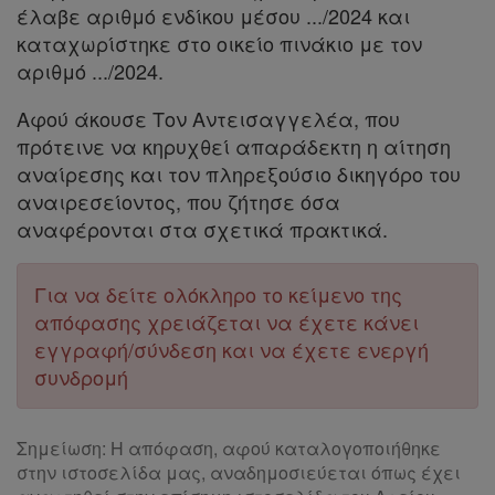
cookies
έλαβε αριθμό ενδίκου μέσου .../2024 και
καταχωρίστηκε στο οικείο πινάκιο με τον
αριθμό .../2024.
Απόκτηση
Αφού άκουσε Τον Αντεισαγγελέα, που
πρότεινε να κηρυχθεί απαράδεκτη η αίτηση
Συνδρομής
αναίρεσης και τον πληρεξούσιο δικηγόρο του
αναιρεσείοντος, που ζήτησε όσα
Ατομική
αναφέρονται στα σχετικά πρακτικά.
συνδρομή
Για να δείτε ολόκληρο το κείμενο της
Ομαδικά
απόφασης χρειάζεται να έχετε κάνει
πακέτα
εγγραφή/σύνδεση και να έχετε ενεργή
συνδρομή
Παροχές
σε
Σημείωση: Η απόφαση, αφού καταλογοποιήθηκε
συνδρομητές
στην ιστοσελίδα μας, αναδημοσιεύεται όπως έχει