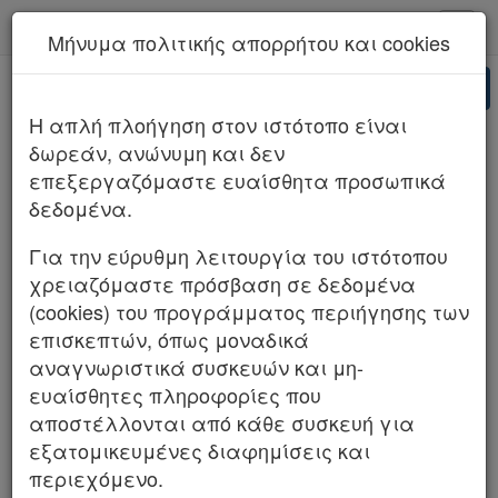
kodiko - Αρχική
Μήνυμα πολιτικής απορρήτου και cookies
Νέα υπηρεσία Kodiko Assistant.
Περισσότερα
AI
ΑΡΕΙΟΣ ΠΑΓΟΣ 405/2026 (ΤΜΗΜΑ Ζ
H απλή πλοήγηση στον ιστότοπο είναι
ΠΟΙΝΙΚΟ)
δωρεάν, ανώνυμη και δεν
επεξεργαζόμαστε ευαίσθητα προσωπικά
δεδομένα.
Για την εύρυθμη λειτουργία του ιστότοπου
χρειαζόμαστε πρόσβαση σε δεδομένα
(cookies) του προγράμματος περιήγησης των
επισκεπτών, όπως μοναδικά
αναγνωριστικά συσκευών και μη-
ευαίσθητες πληροφορίες που
αποστέλλονται από κάθε συσκευή για
εξατομικευμένες διαφημίσεις και
περιεχόμενο.