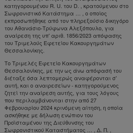
Ελλάδας
κατηγορουμένου R. U. του D. , κρατούμενου στο
Σωφρονιστικό Κατάστημα … , ο οποίος
εκπροσωπήθηκε από τον πληρεξούσιο δικηγόρο
του Αθανάσιο-Τρύφωνα Αλεξόπουλο, για
Πληροφορίες
αναίρεση της υπ' αριθ. 1856/2023 απόφασης
του Τριμελούς Εφετείου Κακουργημάτων
Θεσσαλονίκης.
Εταιρεία
Το Τριμελές Εφετείο Κακουργημάτων
Επικοινωνία
Θεσσαλονίκης, με την ως άνω απόφασή του
διέταξε όσα λεπτομερώς αναφέρονται σ'
Όροι
αυτή, και o αναιρεσείων - κατηγορούμενος
χρήσης
ζητεί την αναίρεση αυτής, για τους λόγους
που περιλαμβάνονται στην από 27
Πολιτική
Φεβρουαρίου 2024 κρινόμενη αίτηση, η οποία
απορρήτου
ασκήθηκε με δήλωση ενώπιον του
Προϊσταμένου της Διεύθυνσης του
και
Σωφρονιστικού Καταστήματος … , Δ. Π. ,