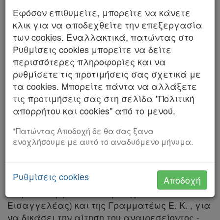
Αριθμός 405/2026
Εφόσον επιθυμείτε, μπορείτε να κάνετε
κλικ για να αποδεχθείτε την επεξεργασία
ΤΟ ΔΙΚΑΣΤΗΡΙΟ ΤΟΥ ΑΡΕΙΟΥ ΠΑΓΟΥ
Χρήσιμα
των cookies. Εναλλακτικά, πατώντας στο
Ρυθμίσεις cookies μπορείτε να δείτε
Ζ' ΠΟΙΝΙΚΟ ΤΜΗΜΑ
περισσότερες πληροφορίες και να
Assistant
Συγκροτήθηκε από τους Δικαστές: Αλεξάνδρα
ρυθμίσετε τις προτιμήσεις σας σχετικά με
Αποστολάκη (η οποία ορίστηκε με την υπ'
τα cookies. Μπορείτε πάντα να αλλάξετε
Νομολογία
αριθμ. .../2024 πράξη της Προέδρου του Αρείου
τις προτιμήσεις σας στη σελίδα "Πολιτική
Πάγου), Σπυρίδωνα Κουτσοχρήστο, Γεώργιο
απορρήτου και cookies" από το μενού.
Kodiko
Παπαγεωργίου, Φώτιο Μουζάκη-Εισηγητή και
Forum
*Πατώντας Αποδοχή δε θα σας ξανα
Αικατερίνη Χονδρορίζου, Αρεοπαγίτες.
ενοχλήσουμε με αυτό το αναδυόμενο μήνυμα.
Αναζήτηση
Συνήλθε σε δημόσια συνεδρίαση στο
Κατάστημά του στις 22 Μαΐου 2024, με την
Κ.Α.Δ.
Ρυθμίσεις cookies
Αποδοχή
παρουσία του Αντεισαγγελέως του Αρείου
Διακρατικές
Πάγου Γεώργιου Οικονόμου (γιατί κωλύεται ο
Εισαγγελέας) και της Γραμματέως Ε. Κ. , για
Συμφωνίες
να δικάσει την αίτηση του αναιρεσείοντος -