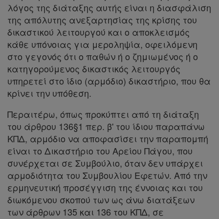
λόγος της διάταξης αυτής είναι η διασφάλιση
της απόλυτης ανεξαρτησίας της κρίσης του
δικαστικού λειτουργού και ο αποκλεισμός
Απόκτηση
κάθε υπόνοιας για μεροληψία, οφειλόμενη
στο γεγονός ότι ο παθών ή ο ζημιωμένος ή ο
Συνδρομής
κατηγορούμενος δικαστικός λειτουργός
υπηρετεί στο ίδιο (αρμόδιο) δικαστήριο, που θα
Ατομική
κρίνει την υπόθεση.
συνδρομή
Περαιτέρω, όπως προκύπτει από τη διάταξη
του άρθρου 136§1 περ. β' του ίδιου παραπάνω
Ομαδικά
ΚΠΔ, αρμόδιο να αποφασίσει την παραπομπή
πακέτα
είναι το Δικαστήριο του Αρείου Πάγου, που
συνέρχεται σε Συμβούλιο, όταν δεν υπάρχει
Παροχές
αρμοδιότητα του Συμβουλίου Εφετών. Από την
σε
ερμηνευτική προσέγγιση της έννοιας και του
διωκόμενου σκοπού των ως άνω διατάξεων
συνδρομητές
των άρθρων 135 και 136 του ΚΠΔ, σε