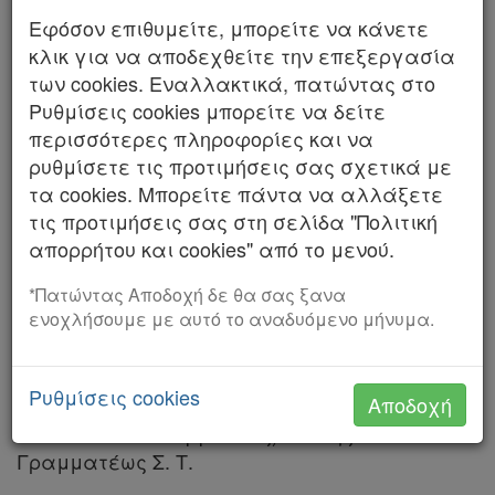
Αριθμός 394/2026
Εφόσον επιθυμείτε, μπορείτε να κάνετε
κλικ για να αποδεχθείτε την επεξεργασία
ΤΟ ΔΙΚΑΣΤΗΡΙΟ ΤΟΥ ΑΡΕΙΟΥ ΠΑΓΟΥ
των cookies. Εναλλακτικά, πατώντας στο
Ρυθμίσεις cookies μπορείτε να δείτε
Ζ' Ποινικό Τμήμα - (Σε Συμβούλιο)
περισσότερες πληροφορίες και να
Συγκροτήθηκε από τους Δικαστές: Αγάπη
ρυθμίσετε τις προτιμήσεις σας σχετικά με
Τζουλιαδάκη, Αντιπρόεδρο του Αρείου Πάγου,
τα cookies. Μπορείτε πάντα να αλλάξετε
Παρασκευή Γρίβα, Γεώργιο Μικρούδη,
τις προτιμήσεις σας στη σελίδα "Πολιτική
Γεσθημανή Τσουλφόγλου-Εισηγήτρια και
απορρήτου και cookies" από το μενού.
Βασιλική Βλαχοπαναγιώτου (σύμφωνα με την
*Πατώντας Αποδοχή δε θα σας ξανα
υπ' αριθμ. .../2026 πράξη της Προέδρου του
ενοχλήσουμε με αυτό το αναδυόμενο μήνυμα.
Αρείου Πάγου), Αρεοπαγίτες.
Με την παρουσία και του Αντεισαγγελέως του
Ρυθμίσεις cookies
Αποδοχή
Αρείου Πάγου Ευάγγελου Μπακέλα (γιατί
κωλύεται ο Εισαγγελέας) και της
Γραμματέως Σ. Τ.