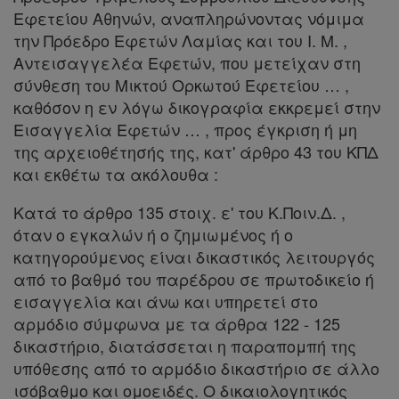
Εφετείου Αθηνών, αναπληρώνοντας νόμιμα
την Πρόεδρο Εφετών Λαμίας και του Ι. Μ. ,
Αντεισαγγελέα Εφετών, που μετείχαν στη
Πληροφορίες
σύνθεση του Μικτού Ορκωτού Εφετείου … ,
καθόσον η εν λόγω δικογραφία εκκρεμεί στην
Εισαγγελία Εφετών … , προς έγκριση ή μη
Εταιρεία
της αρχειοθέτησής της, κατ' άρθρο 43 του ΚΠΔ
και εκθέτω τα ακόλουθα :
Επικοινωνία
Κατά το άρθρο 135 στοιχ. ε' του Κ.Ποιν.Δ. ,
Όροι
όταν ο εγκαλών ή ο ζημιωμένος ή ο
χρήσης
κατηγορούμενος είναι δικαστικός λειτουργός
από το βαθμό του παρέδρου σε πρωτοδικείο ή
Πολιτική
εισαγγελία και άνω και υπηρετεί στο
αρμόδιο σύμφωνα με τα άρθρα 122 - 125
απορρήτου
δικαστήριο, διατάσσεται η παραπομπή της
και
υπόθεσης από το αρμόδιο δικαστήριο σε άλλο
cookies
ισόβαθμο και ομοειδές. Ο δικαιολογητικός