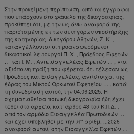
δε
Στην προκείμενη περίπτωση, από τα έγγραφα
βρίσκω
που υπάρχουν στο φάκελο της δικογραφίας,
προκύπτει ότι, με την ως άνω αναφορά της
παρισταμένης εκ των συνηγόρων υποστήριξης
της κατηγορίας, δικηγόρου Αθηνών, Ζ. Κ. ,
καταγγέλλονται οι προαναφερόμενοι
δικαστικοί λειτουργοί Π. Χ. , Πρόεδρος Εφετών
… και Ι. Μ. , Αντεισαγγελέας Εφετών … , για
αξιόποινη πράξη που φέρεται ότι τέλεσαν ως
Πρόεδρος και Εισαγγελέας, αντίστοιχα, της
έδρας του Μικτού Ορκωτού Εφετείου … , κατά
τη συνεδρίαση αυτού, την 04.06.2025. Η
σχηματισθείσα ποινική δικογραφία ήδη έχει
τεθεί στο αρχείο, κατ' άρθρο 43 του Κ.Π.Δ. ,
από τον αρμόδιο Εισαγγελέα Πρωτοδικών …
και έχει υποβληθεί με την υπ' αριθμ. ...2026
αναφορά αυτού, στην Εισαγγελία Εφετών …