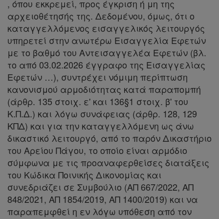
, όπου εκκρεμεί, προς έγκριση ή μη της
αρχειοθέτησής της. Δεδομένου, όμως, ότι ο
καταγγελλόμενος εισαγγελικός λειτουργός
υπηρετεί στην ανωτέρω Εισαγγελία Εφετών
με το βαθμό του Αντεισαγγελέα Εφετών (βλ.
το από 03.02.2026 έγγραφο της Εισαγγελίας
Εφετών …), συντρέχει νόμιμη περίπτωση
κανονισμού αρμοδιότητας κατά παραπομπή
(άρθρ. 135 στοιχ. ε' και 136§1 στοιχ. β' του
Κ.Π.Δ.) και λόγω συνάφειας (άρθρ. 128, 129
ΚΠΔ) και για την καταγγελλόμενη ως άνω
δικαστικό λειτουργό, από το παρόν Δικαστήριο
του Αρείου Πάγου, το οποίο είναι αρμόδιο
σύμφωνα με τις προαναφερθείσες διατάξεις
του Κώδικα Ποινικής Δικονομίας και
συνεδριάζει σε Συμβούλιο (ΑΠ 667/2022, ΑΠ
848/2021, ΑΠ 1854/2019, ΑΠ 1400/2019) και να
παραπεμφθεί η εν λόγω υπόθεση από τον