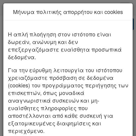
kodiko - Αρχική
Μήνυμα πολιτικής απορρήτου και cookies
Νέα υπηρεσία Kodiko Assistant.
Περισσότερα
AI
ΑΡΕΙΟΣ ΠΑΓΟΣ 394/2026 (ΤΜΗΜΑ Ζ
H απλή πλοήγηση στον ιστότοπο είναι
ΠΟΙΝΙΚΟ)
δωρεάν, ανώνυμη και δεν
επεξεργαζόμαστε ευαίσθητα προσωπικά
δεδομένα.
Για την εύρυθμη λειτουργία του ιστότοπου
χρειαζόμαστε πρόσβαση σε δεδομένα
(cookies) του προγράμματος περιήγησης των
επισκεπτών, όπως μοναδικά
αναγνωριστικά συσκευών και μη-
ευαίσθητες πληροφορίες που
αποστέλλονται από κάθε συσκευή για
εξατομικευμένες διαφημίσεις και
περιεχόμενο.