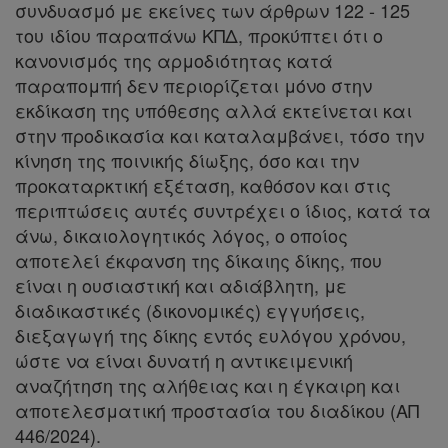
συνδυασμό με εκείνες των άρθρων 122 - 125
του ιδίου παραπάνω ΚΠΔ, προκύπτει ότι ο
κανονισμός της αρμοδιότητας κατά
Ενεργοί
παραπομπή δεν περιορίζεται μόνο στην
συνδρομητές
εκδίκαση της υπόθεσης αλλά εκτείνεται και
στην προδικασία και καταλαμβάνει, τόσο την
κίνηση της ποινικής δίωξης, όσο και την
Τα
προκαταρκτική εξέταση, καθόσον και στις
αγαπημένα
περιπτώσεις αυτές συντρέχει ο ίδιος, κατά τα
μου
άνω, δικαιολογητικός λόγος, ο οποίος
αποτελεί έκφανση της δίκαιης δίκης, που
Οι
είναι η ουσιαστική και αδιάβλητη, με
διαδικαστικές (δικονομικές) εγγυήσεις,
σημειώσεις
διεξαγωγή της δίκης εντός ευλόγου χρόνου,
μου
ώστε να είναι δυνατή η αντικειμενική
αναζήτηση της αλήθειας και η έγκαιρη και
Ψάχνω
αποτελεσματική προστασία του διαδίκου (ΑΠ
και
446/2024).