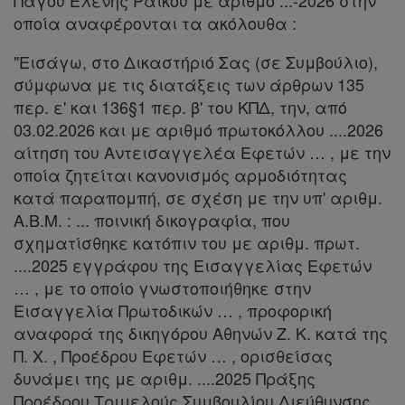
Πάγου Ελένης Ράικου με αριθμό ...-2026 στην
οποία αναφέρονται τα ακόλουθα :
Χρήσιμα
"Εισάγω, στο Δικαστήριό Σας (σε Συμβούλιο),
σύμφωνα με τις διατάξεις των άρθρων 135
περ. ε' και 136§1 περ. β' του ΚΠΔ, την, από
Assistant
03.02.2026 και με αριθμό πρωτοκόλλου ....2026
αίτηση του Αντεισαγγελέα Εφετών … , με την
Νομολογία
οποία ζητείται κανονισμός αρμοδιότητας
Kodiko
κατά παραπομπή, σε σχέση με την υπ' αριθμ.
Α.Β.Μ. : ... ποινική δικογραφία, που
Forum
σχηματίσθηκε κατόπιν του με αριθμ. πρωτ.
....2025 εγγράφου της Εισαγγελίας Εφετών
Αναζήτηση
… , με το οποίο γνωστοποιήθηκε στην
Κ.Α.Δ.
Εισαγγελία Πρωτοδικών … , προφορική
αναφορά της δικηγόρου Αθηνών Ζ. Κ. κατά της
Διακρατικές
Π. Χ. , Προέδρου Εφετών … , ορισθείσας
Συμφωνίες
δυνάμει της με αριθμ. ....2025 Πράξης
Ελλάδας
Προέδρου Τριμελούς Συμβουλίου Διεύθυνσης