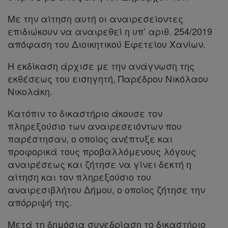
και
Με την αίτηση αυτή οι αναιρεσείοντες
cookies
επιδιώκουν να αναιρεθεί η υπ’ αριθ. 254/2019
απόφαση του Διοικητικού Εφετείου Χανίων.
Η εκδίκαση άρχισε με την ανάγνωση της
Απόκτηση
εκθέσεως του εισηγητή, Παρέδρου Νικόλαου
Νικολάκη.
Συνδρομής
Κατόπιν το δικαστήριο άκουσε τον
πληρεξούσιο των αναιρεσειόντων που
Ατομική
παρέστησαν, ο οποίος ανέπτυξε και
συνδρομή
προφορικά τους προβαλλόμενους λόγους
αναιρέσεως και ζήτησε να γίνει δεκτή η
Ομαδικά
αίτηση και τον πληρεξούσιο του
πακέτα
αναιρεσιβλήτου Δήμου, ο οποίος ζήτησε την
απόρριψή της.
Παροχές
Μετά τη δημόσια συνεδρίαση το δικαστήριο
σε