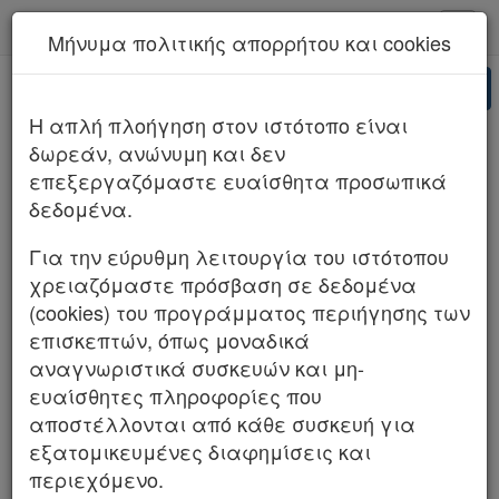
kodiko - Αρχική
Μήνυμα πολιτικής απορρήτου και cookies
Νέα υπηρεσία Kodiko Assistant.
Περισσότερα
AI
ΣΤΕ 2252/2025 (ΤΜΗΜΑ Β)
H απλή πλοήγηση στον ιστότοπο είναι
δωρεάν, ανώνυμη και δεν
επεξεργαζόμαστε ευαίσθητα προσωπικά
δεδομένα.
Για την εύρυθμη λειτουργία του ιστότοπου
χρειαζόμαστε πρόσβαση σε δεδομένα
(cookies) του προγράμματος περιήγησης των
επισκεπτών, όπως μοναδικά
αναγνωριστικά συσκευών και μη-
ευαίσθητες πληροφορίες που
αποστέλλονται από κάθε συσκευή για
εξατομικευμένες διαφημίσεις και
περιεχόμενο.
Β.Κ.