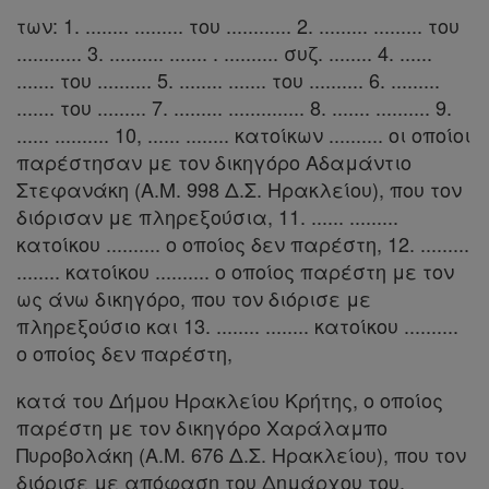
των: 1. ........ ......... του ............ 2. ......... ......... του
Συμφωνίες
............ 3. .......... ....... . .......... συζ. ........ 4. ......
Ελλάδας
....... του .......... 5. ........ ....... του .......... 6. .........
....... του ......... 7. ......... .............. 8. ....... .......... 9.
...... .......... 10, ...... ........ κατοίκων .......... οι οποίοι
παρέστησαν με τον δικηγόρο Αδαμάντιο
Πληροφορίες
Στεφανάκη (Α.Μ. 998 Δ.Σ. Ηρακλείου), που τον
διόρισαν με πληρεξούσια, 11. ...... .........
κατοίκου .......... ο οποίος δεν παρέστη, 12. .........
Εταιρεία
........ κατοίκου .......... ο οποίος παρέστη με τον
Επικοινωνία
ως άνω δικηγόρο, που τον διόρισε με
πληρεξούσιο και 13. ........ ........ κατοίκου ..........
Όροι
ο οποίος δεν παρέστη,
χρήσης
κατά του Δήμου Ηρακλείου Κρήτης, ο οποίος
παρέστη με τον δικηγόρο Χαράλαμπο
Πολιτική
Πυροβολάκη (Α.Μ. 676 Δ.Σ. Ηρακλείου), που τον
απορρήτου
διόρισε με απόφαση του Δημάρχου του.