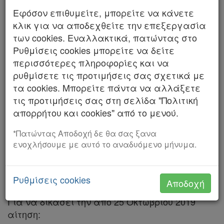
Εφόσον επιθυμείτε, μπορείτε να κάνετε
Αριθμός 2252/2025
κλικ για να αποδεχθείτε την επεξεργασία
ΤΟ ΣΥΜΒΟΥΛΙΟ ΤΗΣ ΕΠΙΚΡΑΤΕΙΑΣ
των cookies. Εναλλακτικά, πατώντας στο
Ρυθμίσεις cookies μπορείτε να δείτε
ΤΜΗΜΑ Β΄
Χρήσιμα
περισσότερες πληροφορίες και να
ρυθμίσετε τις προτιμήσεις σας σχετικά με
Συνεδρίασε δημόσια στο ακροατήριό του στις
τα cookies. Μπορείτε πάντα να αλλάξετε
Assistant
8 Οκτωβρίου 2025, με την εξής σύνθεση:
τις προτιμήσεις σας στη σελίδα "Πολιτική
Δημήτριος Εμμανουηλίδης, Αντιπρόεδρος,
απορρήτου και cookies" από το μενού.
Νομολογία
Πρόεδρος του Β΄ Τμήματος, Παναγιώτης
Τσούκας, Μαρία Σταματοπούλου, Βασιλική
*Πατώντας Αποδοχή δε θα σας ξανα
Kodiko
Μόσχου, Μαρία-Ελένη Παπαδημήτρη,
ενοχλήσουμε με αυτό το αναδυόμενο μήνυμα.
Σύμβουλοι, Χρήστος Νέγρης, Νικόλαος
Forum
Νικολάκης, Πάρεδροι. Γραμματέας η
Ρυθμίσεις cookies
Καλλιόπη Ανδρέου.
Αναζήτηση
Αποδοχή
Κ.Α.Δ.
Για να δικάσει την από 25 Οκτωβρίου 2019
αίτηση:
Διακρατικές