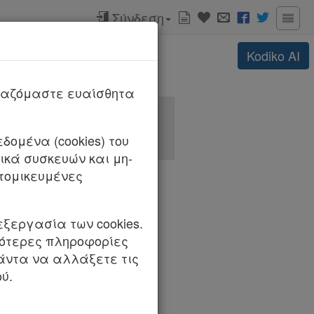
Σύνδεση
Kodiko
AI
ργαζόμαστε ευαίσθητα
δομένα (cookies) του
κά συσκευών και μη-
τομικευμένες
εξεργασία των cookies.
σότερες πληροφορίες
πάντα να αλλάξετε τις
ύ.
σύνθεση: Άννα