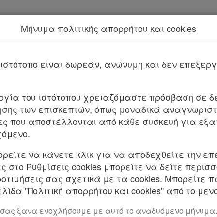
Μήνυμα πολιτικής απορρήτου και cookies
Νέα υπηρεσία Kodiko Assistant.
Περισσότερα
ΣΤΕ 384/2026 (ΤΜΗΜΑ Α)
ιστότοπο είναι δωρεάν, ανώνυμη και δεν επεξε
υργία του ιστότοπου χρειαζόμαστε πρόσβαση σε δε
σης των επισκεπτών, όπως μοναδικά αναγνωριστι
ες που αποστέλλονται από κάθε συσκευή για εξα
χόμενο.
ορείτε να κάνετε κλικ για να αποδεχθείτε την επ
 στο Ρυθμίσεις cookies μπορείτε να δείτε περισ
ΤΕΙΑΣ
ροτιμήσεις σας σχετικά με τα cookies. Μπορείτε 
λίδα "Πολιτική απορρήτου και cookies" από το μενο
οατήριό του στις 4 Νοεμβρίου 2024, με την εξής 
 σας ξανα ενοχλήσουμε με αυτό το αναδυόμενο μήνυμα.