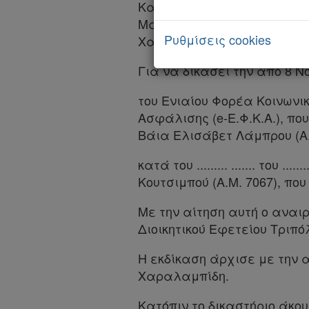
Νομολογία
Καλογεροπούλου, Αντιπρόεδ
Μαρίνα-Αλεξάνδρα Τσακάλη
Kodiko
Ρυθμίσεις cookies
Χαραλαμπίδη, Πάρεδροι. Γ
Forum
Για να δικάσει την από 8 Ν
Αναζήτηση
του Ενιαίου Φορέα Κοινωνικ
Κ.Α.Δ.
Ασφάλισης (e-Ε.Φ.Κ.Α.), πο
Βάια Ελισάβετ Λάμπρου (Α.Μ
Διακρατικές
κατά του ......... ....... του ..
Συμφωνίες
Κουτσιμπού (Α.Μ. 7067), που
Ελλάδας
Με την αίτηση αυτή ο αναι
Πληροφορίες
Διοικητικού Εφετείου Τριπό
Η εκδίκαση άρχισε με την 
Εταιρεία
Χαραλαμπίδη.
Επικοινωνία
Κατόπιν το δικαστήριο άκο