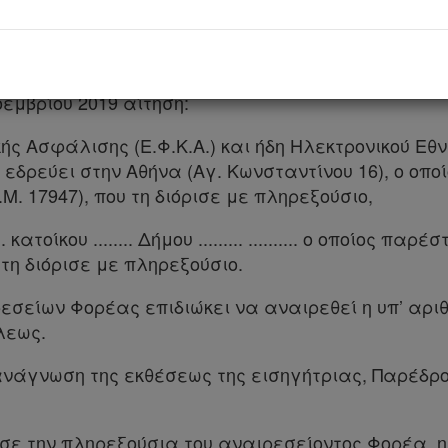
ρος, Πρόεδρος του Α΄ Τμήματος, Ταξιαρχία Κόμβ
, Σουλτάνα Κωνσταντίνου, Σύμβουλοι, Ευαγγελί
ραμματέας ο Νικόλαος Αθανασίου.
οεμβρίου 2019 αίτηση:
ής Ασφάλισης (Ε.Φ.Κ.Α.) και ήδη Ηλεκτρονικού Εθ
υ εδρεύει στην Αθήνα (Αγ. Κωνσταντίνου 16), ο οπο
. 17947), που τη διόρισε με πληρεξούσιο,
....... κατοίκου ........ Δήμου ......... .......... ο οποίος
 τη διόρισε με πληρεξούσιο.
ρεσείων Φορέας επιδιώκει να αναιρεθεί η υπ’ αρι
λεως.
ανάγνωση της εκθέσεως της εισηγήτριας, Παρέδρ
υσε την πληρεξούσια του αναιρεσείοντος Φορέα, η