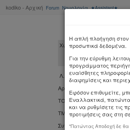
kodiko - Αρχική
Forum
Νομολογία
★Assistant★
H απλή πλοήγηση στον 
προσωπικά δεδομένα.
Για την εύρυθμη λειτο
προγράμματος περιήγη
ευαίσθητες πληροφορί
Λ.Κ.(m)
διαφημίσεις και περιε
Αριθμός 384/2026
Εφόσον επιθυμείτε, μπ
Χρήσιμα
Εναλλακτικά, πατώντας
ΤΟ ΣΥΜΒΟΥΛΙΟ ΤΗΣ ΕΠΙΚΡΑ
και να ρυθμίσετε τις π
ΤΜΗΜΑ Α΄
προτιμήσεις σας στη σε
Assistant
Συνεδρίασε δημόσια στο ακρ
*Πατώντας Αποδοχή δε θα