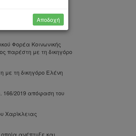
ου, Παρασκευή Μπραΐμη,
α Τζιράκη, Χαρίκλεια
Αποδοχή
νικού Φορέα Κοινωνικής
ίος παρέστη με τη δικηγόρο
 παρέστη με τη δικηγόρο Ελένη
θ. 166/2019 απόφαση του
ου Χαρίκλειας
 οποία ανέπτυξε και