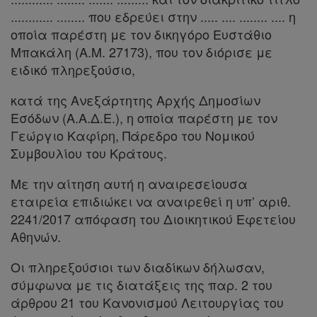
............ ........ που εδρεύει στην ..... .... ........ .... η
οποία παρέστη με τον δικηγόρο Ευστάθιο
Μπακάλη (Α.Μ. 27173), που τον διόρισε με
Πληροφορίες
ειδικό πληρεξούσιο,
κατά της Ανεξάρτητης Αρχής Δημοσίων
Εταιρεία
Εσόδων (Α.Α.Δ.Ε.), η οποία παρέστη με τον
Γεώργιο Καφίρη, Πάρεδρο του Νομικού
Επικοινωνία
Συμβουλίου του Κράτους.
Όροι
Με την αίτηση αυτή η αναιρεσείουσα
χρήσης
εταιρεία επιδιώκει να αναιρεθεί η υπ’ αριθ.
2241/2017 απόφαση του Διοικητικού Εφετείου
Πολιτική
Αθηνών.
απορρήτου
Οι πληρεξούσιοι των διαδίκων δήλωσαν,
και
σύμφωνα με τις διατάξεις της παρ. 2 του
cookies
άρθρου 21 του Κανονισμού Λειτουργίας του