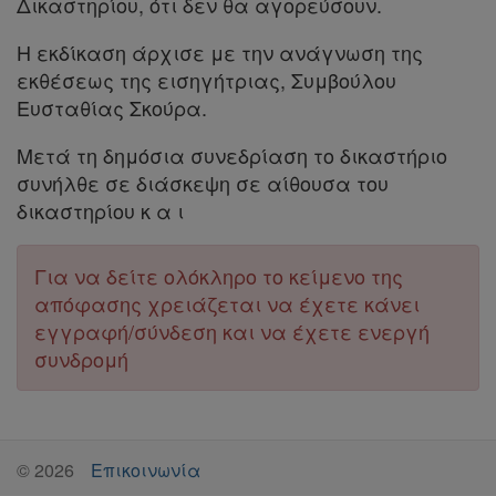
Δικαστηρίου, ότι δεν θα αγορεύσουν.
Η εκδίκαση άρχισε με την ανάγνωση της
εκθέσεως της εισηγήτριας, Συμβούλου
Απόκτηση
Ευσταθίας Σκούρα.
Συνδρομής
Μετά τη δημόσια συνεδρίαση το δικαστήριο
συνήλθε σε διάσκεψη σε αίθουσα του
Ατομική
δικαστηρίου κ α ι
συνδρομή
Για να δείτε ολόκληρο το κείμενο της
Ομαδικά
απόφασης χρειάζεται να έχετε κάνει
πακέτα
εγγραφή/σύνδεση και να έχετε ενεργή
συνδρομή
Παροχές
σε
συνδρομητές
©
2026
Επικοινωνία