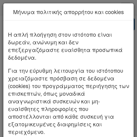
kodiko - Αρχική
Μήνυμα πολιτικής απορρήτου και cookies
Νέα υπηρεσία Kodiko Assistant.
Περισσότερα
AI
ΣΤΕ 36/2026 (ΤΜΗΜΑ Β)
H απλή πλοήγηση στον ιστότοπο είναι
δωρεάν, ανώνυμη και δεν
επεξεργαζόμαστε ευαίσθητα προσωπικά
δεδομένα.
Για την εύρυθμη λειτουργία του ιστότοπου
χρειαζόμαστε πρόσβαση σε δεδομένα
(cookies) του προγράμματος περιήγησης των
επισκεπτών, όπως μοναδικά
αναγνωριστικά συσκευών και μη-
ευαίσθητες πληροφορίες που
αποστέλλονται από κάθε συσκευή για
εξατομικευμένες διαφημίσεις και
περιεχόμενο.
Λ.Κ. (m)