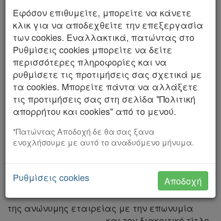
Εφόσον επιθυμείτε, μπορείτε να κάνετε
Αριθμός 36/2026
Χρήσιμα
κλικ για να αποδεχθείτε την επεξεργασία
ΤΟ ΣΥΜΒΟΥΛΙΟ ΤΗΣ ΕΠΙΚΡΑΤΕΙΑΣ
των cookies. Εναλλακτικά, πατώντας στο
Ρυθμίσεις cookies μπορείτε να δείτε
Assistant
ΤΜΗΜΑ Β΄
περισσότερες πληροφορίες και να
ρυθμίσετε τις προτιμήσεις σας σχετικά με
Νομολογία
Συνεδρίασε δημόσια στο ακροατήριό του στις
τα cookies. Μπορείτε πάντα να αλλάξετε
16 Νοεμβρίου 2022, με την εξής σύνθεση:
τις προτιμήσεις σας στη σελίδα "Πολιτική
Kodiko
Μιχαήλ Πικραμένος, Αντιπρόεδρος, Πρόεδρος
απορρήτου και cookies" από το μενού.
του Β΄ Τμήματος, Ευσταθία Σκούρα, Μαρία
Forum
Σταματοπούλου, Σύμβουλοι, Γεωργία
*Πατώντας Αποδοχή δε θα σας ξανα
Φλίγγου, Δημήτριος Ζιαμπάρας, Πάρεδροι.
Αναζήτηση
ενοχλήσουμε με αυτό το αναδυόμενο μήνυμα.
Γραμματέας η Αναστασία Ζυγουρίτσα,
Κ.Α.Δ.
Γραμματέας του Β΄ Τμήματος.
Ρυθμίσεις cookies
Διακρατικές
Αποδοχή
Για να δικάσει την από 17 Ιουλίου 2017 αίτηση:
Συμφωνίες
της ανώνυμης εταιρείας με την επωνυμία
Ελλάδας
............ ........ ....... ......... και τον διακριτικό τίτλο