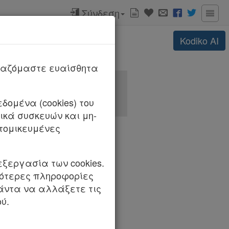
Σύνδεση
Kodiko
AI
ΚΟ)
ργαζόμαστε ευαίσθητα
δομένα (cookies) του
κά συσκευών και μη-
τομικευμένες
εξεργασία των cookies.
σότερες πληροφορίες
πάντα να αλλάξετε τις
είου Πάγου, Κλεόβουλο
ύ.
ιλόπουλο, Εισηγητή,