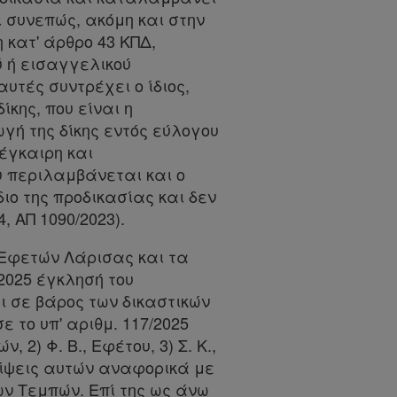
ι συνεπώς, ακόμη και στην
 κατ' άρθρο 43 ΚΠΔ,
ύ ή εισαγγελικού
υτές συντρέχει ο ίδιος,
ίκης, που είναι η
ωγή της δίκης εντός εύλογου
 έγκαιρη και
υ περιλαμβάνεται και ο
ο της προδικασίας και δεν
, ΑΠ 1090/2023).
 Εφετών Λάρισας και τα
-2025 έγκλησή του
ι σε βάρος των δικαστικών
 το υπ' αριθμ. 117/2025
2) Φ. Β., Εφέτου, 3) Σ. Κ.,
είψεις αυτών αναφορικά με
ων Τεμπών. Επί της ως άνω