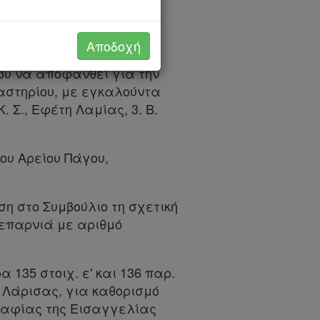
γιατί κωλύεται ο
Αποδοχή
νου να αποφανθεί για την
αστηρίου, με εγκαλούντα
Κ. Σ., Εφέτη Λαμίας, 3. Β.
ου Αρείου Πάγου,
η στο Συμβούλιο τη σχετική
κεπαρνιά με αριθμό
135 στοιχ. ε' και 136 παρ.
ν Λάρισας, για καθορισμό
γραφίας της Εισαγγελίας