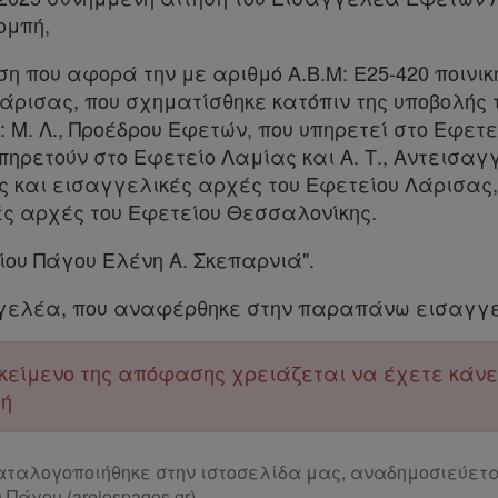
ομπή,
η που αφορά την με αριθμό Α.Β.Μ: Ε25-420 ποινικ
ρισας, που σχηματίσθηκε κατόπιν της υποβολής τ
ων: Μ. Λ., Προέδρου Εφετών, που υπηρετεί στο Εφετε
 υπηρετούν στο Εφετείο Λαμίας και Α. Τ., Αντεισ
ές και εισαγγελικές αρχές του Εφετείου Λάρισας,
ές αρχές του Εφετείου Θεσσαλονίκης.
ου Πάγου Ελένη Α. Σκεπαρνιά".
γελέα, που αναφέρθηκε στην παραπάνω εισαγγε
ο κείμενο της απόφασης χρειάζεται να έχετε κάν
μή
ταλογοποιήθηκε στην ιστοσελίδα μας, αναδημοσιεύετα
Πάγου (areiospagos.gr)