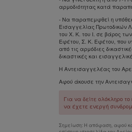
Ψάχνω
αρμοδιότητας κατά παραπ
και
δε
- Να παραπεμφθεί η υπόθεσ
Εισαγγελίας Πρωτοδικών Λά
βρίσκω
του Χ. Κ. του Ι. σε βάρος τ
Εφέτου, Σ. Κ. Εφέτου, που
από τις αρμόδιες δικαστικ
δικαστικές και εισαγγελικ
Η Αντεισαγγελέας του Αρεί
Αφού άκουσε την Αντεισαγ
Για να δείτε ολόκληρο τ
να έχετε ενεργή συνδρο
Σημείωση: Η απόφαση, αφού κα
επίσημη ιστοσελίδα του Αρείου 