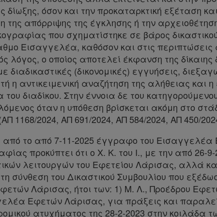
κής δίωξης, όσον και την προκαταρκτική εξέταση κα
η της απόρριψης της έγκλησης ή την αρχειοθέτηση
ικογραφίας που σχηματίστηκε σε βάρος δικαστικο
αθμο Εισαγγελέα, καθόσον και στις περιπτώσεις α
ς λόγος, ο οποίος αποτελεί έκφανση της δίκαιης δ
με διαδικαστικές (δικονομικές) εγγυήσεις, διεξαγ
τή η αντικειμενική αναζήτηση της αλήθειας και η
του διαδίκου. Στην έννοια δε του κατηγορούμενο
μενος όταν η υπόθεση βρίσκεται ακόμη στο στάδι
ΑΠ 1168/2024, ΑΠ 691/2024, ΑΠ 584/2024, ΑΠ 450/2024
η από το από 7-11-2025 έγγραφο του Εισαγγελέα
ίας προκύπτει ότι ο Χ. Κ. του Ι., με την από 26-9
ικών λειτουργών του Εφετείου Λάρισας, αλλά κα
η σύνθεση του Δικαστικού Συμβουλίου που εξέδωσε
τών Λάρισας, ήτοι των: 1) Μ. Λ., Προέδρου Εφετών, 
αγγελέα Εφετών Λάρισας, για πράξεις και παραλ
ρομικού ατυχήματος της 28-2-2023 στην κοιλάδα τ