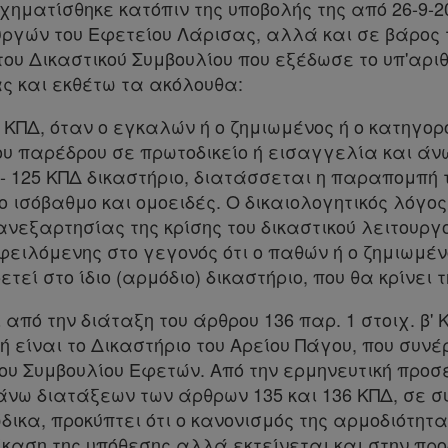
ηματίσθηκε κατόπιν της υποβολής της από 26-9-202
υργών του Εφετείου Λάρισας, αλλά και σε βάρος 
ου Δικαστικού Συμβουλίου που εξέδωσε το υπ'αριθ
ς και εκθέτω τα ακόλουθα:
' ΚΠΔ, όταν ο εγκαλών ή ο ζημιωμένος ή ο κατηγορ
ου παρέδρου σε πρωτοδικείο ή εισαγγελία και άνω
 125 ΚΠΔ δικαστήριο, διατάσσεται η παραπομπή 
 ισόβαθμο και ομοειδές. Ο δικαιολογητικός λόγος
νεξαρτησίας της κρίσης του δικαστικού λειτουργ
φειλόμενης στο γεγονός ότι ο παθών ή ο ζημιωμέν
τεί στο ίδιο (αρμόδιο) δικαστήριο, που θα κρίνει 
από την διάταξη του άρθρου 136 παρ. 1 στοιχ. β' 
είναι το Δικαστήριο του Αρείου Πάγου, που συνέ
ου Συμβουλίου Εφετών. Από την ερμηνευτική προσέ
άνω διατάξεων των άρθρων 135 και 136 ΚΠΔ, σε σ
ώδικα, προκύπτει ότι ο κανονισμός της αρμοδιότη
δίκαση της υπόθεσης αλλά εκτείνεται και στην π