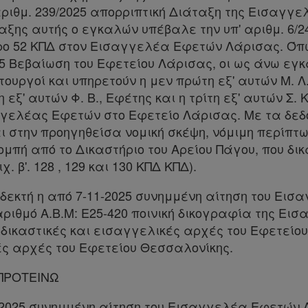
αριθμ. 239/2025 απορριπτική Διάταξη της Εισαγγ
αξης αυτής ο εγκαλών υπέβαλε την υπ' αριθμ. 6/2
ρο 52 ΚΠΔ στον Εισαγγελέα Εφετών Λάρισας. Όπως
025 Βεβαίωση του Εφετείου Λάρισας, οι ως άνω εγ
ουργοί και υπηρετούν η μεν πρώτη εξ' αυτών Μ. Λ
εξ' αυτών Φ. Β., Εφέτης και η τρίτη εξ' αυτών Σ. 
αγγελέας Εφετών στο Εφετείο Λάρισας. Με τα δε
 στην προηγηθείσα νομική σκέψη, νόμιμη περίπτ
πή από το Δικαστήριο του Αρείου Πάγου, που δικ
ιχ. β'. 128 , 129 και 130 ΚΠΔ ΚΠΔ).
 δεκτή η από 7-11-2025 συνημμένη αίτηση του Ε
ριθμό Α.Β.Μ: Ε25-420 ποινική δικογραφία της Ει
 δικαστικές και εισαγγελικές αρχές του Εφετείου
ές αρχές του Εφετείου Θεσσαλονίκης.
ΠΡΟΤΕΙΝΩ
11-2025 συνημμένη αίτηση του Εισαγγελέα Εφετών 