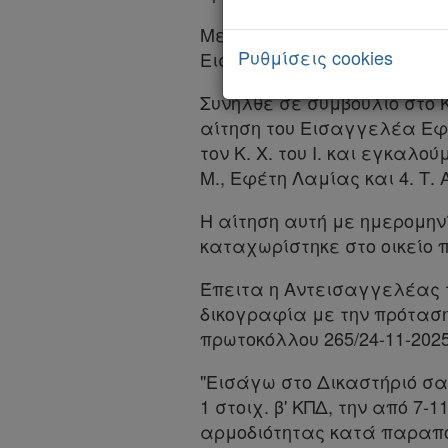
Με την παρουσία και της Α
Ρυθμίσεις cookies
Εισαγγελέας) και της Γρα
Συνήλθε σε συμβούλιο στο 
αίτηση του Εισαγγελέα Εφε
τον Κ. Χ. του Ι. και εγκαλού
Μ., Εφέτη Λαμίας και 4. Τ
Η αίτηση αυτή με ημερομην
καταχωρίστηκε στο οικείο πι
Χρήσιμα
Έπειτα η Αντεισαγγελέας τ
δικογραφία με την πρότασ
πρωτοκόλλου 265/24-11-202
Assistant
"Εισάγω στο Δικαστήριό σας
Νομολογία
1 στοιχ. β' ΚΠΔ, την από 
αρμοδιότητας κατά παραπομ