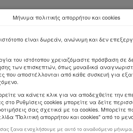
Μήνυμα πολιτικής απορρήτου και cookies
Νέα υπηρεσία Kodiko Assistant.
Περισσότερα
ΕΙΟΣ ΠΑΓΟΣ 1560/2025 (ΤΜΗΜΑ ΣΤ ΠΟΙΝΙ
ιστότοπο είναι δωρεάν, ανώνυμη και δεν επεξε
υργία του ιστότοπου χρειαζόμαστε πρόσβαση σε δε
σης των επισκεπτών, όπως μοναδικά αναγνωριστι
ες που αποστέλλονται από κάθε συσκευή για εξα
χόμενο.
Υ ΠΑΓΟΥ
ορείτε να κάνετε κλικ για να αποδεχθείτε την επ
 στο Ρυθμίσεις cookies μπορείτε να δείτε περισ
βούλιο)
ροτιμήσεις σας σχετικά με τα cookies. Μπορείτε 
αστές: Σταυρούλα Κουσουλού, Αντιπρόεδρο του Αρ
λίδα "Πολιτική απορρήτου και cookies" από το μενο
Γιαννακοπούλου, Μαρία Πετσάλη και Παναγιώτη Φ
 σας ξανα ενοχλήσουμε με αυτό το αναδυόμενο μήνυμα.