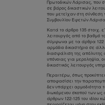
Kodiko
Πρωτοδικών Λάρισας, που σχ
σε βάρος δικαστικών λειτο
Forum
που μετείχαν στη σύνθεση τ
Αναζήτηση
Συμβουλίου Εφετών Λάρισα
Κ.Α.Δ.
Κατά το άρθρο 135 στοιχ. ε
λειτουργός από το βαθμό τ
Διακρατικές
σύμφωνα με τα άρθρα 122 -
Συμφωνίες
αρμόδιο δικαστήριο σε άλλο
Ελλάδας
διασφάλιση της απόλυτης α
υπόνοιας για μεροληψία, ο
Πληροφορίες
δικαστικός λειτουργός υπηρε
Περαιτέρω, όπως προκύπτει 
Εταιρεία
αποφασίσει την παραπομπή 
δεν υπάρχει αρμοδιότητα τ
Επικοινωνία
διωκόμενου σκοπού των ως 
άρθρων 122-125 του ιδίου κ
Όροι
περιορίζεται μόνο στην εκ