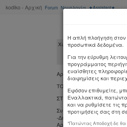
kodiko - Αρχική
Forum
Νομολογία
★Assistant★
ΑΡ
H απλή πλοήγηση στον 
προσωπικά δεδομένα.
Για την εύρυθμη λειτο
προγράμματος περιήγη
ευαίσθητες πληροφορί
Αριθμός 1560/2025
διαφημίσεις και περιε
ΤΟ ΔΙΚΑΣΤΗΡΙΟ ΤΟΥ ΑΡΕΙΟ
Εφόσον επιθυμείτε, μπ
Εναλλακτικά, πατώντας
ΣΤ' Ποινικό Τμήμα - (Σε Συμ
και να ρυθμίσετε τις π
Συγκροτήθηκε από τους Δικ
προτιμήσεις σας στη σε
-Δημήτριο Κοκκορό, Μαρία 
*Πατώντας Αποδοχή δε θα
Αρεοπαγίτες.