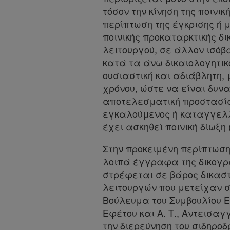
χρήσης
τόσον την κίνηση της ποινι
περίπτωση της έγκρισης ή μ
Πολιτική
ποινικής προκαταρκτικής δ
απορρήτου
λειτουργού, σε άλλον ισόβ
κατά τα άνω δικαιολογητικό
και
ουσιαστική και αδιάβλητη, 
cookies
χρόνου, ώστε να είναι δυνα
αποτελεσματική προστασία 
Απόκτηση
εγκαλούμενος ή καταγγελλό
Συνδρομής
έχει ασκηθεί ποινική δίωξη (
Στην προκειμένη περίπτωσ
Ατομική
λοιπά έγγραφα της δικογραφ
συνδρομή
στρέφεται σε βάρος δικαστ
λειτουργών που μετείχαν στ
Ομαδικά
Βούλευμα του Συμβουλίου Εφε
πακέτα
Εφέτου και Α. Τ., Αντεισ
την διερεύνηση του σιδηροδ