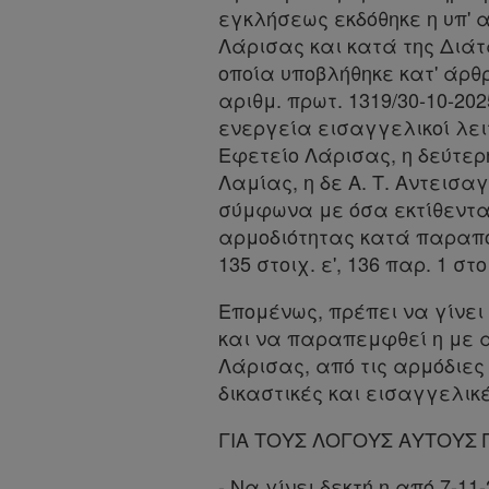
Παροχές
εγκλήσεως εκδόθηκε η υπ' 
Λάρισας και κατά της Διάτ
σε
οποία υποβλήθηκε κατ' άρθ
συνδρομητές
αριθμ. πρωτ. 1319/30-10-2
ενεργεία εισαγγελικοί λειτ
Ενεργοί
Εφετείο Λάρισας, η δεύτερη 
συνδρομητές
Λαμίας, η δε Α. Τ. Αντεισ
σύμφωνα με όσα εκτίθενται
αρμοδιότητας κατά παραπομ
Τα
135 στοιχ. ε', 136 παρ. 1 στο
αγαπημένα
Επομένως, πρέπει να γίνει
μου
και να παραπεμφθεί η με α
Λάρισας, από τις αρμόδιες
Οι
δικαστικές και εισαγγελικ
σημειώσεις
μου
ΓΙΑ ΤΟΥΣ ΛΟΓΟΥΣ ΑΥΤΟΥΣ 
- Να γίνει δεκτή η από 7-