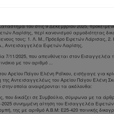
ντεισαγγελέως του Αρείου Πάγου Ελένης Ράϊκου (
μματέως Α. Μ.
Κατάστημά του στις 9 Δεκεμβρίου 2025, προκειμέ
τών Λαρίσης, περί κανονισμού αρμοδιότητας δικ
μενους τους: 1. Λ. Μ., Πρόεδρο Εφετών Λάρισας, 2. 
. Α., Αντεισαγγελέα Εφετών Λαρίσης.
ία 7/11/2025, που απευθύνεται στον Εισαγγελέα τ
νάκιο με τον αριθμό ...
ου Αρείου Πάγου Ελένη Ράϊκου, εισήγαγε για κρίσ
η της Αντεισαγγελέως του Αρείου Πάγου Ελένη Σ
5 στην οποία αναφέρονται τα ακόλουθα:
, που δικάζει σε Συμβούλιο, σύμφωνα με τα άρθρα 
7-11-2025 συνημμένη αίτηση του Εισαγγελέα Εφετώ
πή, της με αριθμό Α.Β.Μ: Ε25-420 ποινικής δικο