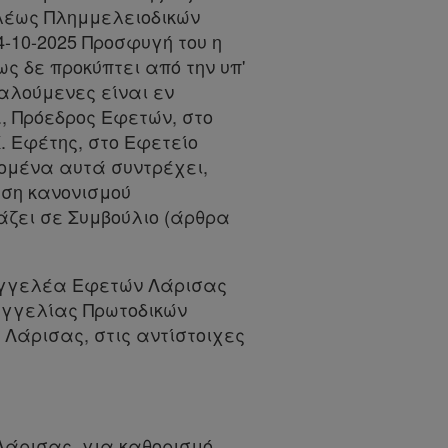
ελέως Πλημμελειοδικών
4-10-2025 Προσφυγή του η
 δε προκύπτει από την υπ'
καλούμενες είναι εν
., Πρόεδρος Εφετών, στο
Κ. Εφέτης, στο Εφετείο
δομένα αυτά συντρέχει,
ωση κανονισμού
άζει σε Συμβούλιο (άρθρα
ισαγγελέα Εφετών Λάρισας
σαγγελίας Πρωτοδικών
 Λάρισας, στις αντίστοιχες
Λάρισας, για καθορισμό