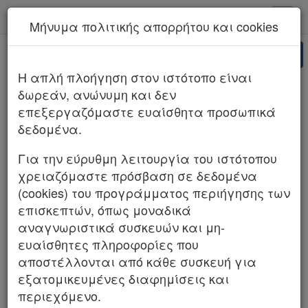
kodiko - Αρχική
Μήνυμα πολιτικής απορρήτου και cookies
Νέα υπηρεσία Kodiko Assistant.
Περισσότερα
AI
ΑΡΕΙΟΣ ΠΑΓΟΣ 1488/2025 (ΤΜΗΜΑ ΣΤ
H απλή πλοήγηση στον ιστότοπο είναι
ΠΟΙΝΙΚΟ)
δωρεάν, ανώνυμη και δεν
επεξεργαζόμαστε ευαίσθητα προσωπικά
δεδομένα.
Για την εύρυθμη λειτουργία του ιστότοπου
χρειαζόμαστε πρόσβαση σε δεδομένα
(cookies) του προγράμματος περιήγησης των
επισκεπτών, όπως μοναδικά
αναγνωριστικά συσκευών και μη-
ευαίσθητες πληροφορίες που
αποστέλλονται από κάθε συσκευή για
εξατομικευμένες διαφημίσεις και
περιεχόμενο.