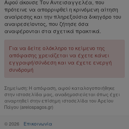
Αφού άκουσε Τον Αντεισαγγελέα, που
πρότεινε να απορριφθεί η κρινόμενη αίτηση
αναίρεσης και την πληρεξούσια δικηγόρο του
Απόκτηση
αναιρεσείοντος, που ζήτησε όσα
αναφέρονται στα σχετικά πρακτικά.
Συνδρομής
Για να δείτε ολόκληρο το κείμενο της
Ατομική
απόφασης χρειάζεται να έχετε κάνει
συνδρομή
εγγραφή/σύνδεση και να έχετε ενεργή
συνδρομή
Ομαδικά
πακέτα
Σημείωση: Η απόφαση, αφού καταλογοποιήθηκε
στην ιστοσελίδα μας, αναδημοσιεύεται όπως έχει
Παροχές
αναρτηθεί στην επίσημη ιστοσελίδα του Αρείου
σε
Πάγου (areiospagos.gr)
συνδρομητές
©
2026
Επικοινωνία