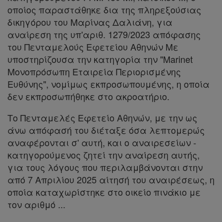
οποίος παραστάθηκε δια της πληρεξούσιας
δικηγόρου του Μαρίνας Δαλιάνη, για
αναίρεση της υπ'αριθ. 1279/2023 απόφασης
Πληροφορίες
του Πενταμελούς Εφετείου Αθηνών Με
υποστηρίζουσα την κατηγορία την "Marinet
Μονοπρόσωπη Εταιρεία Περιορισμένης
Εταιρεία
Ευθύνης", νομίμως εκπροσωπουμένης, η οποία
δεν εκπροσωπήθηκε στο ακροατήριο.
Επικοινωνία
Το Πενταμελές Εφετείο Αθηνών, με την ως
Όροι
άνω απόφασή του διέταξε όσα λεπτομερώς
χρήσης
αναφέρονται σ' αυτή, και o αναιρεσείων -
κατηγορούμενος ζητεί την αναίρεση αυτής,
Πολιτική
για τους λόγους που περιλαμβάνονται στην
απορρήτου
από 7 Απριλίου 2025 αίτησή του αναιρέσεως, η
οποία καταχωρίστηκε στο οικείο πινάκιο με
και
τον αριθμό ...
cookies