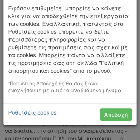
Αριθμός 1488/2025
Εφόσον επιθυμείτε, μπορείτε να κάνετε
Χρήσιμα
κλικ για να αποδεχθείτε την επεξεργασία
ΤΟ ΔΙΚΑΣΤΗΡΙΟ ΤΟΥ ΑΡΕΙΟΥ ΠΑΓΟΥ
των cookies. Εναλλακτικά, πατώντας στο
Ρυθμίσεις cookies μπορείτε να δείτε
ΣΤ' ΠΟΙΝΙΚΟ ΤΜΗΜΑ
Assistant
περισσότερες πληροφορίες και να
Συγκροτήθηκε από τους Δικαστές: Σταυρούλα
ρυθμίσετε τις προτιμήσεις σας σχετικά με
Νομολογία
Κουσουλού, Αντιπρόεδρο του Αρείου Πάγου,
τα cookies. Μπορείτε πάντα να αλλάξετε
Κλεόβουλο - Δημήτριο Κοκκορό, Μαρία
τις προτιμήσεις σας στη σελίδα "Πολιτική
Kodiko
Πετσάλη, Παναγιώτη Φιλόπουλο, Εισηγητή και
απορρήτου και cookies" από το μενού.
Forum
Παρασκευή Γρίβα, Αρεοπαγίτες.
*Πατώντας Αποδοχή δε θα σας ξανα
Αναζήτηση
ενοχλήσουμε με αυτό το αναδυόμενο μήνυμα.
Συνήλθε σε δημόσια συνεδρίαση στο
Κατάστημά του στις 7 Οκτωβρίου 2025, με την
Κ.Α.Δ.
παρουσία του Αντεισαγγελέα του Αρείου
Ρυθμίσεις cookies
Αποδοχή
Διακρατικές
Πάγου Γεώργιου Καντζίδη (γιατί κωλύεται ο
Εισαγγελέας) και της Γραμματέως Α. Μ., για
Συμφωνίες
να δικάσει την αίτηση του αναιρεσείοντος -
Ελλάδας
κατηγορουμένου Γ. Μ. του Μ., κατοίκου ..., ο