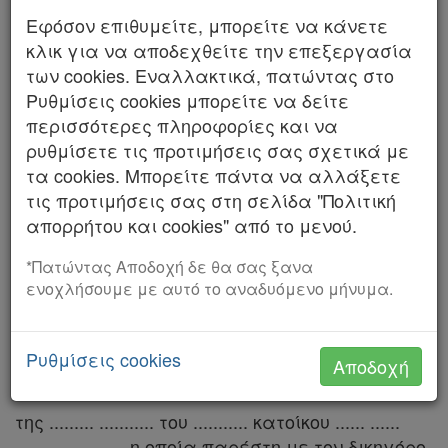
Εφόσον επιθυμείτε, μπορείτε να κάνετε
Αριθμός 2048/2025
Χρήσιμα
κλικ για να αποδεχθείτε την επεξεργασία
ΤΟ ΣΥΜΒΟΥΛΙΟ ΤΗΣ ΕΠΙΚΡΑΤΕΙΑΣ
των cookies. Εναλλακτικά, πατώντας στο
Ρυθμίσεις cookies μπορείτε να δείτε
Assistant
ΤΜΗΜΑ Β΄
περισσότερες πληροφορίες και να
ρυθμίσετε τις προτιμήσεις σας σχετικά με
Συνεδρίασε δημόσια στο ακροατήριό του στις
Νομολογία
τα cookies. Μπορείτε πάντα να αλλάξετε
24 Σεπτεμβρίου 2025, με την εξής σύνθεση:
τις προτιμήσεις σας στη σελίδα "Πολιτική
Κωνσταντίνα Φιλοπούλου, Αντιπρόεδρος,
Kodiko
απορρήτου και cookies" από το μενού.
Προεδρεύουσα, σε αναπλήρωση του Πρόεδρου
Forum
του Τμήματος, που είχε κώλυμα, Σοφία
*Πατώντας Αποδοχή δε θα σας ξανα
Βιτάλη, Βασιλική Μόσχου, Σύμβουλοι, Γεωργία
ενοχλήσουμε με αυτό το αναδυόμενο μήνυμα.
Αναζήτηση
Φλίγγου, Χρήστος Νέγρης, Πάρεδροι.
Κ.Α.Δ.
Γραμματέας η Καλλιόπη Ανδρέου.
Ρυθμίσεις cookies
Αποδοχή
Διακρατικές
Για να δικάσει την από 8 Μαΐου 2019 αίτηση:
Συμφωνίες
της ......... ........... του ........... κατοίκου ...... ......
Ελλάδας
........ ... ......... η οποία παρέστη με τον δικηγόρο