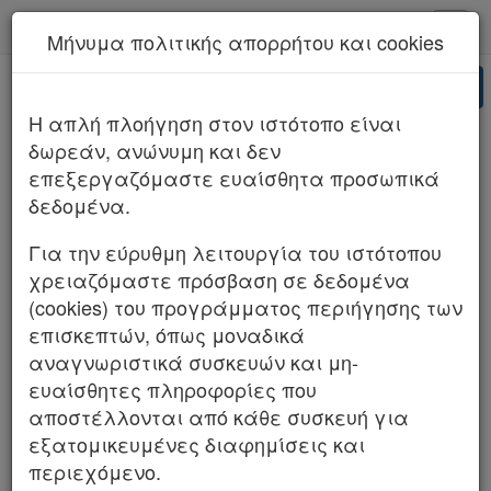
kodiko - Αρχική
Μήνυμα πολιτικής απορρήτου και cookies
Νέα υπηρεσία Kodiko Assistant.
Περισσότερα
AI
ΣΤΕ 2048/2025 (ΤΜΗΜΑ Β)
H απλή πλοήγηση στον ιστότοπο είναι
δωρεάν, ανώνυμη και δεν
επεξεργαζόμαστε ευαίσθητα προσωπικά
δεδομένα.
Για την εύρυθμη λειτουργία του ιστότοπου
χρειαζόμαστε πρόσβαση σε δεδομένα
(cookies) του προγράμματος περιήγησης των
επισκεπτών, όπως μοναδικά
αναγνωριστικά συσκευών και μη-
ευαίσθητες πληροφορίες που
αποστέλλονται από κάθε συσκευή για
εξατομικευμένες διαφημίσεις και
περιεχόμενο.
Λ.Κ.(m)