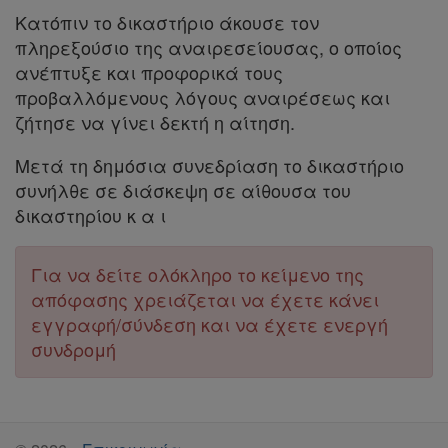
Κατόπιν το δικαστήριο άκουσε τον
πληρεξούσιο της αναιρεσείουσας, ο οποίος
ανέπτυξε και προφορικά τους
Απόκτηση
προβαλλόμενους λόγους αναιρέσεως και
Συνδρομής
ζήτησε να γίνει δεκτή η αίτηση.
Μετά τη δημόσια συνεδρίαση το δικαστήριο
Ατομική
συνήλθε σε διάσκεψη σε αίθουσα του
δικαστηρίου κ α ι
συνδρομή
Ομαδικά
Για να δείτε ολόκληρο το κείμενο της
πακέτα
απόφασης χρειάζεται να έχετε κάνει
εγγραφή/σύνδεση και να έχετε ενεργή
Παροχές
συνδρομή
σε
συνδρομητές