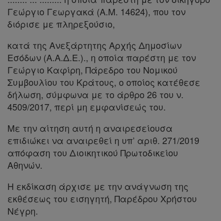
Γεώργιο Γεωργακά (Α.Μ. 14624), που τον
διόρισε με πληρεξούσιο,
Πληροφορίες
κατά της Ανεξάρτητης Αρχής Δημοσίων
Εσόδων (Α.Α.Δ.Ε.)., η οποία παρέστη με τον
Γεώργιο Καφίρη, Πάρεδρο του Νομικού
Εταιρεία
Συμβουλίου του Κράτους, ο οποίος κατέθεσε
δήλωση, σύμφωνα με το άρθρο 26 του ν.
Επικοινωνία
4509/2017, περί μη εμφανίσεώς του.
Όροι
Με την αίτηση αυτή η αναιρεσείουσα
χρήσης
επιδιώκει να αναιρεθεί η υπ’ αριθ. 271/2019
απόφαση του Διοικητικού Πρωτοδικείου
Πολιτική
Αθηνών.
απορρήτου
Η εκδίκαση άρχισε με την ανάγνωση της
και
εκθέσεως του εισηγητή, Παρέδρου Χρήστου
cookies
Νέγρη.