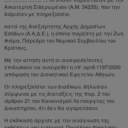
Αικατερίνη Σιδερωμένου (Α.Μ. 34235), που την
διόρισαν με πληρεξούσιο,
Πληροφορίες
κατά της Ανεξάρτητης Αρχής Δημοσίων
Εσόδων (Α.Α.Δ.Ε.), η οποία παρέστη με την Ζωή
Εταιρεία
Φάμα, Πάρεδρο του Νομικού Συμβουλίου του
Κράτους.
Επικοινωνία
Με την αίτηση αυτή οι αναιρεσείοντες
Όροι
επιδιώκουν να αναιρεθεί η υπ’ αριθ.1197/2020
χρήσης
απόφαση του Διοικητικού Εφετείου Αθηνών.
Οι πληρεξούσιοι των διαδίκων, δήλωσαν
Πολιτική
σύμφωνα με τις διατάξεις της παρ. 2 του
απορρήτου
άρθρου 21 του Κανονισμού Λειτουργίας του
και
Δικαστηρίου, ότι δεν θα αγορεύσουν.
cookies
Η εκδίκαση άρχισε με την ανάγνωση της
εκθέσεως του εισηγητή, Παρέδρου Νικολάου