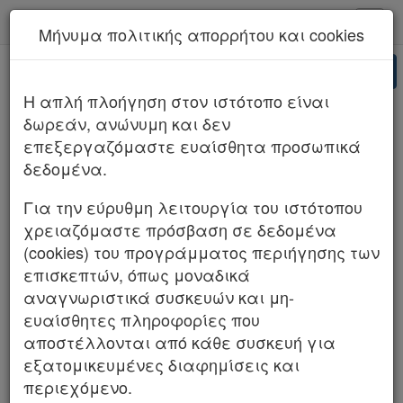
kodiko - Αρχική
Μήνυμα πολιτικής απορρήτου και cookies
Νέα υπηρεσία Kodiko Assistant.
Περισσότερα
AI
ΣΤΕ 1499/2025 (ΤΜΗΜΑ Β)
H απλή πλοήγηση στον ιστότοπο είναι
δωρεάν, ανώνυμη και δεν
επεξεργαζόμαστε ευαίσθητα προσωπικά
δεδομένα.
Για την εύρυθμη λειτουργία του ιστότοπου
χρειαζόμαστε πρόσβαση σε δεδομένα
(cookies) του προγράμματος περιήγησης των
επισκεπτών, όπως μοναδικά
αναγνωριστικά συσκευών και μη-
ευαίσθητες πληροφορίες που
αποστέλλονται από κάθε συσκευή για
εξατομικευμένες διαφημίσεις και
περιεχόμενο.
Κ.Ε.