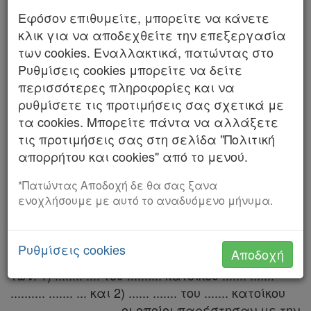
Χρήσιμα
Εφόσον επιθυμείτε, μπορείτε να κάνετε
Αριθμός 1499/2025
κλικ για να αποδεχθείτε την επεξεργασία
ΤΟ ΣΥΜΒΟΥΛΙΟ ΤΗΣ ΕΠΙΚΡΑΤΕΙΑΣ
των cookies. Εναλλακτικά, πατώντας στο
Assistant
Ρυθμίσεις cookies μπορείτε να δείτε
ΤΜΗΜΑ Β΄
περισσότερες πληροφορίες και να
Νομολογία
ρυθμίσετε τις προτιμήσεις σας σχετικά με
Συνεδρίασε δημόσια στο ακροατήριό του στις
τα cookies. Μπορείτε πάντα να αλλάξετε
5 Φεβρουαρίου 2025, με την εξής σύνθεση:
Kodiko
τις προτιμήσεις σας στη σελίδα "Πολιτική
Κωνσταντίνος Κουσούλης, Αντιπρόεδρος,
Forum
απορρήτου και cookies" από το μενού.
Πρόεδρος του Β΄ Τμήματος, Παναγιώτης
Τσούκας, Αγορίτσα Σδράκα, Σύμβουλοι,
Αναζήτηση
*Πατώντας Αποδοχή δε θα σας ξανα
Νικόλαος Νικολάκης, Παναγιώτης Κιούσης,
ενοχλήσουμε με αυτό το αναδυόμενο μήνυμα.
Κ.Α.Δ.
Πάρεδροι. Γραμματέας η Καλλιόπη Ανδρέου.
Διακρατικές
Για να δικάσει την από 20 Ιουλίου 2020 αίτηση:
Ρυθμίσεις cookies
Αποδοχή
Συμφωνίες
των: 1) ........ .... του .......... κατοίκου ....... .......
Ελλάδας
.......... ....... ... και 2) ...... ....... του ....... κατοίκου
..... .......... ......... .... οι οποίοι παρέστησαν με την