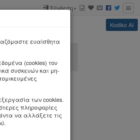
Σύνδεση
Kodiko
AI
ργαζόμαστε ευαίσθητα
δομένα (cookies) του
κά συσκευών και μη-
τομικευμένες
εξεργασία των cookies.
σότερες πληροφορίες
πάντα να αλλάξετε τις
ύ.
ής σύνθεση: Μαρίνα-Ελένη