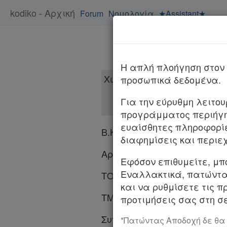
kodiko - Αρχική
Forum
Νομολογία
★Assistant★
H απλή πλοήγηση στον 
προσωπικά δεδομένα.
Για την εύρυθμη λειτο
προγράμματος περιήγη
ευαίσθητες πληροφορί
Β.Κ.
διαφημίσεις και περιε
Αριθμός 920/2025
Εφόσον επιθυμείτε, μπ
Χρήσιμα
Εναλλακτικά, πατώντας
ΤΟ ΣΥΜΒΟΥΛΙΟ ΤΗΣ ΕΠΙΚΡΑ
και να ρυθμίσετε τις π
ΤΜΗΜΑ Α΄
προτιμήσεις σας στη σε
Assistant
Συνεδρίασε δημόσια στο ακ
*Πατώντας Αποδοχή δε θα