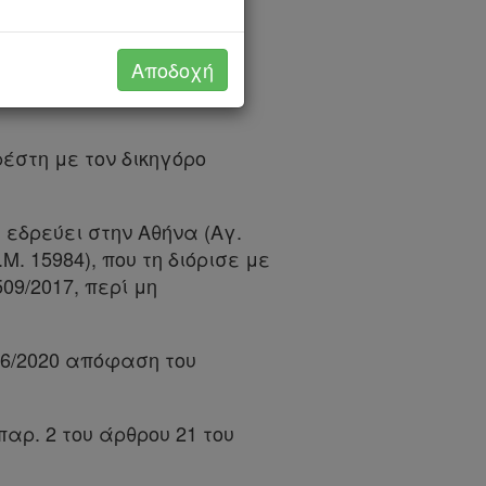
ρας, Μαρίνα-Αλεξάνδρα
ροι. Γραμματέας η
Αποδοχή
 οποία παρέστη με τον δικηγόρο
 εδρεύει στην Αθήνα (Αγ.
. 15984), που τη διόρισε με
09/2017, περί μη
36/2020 απόφαση του
αρ. 2 του άρθρου 21 του