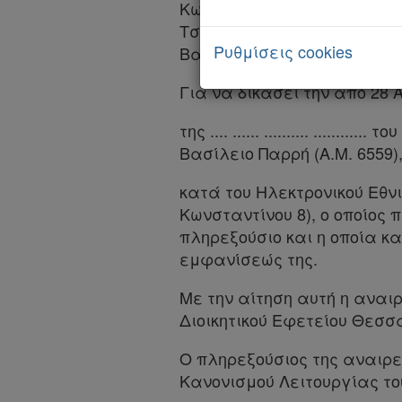
Νομολογία
Κωνσταντινίδου, Αντιπρόεδ
Τσακάλη, Σύμβουλοι, Χαρί
Kodiko
Ρυθμίσεις cookies
Βασιλική Κατσιώνη.
Forum
Για να δικάσει την από 28 
Αναζήτηση
της .... ...... .......... ...........
Κ.Α.Δ.
Βασίλειο Παρρή (Α.Μ. 6559),
κατά του Ηλεκτρονικού Εθνι
Διακρατικές
Κωνσταντίνου 8), ο οποίος 
Συμφωνίες
πληρεξούσιο και η οποία κα
Ελλάδας
εμφανίσεώς της.
Πληροφορίες
Με την αίτηση αυτή η αναιρ
Διοικητικού Εφετείου Θεσσ
Εταιρεία
Ο πληρεξούσιος της αναιρε
Κανονισμού Λειτουργίας του
Επικοινωνία