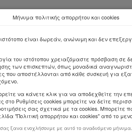
Μήνυμα πολιτικής απορρήτου και cookies
Νέα υπηρεσία Kodiko Assistant.
Περισσότερα
ΣΤΕ 920/2025 (ΤΜΗΜΑ Α)
ιστότοπο είναι δωρεάν, ανώνυμη και δεν επεξε
υργία του ιστότοπου χρειαζόμαστε πρόσβαση σε δε
σης των επισκεπτών, όπως μοναδικά αναγνωριστι
ες που αποστέλλονται από κάθε συσκευή για εξα
χόμενο.
ορείτε να κάνετε κλικ για να αποδεχθείτε την επ
 στο Ρυθμίσεις cookies μπορείτε να δείτε περισ
ΤΕΙΑΣ
ροτιμήσεις σας σχετικά με τα cookies. Μπορείτε 
λίδα "Πολιτική απορρήτου και cookies" από το μενο
ροατήριό του στις 5 Φεβρουαρίου 2024, με την εξ
 σας ξανα ενοχλήσουμε με αυτό το αναδυόμενο μήνυμα.