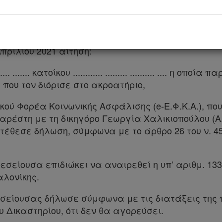
ρος, Πρόεδρος του Α΄ Τμήματος, Χρήστος Λιάκου
κλεια Χαραλαμπίδη, Δημήτριος Τσαρούχας, Πάρεδ
Απριλίου 2021 αίτηση:
. του .... ....... κατοίκου ............ ......... .......... .... η
 που τον διόρισε στο ακροατήριο,
κού Φορέα Κοινωνικής Ασφάλισης (e-Ε.Φ.Κ.Α.), που
παρέστη με τη δικηγόρο Γεωργία Χαλικιοπούλου (Α.Μ
τέθεσε δήλωση, σύμφωνα με το άρθρο 26 του ν. 45
εσείουσα επιδιώκει να αναιρεθεί η υπ’ αριθμ. 13
αλονίκης.
σείουσας δήλωσε σύμφωνα με τις διατάξεις της π
 Δικαστηρίου, ότι δεν θα αγορεύσει.