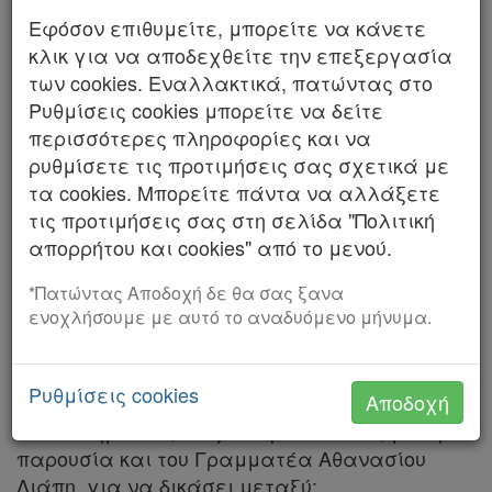
Αριθμός 836/2025
Εφόσον επιθυμείτε, μπορείτε να κάνετε
κλικ για να αποδεχθείτε την επεξεργασία
ΤΟ ΔΙΚΑΣΤΗΡΙΟ ΤΟΥ ΑΡΕΙΟΥ ΠΑΓΟΥ
των cookies. Εναλλακτικά, πατώντας στο
Ρυθμίσεις cookies μπορείτε να δείτε
Δ' Πολιτικό Τμήμα
περισσότερες πληροφορίες και να
Χρήσιμα
Συγκροτήθηκε από τους Δικαστές: Σωκράτη
ρυθμίσετε τις προτιμήσεις σας σχετικά με
Πλαστήρα, Προεδρεύοντα Αρεοπαγίτη (λόγω
τα cookies. Μπορείτε πάντα να αλλάξετε
κωλύματος της Αντιπρόεδρου Μυρσίνης
τις προτιμήσεις σας στη σελίδα "Πολιτική
Assistant
Παπαχίου και της αρχαιοτέρας της
απορρήτου και cookies" από το μενού.
συνθέσεως Αρεοπαγίτου Ασπασίας
Νομολογία
*Πατώντας Αποδοχή δε θα σας ξανα
Μεσσηνιάτη - Γρυπάρη), Σταύρο Μάλαινο,
ενοχλήσουμε με αυτό το αναδυόμενο μήνυμα.
Αντιγόνη Τζελέπη, Ερασμία Λιούλη και Ζωή
Kodiko
Καραχάλιου, Αρεοπαγίτες.
Forum
Ρυθμίσεις cookies
Αποδοχή
Συνήλθε σε δημόσια συνεδρίαση στο
Αναζήτηση
Κατάστημά του, στις 5 Απριλίου 2024, με την
παρουσία και του Γραμματέα Αθανασίου
Κ.Α.Δ.
Λιάπη, για να δικάσει μεταξύ: