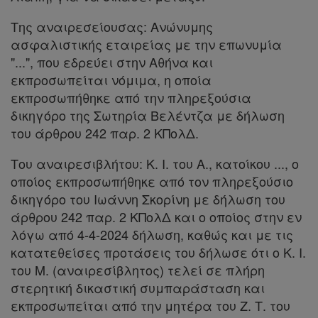
Διακρατικές
Της αναιρεσείουσας: Ανώνυμης
Συμφωνίες
ασφαλιστικής εταιρείας με την επωνυμία
"...", που εδρεύει στην Αθήνα και
Ελλάδας
εκπροσωπείται νόμιμα, η οποία
εκπροσωπήθηκε από την πληρεξούσια
δικηγόρο της Σωτηρία Βελέντζα με δήλωση
Πληροφορίες
του άρθρου 242 παρ. 2 ΚΠολΔ.
Του αναιρεσιβλήτου: Κ. Ι. του Α., κατοίκου ..., ο
Εταιρεία
οποίος εκπροσωπήθηκε από τον πληρεξούσιο
δικηγόρο του Ιωάννη Σκορίνη με δήλωση του
Επικοινωνία
άρθρου 242 παρ. 2 ΚΠολΔ και ο οποίος στην εν
λόγω από 4-4-2024 δήλωση, καθώς και με τις
Όροι
κατατεθείσες προτάσεις του δήλωσε ότι ο Κ. Ι.
του Μ. (αναιρεσίβλητος) τελεί σε πλήρη
χρήσης
στερητική δικαστική συμπαράσταση και
εκπροσωπείται από την μητέρα του Ζ. Τ. του
Πολιτική