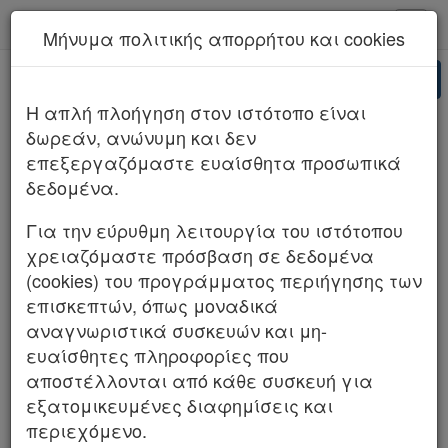
kodiko - Αρχική
Μήνυμα πολιτικής απορρήτου και cookies
Νέα υπηρεσία Kodiko Assistant.
Περισσότερα
AI
ΑΡΕΙΟΣ ΠΑΓΟΣ 836/2025 (ΤΜΗΜΑ Δ
H απλή πλοήγηση στον ιστότοπο είναι
ΠΟΛΙΤΙΚΟ)
δωρεάν, ανώνυμη και δεν
επεξεργαζόμαστε ευαίσθητα προσωπικά
δεδομένα.
Για την εύρυθμη λειτουργία του ιστότοπου
χρειαζόμαστε πρόσβαση σε δεδομένα
(cookies) του προγράμματος περιήγησης των
επισκεπτών, όπως μοναδικά
αναγνωριστικά συσκευών και μη-
ευαίσθητες πληροφορίες που
αποστέλλονται από κάθε συσκευή για
εξατομικευμένες διαφημίσεις και
περιεχόμενο.