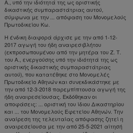
Α., υπό την ιδιότητά της ως οριστικής
απορρήτου
δικαστικής συμπαραστάτριας αυτού,
και
σύμφωνα με την ... απόφαση του Μονομελούς
cookies
Πρωτοδικείου Κω.
Η ένδικη διαφορά άρχισε με την από 1-12-
2017 αγωγή του ήδη αναιρεσιβλήτου
(εκπροσωπουμένου από την μητέρα του Ζ. Τ.
Απόκτηση
του Α., ενεργούσης υπό την ιδιότητά της ως
Συνδρομής
οριστικής δικαστικής συμπαραστάτριας
αυτού), που κατατέθηκε στο Μονομελές
Πρωτοδικείο Αθηνών και συνεκδικάστηκε με
Ατομική
την από 12-3-2018 παρεμπίπτουσα αγωγή της
συνδρομή
ήδη αναιρεσείουσας. Εκδόθηκαν οι
αποφάσεις: ... οριστική του ίδιου Δικαστηρίου
Ομαδικά
και ... του Μονομελούς Εφετείου Αθηνών. Την
πακέτα
αναίρεση της τελευταίας απόφασης ζητεί η
αναιρεσείουσα με την από 25-5-2021 αίτησή
Παροχές