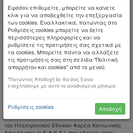
Εφόσον επιθυμείτε, μπορείτε να κάνετε
Αριθμός 1498/2024
Χρήσιμα
κλικ για να αποδεχθείτε την επεξεργασία
ΤΟ ΣΥΜΒΟΥΛΙΟ ΤΗΣ ΕΠΙΚΡΑΤΕΙΑΣ
των cookies. Εναλλακτικά, πατώντας στο
Assistant
Ρυθμίσεις cookies μπορείτε να δείτε
ΤΜΗΜΑ Α΄
περισσότερες πληροφορίες και να
Νομολογία
ρυθμίσετε τις προτιμήσεις σας σχετικά με
Συνεδρίασε δημόσια στο ακροατήριό του στις
τα cookies. Μπορείτε πάντα να αλλάξετε
6 Μαρτίου 2023, με την εξής σύνθεση: Μαρίνα-
Kodiko
τις προτιμήσεις σας στη σελίδα "Πολιτική
Ελένη Κωνσταντινίδου, Αντιπρόεδρος,
απορρήτου και cookies" από το μενού.
Forum
Πρόεδρος του Α΄ Τμήματος, Νικόλαος
Σκαρβέλης, Σουλτάνα Κωνσταντίνου,
*Πατώντας Αποδοχή δε θα σας ξανα
Αναζήτηση
Σύμβουλοι, Χαράλαμπος Κομνηνός,
ενοχλήσουμε με αυτό το αναδυόμενο μήνυμα.
Κ.Α.Δ.
Θεοφανεία Ρίζου Έκαρτ, Πάρεδροι.
Γραμματέας η Βασιλική Κατσιώνη.
Διακρατικές
Ρυθμίσεις cookies
Αποδοχή
Για να δικάσει την από 6 Μαΐου 2022 αίτηση:
Συμφωνίες
Ελλάδας
του Ηλεκτρονικού Εθνικού Φορέα Κοινωνικής
Ασφάλισης (e-Ε.Φ.Κ.Α.), που εδρεύει στην