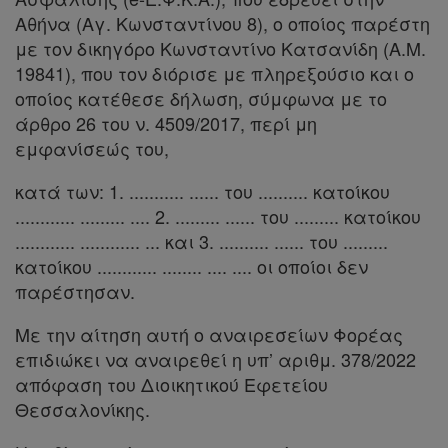
Αθήνα (Αγ. Κωνσταντίνου 8), ο οποίος παρέστη
με τον δικηγόρο Κωνσταντίνο Κατσανίδη (Α.Μ.
Πληροφορίες
19841), που τον διόρισε με πληρεξούσιο και ο
οποίος κατέθεσε δήλωση, σύμφωνα με το
άρθρο 26 του ν. 4509/2017, περί μη
Εταιρεία
εμφανίσεώς του,
Επικοινωνία
κατά των: 1. ........... ...... του .......... κατοίκου
............ ......... .... 2. ......... ...... του ......... κατοίκου
Όροι
............ ............ ... και 3. .......... ...... του .........
χρήσης
κατοίκου ............ ........ .... .... οι οποίοι δεν
παρέστησαν.
Πολιτική
Με την αίτηση αυτή ο αναιρεσείων Φορέας
απορρήτου
επιδιώκει να αναιρεθεί η υπ’ αριθμ. 378/2022
και
απόφαση του Διοικητικού Εφετείου
Θεσσαλονίκης.
cookies