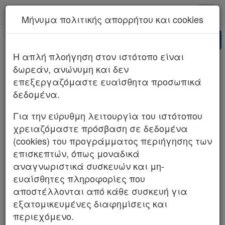
kodiko - Αρχική
Μήνυμα πολιτικής απορρήτου και cookies
Νέα υπηρεσία Kodiko Assistant.
Περισσότερα
AI
ΣΤΕ 1498/2024 (ΤΜΗΜΑ Α)
H απλή πλοήγηση στον ιστότοπο είναι
δωρεάν, ανώνυμη και δεν
επεξεργαζόμαστε ευαίσθητα προσωπικά
δεδομένα.
Για την εύρυθμη λειτουργία του ιστότοπου
χρειαζόμαστε πρόσβαση σε δεδομένα
(cookies) του προγράμματος περιήγησης των
επισκεπτών, όπως μοναδικά
αναγνωριστικά συσκευών και μη-
ευαίσθητες πληροφορίες που
αποστέλλονται από κάθε συσκευή για
εξατομικευμένες διαφημίσεις και
περιεχόμενο.
Λ.Κ.(m)