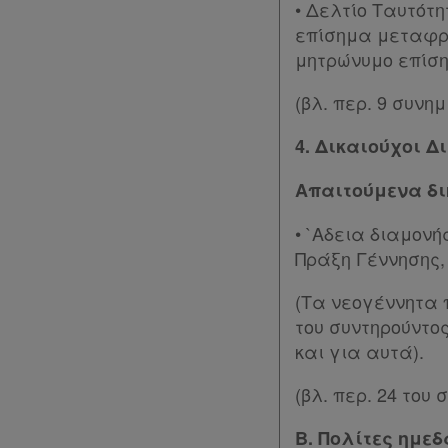
• Δελτίο Ταυτότη
επίσημα μεταφρ
Πολιτική
μητρώνυμο επίσ
απορρήτου
(βλ. περ. 9 συνη
και
cookies
4. Δικαιούχοι Δ
Απόκτηση
Απαιτούμενα δι
Συνδρομής
• `Αδεια διαμονή
Πράξη Γέννησης,
Ατομική
(Τα νεογέννητα 
συνδρομή
του συντηρούντο
και για αυτά).
Ομαδικά
πακέτα
(βλ. περ. 24 του
Β. Πολίτες ημε
Παροχές