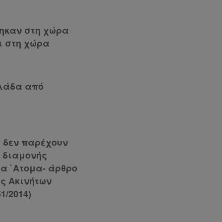
θηκαν στη χώρα
ι στη χώρα
λλάδα από
υ δεν παρέχουν
υ διαμονής
τα `Ατομα- άρθρο
ες Ακινήτων
1/2014)