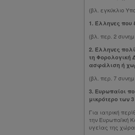
σε
(βλ. εγκύκλιο Υ
συνδρομητές
1. Έλληνες που 
Ενεργοί
(βλ. περ. 2 συνη
συνδρομητές
2. Έλληνες πολ
τη Φορολογική Δ
Τα
ασφάλιση ή χω
αγαπημένα
(βλ. περ. 7 συνη
μου
3. Ευρωπαίοι π
Οι
μικρότερο των 3
σημειώσεις
Για ιατρική περ
μου
την Ευρωπαϊκή Κ
υγείας της χώρα
Ψάχνω