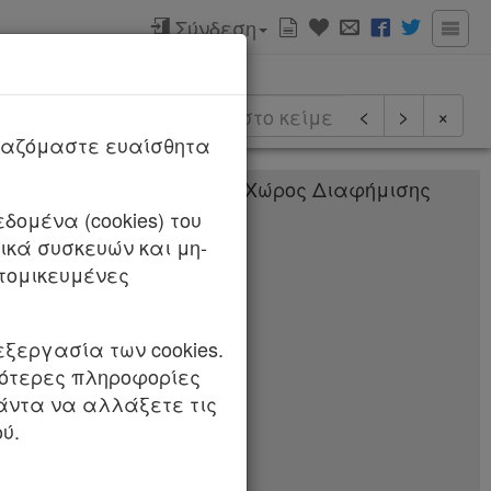
Σύνδεση
ερισσότερα
<
>
×
ργαζόμαστε ευαίσθητα
1-10-2019
δομένα (cookies) του
κά συσκευών και μη-
τομικευμένες
. : 80320/42862/
18
εξεργασία των cookies.
σότερες πληροφορίες
πάντα να αλλάξετε τις
ύ.