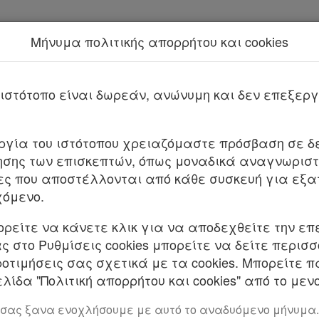
Μήνυμα πολιτικής απορρήτου και cookies
Νέα υπηρεσία Kodiko Assistant.
Π
2862/2019
ιστότοπο είναι δωρεάν, ανώνυμη και δεν επεξε
ΚΡΑΤΙΑ
Αθήνα, 
υργία του ιστότοπου χρειαζόμαστε πρόσβαση σε δε
σης των επισκεπτών, όπως μοναδικά αναγνωριστι
ες που αποστέλλονται από κάθε συσκευή για εξα
Αρ.Πρωτ
ΑΣΙΑΣ ΚΑΙ ΚΟΙΝΩΝΙΚΩΝ ΥΠΟΘΕΣΕΩΝ
χόμενο.
Δ18.27
ορείτε να κάνετε κλικ για να αποδεχθείτε την επ
ΝΣΗ ΚΟΙΝΩΝΙΚΗΣ ΑΣΦΑΛΙΣΗΣ
 στο Ρυθμίσεις cookies μπορείτε να δείτε περισ
ροτιμήσεις σας σχετικά με τα cookies. Μπορείτε 
λίδα "Πολιτική απορρήτου και cookies" από το μενο
ΙΚΟΤΕΡΩΝ ΘΕΜΑΤΩΝ ΑΣΦΑΛΙΣΗΣ &
 σας ξανα ενοχλήσουμε με αυτό το αναδυόμενο μήνυμα.