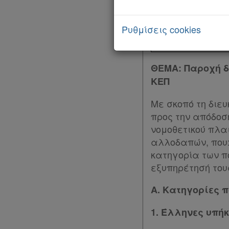
Τμήμα Προσυντ
Ρυθμίσεις cookies
Παροχών σε Χρ
ΘΕΜΑ:
Παροχή δ
ΚΕΠ
Με σκοπό τη διε
προς την απόδοσ
νομοθετικού πλα
αλλοδαπών, που: 
κατηγορία των π
εξυπηρέτησή του
Α. Κατηγορίες 
1. Έλληνες υπήκ