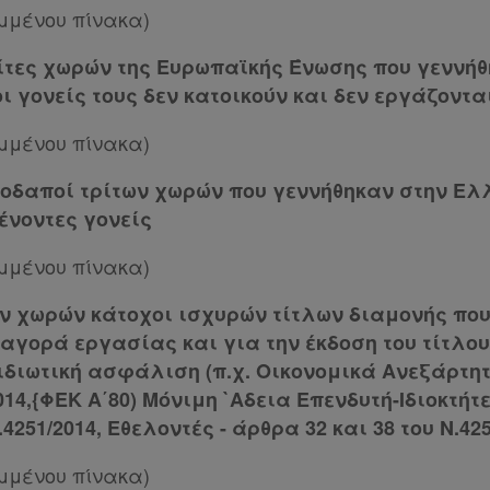
ημμένου πίνακα)
λίτες χωρών της Ευρωπαϊκής Ένωσης που γεννή
ι γονείς τους δεν κατοικούν και δεν εργάζοντα
ημμένου πίνακα)
λοδαποί τρίτων χωρών που γεννήθηκαν στην Ε
νοντες γονείς
ημμένου πίνακα)
των χωρών κάτοχοι ισχυρών τίτλων διαμονής πο
αγορά εργασίας και για την έκδοση του τίτλο
 ιδιωτική ασφάλιση (π.χ. Οικονομικά Ανεξάρτη
2014,{ΦΕΚ Α΄80) Μόνιμη `Αδεια Επενδυτή-Ιδιοκτήτ
4251/2014, Εθελοντές - άρθρα 32 και 38 του Ν.425
ημμένου πίνακα)