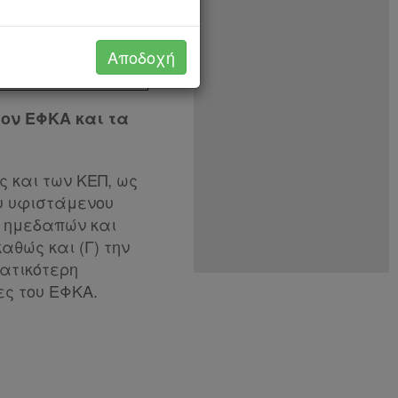
Αποδοχή
ον ΕΦΚΑ και τα
 και των ΚΕΠ, ως
ου υφιστάμενου
, ημεδαπών και
αθώς και (Γ) την
ματικότερη
ες του ΕΦΚΑ.