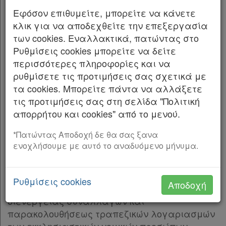
Εφόσον επιθυμείτε, μπορείτε να κάνετε
2. Ότι, κατά την παρ. 2 του άρθρου 9 του ν.
κλικ για να αποδεχθείτε την επεξεργασία
590/1977 και υπό την επιφύλαξη των
των cookies. Εναλλακτικά, πατώντας στο
αρμοδιοτήτων των περ. ζ’, θ’, ι’ και ιγ’ του
Ρυθμίσεις cookies μπορείτε να δείτε
άρθρου 4 του ν. 590/1977, η Διαρκής Ιερά
περισσότερες πληροφορίες και να
Σύνοδος ασκεί κατά το μεσοδιάστημα μεταξύ
ρυθμίσετε τις προτιμήσεις σας σχετικά με
των κατά την παρ. 1 του άρθρου 6 του ν.
τα cookies. Μπορείτε πάντα να αλλάξετε
590/1977 τακτικών συνεδριών της Ιεράς
τις προτιμήσεις σας στη σελίδα "Πολιτική
Συνόδου της Ιεραρχίας (Ι.Σ.Ι.), κάθε εξουσία
απορρήτου και cookies" από το μενού.
και αρμοδιότητα της Ι.Σ.Ι., όπως για την έκδοση
Χρήσιμα
του προκειμένου Κανονισμού, κατά την παρ. 2
*Πατώντας Αποδοχή δε θα σας ξανα
του άρθρου 46 του ως άνω νόμου, με την
ενοχλήσουμε με αυτό το αναδυόμενο μήνυμα.
επιφύλαξη των ρητώς απονεμηθεισών
Assistant
αποκλειστικώς στην Ι.Σ.Ι. (ΣτΕ 3060/2001 σκ. 8).
Ρυθμίσεις cookies
Αποδοχή
Νομολογία
3. Την αντικειμενική ανάγκη θεσπίσεως
διενεργείας συναλλαγών και
Kodiko
παρακολουθήσεως τραπεζικών λογαριασμών