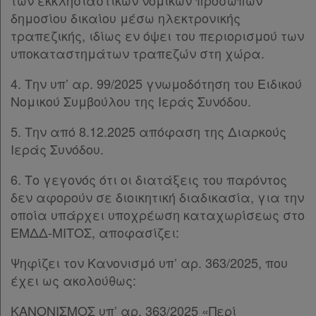
των εκκλησιαστικών νομικών προσώπων
Forum
δημοσίου δικαίου μέσω ηλεκτρονικής
Αναζήτηση
τραπεζικής, ιδίως εν όψει του περιορισμού των
υποκαταστημάτων τραπεζών στη χώρα.
Κ.Α.Δ.
4. Την υπ’ αρ. 99/2025 γνωμοδότηση του Ειδικού
Διακρατικές
Νομικού Συμβούλου της Ιεράς Συνόδου.
Συμφωνίες
5. Την από 8.12.2025 απόφαση της Διαρκούς
Ελλάδας
Ιεράς Συνόδου.
6. Το γεγονός ότι οι διατάξεις του παρόντος
δεν αφορούν σε διοικητική διαδικασία, για την
Πληροφορίες
οποία υπάρχει υποχρέωση καταχωρίσεως στο
ΕΜΔΔ-ΜΙΤΟΣ, αποφασίζει:
Εταιρεία
Ψηφίζει τον Κανονισμό υπ’ αρ. 363/2025, που
έχει ως ακολούθως:
Επικοινωνία
ΚΑΝΟΝΙΣΜΟΣ υπ’ αρ. 363/2025 «Περί