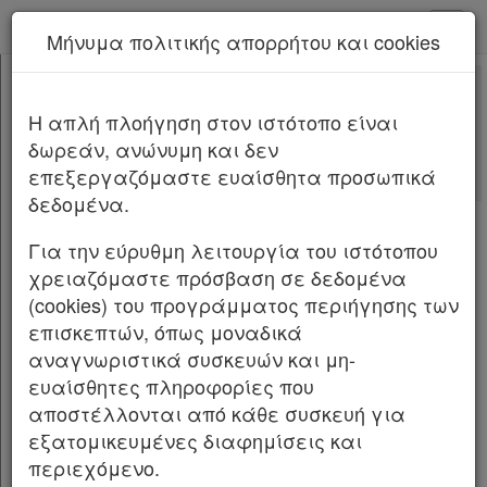
kodiko - Αρχική
Μήνυμα πολιτικής απορρήτου και cookies
Νέα υπηρεσία Kodiko Assistant.
Περισσότερα
363/2025
[-]
Εκκλησιαστικά 363/2025/2025
H απλή πλοήγηση στον ιστότοπο είναι
Κεφαλίδα
δωρεάν, ανώνυμη και δεν
Σώμα
ΚΑΝΟΝΙΣΜΟΣ ΥΠ’ ΑΡΙΘΜ.
363/2025
ΦΕΚ Α
επεξεργαζόμαστε ευαίσθητα προσωπικά
Υπογραφές
236/18.12.2025
δεδομένα.
Περί αντικαταστάσεως της παρ. 7 του άρθρου
Για την εύρυθμη λειτουργία του ιστότοπου
1 του Κανονισμού υπ’ αρ. 358/2025 (Α’ 79).
χρειαζόμαστε πρόσβαση σε δεδομένα
(cookies) του προγράμματος περιήγησης των
Η ΙΕΡΑ ΣΥΝΟΔΟΣ ΤΗΣ ΕΚΚΛΗΣΙΑΣ ΤΗΣ
επισκεπτών, όπως μοναδικά
ΕΛΛΑΔΟΣ
αναγνωριστικά συσκευών και μη-
ευαίσθητες πληροφορίες που
Έχουσα υπόψη: 1. Την παρ. 2 του άρθρου 9 και
αποστέλλονται από κάθε συσκευή για
την παρ. 2 του άρθρου 46 του ν. 590/1977 «Περί
εξατομικευμένες διαφημίσεις και
Καταστατικού Χάρτου της Εκκλησίας της
περιεχόμενο.
Ελλάδος» (Α’ 146),