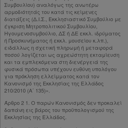
Συμβουλίου) αναλόγως της ανωτέρω
Ομαδικά
αρμοδιότητάς του κατά τις κείμενες
πακέτα
διατάξεις (Δ.Ι.Σ., Εκκλησιαστικό Συμβούλιο με
έγκριση Μητροπολιτικού Συμβουλίου,
Παροχές
Ηγουμενοσυμβούλιο, ΔΣ ή ΔΕ εκκλ. ιδρύματος
σε
ή Προσκυνήματος ή εκκλ. μουσείου κ.λπ.),
συνδρομητές
ειδάλλως η σχετική πληρωμή ή μεταφορά
ποσού λογίζεται ως αχρεώστητη εκταμίευση
και τα εμπλεκόμενα στη διενέργειά της
φυσικά πρόσωπα υπέχουν ευθύνη υπολόγου
Ενεργοί
για πρόκληση ελλείμματος κατά τον
Κανονισμό της Εκκλησίας της Ελλάδος
συνδρομητές
210/2010 (Α΄ 135)».
Άρθρο 2 1. Ο παρών Κανονισμός δεν προκαλεί
Τα
δαπάνη εις βάρος του προϋπολογισμού της
αγαπημένα
Εκκλησίας της Ελλάδος.
μου