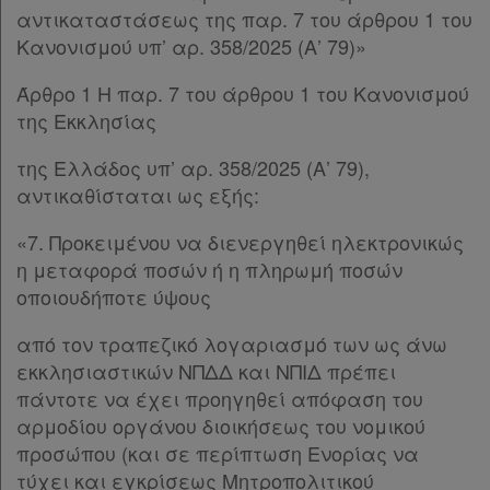
Όροι
αντικαταστάσεως της παρ. 7 του άρθρου 1 του
χρήσης
Κανονισμού υπ’ αρ. 358/2025 (Α’ 79)»
Άρθρο 1 Η παρ. 7 του άρθρου 1 του Κανονισμού
Πολιτική
της Εκκλησίας
απορρήτου
και
της Ελλάδος υπ’ αρ. 358/2025 (Α’ 79),
αντικαθίσταται ως εξής:
cookies
«7. Προκειμένου να διενεργηθεί ηλεκτρονικώς
η μεταφορά ποσών ή η πληρωμή ποσών
οποιουδήποτε ύψους
Απόκτηση
από τον τραπεζικό λογαριασμό των ως άνω
Συνδρομής
εκκλησιαστικών ΝΠΔΔ και ΝΠΙΔ πρέπει
πάντοτε να έχει προηγηθεί απόφαση του
αρμοδίου οργάνου διοικήσεως του νομικού
Ατομική
προσώπου (και σε περίπτωση Ενορίας να
συνδρομή
τύχει και εγκρίσεως Μητροπολιτικού